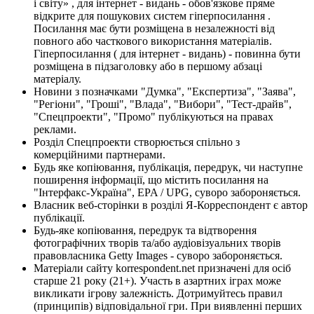
і світу» , для інтернет - видань - обов'язкове пряме
відкрите для пошукових систем гіперпосилання .
Посилання має бути розміщена в незалежності від
повного або часткового використання матеріалів.
Гіперпосилання ( для інтернет - видань) - повинна бути
розміщена в підзаголовку або в першому абзаці
матеріалу.
Новини з позначками "Думка", "Експертиза", "Заява",
"Регіони", "Гроші", "Влада", "Вибори", "Тест-драйв",
"Спецпроекти", "Промо" публікуються на правах
реклами.
Розділ Спецпроекти створюється спільно з
комерційними партнерами.
Будь яке копіювання, публікація, передрук, чи наступне
поширення інформації, що містить посилання на
"Інтерфакс-Україна", EPA / UPG, суворо забороняється.
Власник веб-сторінки в розділі Я-Корреспондент є автор
публікації.
Будь-яке копіювання, передрук та відтворення
фотографічних творів та/або аудіовізуальних творів
правовласника Getty Images - суворо забороняється.
Матеріали сайту korrespondent.net призначені для осіб
старше 21 року (21+). Участь в азартних іграх може
викликати ігрову залежність. Дотримуйтесь правил
(принципів) відповідальної гри. При виявленні перших