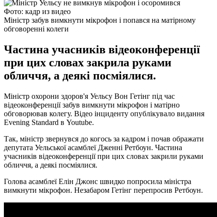
Фото: кадр из видео
Міністр забув вимкнути мікрофон і попався на матірному
обговоренні колеги
Частина учасників відеоконференції
при цих словах закрила руками
обличчя, а деякі посміялися.
Міністр охорони здоров'я Уельсу Вон Гетінг під час
відеоконференції забув вимкнути мікрофон і матірно
обговорював колегу. Відео інциденту опублікувало видання
Evening Standard в Youtube.
Так, міністр звернувся до когось за кадром і почав ображати
депутата Уельської асамблеї Дженні Ретбоун. Частина
учасників відеоконференції при цих словах закрили руками
обличчя, а деякі посміялися.
Голова асамблеї Елін Джонс швидко попросила міністра
вимкнути мікрофон. Незабаром Гетінг перепросив Ретбоун.