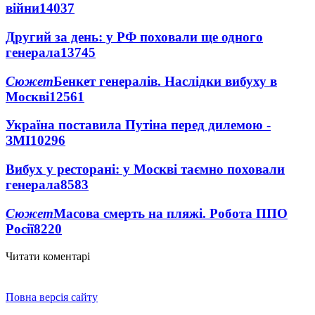
війни
14037
Другий за день: у РФ поховали ще одного
генерала
13745
Сюжет
Бенкет генералів. Наслідки вибуху в
Москві
12561
Україна поставила Путіна перед дилемою -
ЗМІ
10296
Вибух у ресторані: у Москві таємно поховали
генерала
8583
Сюжет
Масова смерть на пляжі. Робота ППО
Росії
8220
Читати коментарі
Повна версія сайту