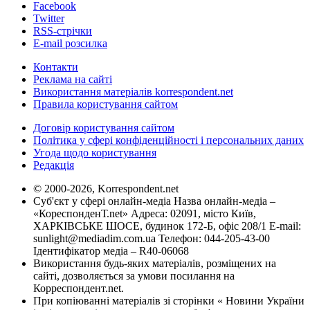
Facebook
Twitter
RSS-стрічки
E-mail розсилка
Контакти
Реклама на сайті
Використання матеріалів korrespondent.net
Правила користування сайтом
Договір користування сайтом
Політика у сфері конфіденційності і персональних даних
Угода щодо користування
Редакція
© 2000-2026, Korrespondent.net
Суб'єкт у сфері онлайн-медіа Назва онлайн-медіа –
«КореспонденТ.net» Адреса: 02091, місто Київ,
ХАРКІВСЬКЕ ШОСЕ, будинок 172-Б, офіс 208/1 E-mail:
sunlight@mediadim.com.ua
Телефон: 044-205-43-00
Ідентифікатор медіа – R40-06068
Використання будь-яких матеріалів, розміщених на
сайті, дозволяється за умови посилання на
Корреспондент.net.
При копіюванні матеріалів зі сторінки « Новини України