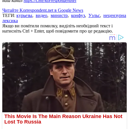
наш канал
https://t.me/korrespondentnet
Читайте Korrespondent.net в Google News
ТЕГИ:
курьезы
,
видео
,
министр
,
конфуз
,
Уэльс
,
нецензурна
лексика
Якщо ви помітили помилку, виділіть необхідний текст і
натисніть Ctrl + Enter, щоб повідомити про це редакцію.