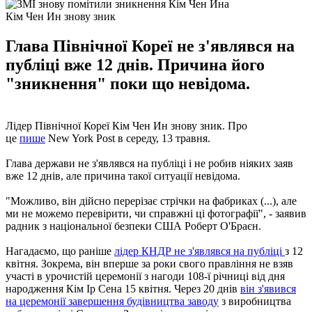
Кім Чен Ин знову зник
Глава Північної Кореї не з'являвся на
публіці вже 12 днів. Причина його
"зникнення" поки що невідома.
Лідер Північної Кореї Кім Чен Ин знову зник. Про
це
пише
New York Post в середу, 13 травня.
Глава держави не з'являвся на публіці і не робив ніяких заяв
вже 12 днів, але причина такої ситуації невідома.
"Можливо, він дійсно перерізає стрічки на фабриках (...), але
ми не можемо перевірити, чи справжні ці фотографії", - заявив
радник з національної безпеки США Роберт О'Браєн.
Нагадаємо, що раніше
лідер КНДР не з'являвся на публіці
з 12
квітня. Зокрема, він вперше за роки свого правління не взяв
участі в урочистій церемонії з нагоди 108-ї річниці від дня
народження Кім Ір Сена 15 квітня. Через 20 днів
він з'явився
на церемонії завершення будівництва заводу
з виробництва