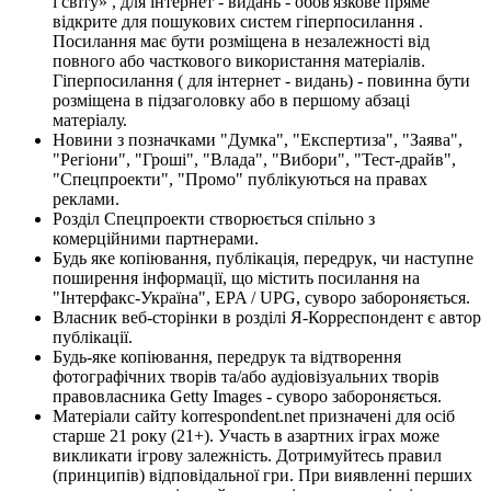
і світу» , для інтернет - видань - обов'язкове пряме
відкрите для пошукових систем гіперпосилання .
Посилання має бути розміщена в незалежності від
повного або часткового використання матеріалів.
Гіперпосилання ( для інтернет - видань) - повинна бути
розміщена в підзаголовку або в першому абзаці
матеріалу.
Новини з позначками "Думка", "Експертиза", "Заява",
"Регіони", "Гроші", "Влада", "Вибори", "Тест-драйв",
"Спецпроекти", "Промо" публікуються на правах
реклами.
Розділ Спецпроекти створюється спільно з
комерційними партнерами.
Будь яке копіювання, публікація, передрук, чи наступне
поширення інформації, що містить посилання на
"Інтерфакс-Україна", EPA / UPG, суворо забороняється.
Власник веб-сторінки в розділі Я-Корреспондент є автор
публікації.
Будь-яке копіювання, передрук та відтворення
фотографічних творів та/або аудіовізуальних творів
правовласника Getty Images - суворо забороняється.
Матеріали сайту korrespondent.net призначені для осіб
старше 21 року (21+). Участь в азартних іграх може
викликати ігрову залежність. Дотримуйтесь правил
(принципів) відповідальної гри. При виявленні перших