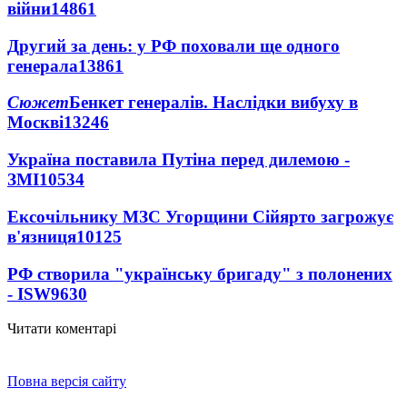
війни
14861
Другий за день: у РФ поховали ще одного
генерала
13861
Сюжет
Бенкет генералів. Наслідки вибуху в
Москві
13246
Україна поставила Путіна перед дилемою -
ЗМІ
10534
Ексочільнику МЗС Угорщини Сійярто загрожує
в'язниця
10125
РФ створила "українську бригаду" з полонених
- ISW
9630
Читати коментарі
Повна версія сайту