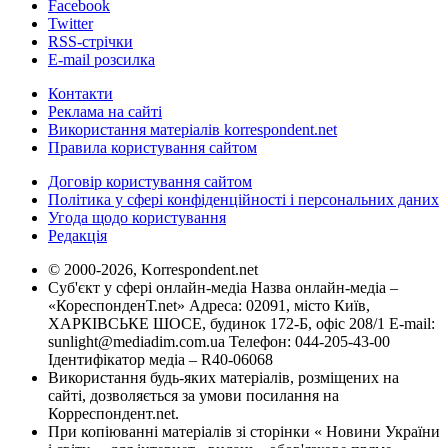
Facebook
Twitter
RSS-стрічки
E-mail розсилка
Контакти
Реклама на сайті
Використання матеріалів korrespondent.net
Правила користування сайтом
Договір користування сайтом
Політика у сфері конфіденційності і персональних даних
Угода щодо користування
Редакція
© 2000-2026, Korrespondent.net
Суб'єкт у сфері онлайн-медіа Назва онлайн-медіа –
«КореспонденТ.net» Адреса: 02091, місто Київ,
ХАРКІВСЬКЕ ШОСЕ, будинок 172-Б, офіс 208/1 E-mail:
sunlight@mediadim.com.ua
Телефон: 044-205-43-00
Ідентифікатор медіа – R40-06068
Використання будь-яких матеріалів, розміщених на
сайті, дозволяється за умови посилання на
Корреспондент.net.
При копіюванні матеріалів зі сторінки « Новини України