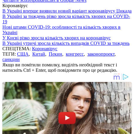
Читайте Korrespondent.net в Google News
Коронавірус
В Україні вперше виявили новий варіант коронавірусу Цикада
В Україні за тиждень різко зросла кількість хворих на COVID-
19
Нові штами COVID-19: особливості та кількість хворих в
Україні
У Києві різко зросла кількість хворих на коронавірус
В Україні утричі зросла кількість випадків COVID за тиждень
СПЕЦТЕМА:
Коронавірус
ТЕГИ:
США
,
Китай
,
Пекин
,
конгресс
,
законопроект
,
санкции
Якщо ви помітили помилку, виділіть необхідний текст і
натисніть Ctrl + Enter, щоб повідомити про це редакцію.