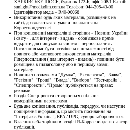
ХАРКІВСЬКЕ ШОСЕ, будинок 172-Б, офіс 208/1 E-mail:
sunlight@mediadim.com.ua
Телефон: 044-205-43-00
Ідентифікатор медіа – R40-06068
Використання будь-яких матеріалів, розміщених на
сайті, дозволяється за умови посилання на
Корреспондент.net.
При копіюванні матеріалів зі сторінки « Новини України
і світу» , для інтернет - видань - обов'язкове пряме
відкрите для пошукових систем гіперпосилання .
Посилання має бути розміщена в незалежності від
повного або часткового використання матеріалів.
Гіперпосилання ( для інтернет - видань) - повинна бути
розміщена в підзаголовку або в першому абзаці
матеріалу.
Новини з позначками "Думка", "Експертиза", "Заява",
"Регіони", "Гроші", "Влада", "Вибори", "Тест-драйв",
"Спецпроекти", "Промо" публікуються на правах
реклами.
Розділ Спецпроекти створюється спільно з
комерційними партнерами.
Будь яке копіювання, публікація, передрук, чи наступне
поширення інформації, що містить посилання на
"Інтерфакс-Україна", EPA / UPG, суворо забороняється.
Власник веб-сторінки в розділі Я-Корреспондент є автор
публікації.