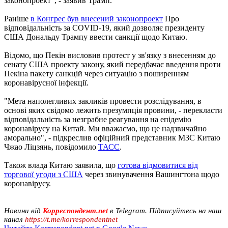
законопроект", - заявив Трамп.
Раніше
в Конгрес був внесений законопроект
Про
відповідальність за COVID-19, який дозволяє президенту
США Дональду Трампу ввести санкції щодо Китаю.
Відомо, що Пекін висловив протест у зв'язку з внесенням до
сенату США проекту закону, який передбачає введення проти
Пекіна пакету санкцій через ситуацію з поширенням
коронавірусної інфекції.
"Мета наполегливих закликів провести розслідування, в
основі яких свідомо лежить презумпція провини, - перекласти
відповідальність за незграбне реагування на епідемію
коронавірусу на Китай. Ми вважаємо, що це надзвичайно
аморально", - підкреслив офіційний представник МЗС Китаю
Чжао Ліцзянь, повідомило
ТАСС
.
Також влада Китаю заявила, що
готова відмовитися від
торгової угоди з США
через звинувачення Вашингтона щодо
коронавірусу.
Новини від
Корреспондент.net
в Telegram. Підписуйтесь на наш
канал
https://t.me/korrespondentnet