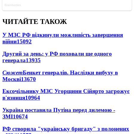
ЧИТАЙТЕ ТАКОЖ
У МЗС РФ відкинули можливість завершення
війни
15092
Другий за день: у РФ поховали ще одного
генерала
13935
Сюжет
Бенкет генералів. Наслідки вибуху в
Москві
13670
Ексочільнику МЗС Угорщини Сійярто загрожує
в'язниця
10964
Україна поставила Путіна перед дилемою -
ЗМІ
10674
РФ створила "українську бригаду" з полонених