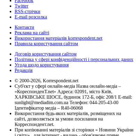
Facebook
Twitter
RSS-стрічки
E-mail розсилка
Контакти
Реклама на сайті
Використання матеріалів korrespondent.net
Правила користування сайтом
Договір користування сайтом
Політика у сфері конфіденційності і персональних даних
Угода щодо користування
Редакція
© 2000-2026, Korrespondent.net
Суб'єкт у сфері онлайн-медіа Назва онлайн-медіа –
«КореспонденТ.net» Адреса: 02091, місто Київ,
ХАРКІВСЬКЕ ШОСЕ, будинок 172-Б, офіс 208/1 E-mail:
sunlight@mediadim.com.ua
Телефон: 044-205-43-00
Ідентифікатор медіа – R40-06068
Використання будь-яких матеріалів, розміщених на
сайті, дозволяється за умови посилання на
Корреспондент.net.
При копіюванні матеріалів зі сторінки « Новини України
і світу» , для інтернет - видань - обов'язкове пряме