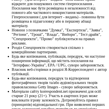
відкрите для пошукових систем гіперпосилання .
Посилання має бути розміщена в незалежності від
повного або часткового використання матеріалів.
Гіперпосилання ( для інтернет - видань) - повинна бути
розміщена в підзаголовку або в першому абзаці
матеріалу.
Новини з позначками "Думка", "Експертиза", "Заява",
"Регіони", "Гроші", "Влада", "Вибори", "Тест-драйв",
"Спецпроекти", "Промо" публікуються на правах
реклами.
Розділ Спецпроекти створюється спільно з
комерційними партнерами.
Будь яке копіювання, публікація, передрук, чи наступне
поширення інформації, що містить посилання на
"Інтерфакс-Україна", EPA / UPG, суворо забороняється.
Власник веб-сторінки в розділі Я-Корреспондент є автор
публікації.
Будь-яке копіювання, передрук та відтворення
фотографічних творів та/або аудіовізуальних творів
правовласника Getty Images - суворо забороняється.
Матеріали сайту korrespondent.net призначені для осіб
старше 21 року (21+). Участь в азартних іграх може
викликати ігрову залежність. Дотримуйтесь правил
(принципів) відповідальної гри. При виявленні перших
ознак залежності негайно зверніться до спеціаліста.