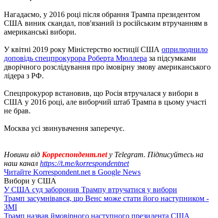
Нагадаємо, у 2016 році після обрання Трампа президентом
США виник скандал, пов'язаний із російським втручанням в
американські вибори.
У квітні 2019 року Міністерство юстиції США
оприлюднило
доповідь спецпрокурора Роберта Мюллера
за підсумками
дворічного розслідування про імовірну змову американського
лідера з РФ.
Спецпрокурор встановив, що Росія втручалася у вибори в
США у 2016 році, але виборчий штаб Трампа в цьому участі
не брав.
Москва усі звинувачення заперечує.
Новини від
Корреспондент.net
у Telegram. Підписуйтесь на
наш канал
https://t.me/korrespondentnet
Читайте Korrespondent.net в Google News
Вибори у США
У США суд заборонив Трампу втручатися у вибори
Трамп засумнівався, що Венс може стати його наступником -
ЗМІ
Трамп назвав ймовірного наступного президента США