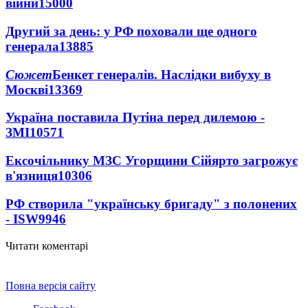
війни
15000
Другий за день: у РФ поховали ще одного
генерала
13885
Сюжет
Бенкет генералів. Наслідки вибуху в
Москві
13369
Україна поставила Путіна перед дилемою -
ЗМІ
10571
Ексочільнику МЗС Угорщини Сійярто загрожує
в'язниця
10306
РФ створила "українську бригаду" з полонених
- ISW
9946
Читати коментарі
Повна версія сайту