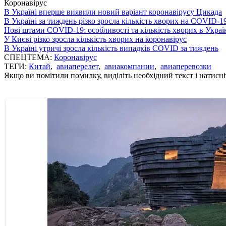
Коронавірус
В Україні вперше виявили новий варіант коронавірусу Цикада
В Україні за тиждень різко зросла кількість хворих на COVID-1
Нові штами COVID-19: особливості та кількість хворих в Украї
У Києві різко зросла кількість хворих на коронавірус
В Україні утричі зросла кількість випадків COVID за тиждень
СПЕЦТЕМА:
Коронавірус
ТЕГИ:
Китай
,
авиаперелет
,
авиакомпании
,
авиаперевозки
Якщо ви помітили помилку, виділіть необхідний текст і натисніт