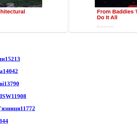
ни
15213
а
14042
ві
13790
 ISW
11908
'язниця
11772
844