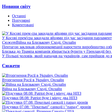
Новини світу
Останні
Популярні
Коментовані
У Косові прем'єра закидали яйцями під час засідання парламент
Сюжет
Війна на Близькому Сході. Онлайн
Пентагон закликав оборонкомпанії наростити виробництво озб
Близька до Трампа компанія збирається бурити у Гренландії без
У Польщі чоловік, який нападав на українців, сам прийшов до в
Сюжети
Вторгнення Росії в Україну. Онлайн
Війна на Близькому Сході. Онлайн
Підсумки 08.08: Patriot буде і мінус два НПЗ
Підсумки 07.08: "Пекельні" санкції і "парад" дронів