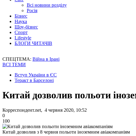
Всі новини розділу
Росія
Бізнес
Наука
Шоу-бізнес
Спорт
Lifestyle
БЛОГИ ЧИТАЧІВ
СПЕЦТЕМА:
Війна в Ірані
ВСІ ТЕМИ
Вступ України в ЄС
Теракт в Барселоні
Китай дозволив польоти іноз
Корреспондент.net, 4 червня 2020, 10:52
0
100
Китай дозволив з 8 червня польоти іноземним авіакомпаніям