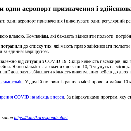
и один аеропорт призначення і здійснюва
ати один аеропорт призначення і виконувати один регулярний ре
ою владою. Компаніям, які бажають відновити польоти, потрібно
 потрапили до списку тих, які мають право здійснювати польоти
їни за єдиним маршрутом.
алежно від ситуації з COVID-19. Якщо кількість пасажирів, які п
рейси. Якщо кількість заражених досягне 10, її усунуть на місяц
анії дозволять збільшити кількість виконуваних рейсів до двох 
з симптомів
. У другій половині травня в місті провели майже 10 м
ирення COVID на місяць вперед
. За підрахунками програм, яку с
ш канал
https://t.me/korrespondentnet