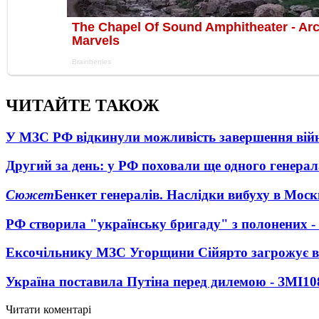
ЧИТАЙТЕ ТАКОЖ
У МЗС РФ відкинули можливість завершення вій
Другий за день: у РФ поховали ще одного генерал
Сюжет
Бенкет генералів. Наслідки вибуху в Моск
РФ створила "українську бригаду" з полонених -
Ексочільнику МЗС Угорщини Сійярто загрожує в
Україна поставила Путіна перед дилемою - ЗМІ
10
Читати коментарі