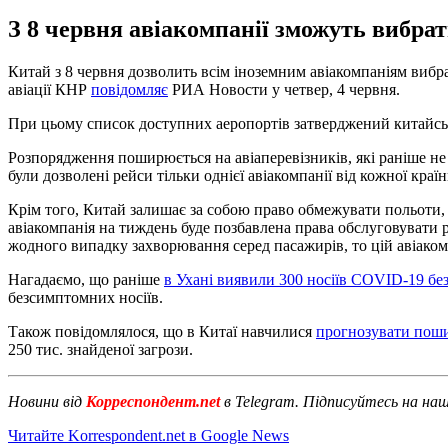
З 8 червня авіакомпанії зможуть вибрат
Китай з 8 червня дозволить всім іноземним авіакомпаніям вибр
авіації КНР
повідомляє
РИА Новости у четвер, 4 червня.
При цьому список доступних аеропортів затверджений китайськ
Розпорядження поширюється на авіаперевізників, які раніше не
були дозволені рейси тільки однієї авіакомпанії від кожної кра
Крім того, Китай залишає за собою право обмежувати польоти, з
авіакомпанія на тиждень буде позбавлена ​​права обслуговувати 
жодного випадку захворювання серед пасажирів, то цій авіакомп
Нагадаємо, що раніше
в Ухані виявили 300 носіїв COVID-19 бе
безсимптомних носіїв.
Також повідомлялося, що в Китаї навчилися
прогнозувати пош
250 тис. знайденої загрози.
Новини від
Корреспондент.net
в Telegram. Підписуйтесь на на
Читайте Korrespondent.net в Google News