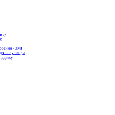
у
роєння - ЗМІ
 дозволу влади
ідділку