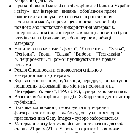
Корреспондент.net.
При копіюванні матеріалів зі сторінки « Новини України
і світу» , для інтернет - видань - обов'язкове пряме
відкрите для пошукових систем гіперпосилання .
Посилання має бути розміщена в незалежності від
повного або часткового використання матеріалів.
Гіперпосилання ( для інтернет - видань) - повинна бути
розміщена в підзаголовку або в першому абзаці
матеріалу.
Новини з позначками "Думка", "Експертиза", "Заява",
"Регіони", "Гроші", "Влада", "Вибори", "Тест-драйв",
"Спецпроекти", "Промо" публікуються на правах
реклами.
Розділ Спецпроекти створюється спільно з
комерційними партнерами.
Будь яке копіювання, публікація, передрук, чи наступне
поширення інформації, що містить посилання на
"Інтерфакс-Україна", EPA / UPG, суворо забороняється.
Власник веб-сторінки в розділі Я-Корреспондент є автор
публікації.
Будь-яке копіювання, передрук та відтворення
фотографічних творів та/або аудіовізуальних творів
правовласника Getty Images - суворо забороняється.
Матеріали сайту korrespondent.net призначені для осіб
старше 21 року (21+). Участь в азартних іграх може