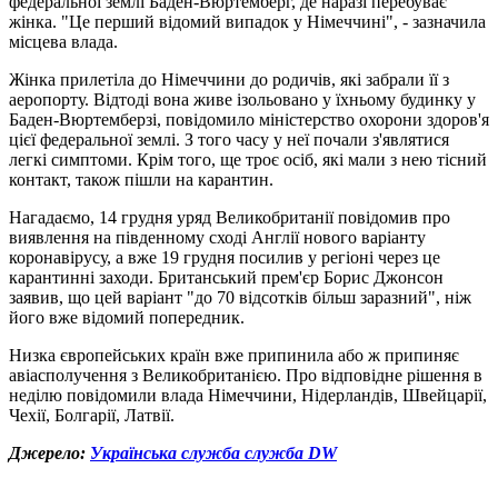
федеральної землі Баден-Вюртемберг, де наразі перебуває
жінка. "Це перший відомий випадок у Німеччині", - зазначила
місцева влада.
Жінка прилетіла до Німеччини до родичів, які забрали її з
аеропорту. Відтоді вона живе ізольовано у їхньому будинку у
Баден-Вюртемберзі, повідомило міністерство охорони здоров'я
цієї федеральної землі. З того часу у неї почали з'являтися
легкі симптоми. Крім того, ще троє осіб, які мали з нею тісний
контакт, також пішли на карантин.
Нагадаємо, 14 грудня уряд Великобританії повідомив про
виявлення на південному сході Англії нового варіанту
коронавірусу, а вже 19 грудня посилив у регіоні через це
карантинні заходи. Британський прем'єр Борис Джонсон
заявив, що цей варіант "до 70 відсотків більш заразний", ніж
його вже відомий попередник.
Низка європейських країн вже припинила або ж припиняє
авіасполучення з Великобританією. Про відповідне рішення в
неділю повідомили влада Німеччини, Нідерландів, Швейцарії,
Чехії, Болгарії, Латвії.
Джерело:
Українська служба служба DW