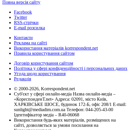
Повна версія сайту
Facebook
Twitter
RSS-стрічки
E-mail розсилка
Контакти
Реклама на сайті
Використання матеріалів korrespondent.net
Правила користування сайтом
Договір користування сайтом
Політика у сфері конфіденційності і персональних даних
Угода щодо користування
Редакція
© 2000-2026, Korrespondent.net
Суб'єкт у сфері онлайн-медіа Назва онлайн-медіа –
«КореспонденТ.net» Адреса: 02091, місто Київ,
ХАРКІВСЬКЕ ШОСЕ, будинок 172-Б, офіс 208/1 E-mail:
sunlight@mediadim.com.ua
Телефон: 044-205-43-00
Ідентифікатор медіа – R40-06068
Використання будь-яких матеріалів, розміщених на
сайті, дозволяється за умови посилання на