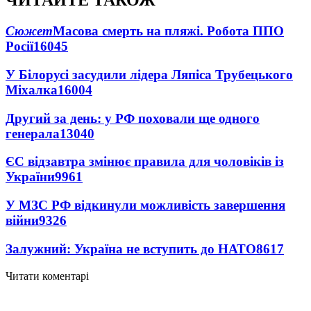
ЧИТАЙТЕ ТАКОЖ
Сюжет
Масова смерть на пляжі. Робота ППО
Росії
16045
У Білорусі засудили лідера Ляпіса Трубецького
Міхалка
16004
Другий за день: у РФ поховали ще одного
генерала
13040
ЄС відзавтра змінює правила для чоловіків із
України
9961
У МЗС РФ відкинули можливість завершення
війни
9326
Залужний: Україна не вступить до НАТО
8617
Читати коментарі