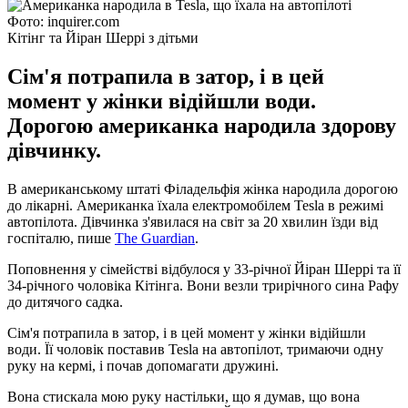
Фото: inquirer.com
Кітінг та Йіран Шеррі з дітьми
Сім'я потрапила в затор, і в цей
момент у жінки відійшли води.
Дорогою американка народила здорову
дівчинку.
В американському штаті Філадельфія жінка народила дорогою
до лікарні. Американка їхала електромобілем Tesla в режимі
автопілота. Дівчинка з'явилася на світ за 20 хвилин їзди від
госпіталю, пише
The Guardian
.
Поповнення у сімействі відбулося у 33-річної Йіран Шеррі та її
34-річного чоловіка Кітінга. Вони везли трирічного сина Рафу
до дитячого садка.
Сім'я потрапила в затор, і в цей момент у жінки відійшли
води. Її чоловік поставив Tesla на автопілот, тримаючи одну
руку на кермі, і почав допомагати дружині.
Вона стискала мою руку настільки, що я думав, що вона