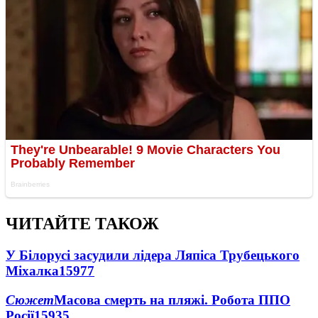
ЧИТАЙТЕ ТАКОЖ
У Білорусі засудили лідера Ляпіса Трубецького
Міхалка
15977
Сюжет
Масова смерть на пляжі. Робота ППО
Росії
15935