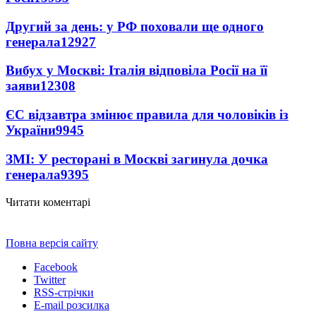
Другий за день: у РФ поховали ще одного
генерала
12927
Вибух у Москві: Італія відповіла Росії на її
заяви
12308
ЄС відзавтра змінює правила для чоловіків із
України
9945
ЗМІ: У ресторані в Москві загинула дочка
генерала
9395
Читати коментарі
Повна версія сайту
Facebook
Twitter
RSS-стрічки
E-mail розсилка