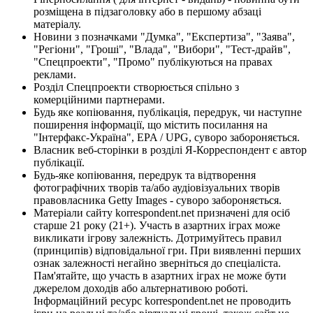
розміщена в підзаголовку або в першому абзаці
матеріалу.
Новини з позначками "Думка", "Експертиза", "Заява",
"Регіони", "Гроші", "Влада", "Вибори", "Тест-драйв",
"Спецпроекти", "Промо" публікуються на правах
реклами.
Розділ Спецпроекти створюється спільно з
комерційними партнерами.
Будь яке копіювання, публікація, передрук, чи наступне
поширення інформації, що містить посилання на
"Інтерфакс-Україна", EPA / UPG, суворо забороняється.
Власник веб-сторінки в розділі Я-Корреспондент є автор
публікації.
Будь-яке копіювання, передрук та відтворення
фотографічних творів та/або аудіовізуальних творів
правовласника Getty Images - суворо забороняється.
Матеріали сайту korrespondent.net призначені для осіб
старше 21 року (21+). Участь в азартних іграх може
викликати ігрову залежність. Дотримуйтесь правил
(принципів) відповідальної гри. При виявленні перших
ознак залежності негайно зверніться до спеціаліста.
Пам'ятайте, що участь в азартних іграх не може бути
джерелом доходів або альтернативою роботі.
Інформаційний ресурс korrespondent.net не проводить