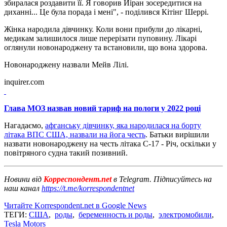
збиралася роздавити її. Я говорив Йіран зосередитися на
диханні... Це була порада і мені", - поділився Кітінг Шеррі.
Жінка народила дівчинку. Коли вони прибули до лікарні,
медикам залишилося лише перерізати пуповину. Лікарі
оглянули новонароджену та встановили, що вона здорова.
Новонароджену назвали Мейв Лілі.
inquirer.com
Глава МОЗ назвав новий тариф на пологи у 2022 році
Нагадаємо,
афганську дівчинку, яка народилася на борту
літака ВПС США, назвали на йога честь
. Батьки вирішили
назвати новонароджену на честь літака C-17 - Річ, оскільки у
повітряного судна такий позивний.
Новини від
Корреспондент.net
в Telegram. Підписуйтесь на
наш канал
https://t.me/korrespondentnet
Читайте Korrespondent.net в Google News
ТЕГИ:
США
,
роды
,
беременность и роды
,
электромобили
,
Tesla Motors