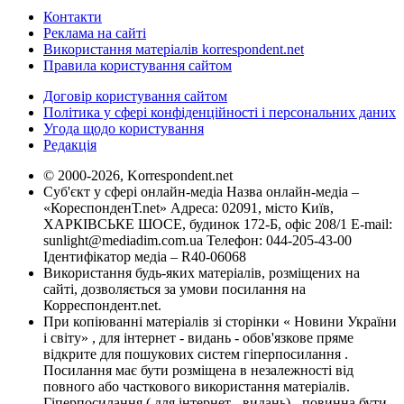
Контакти
Реклама на сайті
Використання матеріалів korrespondent.net
Правила користування сайтом
Договір користування сайтом
Політика у сфері конфіденційності і персональних даних
Угода щодо користування
Редакція
© 2000-2026, Korrespondent.net
Суб'єкт у сфері онлайн-медіа Назва онлайн-медіа –
«КореспонденТ.net» Адреса: 02091, місто Київ,
ХАРКІВСЬКЕ ШОСЕ, будинок 172-Б, офіс 208/1 E-mail:
sunlight@mediadim.com.ua
Телефон: 044-205-43-00
Ідентифікатор медіа – R40-06068
Використання будь-яких матеріалів, розміщених на
сайті, дозволяється за умови посилання на
Корреспондент.net.
При копіюванні матеріалів зі сторінки « Новини України
і світу» , для інтернет - видань - обов'язкове пряме
відкрите для пошукових систем гіперпосилання .
Посилання має бути розміщена в незалежності від
повного або часткового використання матеріалів.
Гіперпосилання ( для інтернет - видань) - повинна бути