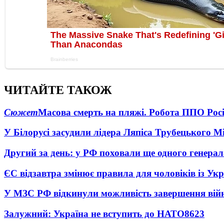
ЧИТАЙТЕ ТАКОЖ
Сюжет
Масова смерть на пляжі. Робота ППО Росі
У Білорусі засудили лідера Ляпіса Трубецького М
Другий за день: у РФ поховали ще одного генерал
ЄС відзавтра змінює правила для чоловіків із Ук
У МЗС РФ відкинули можливість завершення вій
Залужний: Україна не вступить до НАТО
8623