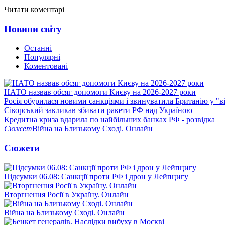
Читати коментарі
Новини світу
Останні
Популярні
Коментовані
НАТО назвав обсяг допомоги Києву на 2026-2027 роки
Росія обурилася новими санкціями і звинуватила Британію у "в
Сікорський закликав збивати ракети РФ над Україною
Кредитна криза вдарила по найбільших банках РФ - розвідка
Сюжет
Війна на Близькому Сході. Онлайн
Сюжети
Підсумки 06.08: Санкції проти РФ і дрон у Лейпцигу
Вторгнення Росії в Україну. Онлайн
Війна на Близькому Сході. Онлайн