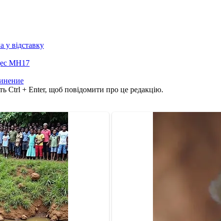
а у відставку
оцес MH17
инение
ь Ctrl + Enter, щоб повідомити про це редакцію.