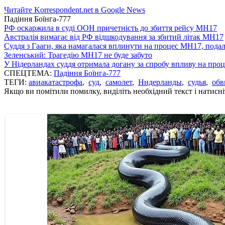
Читайте Korrespondent.net в Google News
Падіння Боїнга-777
РФ оскаржила в суді ООН причетність до збиття рейсу MH17
Австралія вимагає від РФ відшкодування за збитий літак MH17
Суддя з Гааги, яка намагалася вплинути на процес МН17, подал
Зеленський: Трагедію MH17 не буде забуто
У Нідерландах суддя отримала догану за спробу впливу на пр
СПЕЦТЕМА:
Падіння Боїнга-777
ТЕГИ:
авиакатастрофа
,
суд
,
самолет
,
Нидерланды
,
судья
,
обв
Якщо ви помітили помилку, виділіть необхідний текст і натисніт