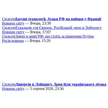
Сюжет
Брудні технології. Атаки РФ на вибори у Франції
Новини світу
— Вчора, 23:39
Сюжет
Ескалація для Європи. Російський дрон в Лейпцигу
Новини світу
— Вчора, 17:07
Сюжет
Зміни в армії РФ: що стоїть за рішенням Путіна
Росія новини
— Вчора, 15:20
Сюжет
Диверсія в Лейпцигу. Дрон біля українського літака
Новини світу
— 5 серпня 2026, 23:36