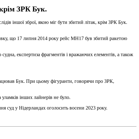
окрім ЗРК Бук.
ідів іншої зброї, якою міг бути збитий літак, крім ЗРК Бук.
овку, що 17 липня 2014 року рейс MH17 був збитий ракетою
 судна, експертиза фрагментів і вражаючих елементів, а також
рацював Бук. При цьому фігуранти, говорячи про ЗРК,
 уламків інших лайнерів не було.
ня суд у Нідерландах оголосить восени 2023 року.