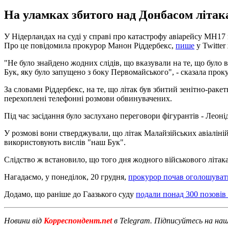
На уламках збитого над Донбасом літака
У Нідерландах на суді у справі про катастрофу авіарейсу MH17 н
Про це повідомила прокурор Манон Ріддербекс,
пише
у Twitter
"Не було знайдено жодних слідів, що вказували на те, що бул
Бук, яку було запущено з боку Первомайського", - сказала про
За словами Ріддербекс, на те, що літак був збитий зенітно-рак
перехоплені телефонні розмови обвинувачених.
Під час засідання було заслухано переговори фігурантів - Леон
У розмові вони стверджували, що літак Малайзійських авіалін
використовують вислів "наш Бук".
Слідство ж встановило, що того дня жодного військового літака
Нагадаємо, у понеділок, 20 грудня,
прокурор почав оголошуват
Додамо, що раніше до Гаазького суду
подали понад 300 позовів
Новини від
Корреспондент.net
в Telegram. Підписуйтесь на на