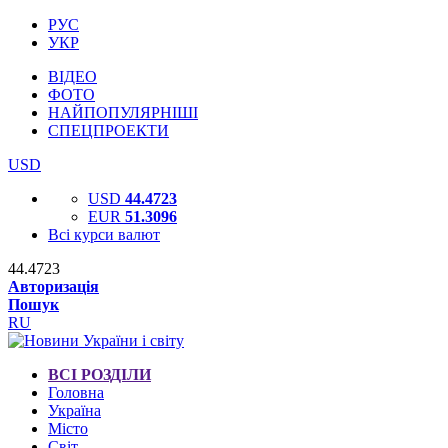
РУС
УКР
ВІДЕО
ФОТО
НАЙПОПУЛЯРНІШІ
СПЕЦПРОЕКТИ
USD
USD
44.4723
EUR
51.3096
Всі курси валют
44.4723
Авторизація
Пошук
RU
ВСІ РОЗДІЛИ
Головна
Україна
Місто
Світ