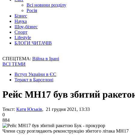
Всі новини розділу
Росія
Бізнес
Наука
Шоу-бізнес
Спорт
Lifestyle
БЛОГИ ЧИТАЧІВ
СПЕЦТЕМА:
Війна в Ірані
ВСІ ТЕМИ
Вступ України в ЄС
Теракт в Барселоні
Рейс MH17 був збитий ракето
Текст:
Катя Юськів
, 21 грудня 2021, 13:33
0
884
Члени суду розглядають реконструкцію збитого літака MH17