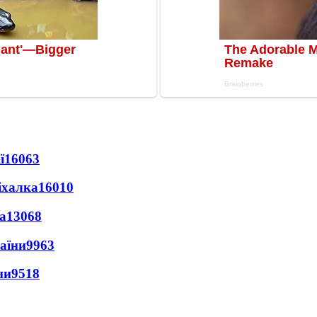
ї
16063
іхалка
16010
а
13068
раїни
9963
ни
9518