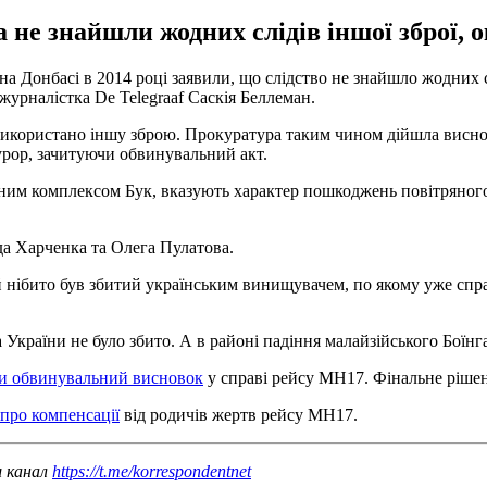
 не знайшли жодних слідів іншої зброї, 
а Донбасі в 2014 році заявили, що слідство не знайшло жодних сл
 журналістка De Telegraaf Саскія Беллеман.
о використано іншу зброю. Прокуратура таким чином дійшла висн
курор, зачитуючи обвинувальний акт.
етним комплексом Бук, вказують характер пошкоджень повітряного
іда Харченка та Олега Пулатова.
ій нібито був збитий українським винищувачем, по якому уже сп
 України не було збито. А в районі падіння малайзійського Боїнга
и обвинувальний висновок
у справі рейсу МН17. Фінальне рішен
 про компенсації
від родичів жертв рейсу MH17.
ш канал
https://t.me/korrespondentnet