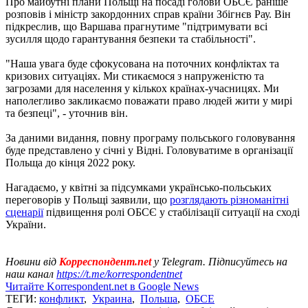
Про майбутні плани Польщі на посаді голови ОБСЄ раніше
розповів і міністр закордонних справ країни Збігнєв Рау. Він
підкреслив, що Варшава прагнутиме "підтримувати всі
зусилля щодо гарантування безпеки та стабільності".
"Наша увага буде сфокусована на поточних конфліктах та
кризових ситуаціях. Ми стикаємося з напруженістю та
загрозами для населення у кількох країнах-учасницях. Ми
наполегливо закликаємо поважати право людей жити у мирі
та безпеці", - уточнив він.
За даними видання, повну програму польського головування
буде представлено у січні у Відні. Головуватиме в організації
Польща до кінця 2022 року.
Нагадаємо, у квітні за підсумками українсько-польських
переговорів у Польщі заявили, що
розглядають різноманітні
сценарії
підвищення ролі ОБСЄ у стабілізації ситуації на сході
України.
Новини від
Корреспондент.net
у Telegram. Підписуйтесь на
наш канал
https://t.me/korrespondentnet
Читайте Korrespondent.net в Google News
ТЕГИ:
конфликт
,
Украина
,
Польша
,
ОБСЕ