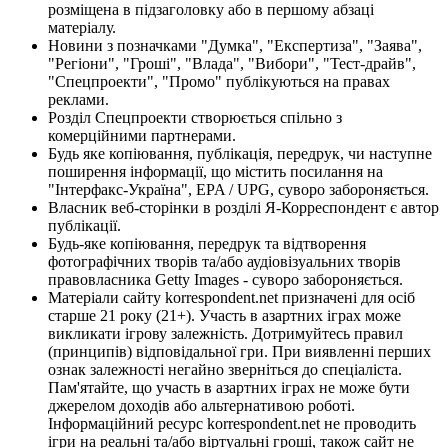
розміщена в підзаголовку або в першому абзаці
матеріалу.
Новини з позначками "Думка", "Експертиза", "Заява",
"Регіони", "Гроші", "Влада", "Вибори", "Тест-драйв",
"Спецпроекти", "Промо" публікуються на правах
реклами.
Розділ Спецпроекти створюється спільно з
комерційними партнерами.
Будь яке копіювання, публікація, передрук, чи наступне
поширення інформації, що містить посилання на
"Інтерфакс-Україна", EPA / UPG, суворо забороняється.
Власник веб-сторінки в розділі Я-Корреспондент є автор
публікації.
Будь-яке копіювання, передрук та відтворення
фотографічних творів та/або аудіовізуальних творів
правовласника Getty Images - суворо забороняється.
Матеріали сайту korrespondent.net призначені для осіб
старше 21 року (21+). Участь в азартних іграх може
викликати ігрову залежність. Дотримуйтесь правил
(принципів) відповідальної гри. При виявленні перших
ознак залежності негайно зверніться до спеціаліста.
Пам'ятайте, що участь в азартних іграх не може бути
джерелом доходів або альтернативою роботі.
Інформаційний ресурс korrespondent.net не проводить
ігри на реальні та/або віртуальні гроші, також сайт не