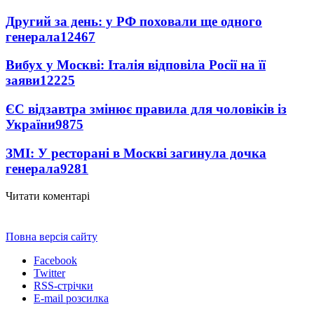
Другий за день: у РФ поховали ще одного
генерала
12467
Вибух у Москві: Італія відповіла Росії на її
заяви
12225
ЄС відзавтра змінює правила для чоловіків із
України
9875
ЗМІ: У ресторані в Москві загинула дочка
генерала
9281
Читати коментарі
Повна версія сайту
Facebook
Twitter
RSS-стрічки
E-mail розсилка