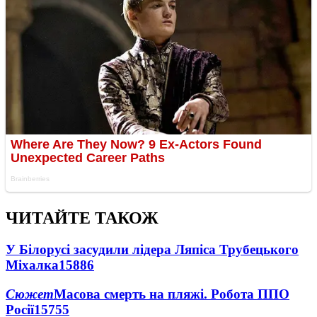
ЧИТАЙТЕ ТАКОЖ
У Білорусі засудили лідера Ляпіса Трубецького
Міхалка
15886
Сюжет
Масова смерть на пляжі. Робота ППО
Росії
15755