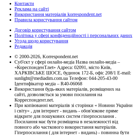
Контакти
Реклама на сайті
Використання матеріалів korrespondent.net
Правила користування сайтом
Договір користування сайтом
Політика у сфері конфіденційності і персональних даних
Угода щодо користування
Редакція
© 2000-2026, Korrespondent.net
Суб'єкт у сфері онлайн-медіа Назва онлайн-медіа –
«КореспонденТ.net» Адреса: 02091, місто Київ,
ХАРКІВСЬКЕ ШОСЕ, будинок 172-Б, офіс 208/1 E-mail:
sunlight@mediadim.com.ua
Телефон: 044-205-43-00
Ідентифікатор медіа – R40-06068
Використання будь-яких матеріалів, розміщених на
сайті, дозволяється за умови посилання на
Корреспондент.net.
При копіюванні матеріалів зі сторінки « Новини України
і світу» , для інтернет - видань - обов'язкове пряме
відкрите для пошукових систем гіперпосилання .
Посилання має бути розміщена в незалежності від
повного або часткового використання матеріалів.
Гіперпосилання ( для інтернет - видань) - повинна бути