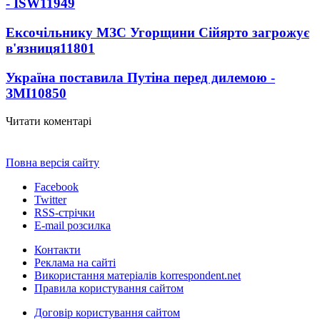
- ISW
11949
Ексочільнику МЗС Угорщини Сійярто загрожує
в'язниця
11801
Україна поставила Путіна перед дилемою -
ЗМІ
10850
Читати коментарі
Повна версія сайту
Facebook
Twitter
RSS-стрічки
E-mail розсилка
Контакти
Реклама на сайті
Використання матеріалів korrespondent.net
Правила користування сайтом
Договір користування сайтом