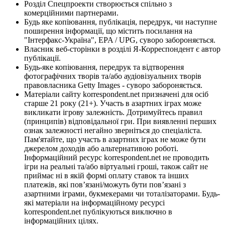
Розділ Спецпроекти створюється спільно з
комерційними партнерами.
Будь яке копіювання, публікація, передрук, чи наступне
поширення інформації, що містить посилання на
"Інтерфакс-Україна", EPA / UPG, суворо забороняється.
Власник веб-сторінки в розділі Я-Корреспондент є автор
публікації.
Будь-яке копіювання, передрук та відтворення
фотографічних творів та/або аудіовізуальних творів
правовласника Getty Images - суворо забороняється.
Матеріали сайту korrespondent.net призначені для осіб
старше 21 року (21+). Участь в азартних іграх може
викликати ігрову залежність. Дотримуйтесь правил
(принципів) відповідальної гри. При виявленні перших
ознак залежності негайно зверніться до спеціаліста.
Пам'ятайте, що участь в азартних іграх не може бути
джерелом доходів або альтернативою роботі.
Інформаційний ресурс korrespondent.net не проводить
ігри на реальні та/або віртуальні гроші, також сайт не
приймає ні в якій формі оплату ставок та інших
платежів, які пов’язані/можуть бути пов’язані з
азартними іграми, букмекерами чи тоталізаторами. Будь-
які матеріали на інформаційному ресурсі
korrespondent.net публікуються виключно в
інформаційних цілях.