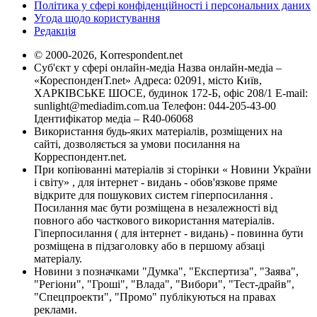
Політика у сфері конфіденційності і персональних даних
Угода щодо користування
Редакція
© 2000-2026, Korrespondent.net
Суб'єкт у сфері онлайн-медіа Назва онлайн-медіа –
«КореспонденТ.net» Адреса: 02091, місто Київ,
ХАРКІВСЬКЕ ШОСЕ, будинок 172-Б, офіс 208/1 E-mail:
sunlight@mediadim.com.ua
Телефон: 044-205-43-00
Ідентифікатор медіа – R40-06068
Використання будь-яких матеріалів, розміщених на
сайті, дозволяється за умови посилання на
Корреспондент.net.
При копіюванні матеріалів зі сторінки « Новини України
і світу» , для інтернет - видань - обов'язкове пряме
відкрите для пошукових систем гіперпосилання .
Посилання має бути розміщена в незалежності від
повного або часткового використання матеріалів.
Гіперпосилання ( для інтернет - видань) - повинна бути
розміщена в підзаголовку або в першому абзаці
матеріалу.
Новини з позначками "Думка", "Експертиза", "Заява",
"Регіони", "Гроші", "Влада", "Вибори", "Тест-драйв",
"Спецпроекти", "Промо" публікуються на правах
реклами.