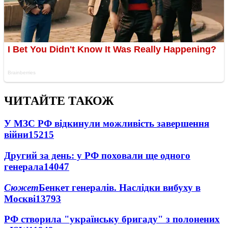
ЧИТАЙТЕ ТАКОЖ
У МЗС РФ відкинули можливість завершення
війни
15215
Другий за день: у РФ поховали ще одного
генерала
14047
Сюжет
Бенкет генералів. Наслідки вибуху в
Москві
13793
РФ створила "українську бригаду" з полонених