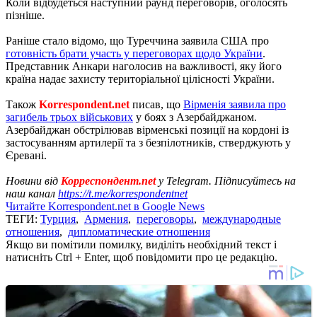
Коли відбудеться наступний раунд переговорів, оголосять
пізніше.
Раніше стало відомо, що Туреччина заявила США про
готовність брати участь у переговорах щодо України
.
Представник Анкари наголосив на важливості, яку його
країна надає захисту територіальної цілісності України.
Також
Korrespondent.net
писав, що
Вірменія заявила про
загибель трьох військових
у боях з Азербайджаном.
Азербайджан обстрілював вірменські позиції на кордоні із
застосуванням артилерії та з безпілотників, стверджують у
Єревані.
Новини від
Корреспондент.net
у Telegram. Підписуйтесь на
наш канал
https://t.me/korrespondentnet
Читайте Korrespondent.net в Google News
ТЕГИ:
Турция
,
Армения
,
переговоры
,
международные
отношения
,
дипломатические отношения
Якщо ви помітили помилку, виділіть необхідний текст і
натисніть Ctrl + Enter, щоб повідомити про це редакцію.