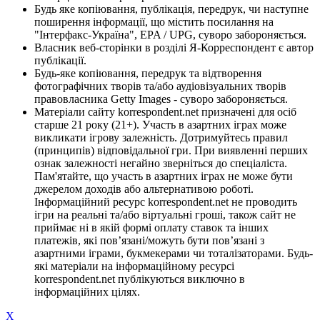
Будь яке копіювання, публікація, передрук, чи наступне
поширення інформації, що містить посилання на
"Інтерфакс-Україна", EPA / UPG, суворо забороняється.
Власник веб-сторінки в розділі Я-Корреспондент є автор
публікації.
Будь-яке копіювання, передрук та відтворення
фотографічних творів та/або аудіовізуальних творів
правовласника Getty Images - суворо забороняється.
Матеріали сайту korrespondent.net призначені для осіб
старше 21 року (21+). Участь в азартних іграх може
викликати ігрову залежність. Дотримуйтесь правил
(принципів) відповідальної гри. При виявленні перших
ознак залежності негайно зверніться до спеціаліста.
Пам'ятайте, що участь в азартних іграх не може бути
джерелом доходів або альтернативою роботі.
Інформаційний ресурс korrespondent.net не проводить
ігри на реальні та/або віртуальні гроші, також сайт не
приймає ні в якій формі оплату ставок та інших
платежів, які пов’язані/можуть бути пов’язані з
азартними іграми, букмекерами чи тоталізаторами. Будь-
які матеріали на інформаційному ресурсі
korrespondent.net публікуються виключно в
інформаційних цілях.
X