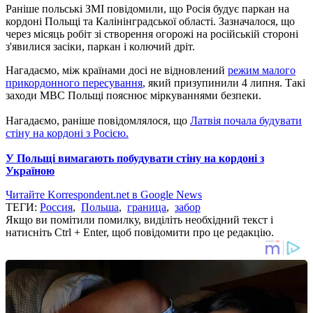
Раніше польські ЗМІ повідомили, що Росія будує паркан на
кордоні Польщі та Калінінградської області. Зазначалося, що
через місяць робіт зі створення огорожі на російській стороні
з'явилися засіки, паркан і колючий дріт.
Нагадаємо, між країнами
досі не відновлений
режим малого
прикордонного пересування
, який призупинили 4 липня.
Такі
заходи МВС Польщі пояснює міркуваннями безпеки.
Нагадаємо, раніше повідомлялося, що
Латвія почала будувати
стіну на кордоні з Росією.
У Польщі вимагають побудувати стіну на кордоні з
Україною
Читайте Korrespondent.net в Google News
ТЕГИ:
Россия
,
Польша
,
граница
,
забор
Якщо ви помітили помилку, виділіть необхідний текст і
натисніть Ctrl + Enter, щоб повідомити про це редакцію.