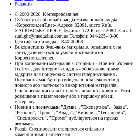
Редакція
© 2000-2026, Korrespondent.net
Суб'єкт у сфері онлайн-медіа Назва онлайн-медіа –
«КореспонденТ.net» Адреса: 02091, місто Київ,
ХАРКІВСЬКЕ ШОСЕ, будинок 172-Б, офіс 208/1 E-mail:
sunlight@mediadim.com.ua
Телефон: 044-205-43-00
Ідентифікатор медіа – R40-06068
Використання будь-яких матеріалів, розміщених на
сайті, дозволяється за умови посилання на
Корреспондент.net.
При копіюванні матеріалів зі сторінки « Новини України
і світу» , для інтернет - видань - обов'язкове пряме
відкрите для пошукових систем гіперпосилання .
Посилання має бути розміщена в незалежності від
повного або часткового використання матеріалів.
Гіперпосилання ( для інтернет - видань) - повинна бути
розміщена в підзаголовку або в першому абзаці
матеріалу.
Новини з позначками "Думка", "Експертиза", "Заява",
"Регіони", "Гроші", "Влада", "Вибори", "Тест-драйв",
"Спецпроекти", "Промо" публікуються на правах
реклами.
Розділ Спецпроекти створюється спільно з
комерційними партнерами.