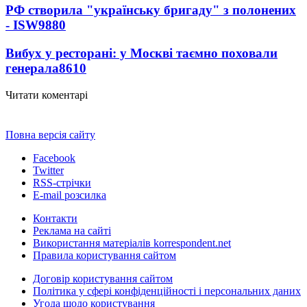
РФ створила "українську бригаду" з полонених
- ISW
9880
Вибух у ресторані: у Москві таємно поховали
генерала
8610
Читати коментарі
Повна версія сайту
Facebook
Twitter
RSS-стрічки
E-mail розсилка
Контакти
Реклама на сайті
Використання матеріалів korrespondent.net
Правила користування сайтом
Договір користування сайтом
Політика у сфері конфіденційності і персональних даних
Угода щодо користування