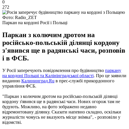
0
272
Фото: Radio_ZET
Паркан на кордоні Росії і Польщі
Паркан з колючим дротом на
російсько-польській ділянці кордону
з'явився ще в радянські часи, розповів
і в ФСБ.
У Росії заперечують повідомлення про будівництво
паркану
на кордоні Польщі та Калінінградської області
. Про це заявили
виданню
Калининград.Ru
в прес-службі прикордонного
управління ФСБ.
"Паркан з колючим дротом на російсько-польській ділянці
кордону з'явився ще в радянські часи. Нових огорож там не
будують. Можливо, на фото зображено недавно
відремонтовану ділянку. Сказати напевно складно, оскільки
журналісти чомусь не вказують місце знімка", - розповіли у
відомстві.