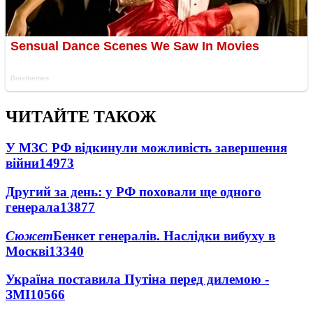
ЧИТАЙТЕ ТАКОЖ
У МЗС РФ відкинули можливість завершення
війни
14973
Другий за день: у РФ поховали ще одного
генерала
13877
Сюжет
Бенкет генералів. Наслідки вибуху в
Москві
13340
Україна поставила Путіна перед дилемою -
ЗМІ
10566