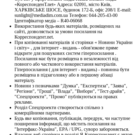
«КореспонденТ.net» Адреса: 02091, місто Київ,
ХАРКІВСЬКЕ ШОСЕ, будинок 172-Б, офіс 208/1 E-mail:
sunlight@mediadim.com.ua
Телефон: 044-205-43-00
Ідентифікатор медіа – R40-06068
Використання будь-яких матеріалів, розміщених на
сайті, дозволяється за умови посилання на
Корреспондент.net.
При копіюванні матеріалів зі сторінки « Новини України
і світу» , для інтернет - видань - обов'язкове пряме
відкрите для пошукових систем гіперпосилання .
Посилання має бути розміщена в незалежності від
повного або часткового використання матеріалів.
Гіперпосилання ( для інтернет - видань) - повинна бути
розміщена в підзаголовку або в першому абзаці
матеріалу.
Новини з позначками "Думка", "Експертиза", "Заява",
"Регіони", "Гроші", "Влада", "Вибори", "Тест-драйв",
"Спецпроекти", "Промо" публікуються на правах
реклами.
Розділ Спецпроекти створюється спільно з
комерційними партнерами.
Будь яке копіювання, публікація, передрук, чи наступне
поширення інформації, що містить посилання на
"Інтерфакс-Україна", EPA / UPG, суворо забороняється.
Власник веб-сторінки в розділі Я-Корреспондент є автор