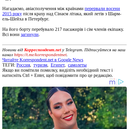
Нагадаємо, авіасполучення між країнами
перервали восени
2015 року
після краху над Сінаєм літака, який летів з Шарм-
ель-Шейха в Петербург.
На його борту перебувало 217 пасажирів і сім членів екіпажу.
Всі вони
загинули
.
Новини від
Корреспондент.net
у Telegram. Підписуйтеся на наш
канал
https://t.me/korrespondentnet
.
Читайте Korrespondent.net в Google News
ТЕГИ:
Россия
,
туризм
,
Египет
,
самолеты
Якщо ви помітили помилку, виділіть необхідний текст і
натисніть Ctrl + Enter, щоб повідомити про це редакцію.