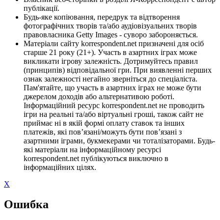
публікації.
Будь-яке копіювання, передрук та відтворення
фотографічних творів та/або аудіовізуальних творів
правовласника Getty Images - суворо забороняється.
Матеріали сайту korrespondent.net призначені для осіб
старше 21 року (21+). Участь в азартних іграх може
викликати ігрову залежність. Дотримуйтесь правил
(принципів) відповідальної гри. При виявленні перших
ознак залежності негайно зверніться до спеціаліста.
Пам'ятайте, що участь в азартних іграх не може бути
джерелом доходів або альтернативою роботі.
Інформаційний ресурс korrespondent.net не проводить
ігри на реальні та/або віртуальні гроші, також сайт не
приймає ні в якій формі оплату ставок та інших
платежів, які пов’язані/можуть бути пов’язані з
азартними іграми, букмекерами чи тоталізаторами. Будь-
які матеріали на інформаційному ресурсі
korrespondent.net публікуються виключно в
інформаційних цілях.
X
Ошибка