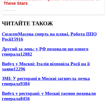
ЧИТАЙТЕ ТАКОЖ
Сюжет
Масова смерть на пляжі. Робота ППО
Росії
15916
Другий за день: у РФ поховали ще одного
генерала
12882
Вибух у Москві: Італія відповіла Росії на її
заяви
12296
ЗМІ: У ресторані в Москві загинула дочка
генерала
9384
Вибух у ресторані: у Москві таємно поховали
генерала
8456