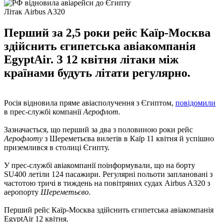
Літак Airbus A320
Перший за 2,5 роки рейс Каїр-Москва
здійснить єгипетська авіакомпанія
EgyptAir. З 12 квітня літаки між
країнами будуть літати регулярно.
Росія відновила пряме авіасполучення з Єгиптом,
повідомили
в прес-службі компанії
Аерофлот.
Зазначається, що перший за два з половиною роки рейс
Аерофлоту
з Шереметьєва вилетів в Каїр 11 квітня й успішно
приземлився в столиці Єгипту.
У прес-службі авіакомпанії поінформували, що на борту
SU400 летіли 124 пасажири. Регулярні польоти заплановані з
частотою тричі в тиждень на повітряних судах Airbus A320 з
аеропорту
Шереметьєво
.
Перший рейс Каїр-Москва здійснить єгипетська авіакомпанія
EgyptAir 12 квітня.