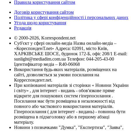
Правила користування сайтом
Договір користування сайтом
Політика у сфері конфіденційності і персональних даних
Угода щодо користування
Редакція
© 2000-2026, Korrespondent.net
Суб'єкт у сфері онлайн-медіа Назва онлайн-медіа –
«КореспонденТ.net» Адреса: 02091, місто Київ,
ХАРКІВСЬКЕ ШОСЕ, будинок 172-Б, офіс 208/1 E-mail:
sunlight@mediadim.com.ua
Телефон: 044-205-43-00
Ідентифікатор медіа – R40-06068
Використання будь-яких матеріалів, розміщених на
сайті, дозволяється за умови посилання на
Корреспондент.net.
При копіюванні матеріалів зі сторінки « Новини України
і світу» , для інтернет - видань - обов'язкове пряме
відкрите для пошукових систем гіперпосилання .
Посилання має бути розміщена в незалежності від
повного або часткового використання матеріалів.
Гіперпосилання ( для інтернет - видань) - повинна бути
розміщена в підзаголовку або в першому абзаці
матеріалу.
Новини з позначками "Думка", "Експертиза", "Заява",