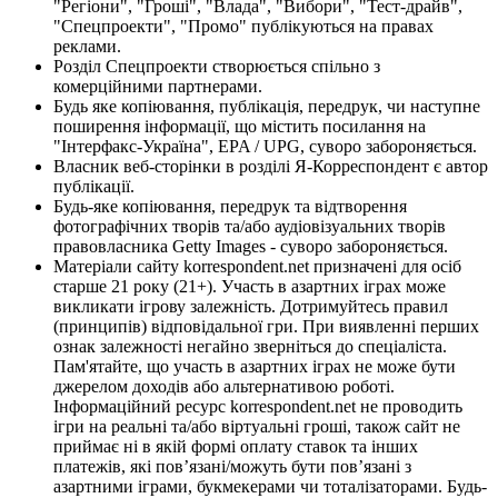
"Регіони", "Гроші", "Влада", "Вибори", "Тест-драйв",
"Спецпроекти", "Промо" публікуються на правах
реклами.
Розділ Спецпроекти створюється спільно з
комерційними партнерами.
Будь яке копіювання, публікація, передрук, чи наступне
поширення інформації, що містить посилання на
"Інтерфакс-Україна", EPA / UPG, суворо забороняється.
Власник веб-сторінки в розділі Я-Корреспондент є автор
публікації.
Будь-яке копіювання, передрук та відтворення
фотографічних творів та/або аудіовізуальних творів
правовласника Getty Images - суворо забороняється.
Матеріали сайту korrespondent.net призначені для осіб
старше 21 року (21+). Участь в азартних іграх може
викликати ігрову залежність. Дотримуйтесь правил
(принципів) відповідальної гри. При виявленні перших
ознак залежності негайно зверніться до спеціаліста.
Пам'ятайте, що участь в азартних іграх не може бути
джерелом доходів або альтернативою роботі.
Інформаційний ресурс korrespondent.net не проводить
ігри на реальні та/або віртуальні гроші, також сайт не
приймає ні в якій формі оплату ставок та інших
платежів, які пов’язані/можуть бути пов’язані з
азартними іграми, букмекерами чи тоталізаторами. Будь-