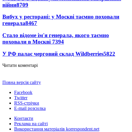
війни
8709
Вибух у ресторані: у Москві таємно поховали
генерала
8467
Стало відоме ім'я генерала, якого таємно
поховали в Москві
7394
У РФ палає черговий склад Wildberries
5822
Читати коментарі
Повна версія сайту
Facebook
Twitter
RSS-стрічки
E-mail розсилка
Контакти
Реклама на сайті
Використання матеріалів korrespondent.net