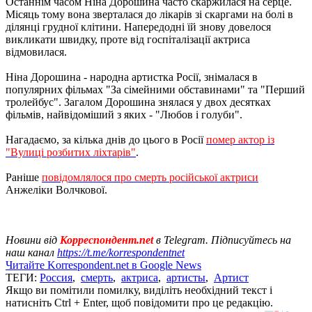
Останнім часом Ніна Дорошина часто скаржилася на серце.
Місяць тому вона зверталася до лікарів зі скаргами на болі в
ділянці грудної клітини. Напередодні їй знову довелося
викликати швидку, проте від госпіталізації актриса
відмовилася.
Ніна Дорошина - народна артистка Росії, знімалася в
популярних фільмах "За сімейними обставинами" та "Перший
тролейбус". Загалом Дорошина знялася у двох десятках
фільмів, найвідоміший з яких - "Любов і голуби".
Нагадаємо, за кілька днів до цього в Росії
помер актор із
"Вулицi розбитих ліхтарів"
.
Раніше
повідомлялося про смерть російської актриси
Анжеліки Волчкової.
Новини від
Корреспондент.net
в Telegram. Підписуйтесь на
наш канал
https://t.me/korrespondentnet
Читайте Korrespondent.net в Google News
ТЕГИ:
Россия
,
смерть
,
актриса
,
артисты
,
Артист
Якщо ви помітили помилку, виділіть необхідний текст і
натисніть Ctrl + Enter, щоб повідомити про це редакцію.