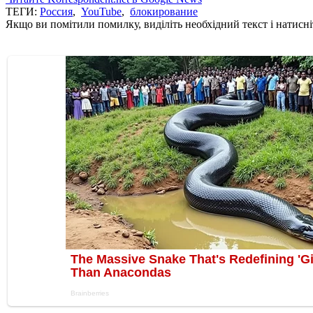
ТЕГИ:
Россия
,
YouTube
,
блокирование
Якщо ви помітили помилку, виділіть необхідний текст і натисніт