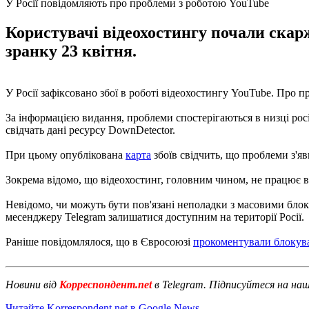
У Росії повідомляють про проблеми з роботою YouTube
Користувачі відеохостингу почали скарж
зранку 23 квітня.
У Росії зафіксовано збої в роботі відеохостингу YouTube. Про 
За інформацією видання, проблеми спостерігаються в низці росі
свідчать дані ресурсу DownDetector.
При цьому опублікована
карта
збоїв свідчить, що проблеми з'я
Зокрема відомо, що відеохостинг, головним чином, не працює в 
Невідомо, чи можуть бути пов'язані неполадки з масовими бло
месенджеру Telegram залишатися доступним на території Росії.
Раніше повідомлялося, що в Євросоюзі
прокоментували блокува
Новини від
Корреспондент.net
в Telegram. Підписуйтеся на на
Читайте Korrespondent.net в Google News