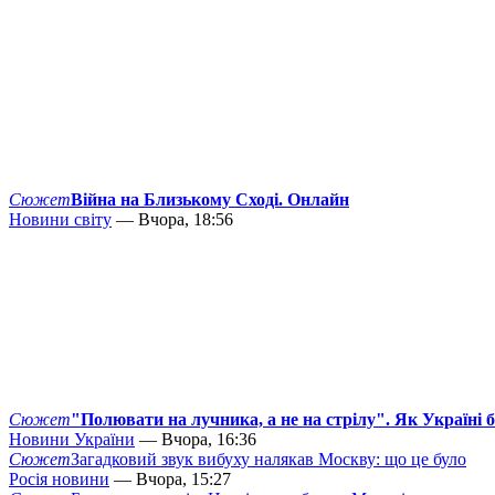
Сюжет
Війна на Близькому Сході. Онлайн
Новини світу
— Вчора, 18:56
Сюжет
"Полювати на лучника, а не на стрілу". Як Україні 
Новини України
— Вчора, 16:36
Сюжет
Загадковий звук вибуху налякав Москву: що це було
Росія новини
— Вчора, 15:27