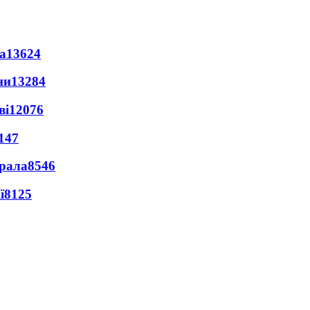
а
13624
ни
13284
ві
12076
147
ерала
8546
ї
8125