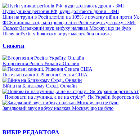
Путін уникає регіонів РФ, куди долітають дрони - ЗМІ
Ціни на труни в Росії злетіли на 105% з початку війни проти У
ФСБ вийшла з-під контролю, еліти Росії живуть у страху - ЗМІ
Сюжет
Загадковий звук вибуху налякав Москву: що це було
Після вибухів у Брянську вирує масштабна пожежа
Сюжети
Вторгнення Росії в Україну. Онлайн
Пекельні санкції. Рішення Сената США
Війна на Близькому Сході. Онлайн
"Полювати на лучника, а не на стрілу". Як Україні боротись з 
Загадковий звук вибуху налякав Москву: що це було
ВИБІР РЕДАКТОРА