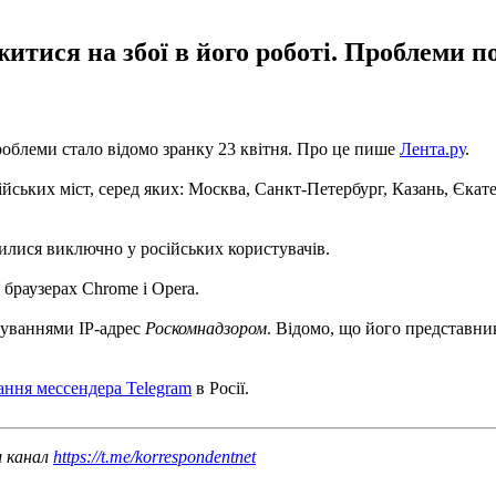
итися на збої в його роботі. Проблеми по
проблеми стало відомо зранку 23 квітня. Про це пише
Лента.ру
.
йських міст, серед яких: Москва, Санкт-Петербург, Казань, Єкате
вилися виключно у російських користувачів.
браузерах Chrome і Opera.
куваннями IP-адрес
Роскомнадзором
. Відомо, що його представн
ння мессендера Telegram
в Росії.
ш канал
https://t.me/korrespondentnet