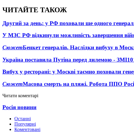
ЧИТАЙТЕ ТАКОЖ
Другий за день: у РФ поховали ще одного генерал
У МЗС РФ відкинули можливість завершення вій
Сюжет
Бенкет генералів. Наслідки вибуху в Моск
Україна поставила Путіна перед дилемою - ЗМІ
10
Вибух у ресторані: у Москві таємно поховали ген
Сюжет
Масова смерть на пляжі. Робота ППО Росі
Читати коментарі
Росія новини
Останні
Популярні
Коментовані