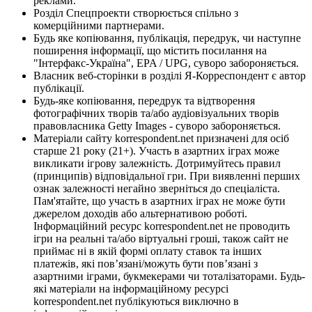
реклами.
Розділ Спецпроекти створюється спільно з
комерційними партнерами.
Будь яке копіювання, публікація, передрук, чи наступне
поширення інформації, що містить посилання на
"Інтерфакс-Україна", EPA / UPG, суворо забороняється.
Власник веб-сторінки в розділі Я-Корреспондент є автор
публікації.
Будь-яке копіювання, передрук та відтворення
фотографічних творів та/або аудіовізуальних творів
правовласника Getty Images - суворо забороняється.
Матеріали сайту korrespondent.net призначені для осіб
старше 21 року (21+). Участь в азартних іграх може
викликати ігрову залежність. Дотримуйтесь правил
(принципів) відповідальної гри. При виявленні перших
ознак залежності негайно зверніться до спеціаліста.
Пам'ятайте, що участь в азартних іграх не може бути
джерелом доходів або альтернативою роботі.
Інформаційний ресурс korrespondent.net не проводить
ігри на реальні та/або віртуальні гроші, також сайт не
приймає ні в якій формі оплату ставок та інших
платежів, які пов’язані/можуть бути пов’язані з
азартними іграми, букмекерами чи тоталізаторами. Будь-
які матеріали на інформаційному ресурсі
korrespondent.net публікуються виключно в