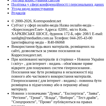
Договір користування сайтом
Політика у сфері конфіденційності і персональних даних
Угода щодо користування
Редакція
© 2000-2026, Korrespondent.net
Суб'єкт у сфері онлайн-медіа Назва онлайн-медіа –
«КореспонденТ.net» Адреса: 02091, місто Київ,
ХАРКІВСЬКЕ ШОСЕ, будинок 172-Б, офіс 208/1 E-mail:
sunlight@mediadim.com.ua
Телефон: 044-205-43-00
Ідентифікатор медіа – R40-06068
Використання будь-яких матеріалів, розміщених на
сайті, дозволяється за умови посилання на
Корреспондент.net.
При копіюванні матеріалів зі сторінки « Новини України
і світу» , для інтернет - видань - обов'язкове пряме
відкрите для пошукових систем гіперпосилання .
Посилання має бути розміщена в незалежності від
повного або часткового використання матеріалів.
Гіперпосилання ( для інтернет - видань) - повинна бути
розміщена в підзаголовку або в першому абзаці
матеріалу.
Новини з позначками "Думка", "Експертиза", "Заява",
"Регіони", "Гроші", "Влада", "Вибори", "Тест-драйв",
"Спецпроекти", "Промо" публікуються на правах