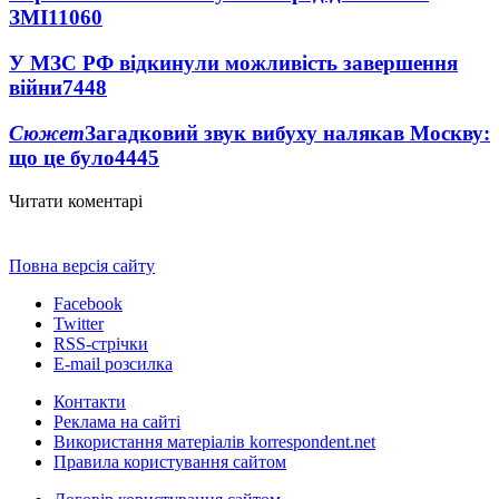
ЗМІ
11060
У МЗС РФ відкинули можливість завершення
війни
7448
Сюжет
Загадковий звук вибуху налякав Москву:
що це було
4445
Читати коментарі
Повна версія сайту
Facebook
Twitter
RSS-стрічки
E-mail розсилка
Контакти
Реклама на сайті
Використання матеріалів korrespondent.net
Правила користування сайтом