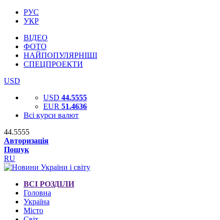
РУС
УКР
ВІДЕО
ФОТО
НАЙПОПУЛЯРНІШІ
СПЕЦПРОЕКТИ
USD
USD
44.5555
EUR
51.4636
Всі курси валют
44.5555
Авторизація
Пошук
RU
ВСІ РОЗДІЛИ
Головна
Україна
Місто
Світ