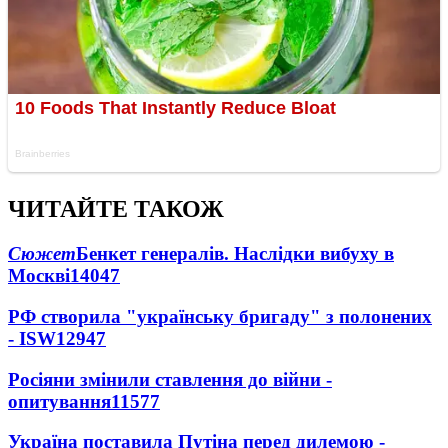
ЧИТАЙТЕ ТАКОЖ
Сюжет
Бенкет генералів. Наслідки вибуху в
Москві
14047
РФ створила "українську бригаду" з полонених
- ISW
12947
Росіяни змінили ставлення до війни -
опитування
11577
Україна поставила Путіна перед дилемою -