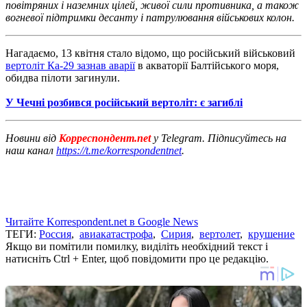
повітряних і наземних цілей, живої сили противника, а також
вогневої підтримки десанту і патрулювання військових колон.
Нагадаємо, 13 квітня стало відомо, що російський військовий
вертоліт Ка-29 зазнав аварії
в акваторії Балтійського моря,
обидва пілоти загинули.
У Чечні розбився російський вертоліт: є загиблі
Новини від
Корреспондент.net
у Telegram. Підписуйтесь на
наш канал
https://t.me/korrespondentnet
.
Читайте Korrespondent.net в Google News
ТЕГИ:
Россия
,
авиакатастрофа
,
Сирия
,
вертолет
,
крушение
Якщо ви помітили помилку, виділіть необхідний текст і
натисніть Ctrl + Enter, щоб повідомити про це редакцію.