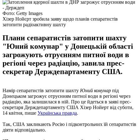
Фото: Getty Images
Хізер Нойєрт зробила заяву щодо планів сепаратистів
затопити радіоактивну шахту
Плани сепаратистів затопити шахту
"Юний комунар" у Донецькій області
загрожують отруєнням питної води в
регіоні через радіацію, завила прес-
секретар Держдепартаменту США.
Намір сепаратистів затопити шахту
Юний комунар
під
Донецьком загрожує отруєнням питної води в регіоні через
радіацію, яка залишилася в ній. Про це йдеться в заяві прес-
секретаря Держдепартаменту США Хізер Нойерт від суботи,
14 квітня, пише
Українська правда
.
Так, США закликають Росію і підконтрольних їй сепаратистів
діяти відповідально.