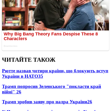
ЧИТАЙТЕ ТАКОЖ
Рютте назвав чотири країни, що блокують вступ
України в НАТО
35
Трамп попросив Зеленського "покласти край
війні"
26
Трамп зробив заяву про надра України
26