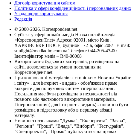
Договір користування сайтом
Політика у сфері конфіденційності і персональних даних
Угода щодо користування
Редакція
© 2000-2026, Korrespondent.net
Суб'єкт у сфері онлайн-медіа Назва онлайн-медіа –
«КореспонденТ.net» Адреса: 02091, місто Київ,
ХАРКІВСЬКЕ ШОСЕ, будинок 172-Б, офіс 208/1 E-mail:
sunlight@mediadim.com.ua
Телефон: 044-205-43-00
Ідентифікатор медіа – R40-06068
Використання будь-яких матеріалів, розміщених на
сайті, дозволяється за умови посилання на
Корреспондент.net.
При копіюванні матеріалів зі сторінки « Новини України
і світу» , для інтернет - видань - обов'язкове пряме
відкрите для пошукових систем гіперпосилання .
Посилання має бути розміщена в незалежності від
повного або часткового використання матеріалів.
Гіперпосилання ( для інтернет - видань) - повинна бути
розміщена в підзаголовку або в першому абзаці
матеріалу.
Новини з позначками "Думка", "Експертиза", "Заява",
"Регіони", "Гроші", "Влада", "Вибори", "Тест-драйв",
"Спецпроекти", "Промо" публікуються на правах