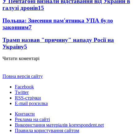
У Пентагоні визнали відставання від України в
галузі дронів
15
Польща: Знесення пам'ятника УПА було
законним
7
Трамп назвав "причину" нападу Росії на
Україну
5
Читати коментарі
Повна версія сайту
Facebook
Twitter
RSS-стрічки
E-mail розсилка
Контакти
Реклама на сайті
Використання матеріалів korrespondent.net
Правила користування сайтом