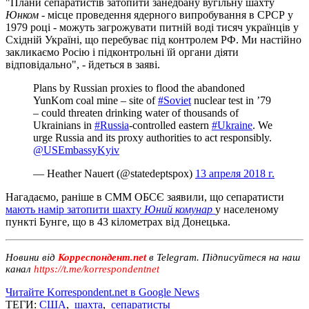
"Плани сепаратистів затопити занедбану вугільну шахту
Юнком
- місце проведення ядерного випробування в СРСР у
1979 році - можуть загрожувати питній воді тисяч українців у
Східній Україні, що перебуває під контролем РФ. Ми настійно
закликаємо Росію і підконтрольні їй органи діяти
відповідально", - йдеться в заяві.
Plans by Russian proxies to flood the abandoned
YunKom coal mine – site of
#Soviet
nuclear test in ’79
– could threaten drinking water of thousands of
Ukrainians in
#Russia
-controlled eastern
#Ukraine
. We
urge Russia and its proxy authorities to act responsibly.
@USEmbassyKyiv
— Heather Nauert (@statedeptspox)
13 апреля 2018 г.
Нагадаємо, раніше в СММ ОБСЄ заявили, що сепаратисти
мають намір затопити шахту
Юний комунар
у населеному
пункті Бунге, що в 43 кілометрах від Донецька.
Новини від
Корреспондент.net
в Telegram. Підписуйтеся на наш
канал
https://t.me/korrespondentnet
Читайте Korrespondent.net в Google News
ТЕГИ:
США
,
шахта
,
сепаратисты