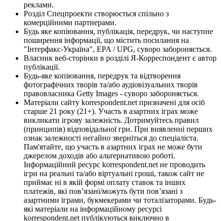
реклами.
Розділ Спецпроекти створюється спільно з
комерційними партнерами.
Будь яке копіювання, публікація, передрук, чи наступне
поширення інформації, що містить посилання на
"Інтерфакс-Україна", EPA / UPG, суворо забороняється.
Власник веб-сторінки в розділі Я-Корреспондент є автор
публікації.
Будь-яке копіювання, передрук та відтворення
фотографічних творів та/або аудіовізуальних творів
правовласника Getty Images - суворо забороняється.
Матеріали сайту korrespondent.net призначені для осіб
старше 21 року (21+). Участь в азартних іграх може
викликати ігрову залежність. Дотримуйтесь правил
(принципів) відповідальної гри. При виявленні перших
ознак залежності негайно зверніться до спеціаліста.
Пам'ятайте, що участь в азартних іграх не може бути
джерелом доходів або альтернативою роботі.
Інформаційний ресурс korrespondent.net не проводить
ігри на реальні та/або віртуальні гроші, також сайт не
приймає ні в якій формі оплату ставок та інших
платежів, які пов’язані/можуть бути пов’язані з
азартними іграми, букмекерами чи тоталізаторами. Будь-
які матеріали на інформаційному ресурсі
korrespondent.net публікуються виключно в