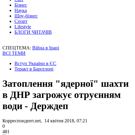
Бізнес
Наука
Шоу-бізнес
Спорт
Lifestyle
БЛОГИ ЧИТАЧІВ
СПЕЦТЕМА:
Війна в Ірані
ВСІ ТЕМИ
Вступ України в ЄС
Теракт в Барселоні
Затоплення "ядерної" шахти
в ДНР загрожує отруєнням
води - Держдеп
Корреспондент.net, 14 квітня 2018, 07:21
0
481