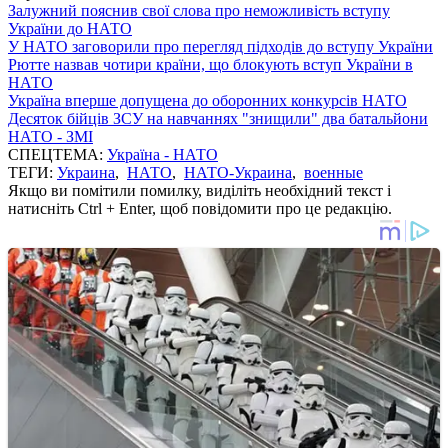
Залужний пояснив свої слова про неможливість вступу
України до НАТО
У НАТО заговорили про перегляд підходів до вступу України
Рютте назвав чотири країни, що блокують вступ України в
НАТО
Україна вперше допущена до оборонних конкурсів НАТО
Десяток бійців ЗСУ на навчаннях "знищили" два батальйони
НАТО - ЗМІ
СПЕЦТЕМА:
Україна - НАТО
ТЕГИ:
Украина
,
НАТО
,
НАТО-Украина
,
военные
Якщо ви помітили помилку, виділіть необхідний текст і
натисніть Ctrl + Enter, щоб повідомити про це редакцію.