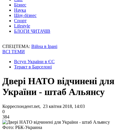
Бізнес
Наука
Шоу-бізнес
Спорт
Lifestyle
БЛОГИ ЧИТАЧІВ
СПЕЦТЕМА:
Війна в Ірані
ВСІ ТЕМИ
Вступ України в ЄС
Теракт в Барселоні
Двері НАТО відчинені для
України - штаб Альянсу
Корреспондент.net, 23 квітня 2018, 14:03
0
384
Фото: РБК-Украина