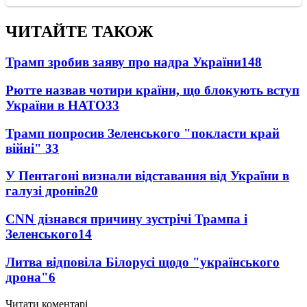
ЧИТАЙТЕ ТАКОЖ
Трамп зробив заяву про надра України
148
Рютте назвав чотири країни, що блокують вступ
України в НАТО
33
Трамп попросив Зеленського "покласти край
війні"
33
У Пентагоні визнали відставання від України в
галузі дронів
20
CNN дізнався причину зустрічі Трампа і
Зеленського
14
Литва відповіла Білорусі щодо "українського
дрона"
6
Читати коментарі