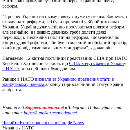
Він також відзначив суттєвий прогрес України на шляху
реформ.
"Прогрес України на цьому шляху є дуже суттєвим. Зокрема, з
огляду на ті реформи, які були проведені у Збройних силах
України. Україна дуже успішно просувається шляхом реформ,
але звичайно, на деяких ділянках треба долати деякі
перешкоди. Необхідна і політична реформа, і доведення до
кінця судової реформи, аби був створений необхідний простір,
який відповідатиме загальним стандартам", - додав він.
Нагадаємо, 12 квітня постійний представник США при НАТО
Кей Бейлі Хатчінсон заявила, що
США хочуть бачити Україну
в НАТО
, хоча цей шлях буде довгим.
Раніше в НАТО
визнали за Україною прагнення стати в
майбутньому членом
альянсу і привласнили їй статус країни-
аспіранта.
Новини від
Корреспондент.net
в Telegram. Підписуйтеся на
наш канал
https://t.me/korrespondentnet
Читайте Korrespondent.net в Google News
Україна - НАТО