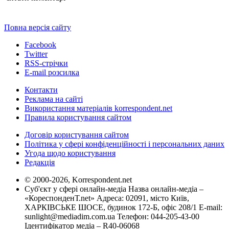
Повна версія сайту
Facebook
Twitter
RSS-стрічки
E-mail розсилка
Контакти
Реклама на сайті
Використання матеріалів korrespondent.net
Правила користування сайтом
Договір користування сайтом
Політика у сфері конфіденційності і персональних даних
Угода щодо користування
Редакція
© 2000-2026, Korrespondent.net
Суб'єкт у сфері онлайн-медіа Назва онлайн-медіа –
«КореспонденТ.net» Адреса: 02091, місто Київ,
ХАРКІВСЬКЕ ШОСЕ, будинок 172-Б, офіс 208/1 E-mail:
sunlight@mediadim.com.ua
Телефон: 044-205-43-00
Ідентифікатор медіа – R40-06068