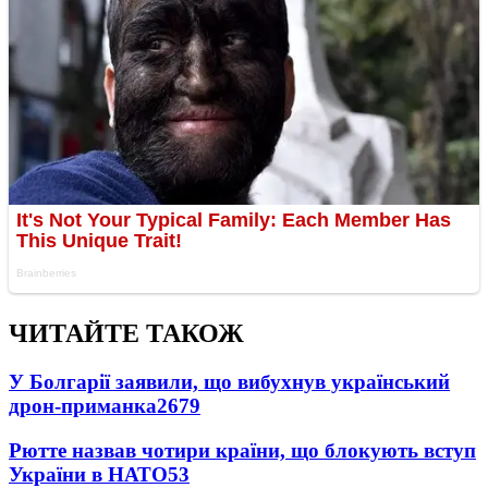
ЧИТАЙТЕ ТАКОЖ
У Болгарії заявили, що вибухнув український
дрон-приманка
2679
Рютте назвав чотири країни, що блокують вступ
України в НАТО
53