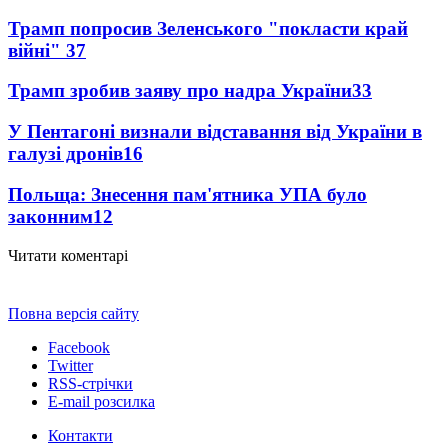
Трамп попросив Зеленського "покласти край
війні"
37
Трамп зробив заяву про надра України
33
У Пентагоні визнали відставання від України в
галузі дронів
16
Польща: Знесення пам'ятника УПА було
законним
12
Читати коментарі
Повна версія сайту
Facebook
Twitter
RSS-стрічки
E-mail розсилка
Контакти