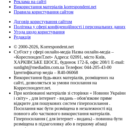
Реклама на сайті
Використання матеріалів korrespondent.net
Правила користування сайтом
Договір користування сайтом
Політика у сфері конфіденційності і персональних даних
Угода щодо користування
Редакція
© 2000-2026, Korrespondent.net
Суб'єкт у сфері онлайн-медіа Назва онлайн-медіа –
«КореспонденТ.net» Адреса: 02091, місто Київ,
ХАРКІВСЬКЕ ШОСЕ, будинок 172-Б, офіс 208/1 E-mail:
sunlight@mediadim.com.ua
Телефон: 044-205-43-00
Ідентифікатор медіа – R40-06068
Використання будь-яких матеріалів, розміщених на
сайті, дозволяється за умови посилання на
Корреспондент.net.
При копіюванні матеріалів зі сторінки « Новини України
і світу» , для інтернет - видань - обов'язкове пряме
відкрите для пошукових систем гіперпосилання .
Посилання має бути розміщена в незалежності від
повного або часткового використання матеріалів.
Гіперпосилання ( для інтернет - видань) - повинна бути
розміщена в підзаголовку або в першому абзаці