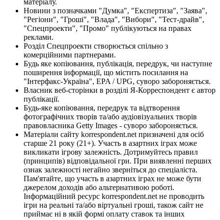
матеріалу.
Новини з позначками "Думка", "Експертиза", "Заява",
"Регіони", "Гроші", "Влада", "Вибори", "Тест-драйв",
"Спецпроекти", "Промо" публікуються на правах
реклами.
Розділ Спецпроекти створюється спільно з
комерційними партнерами.
Будь яке копіювання, публікація, передрук, чи наступне
поширення інформації, що містить посилання на
"Інтерфакс-Україна", EPA / UPG, суворо забороняється.
Власник веб-сторінки в розділі Я-Корреспондент є автор
публікації.
Будь-яке копіювання, передрук та відтворення
фотографічних творів та/або аудіовізуальних творів
правовласника Getty Images - суворо забороняється.
Матеріали сайту korrespondent.net призначені для осіб
старше 21 року (21+). Участь в азартних іграх може
викликати ігрову залежність. Дотримуйтесь правил
(принципів) відповідальної гри. При виявленні перших
ознак залежності негайно зверніться до спеціаліста.
Пам'ятайте, що участь в азартних іграх не може бути
джерелом доходів або альтернативою роботі.
Інформаційний ресурс korrespondent.net не проводить
ігри на реальні та/або віртуальні гроші, також сайт не
приймає ні в якій формі оплату ставок та інших