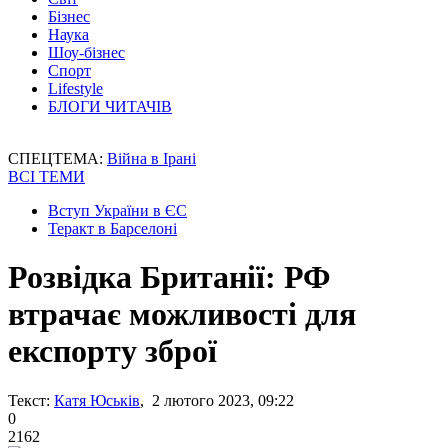
Бізнес
Наука
Шоу-бізнес
Спорт
Lifestyle
БЛОГИ ЧИТАЧІВ
СПЕЦТЕМА:
Війна в Ірані
ВСІ ТЕМИ
Вступ України в ЄС
Теракт в Барселоні
Розвідка Британії: РФ
втрачає можливості для
експорту зброї
Текст:
Катя Юськів
, 2 лютого 2023, 09:22
0
2162