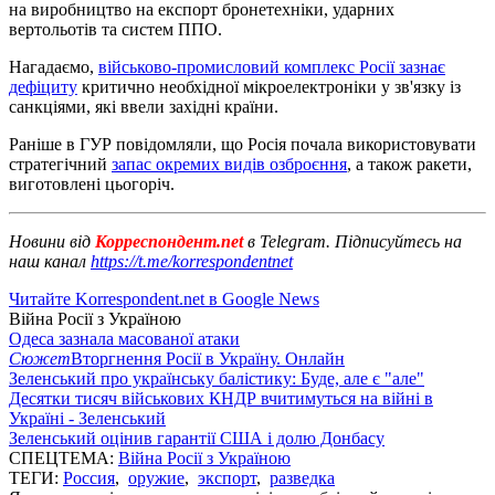
на виробництво на експорт бронетехніки, ударних
вертольотів та систем ППО.
Нагадаємо,
військово-промисловий комплекс Росії зазнає
дефіциту
критично необхідної мікроелектроніки у зв'язку із
санкціями, які ввели західні країни.
Раніше в ГУР повідомляли, що Росія почала використовувати
стратегічний
запас окремих видів озброєння
, а також ракети,
виготовлені цьогоріч.
Новини від
Корреспондент.net
в Telegram. Підписуйтесь на
наш канал
https://t.me/korrespondentnet
Читайте Korrespondent.net в Google News
Війна Росії з Україною
Одеса зазнала масованої атаки
Сюжет
Вторгнення Росії в Україну. Онлайн
Зеленський про українську балістику: Буде, але є "але"
Десятки тисяч військових КНДР вчитимуться на війні в
Україні - Зеленський
Зеленський оцінив гарантії США і долю Донбасу
СПЕЦТЕМА:
Війна Росії з Україною
ТЕГИ:
Россия
,
оружие
,
экспорт
,
разведка