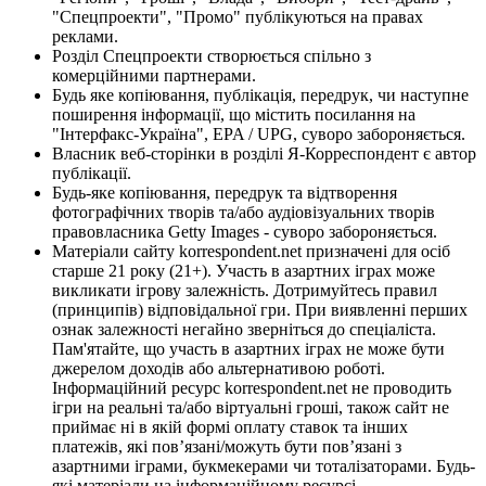
"Спецпроекти", "Промо" публікуються на правах
реклами.
Розділ Спецпроекти створюється спільно з
комерційними партнерами.
Будь яке копіювання, публікація, передрук, чи наступне
поширення інформації, що містить посилання на
"Інтерфакс-Україна", EPA / UPG, суворо забороняється.
Власник веб-сторінки в розділі Я-Корреспондент є автор
публікації.
Будь-яке копіювання, передрук та відтворення
фотографічних творів та/або аудіовізуальних творів
правовласника Getty Images - суворо забороняється.
Матеріали сайту korrespondent.net призначені для осіб
старше 21 року (21+). Участь в азартних іграх може
викликати ігрову залежність. Дотримуйтесь правил
(принципів) відповідальної гри. При виявленні перших
ознак залежності негайно зверніться до спеціаліста.
Пам'ятайте, що участь в азартних іграх не може бути
джерелом доходів або альтернативою роботі.
Інформаційний ресурс korrespondent.net не проводить
ігри на реальні та/або віртуальні гроші, також сайт не
приймає ні в якій формі оплату ставок та інших
платежів, які пов’язані/можуть бути пов’язані з
азартними іграми, букмекерами чи тоталізаторами. Будь-
які матеріали на інформаційному ресурсі