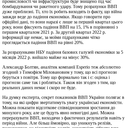
промисловості чи інфраструктури буде знищено під час
бомбардування чи ракетного удару. Тому розрахунки ВВП
дуже приблизні. Ті, хто їх робить виходять із факту, що війна
завжди веде до падіння економіки. Якщо говорити про
офіційні дані, то вони наразі є лише за перший квартал цього
року, вони фіксують падіння ВВП на 15, 1% в порівнянні з
першим кварталом 2021 р. За другий квартал 2022 р.
інформації ще немає, за моїми підрахунками чітко
проглядається падіння ВВП на рівні 20%.
За розрахунками НБУ падіння базових галузей економіки за 5
місяців 2022 р. вийшло майже на мінус 30%.
Александр Болтян, аналітик компанії Esperio теж абсолютно
згодний з Тимофієм Міловановим у тому, що всі прогнози
беруться з повітря. Тому що формально так і є: оцінка і
прогнози саме так і робляться. Також він згоден з тим, що
реальних даних немає і скоро не буде.
На думку експерта, секрет показників ВВП України полягає в
тому, на які цифри звертатимуть увагу українські економісти.
Можна показати відсоткове співвідношення зростання до
минулого року, але це будуть явно невигідні дані. Можна
перерахувати ВВП, виходячи з фактичних результатів навіть у
період війни. Але більш ймовірно, що уникнуть релізів,