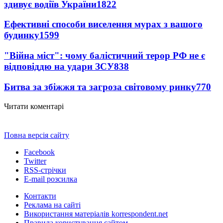
здивує водіїв України
1822
Ефективні способи виселення мурах з вашого
будинку
1599
"Війна міст": чому балістичний терор РФ не є
відповіддю на удари ЗСУ
838
Битва за збіжжя та загроза світовому ринку
770
Читати коментарі
Повна версія сайту
Facebook
Twitter
RSS-стрічки
E-mail розсилка
Контакти
Реклама на сайті
Використання матеріалів korrespondent.net
Правила користування сайтом