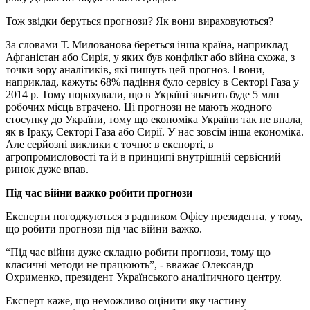
Тож звідки беруться прогнози? Як вони вираховуються?
За словами Т. Милованова береться інша країна, наприклад
Афганістан або Сирія, у яких був конфлікт або війна схожа, з
точки зору аналітиків, які пишуть цей прогноз. І вони,
наприклад, кажуть: 68% падіння було сервісу в Секторі Газа у
2014 р. Тому порахували, що в Україні значить буде 5 млн
робочих місць втрачено. Ці прогнози не мають жодного
стосунку до України, тому що економіка України так не впала,
як в Іраку, Секторі Газа або Сирії. У нас зовсім інша економіка.
Але серйозні виклики є точно: в експорті, в
агропромисловості та й в принципі внутрішній сервісний
ринок дуже впав.
Під час війни важ
к
о робити прогнози
Експерти погоджуються з радником Офісу президента, у тому,
що робити прогнози під час війни важко.
“Під час війни дуже складно робити прогнози, тому що
класичні методи не працюють”, - вважає Олександр
Охрименко, президент Українського аналітичного центру.
Експерт каже, що неможливо оцінити яку частину