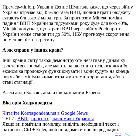
Прем'єр-міністр України Денис Шмигаль каже, що через війну
Україна втрачає від 35% до 50% ВВП, щодня втрати бюджету
сягають близько 2 млрд. грн. За прогнозом Мінекономіки
падіння ВВП України за підсумками року буде близько 40%,
Мінфін допускає, що втрата ВВП через війну Росії проти
України може становити до 50%, НБУ прогнозує скорочення
не менше ніж на третину.
А як справи у інших країн?
Інші країни світу також демонструють негативну динаміку
зростання економік, але мають на що спиратися, оскільки їх
економіка продовжує функціонувати і вони будуть на кінець
року або з мінімальними втратами темпів зростання, або в
стані стагнації.
Александр Болтян, аналитик компании Esperio
Вікторія Хаджирадєва
Читайте Korrespondent.net в Google News
ТЕГИ:
ВВП
,
прогноз
,
экономика Украины
Якщо ви помітили помилку, виділіть необхідний текст і
натисніть Ctrl + Enter, щоб повідомити про це редакцію.