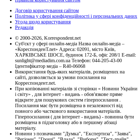
Договір користування сайтом
Політика у сфері конфіденційності і персональних даних
Угода щодо користування
Редакція
© 2000-2026, Korrespondent.net
Суб'єкт у сфері онлайн-медіа Назва онлайн-медіа –
«КореспонденТ.net» Адреса: 02091, місто Київ,
ХАРКІВСЬКЕ ШОСЕ, будинок 172-Б, офіс 208/1 E-mail:
sunlight@mediadim.com.ua
Телефон: 044-205-43-00
Ідентифікатор медіа – R40-06068
Використання будь-яких матеріалів, розміщених на
сайті, дозволяється за умови посилання на
Корреспондент.net.
При копіюванні матеріалів зі сторінки « Новини України
і світу» , для інтернет - видань - обов'язкове пряме
відкрите для пошукових систем гіперпосилання .
Посилання має бути розміщена в незалежності від
повного або часткового використання матеріалів.
Гіперпосилання ( для інтернет - видань) - повинна бути
розміщена в підзаголовку або в першому абзаці
матеріалу.
Новини з позначками "Думка", "Експертиза", "Заява",
"Регіони", "Гроші", "Влада", "Вибори", "Тест-драйв",