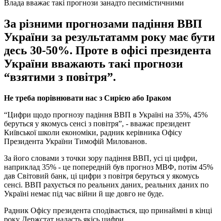
Влада вважає такі прогнози занадто песимістичними
За різними прогнозами падіння ВВП
України за результатамм року має бути
десь 30-50%. Проте в офісі президента
України вважають такі прогнози
“взятими з повітря”.
Не треба порівнювати нас з Сирією або Іраком
“Цифри щодо прогнозу падіння ВВП в Україні на 35%, 45%
беруться у якомусь сенсі з повітря”, - вважає президент
Київської школи економіки, радник керівника Офісу
Президента України Тимофій Милованов.
За його словами з точки зору падіння ВВП, усі ці цифри,
наприклад 35% - це попередній був прогноз МВФ, потім 45%
дав Світовий банк, ці цифри з повітря беруться у якомусь
сенсі. ВВП рахується по реальних даних, реальних даних по
Україні немає під час війни й ще довго не буде.
Радник Офісу президента сподівається, що принаймні в кінці
року Держстат надасть якісь цифри.