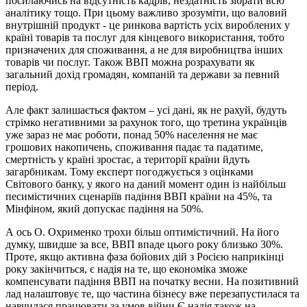
посилаючись на відсутність кадрів, нездатність зібрати всю
аналітику тощо. При цьому важливо зрозуміти, що валовий
внутрішній продукт - це ринкова вартість усіх вироблених у
країні товарів та послуг для кінцевого використання, тобто
призначених для споживання, а не для виробництва інших
товарів чи послуг. Також ВВП можна розрахувати як
загальний дохід громадян, компаній та держави за певний
період.
Але факт залишається фактом – усі дані, як не рахуй, будуть
стрімко негативними за рахунок того, що третина українців
уже зараз не має роботи, понад 50% населення не має
грошових накопичень, споживання падає та падатиме,
смертність у країні зростає, а території країни йдуть
загарбникам. Тому експерт погоджується з оцінками
Світового банку, у якого на даний момент один із найбільш
песимістичних сценаріїв падіння ВВП країни на 45%, та
Мінфіном, який допускає падіння на 50%.
А ось О. Охрименко трохи більш оптимістичний. На його
думку, швидше за все, ВВП впаде цього року близько 30%.
Проте, якщо активна фаза бойових дій з Росією наприкінці
року закінчиться, є надія на те, що економіка зможе
компенсувати падіння ВВП на початку весни. На позитивний
лад налаштовує те, що частина бізнесу вже перезапустилася та
навчилася працювати за умов війни.Є надія також на