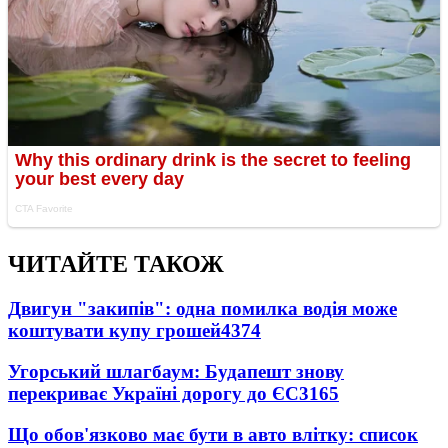
ЧИТАЙТЕ ТАКОЖ
Двигун "закипів": одна помилка водія може
коштувати купу грошей
4374
Угорський шлагбаум: Будапешт знову
перекриває Україні дорогу до ЄС
3165
Що обов'язково має бути в авто влітку: список