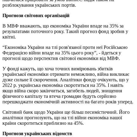
розблокування українських портів.
Прогнози світових організацій
В МВФ вважають, що економіка України впаде на 35% за
результатами поточного року. Такий прогноз фонд зробив у
квітні.
“Економіка України на тлі розв'язаної проти неї Російською
Федерацією війни впаде на 35% цього року”, - йдеться у
прогнозі щодо перспектив світової економіки від МВФ.
У фонді кажуть, що хоча точних вимірювань збитків
української економіки отримати неможливо, війна викликає
дуже сильне її скорочення. Аналітики фонду очікують, що у
2022 р. українська економіка скоротиться на 35%. І навіть
якщо війна скоро закінчиться, загибель людей, знищення
фізичного капіталу та втеча громадян будуть серйозно
перешкоджати економічній активності на багато років уперед.
Світовий банк щодо України ще більш песимістичний. Його
аналітики прогнозують, що на тлі війни економіка нашої
країни скоротиться приблизно на 45%.
Прогнози українських відомств