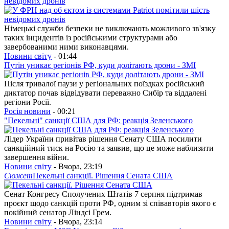
невідомих дронів
Німецькі служби безпеки не виключають можливого зв'язку
таких інцидентів із російськими структурами або
завербованими ними виконавцями.
Новини світу
- 01:44
Путін уникає регіонів РФ, куди долітають дрони - ЗМІ
Після тривалої паузи у регіональних поїздках російський
диктатор почав відвідувати переважно Сибір та віддалені
регіони Росії.
Росія новини
- 00:21
"Пекельні" санкції США для РФ: реакція Зеленського
Лідер України привітав рішення Сенату США посилити
санкційний тиск на Росію та заявив, що це може наблизити
завершення війни.
Новини світу
- Вчора, 23:19
Сюжет
Пекельні санкції. Рішення Сената США
Сенат Конгресу Сполучених Штатів 7 серпня підтримав
проєкт щодо санкцій проти РФ, одним зі співавторів якого є
покійний сенатор Ліндсі Грем.
Новини світу
- Вчора, 23:14