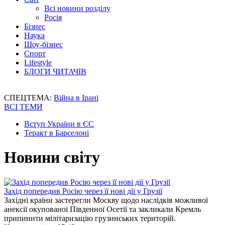
Всі новини розділу
Росія
Бізнес
Наука
Шоу-бізнес
Спорт
Lifestyle
БЛОГИ ЧИТАЧІВ
СПЕЦТЕМА:
Війна в Ірані
ВСІ ТЕМИ
Вступ України в ЄС
Теракт в Барселоні
Новини світу
Захід попередив Росію через її нові дії у Грузії
Західні країни застерегли Москву щодо наслідків можливої
анексії окупованої Південної Осетії та закликали Кремль
припинити мілітаризацію грузинських територій.