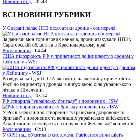
Новини світу
- 05:43
ВСІ НОВИНИ РУБРИКИ
У Сизрані палає НПЗ після атаки дронів - соцмережі
За даними моніторингових каналів, дрони атакували НПЗ у
Саратовській області та в Краснодарському краї.
Росія новини
- 04:44
США підозрюють РФ у причетності до інциденту з дроном у
Лейпцигу - WSJ
Розвідувальні дані США вказують на можливу причетність
Росії до інциденту з дроном із вибухівкою біля українського
літака в Німеччині.
Новини світу
- 03:14
РФ створила "українську бригаду" з полонених - ISW
У Росії заявили про створення "української добровольчої
бригади" з полонених та колишніх українських військових.
Аналітики наголошують на порушенні Женевської конвенції.
Росія новини
- 02:13
У ФРН над об'єктом із системами Patriot помітили шість