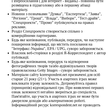
Гіперпосилання ( для інтернет - видань) - повинна бути
розміщена в підзаголовку або в першому абзаці
матеріалу.
Новини з позначками "Думка", "Експертиза", "Заява",
"Регіони", "Гроші", "Влада", "Вибори", "Тест-драйв",
"Спецпроекти", "Промо" публікуються на правах
реклами.
Розділ Спецпроекти створюється спільно з
комерційними партнерами.
Будь яке копіювання, публікація, передрук, чи наступне
поширення інформації, що містить посилання на
"Інтерфакс-Україна", EPA / UPG, суворо забороняється.
Власник веб-сторінки в розділі Я-Корреспондент є автор
публікації.
Будь-яке копіювання, передрук та відтворення
фотографічних творів та/або аудіовізуальних творів
правовласника Getty Images - суворо забороняється.
Матеріали сайту korrespondent.net призначені для осіб
старше 21 року (21+). Участь в азартних іграх може
викликати ігрову залежність. Дотримуйтесь правил
(принципів) відповідальної гри. При виявленні перших
ознак залежності негайно зверніться до спеціаліста.
Пам'ятайте, що участь в азартних іграх не може бути
джерелом доходів або альтернативою роботі.
Інформаційний ресурс korrespondent.net не проводить