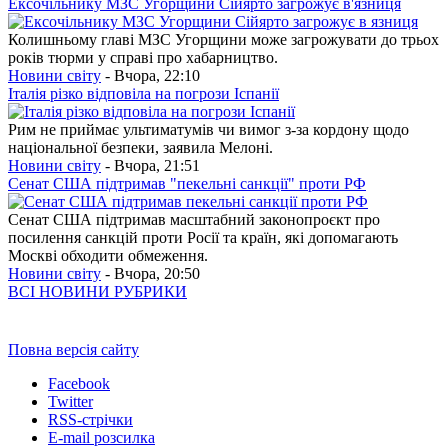
Ексочільнику МЗС Угорщини Сійярто загрожує в'язниця
Колишньому главі МЗС Угорщини може загрожувати до трьох
років тюрми у справі про хабарництво.
Новини світу
- Вчора, 22:10
Італія різко відповіла на погрози Іспанії
Рим не приймає ультиматумів чи вимог з-за кордону щодо
національної безпеки, заявила Мелоні.
Новини світу
- Вчора, 21:51
Сенат США підтримав "пекельні санкції" проти РФ
Сенат США підтримав масштабний законопроєкт про
посилення санкцій проти Росії та країн, які допомагають
Москві обходити обмеження.
Новини світу
- Вчора, 20:50
ВСІ НОВИНИ РУБРИКИ
Повна версія сайту
Facebook
Twitter
RSS-стрічки
E-mail розсилка