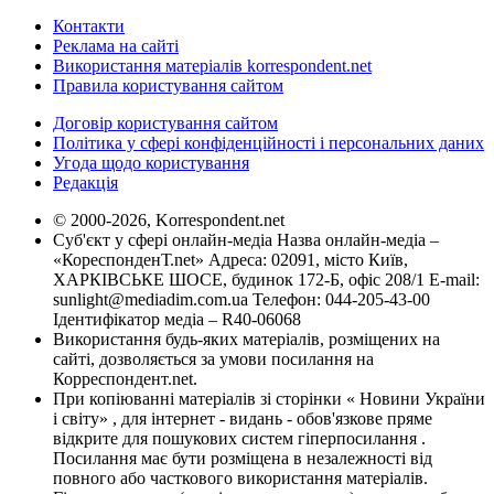
Контакти
Реклама на сайті
Використання матеріалів korrespondent.net
Правила користування сайтом
Договір користування сайтом
Політика у сфері конфіденційності і персональних даних
Угода щодо користування
Редакція
© 2000-2026, Korrespondent.net
Суб'єкт у сфері онлайн-медіа Назва онлайн-медіа –
«КореспонденТ.net» Адреса: 02091, місто Київ,
ХАРКІВСЬКЕ ШОСЕ, будинок 172-Б, офіс 208/1 E-mail:
sunlight@mediadim.com.ua
Телефон: 044-205-43-00
Ідентифікатор медіа – R40-06068
Використання будь-яких матеріалів, розміщених на
сайті, дозволяється за умови посилання на
Корреспондент.net.
При копіюванні матеріалів зі сторінки « Новини України
і світу» , для інтернет - видань - обов'язкове пряме
відкрите для пошукових систем гіперпосилання .
Посилання має бути розміщена в незалежності від
повного або часткового використання матеріалів.