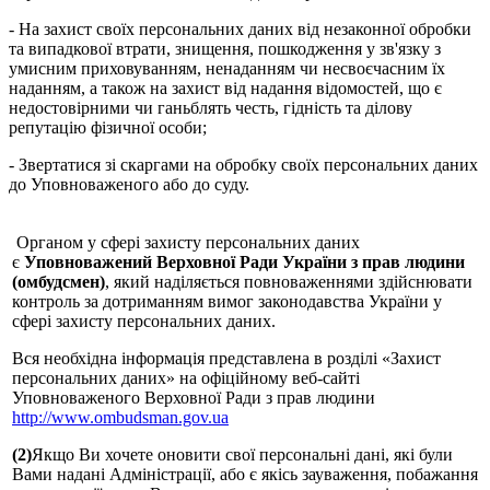
- На захист своїх персональних даних від незаконної обробки
та випадкової втрати, знищення, пошкодження у зв'язку з
умисним приховуванням, ненаданням чи несвоєчасним їх
наданням, а також на захист від надання відомостей, що є
недостовірними чи ганьблять честь, гідність та ділову
репутацію фізичної особи;
- Звертатися зі скаргами на обробку своїх персональних даних
до Уповноваженого або до суду.
Органом у сфері захисту персональних даних
є
Уповноважений Верховної Ради України з прав людини
(омбудсмен)
, який наділяється повноваженнями здійснювати
контроль за дотриманням вимог законодавства України у
сфері захисту персональних даних.
Вся необхідна інформація представлена в розділі «Захист
персональних даних» на офіційному веб-сайті
Уповноваженого Верховної Ради з прав людини
http://www.ombudsman.gov.ua
(2)
Якщо Ви хочете оновити свої персональні дані, які були
Вами надані Адміністрації, або є якісь зауваження, побажання