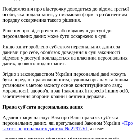
Повідомлення про відстрочку доводиться до відома третьої
особи, яка подала запит, у письмовій формі з роз'ясненням
порядку оскарження такого рішення.
Рішення про відстрочення або відмову в доступі до
персональних даних може бути оскаржено в суді.
Якщо запит зроблено суб'єктом персональних даних за
даними про себе, обов'язок доведення в суді законності
відмови у доступі покладається на власника персональних
даних, до якого подано запит.
Згідно з законодавством України персональні дані можуть
бути передані правоохоронним, судовим органам та іншим
установам з метою захисту основ конституційного ладу,
моральності, здоров'я, прав і законних інтересів інших осіб,
забезпечення оборони країни і безпеки держави.
Права суб'єкта персональних даних
Адміністрація нагадує Вам про Ваші права як суб'єкта
персональних даних, які врегульовані Законом України
«Про
захист персональних даних» № 2297-VI
, а саме: