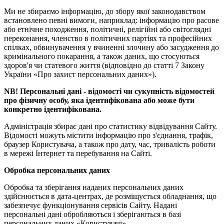
Ми не збираємо інформацію, до збору якої законодавством
встановлено певні вимоги, наприклад: інформацію про расове
або етнічне походження, політичні, релігійні або світоглядні
переконання, членство в політичних партіях та професійних
спілках, обвинувачення у вчиненні злочину або засудження до
кримінального покарання, а також даних, що стосуються
здоров'я чи статевого життя (відповідно до статті 7 Закону
України «Про захист персональних даних»).
NB! Персональні дані - відомості чи сукупність відомостей
про фізичну особу, яка ідентифікована або може бути
конкретно ідентифікована.
Адміністрація збирає дані про статистику відвідування Сайту.
Відомості можуть містити інформацію про з'єднання, трафік,
браузер Користувача, а також про дату, час, тривалість роботи
в мережі Інтернет та перебування на Сайті.
Обробка персональних даних
Обробка та зберігання наданих персональних даних
здійснюється в дата-центрах, де розміщується обладнання, що
забезпечує функціонування сервісів Сайту. Надані
персональні дані обробляються і зберігаються в базі
персональних даних «Користувачі»