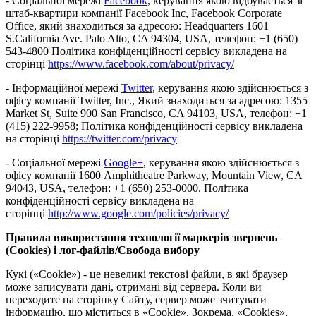
- Соціальної мережі
Facebook
, керування якою відбувається зі
штаб-квартири компанії Facebook Inc, Facebook Corporate
Office, який знаходиться за адресою: Headquarters 1601
S.California Ave. Palo Alto, CA 94304, USA, телефон: +1 (650)
543-4800 Політика конфіденційності сервісу викладена на
сторінці
https://www.facebook.com/about/privacy/
- Інформаційної мережі
Twitter
, керування якою здійснюється з
офісу компанії Twitter, Inc., Який знаходиться за адресою: 1355
Market St, Suite 900 San Francisco, CA 94103, USA, телефон: +1
(415) 222-9958; Політика конфіденційності сервісу викладена
на сторінці
https://twitter.com/privacy
- Соціальної мережі
Google+
, керування якою здійснюється з
офісу компанії 1600 Amphitheatre Parkway, Mountain View, CA
94043, USA, телефон: +1 (650) 253-0000. Політика
конфіденційності сервісу викладена на
сторінці
http://www.google.com/policies/privacy/
Правила використання технології маркерів звернень
(Cookies) і лог-файлів/Свобода вибору
Кукі («Сookie») - це невеликі текстові файли, в які браузер
може записувати дані, отримані від сервера. Коли ви
переходите на сторінку Сайту, сервер може зчитувати
інформацію, що міститься в «Сookie». Зокрема, «Cookies»,