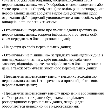
- знати про джерела збирання, місцезнаходження своїх
персональних даних, мету їх обробки, місцезнаходження або
місце проживання (перебування) володільця чи розпорядника
персональних даних або дати відповідне доручення щодо
отримання цієї інформації уповноваженим ним особам, крім
випадків, встановлених законом;
- Отримувати інформацію про умови надання доступу до
персональних даних, зокрема інформацію про третіх осіб,
яким передаються його персональні дані;
- На доступ до своїх персональних даних;
- Отримувати не пізніше, ніж за тридцять календарних днів з
дня надходження запиту, крім випадків, передбачених
законом, відповідь про те, чи обробляються його персональні
дані, а також отримувати зміст його персональних даних;
- Пред'являти вмотивовану вимогу власнику володільцю
персональних даних із запереченням проти обробки своїх
персональних даних;
- Пред'являти вмотивовану вимогу щодо зміни або знищення
своїх персональних даних будь-яким володільцем та
розпорядником персональних даних, якщо ці дані
обробляються незаконно чи є недостовірними;