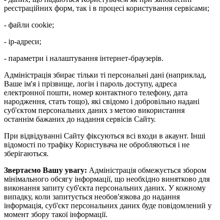
реєстраційних форм, так і в процесі користування сервісами;
- файли cookie;
- ір-адреси;
- параметри і налаштування інтернет-браузерів.
Адміністрація збирає тільки ті персональні дані (наприклад,
Ваше ім'я і прізвище, логін і пароль доступу, адреса
електронної пошти, номер контактного телефону, дата
народження, стать тощо), які свідомо і добровільно надані
суб'єктом персональних даних з метою використання
останнім бажаних до надання сервісів Сайту.
При відвідуванні Сайту фіксуються всі входи в акаунт. Інші
відомості по трафіку Користувача не обробляються і не
зберігаються.
Звертаємо Вашу увагу:
Адміністрація обмежується збором
мінімального обсягу інформації, що необхідно винятково для
виконання запиту суб'єкта персональних даних. У кожному
випадку, коли запитується необов'язкова до надання
інформація, суб'єкт персональних даних буде повідомлений у
момент збору такої інформації.