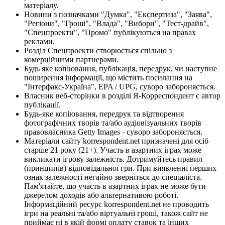
матеріалу.
Новини з позначками "Думка", "Експертиза", "Заява",
"Регіони", "Гроші", "Влада", "Вибори", "Тест-драйв",
"Спецпроекти", "Промо" публікуються на правах
реклами.
Розділ Спецпроекти створюється спільно з
комерційними партнерами.
Будь яке копіювання, публікація, передрук, чи наступне
поширення інформації, що містить посилання на
"Інтерфакс-Україна", EPA / UPG, суворо забороняється.
Власник веб-сторінки в розділі Я-Корреспондент є автор
публікації.
Будь-яке копіювання, передрук та відтворення
фотографічних творів та/або аудіовізуальних творів
правовласника Getty Images - суворо забороняється.
Матеріали сайту korrespondent.net призначені для осіб
старше 21 року (21+). Участь в азартних іграх може
викликати ігрову залежність. Дотримуйтесь правил
(принципів) відповідальної гри. При виявленні перших
ознак залежності негайно зверніться до спеціаліста.
Пам'ятайте, що участь в азартних іграх не може бути
джерелом доходів або альтернативою роботі.
Інформаційний ресурс korrespondent.net не проводить
ігри на реальні та/або віртуальні гроші, також сайт не
приймає ні в якій формі оплату ставок та інших