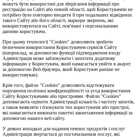
можуть бути використані для зберігання інформації про
реєстрацію на Сайті або певній області, щоб Користувачеві не
потрібно було повторно вводити її при подальших відвідинах
такого Сайту або його області, маркери звернень, які
використовуються на Сайті, пов'язані з персональними
даними користувача.
При цьому технології "Cookies" дозволяють зробити
безпечним використання Користувачем сервісів Сайту
(наприклад, за допомогою функції підтвердження входу
Адміністрація може заблокувати і запитати додаткову
інформацію у Користувача, який намагається увійти в акаунт
за допомогою Веб-браузера, який Користувач раніше не
використовував).
Крім того, файли "Cookies" дозволяють відстежувати
порушення політики конфіденційності та угод використання
Сайту Користувачами або пристроями. Файли "Cookies"
допомагають оцінити Адміністрації кількість і частоту запитів,
а також виявляти і блокувати тих користувачів або пристрої,
які намагаються виконати пакетні завантаження інформації за
допомогою нашого веб-сайту.
У деяких випадках для надання певних продуктів і послуг
Адміністрація звертається до постачальників послуг, які