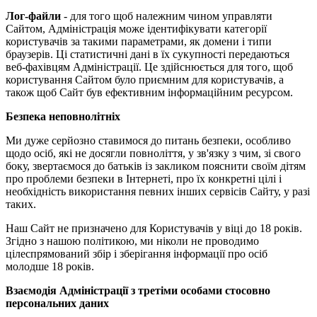
Лог-файли
- для того щоб належним чином управляти
Сайтом, Адміністрація може ідентифікувати категорії
користувачів за такими параметрами, як домени і типи
браузерів. Ці статистичні дані в їх сукупності передаються
веб-фахівцям Адміністрації. Це здійснюється для того, щоб
користування Сайтом було приємним для користувачів, а
також щоб Сайт був ефективним інформаційним ресурсом.
Безпека неповнолітніх
Ми дуже серйозно ставимося до питань безпеки, особливо
щодо осіб, які не досягли повноліття, у зв'язку з чим, зі свого
боку, звертаємося до батьків із закликом пояснити своїм дітям
про проблеми безпеки в Інтернеті, про їх конкретні цілі і
необхідність використання певних інших сервісів Сайту, у разі
таких.
Наш Сайт не призначено для Користувачів у віці до 18 років.
Згідно з нашою політикою, ми ніколи не проводимо
цілеспрямований збір і зберігання інформації про осіб
молодше 18 років.
Взаємодія Адміністрації з третіми особами стосовно
персональних даних