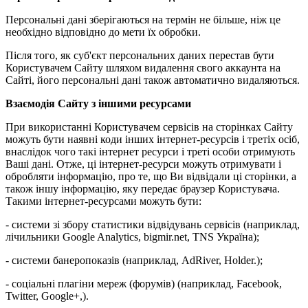
Персональні дані зберігаються на термін не більше, ніж це
необхідно відповідно до мети їх обробки.
Після того, як суб'єкт персональних даних перестав бути
Користувачем Сайту шляхом видалення свого аккаунта на
Сайті, його персональні дані також автоматично видаляються.
Взаємодія Сайту з іншими ресурсами
При використанні Користувачем сервісів на сторінках Сайту
можуть бути наявні коди інших інтернет-ресурсів і третіх осіб,
внаслідок чого такі інтернет ресурси і треті особи отримують
Ваші дані. Отже, ці інтернет-ресурси можуть отримувати і
обробляти інформацію, про те, що Ви відвідали ці сторінки, а
також іншу інформацію, яку передає браузер Користувача.
Такими інтернет-ресурсами можуть бути:
- системи зі збору статистики відвідувань сервісів (наприклад,
лічильники Google Analytics, bigmir.net, TNS Україна);
- системи банеропоказів (наприклад, AdRiver, Holder.);
- соціальні плагіни мереж (форумів) (наприклад, Facebook,
Twitter, Google+,).