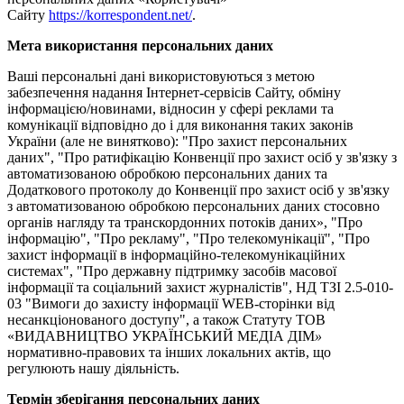
Сайту
https://korrespondent.net/
.
Мета використання персональних даних
Ваші персональні дані використовуються з метою
забезпечення надання Інтернет-сервісів Сайту, обміну
інформацією/новинами, відносин у сфері реклами та
комунікації відповідно до і для виконання таких законів
України (але не винятково): "Про захист персональних
даних", "Про ратифікацію Конвенції про захист осіб у зв'язку з
автоматизованою обробкою персональних даних та
Додаткового протоколу до Конвенції про захист осіб у зв'язку
з автоматизованою обробкою персональних даних стосовно
органів нагляду та транскордонних потоків даних», "Про
інформацію", "Про рекламу", "Про телекомунікації", "Про
захист інформації в інформаційно-телекомунікаційних
системах", "Про державну підтримку засобів масової
інформації та соціальний захист журналістів", НД ТЗІ 2.5-010-
03 "Вимоги до захисту інформації WEB-сторінки від
несанкціонованого доступу", а також Статуту ТОВ
«ВИДАВНИЦТВО УКРАЇНСЬКИЙ МЕДІА ДІМ
»
нормативно-правових та інших локальних актів, що
регулюють нашу діяльність.
Термін зберігання персональних даних