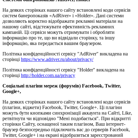
На деяких сторінках нашого сайту встановлені коди сервісів
систем банеропоказів «AdRiver» і «Holder». Дані системи
дозволяють коректно відображати рекламні матеріали на
нашому сайті, відстежувати ефективність рекламних
кампаній. Ці сервіси можуть отримувати і обробляти
інформацію про те, що ви відвідали сторінку, та іншу
інформацію, яка передається вашим браузером.
Політика конфіденційності сервісу "AdRiver" викладена на
сторінці
https://www.adriver.ru/about/privacy/
Політика конфіденційності сервісу "Holder" викладена на
сторінці
http://holder.com.ua/privacy
Соціальні плагіни мереж (форумів) Facebook, Twitter,
Google+,
На деяких сторінках нашого сайту встановлені коди сервісів
(плагіни, віджети) Facebook, Twitter, Google+. Ці плагіни
можуть бути кнопками синхронізації аккаунта на Сайті, Like,
ретвітнути чи відповідно "Мені подобається". При відкритті
сторінки Сайту, оснащеної таким плагіном, Ваш інтернет-
браузер безпосередньо підключить вас до серверів Facebook,
Twitter, Google+ і на екрані відобразиться зареєстрований