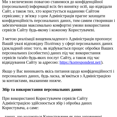
Ми з величезною повагою ставимося до конфіденційної
(персональної) інформації всіх без винятку осіб, що відвідали
Сайт, а також тих, хто користується наданими Сайтом
сервісами; у зв'язку з цим Адміністрація прагне захищати
конфіденційність персональних даних, тим самим створивши і
забезпечивши максимально комфортні умови використання
сервісів Сайту будь-якому і кожному Користувачеві.
З метою реалізації вищевикладеного Адміністрація пропонує
Вашій увазі відповідну Політику у сфері персональних даних
(докладний опис того, як відбувається процес обробки Ваших
персональних (особистих) даних під час використання
сервісів та/або будь-яких послуг Сайту, а також під час
відвідування Сайту за адресою:
https://korrespondent.net/
).
Якщо у Вас виникають якісь питання щодо конфіденційності і
персональних даних, будь ласка, зв'яжіться з Адміністрацією
за контактами, вказаними нижче.
Збір та використання персональних даних
При використанні Користувачем сервісів Сайту
Адміністрацією здійснюється збір і обробка даних
Користувача, а саме:
- даних, що надаються Користувачем як при заповненні