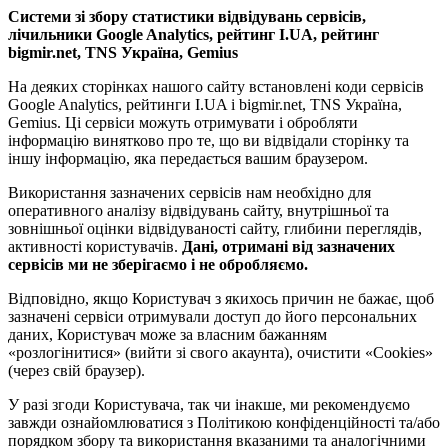
Системи зі збору статистики відвідувань сервісів,
лічильники Google Analytics, рейтинг I.UA, рейтинг
bigmir.net, TNS Україна, Gemius
На деяких сторінках нашого сайту встановлені коди сервісів
Google Analytics, рейтинги I.UA і bigmir.net, TNS Україна,
Gemius. Ці сервіси можуть отримувати і обробляти
інформацію винятково про те, що ви відвідали сторінку та
іншу інформацію, яка передається вашим браузером.
Використання зазначених сервісів нам необхідно для
оперативного аналізу відвідувань сайту, внутрішньої та
зовнішньої оцінки відвідуваності сайту, глибини переглядів,
активності користувачів.
Дані, отримані від зазначених
сервісів ми не зберігаємо і не обробляємо.
Відповідно, якщо Користувач з якихось причин не бажає, щоб
зазначені сервіси отримували доступ до його персональних
даних, Користувач може за власним бажанням
«розлогінитися» (вийти зі свого акаунта), очистити «Cookies»
(через свій браузер).
У разі згоди Користувача, так чи інакше, ми рекомендуємо
завжди ознайомлюватися з Політикою конфіденційності та/або
порядком збору та використання вказаними та аналогічними