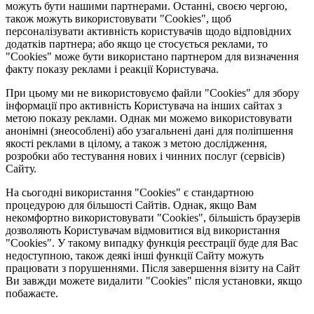
можуть бути нашими партнерами. Останні, своєю чергою,
також можуть використовувати "Cookies", щоб
персоналізувати активність користувачів щодо відповідних
додатків партнера; або якщо це стосується реклами, то
"Cookies" може бути використано партнером для визначення
факту показу реклами і реакції Користувача.
При цьому ми не використовуємо файли "Cookies" для збору
інформації про активність Користувача на інших сайтах з
метою показу реклами. Однак ми можемо використовувати
анонімні (знеособлені) або узагальнені дані для поліпшення
якості реклами в цілому, а також з метою дослідження,
розробки або тестування нових і чинних послуг (сервісів)
Сайту.
На сьогодні використання "Cookies" є стандартною
процедурою для більшості Сайтів. Однак, якщо Вам
некомфортно використовувати "Cookies", більшість браузерів
дозволяють Користувачам відмовитися від використання
"Cookies". У такому випадку функція реєстрації буде для Вас
недоступною, також деякі інші функції Сайту можуть
працювати з порушеннями. Після завершення візиту на Сайт
Ви завжди можете видалити "Cookies" після установки, якщо
побажаєте.