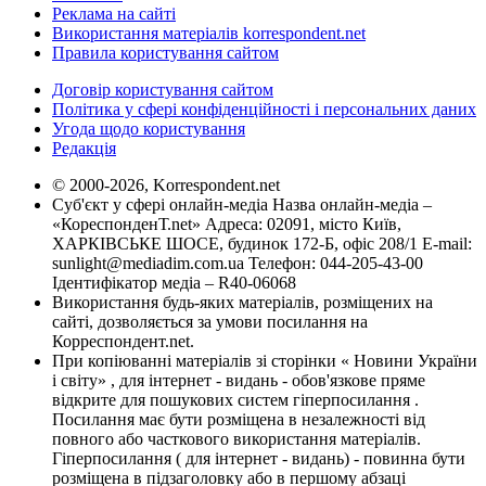
Реклама на сайті
Використання матеріалів korrespondent.net
Правила користування сайтом
Договір користування сайтом
Політика у сфері конфіденційності і персональних даних
Угода щодо користування
Редакція
© 2000-2026, Korrespondent.net
Суб'єкт у сфері онлайн-медіа Назва онлайн-медіа –
«КореспонденТ.net» Адреса: 02091, місто Київ,
ХАРКІВСЬКЕ ШОСЕ, будинок 172-Б, офіс 208/1 E-mail:
sunlight@mediadim.com.ua
Телефон: 044-205-43-00
Ідентифікатор медіа – R40-06068
Використання будь-яких матеріалів, розміщених на
сайті, дозволяється за умови посилання на
Корреспондент.net.
При копіюванні матеріалів зі сторінки « Новини України
і світу» , для інтернет - видань - обов'язкове пряме
відкрите для пошукових систем гіперпосилання .
Посилання має бути розміщена в незалежності від
повного або часткового використання матеріалів.
Гіперпосилання ( для інтернет - видань) - повинна бути
розміщена в підзаголовку або в першому абзаці