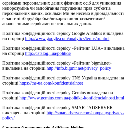
сервісами персональних даних фізичних осіб для уникнення
непорозумінь чи запобігання порушення прав суб'єктів
персональних даних, оскільки Ми не несемо відповідальності
в частині збору/обробки/використання зазначеними/
аналогічними сервісами персональних даних.
Політика конфіденційності сервісу Google Analitics викладена
на сторінці
http://www.google.com/analytics/terms/ru.html
Політика конфіденційності сервісу «Рейтинг I.UA» викладена
на сторінці
http://catalog.i.ua/politics/
Політика конфіденційності сервісу «Рейтинг bigmir.net»
викладена на сторінці
http://info.bigmir.net/privacy_policy
Політика конфіденційності сервісу TNS Україна викладена на
сторінці
https://tns-ua.com/konfidentsialnost
Політика конфіденційності сервісу Gemius викладена на
сторінці
http://www.gemius.com.ua/politika-konfidencialnosti.html
Політика конфіденційності сервісу SMART ADSERVER
викладена на сторінці
http://smartadserver.com/company/privacy-
policy/
Системи банеропоказів AdRiver, Holder