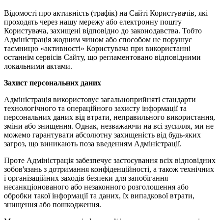
Відомості про активність (трафік) на Сайті Користувачів, які
проходять через нашу мережу або електронну пошту
Користувача, захищені відповідно до законодавства. Тобто
Адміністрація жодним чином або способом не порушує
таємницю «активності» Користувача при використанні
останнім сервісів Сайту, що регламентовано відповідними
локальними актами.
Захист персональних даних
Адміністрація використовує загальноприйняті стандарти
технологічного та операційного захисту інформації та
персональних даних від втрати, неправильного використання,
зміни або знищення. Однак, незважаючи на всі зусилля, ми не
можемо гарантувати абсолютну захищеність від будь-яких
загроз, що виникають поза введенням Адміністрації.
Проте Адміністрація забезпечує застосування всіх відповідних
зобов'язань з дотримання конфіденційності, а також технічних
і організаційних заходів безпеки для запобігання
несанкціонованого або незаконного розголошення або
обробки такої інформації та даних, їх випадкової втрати,
знищення або пошкодження.