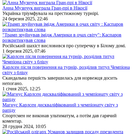
Анна Музичук виграла Гран-прі в Нікосії
Українка тріумфувала на престижному турнірі.
24 березня 2025, 22:46
"Трамп зруйнував імідж Америки в очах світу": Каспаров
розкритикував слова
Російський шахіст висловився про суперечку в Білому домі.
1 березня 2025, 07:46
Карлсен після повернення на турнір, розділив титул Чемпіона
світу з бліцу
Скандальна першість завершилась для норвежця досить
непогано.
1 січня 2025, 12:25
Магнус Карлсен дискваліфікований з чемпіонату світу з
рапіду
Спортсмен не виконав ультиматум, а потім дав гарячий
коментар.
28 грудня 2024, 10:05