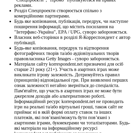
реклами.
Розділ Спецпроекти створюється спільно з
комерційними партнерами.
Будь яке копіювання, публікація, передрук, чи наступне
поширення інформації, що містить посилання на
"Інтерфакс-Україна", EPA / UPG, суворо забороняється.
Власник веб-сторінки в розділі Я-Корреспондент є автор
публікації.
Будь-яке копіювання, передрук та відтворення
фотографічних творів та/або аудіовізуальних творів
правовласника Getty Images - суворо забороняється.
Матеріали сайту korrespondent.net призначені для осіб
старше 21 року (21+). Участь в азартних іграх може
викликати ігрову залежність. Дотримуйтесь правил
(принципів) відповідальної гри. При виявленні перших
ознак залежності негайно зверніться до спеціаліста.
Пам'ятайте, що участь в азартних іграх не може бути
джерелом доходів або альтернативою роботі.
Інформаційний ресурс korrespondent.net не проводить
ігри на реальні та/або віртуальні гроші, також сайт не
приймає ні в якій формі оплату ставок та інших
платежів, які пов’язані/можуть бути пов’язані з
азартними іграми, букмекерами чи тоталізаторами. Будь-
які матеріали на інформаційному ресурсі