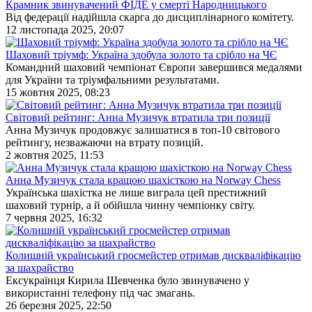
Крамник звинувачений ФІДЕ у смерті Народницького
Від федерації надійшла скарга до дисциплінарного комітету.
12 листопада 2025, 20:07
Шаховий тріумф: Україна здобула золото та срібло на ЧЄ
Командний шаховий чемпіонат Європи завершився медалями
для України та тріумфальними результатами.
15 жовтня 2025, 08:23
Світовий рейтинг: Анна Музичук втратила три позиції
Анна Музичук продовжує залишатися в топ-10 світового
рейтингу, незважаючи на втрату позицій.
2 жовтня 2025, 11:53
Анна Музичук стала кращою шахісткою на Norway Chess
Українська шахістка не лише виграла цей престижний
шаховий турнір, а й обійшла чинну чемпіонку світу.
7 червня 2025, 16:32
Колишній український гросмейстер отримав дискваліфікацію
за шахрайство
Ексукраїнця Кирила Шевченка було звинувачено у
використанні телефону під час змагань.
26 березня 2025, 22:50