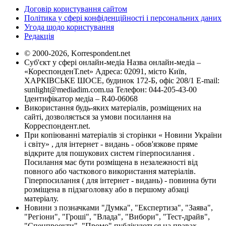
Договір користування сайтом
Політика у сфері конфіденційності і персональних даних
Угода щодо користування
Редакція
© 2000-2026, Korrespondent.net
Суб'єкт у сфері онлайн-медіа Назва онлайн-медіа –
«КореспонденТ.net» Адреса: 02091, місто Київ,
ХАРКІВСЬКЕ ШОСЕ, будинок 172-Б, офіс 208/1 E-mail:
sunlight@mediadim.com.ua
Телефон: 044-205-43-00
Ідентифікатор медіа – R40-06068
Використання будь-яких матеріалів, розміщених на
сайті, дозволяється за умови посилання на
Корреспондент.net.
При копіюванні матеріалів зі сторінки « Новини України
і світу» , для інтернет - видань - обов'язкове пряме
відкрите для пошукових систем гіперпосилання .
Посилання має бути розміщена в незалежності від
повного або часткового використання матеріалів.
Гіперпосилання ( для інтернет - видань) - повинна бути
розміщена в підзаголовку або в першому абзаці
матеріалу.
Новини з позначками "Думка", "Експертиза", "Заява",
"Регіони", "Гроші", "Влада", "Вибори", "Тест-драйв",
"Спецпроекти", "Промо" публікуються на правах