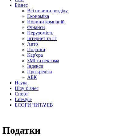
Бізнес
Всі новини розділу
Економіка
Новини компаній
Фінанси
Нерухомість
Інтернет та IT
Авто
Податки
Кар'єра
ЗМІ та реклама
Індекси
Прес-релізи
АБК
Наука
Шоу-бізнес
Спорт
Lifestyle
БЛОГИ ЧИТАЧІВ
Податки