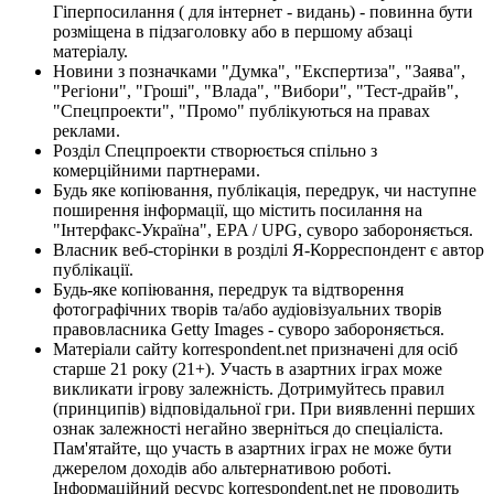
Гіперпосилання ( для інтернет - видань) - повинна бути
розміщена в підзаголовку або в першому абзаці
матеріалу.
Новини з позначками "Думка", "Експертиза", "Заява",
"Регіони", "Гроші", "Влада", "Вибори", "Тест-драйв",
"Спецпроекти", "Промо" публікуються на правах
реклами.
Розділ Спецпроекти створюється спільно з
комерційними партнерами.
Будь яке копіювання, публікація, передрук, чи наступне
поширення інформації, що містить посилання на
"Інтерфакс-Україна", EPA / UPG, суворо забороняється.
Власник веб-сторінки в розділі Я-Корреспондент є автор
публікації.
Будь-яке копіювання, передрук та відтворення
фотографічних творів та/або аудіовізуальних творів
правовласника Getty Images - суворо забороняється.
Матеріали сайту korrespondent.net призначені для осіб
старше 21 року (21+). Участь в азартних іграх може
викликати ігрову залежність. Дотримуйтесь правил
(принципів) відповідальної гри. При виявленні перших
ознак залежності негайно зверніться до спеціаліста.
Пам'ятайте, що участь в азартних іграх не може бути
джерелом доходів або альтернативою роботі.
Інформаційний ресурс korrespondent.net не проводить