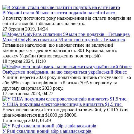
В Україні стали більше платити податків на елітні авто
З початку поточного року надходження від сплати податків на
елітні автомобілі збільшилися на чверть.
27 березня 2019, 14:24
Моделі OnlyFans сплатили 59 млн грн податків - Гетманцев
Гетманцев наголосив, що наполягатиме на включенні
законопроєкту з декриміналізації ст. 301 Кримінального
кодексу України (розповсюдження порнографії).
18 грудня 2024, 11:10
Омбудсмен повідомив, на що скаржиться український бізнес
У липні-вересні 2023 року податкових питань стосувалося 176
або 58% скарг в порівнянні з близько 70% у першому та
другому кварталах 2023 року.
17 листопада 2023, 04:27
У США покупцям електровелосипедів виплатять $1,5 тис.
Електровелосипеди істотно дорожчі за звичайні, у США їхня
ціна коливається від $1000 до $8000.
1 листопада 2021, 01:49
У Раді схвалили новий збір з авіапасажирів