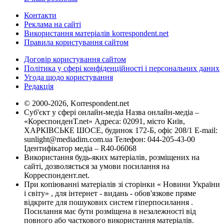
Контакти
Реклама на сайті
Використання матеріалів korrespondent.net
Правила користування сайтом
Договір користування сайтом
Політика у сфері конфіденційності і персональних даних
Угода щодо користування
Редакція
© 2000-2026, Korrespondent.net
Суб'єкт у сфері онлайн-медіа Назва онлайн-медіа –
«КореспонденТ.net» Адреса: 02091, місто Київ,
ХАРКІВСЬКЕ ШОСЕ, будинок 172-Б, офіс 208/1 E-mail:
sunlight@mediadim.com.ua
Телефон: 044-205-43-00
Ідентифікатор медіа – R40-06068
Використання будь-яких матеріалів, розміщених на
сайті, дозволяється за умови посилання на
Корреспондент.net.
При копіюванні матеріалів зі сторінки « Новини України
і світу» , для інтернет - видань - обов'язкове пряме
відкрите для пошукових систем гіперпосилання .
Посилання має бути розміщена в незалежності від
повного або часткового використання матеріалів.