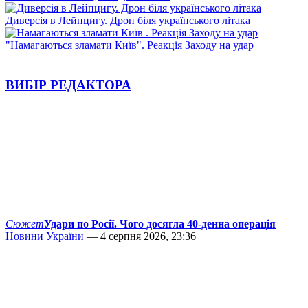
Диверсія в Лейпцигу. Дрон біля українського літака
"Намагаються зламати Київ". Реакція Заходу на удар
ВИБІР РЕДАКТОРА
Сюжет
Удари по Росії. Чого досягла 40-денна операція
Новини України
— 4 серпня 2026, 23:36