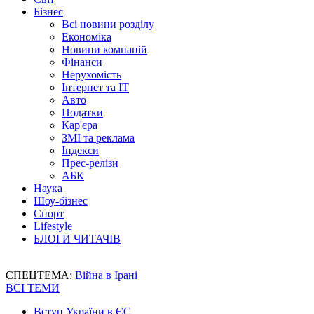
Бізнес
Всі новини розділу
Економіка
Новини компаній
Фінанси
Нерухомість
Інтернет та IT
Авто
Податки
Кар'єра
ЗМІ та реклама
Індекси
Прес-релізи
АБК
Наука
Шоу-бізнес
Спорт
Lifestyle
БЛОГИ ЧИТАЧІВ
СПЕЦТЕМА:
Війна в Ірані
ВСІ ТЕМИ
Вступ України в ЄС