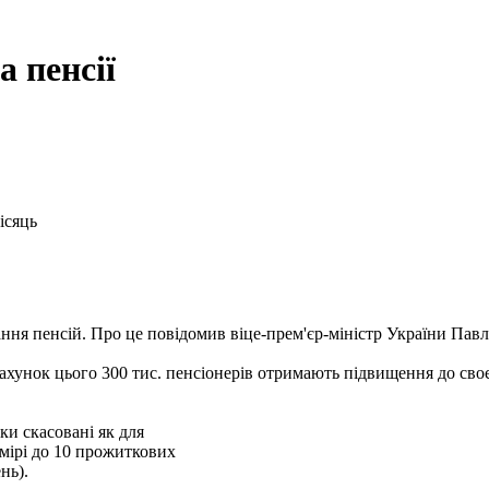
а пенсії
ісяць
ання пенсій. Про це повідомив віце-прем'єр-міністр України Пав
ахунок цього 300 тис. пенсіонерів отримають підвищення до своєї
ки скасовані як для
озмірі до 10 прожиткових
нь).