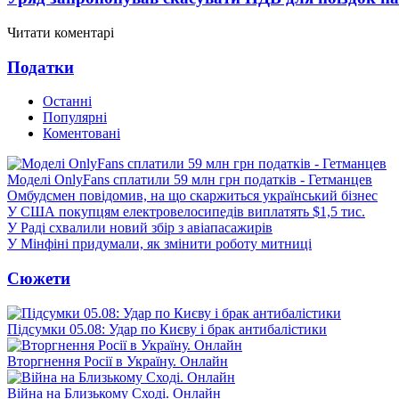
Читати коментарі
Податки
Останні
Популярні
Коментовані
Моделі OnlyFans сплатили 59 млн грн податків - Гетманцев
Омбудсмен повідомив, на що скаржиться український бізнес
У США покупцям електровелосипедів виплатять $1,5 тис.
У Раді схвалили новий збір з авіапасажирів
У Мінфіні придумали, як змінити роботу митниці
Сюжети
Підсумки 05.08: Удар по Києву і брак антибалістики
Вторгнення Росії в Україну. Онлайн
Війна на Близькому Сході. Онлайн