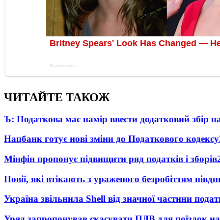
ЧИТАЙТЕ ТАКОЖ
Ъ: Податкова має намір ввести додатковий збір н
Нацбанк готує нові зміни до Податкового кодексу
Мінфін пропонує підвищити ряд податків і зборів
Повії, які втікають з ураженого безробіттям пів
Україна звільнила Shell від значної частини пода
Уряд запропонував скасувати ПДВ для поїздок на