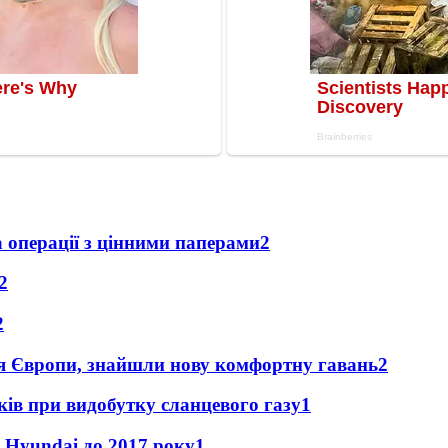
а операції з цінними паперами
2
2
2
дня Європи, знайшли нову комфортну гавань
2
тків при видобутку сланцевого газу
1
 Hyundai до 2017 року
1