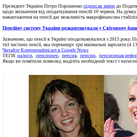
Президент України Петро Порошенко
підписав зміни
до Податк
щодо звільнення від оподаткування пенсій 10 червня. На думку
навантаження на пенсії дає можливість макрофінансова стабіліз
Пенсійну систему України розкритикували у Світовому бан
Зазначимо, що пенсії в Україні оподатковувалися з 2015 року. П
тієї частини пенсії, яка перевищує три мінімальні зарплати (4 13
Читайте Korrespondent.net в Google News
ТЕГИ:
налоги
,
пенсионер
,
пенсия
,
пенсии
,
пенсионная рефо
Якщо ви помітили помилку, виділіть необхідний текст і натисніт