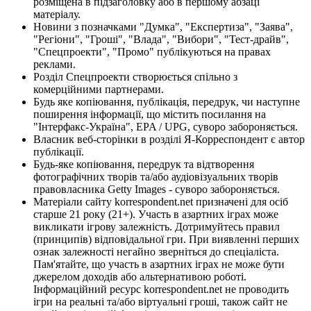
розміщена в підзаголовку або в першому абзаці
матеріалу.
Новини з позначками "Думка", "Експертиза", "Заява",
"Регіони", "Гроші", "Влада", "Вибори", "Тест-драйв",
"Спецпроекти", "Промо" публікуються на правах
реклами.
Розділ Спецпроекти створюється спільно з
комерційними партнерами.
Будь яке копіювання, публікація, передрук, чи наступне
поширення інформації, що містить посилання на
"Інтерфакс-Україна", EPA / UPG, суворо забороняється.
Власник веб-сторінки в розділі Я-Корреспондент є автор
публікації.
Будь-яке копіювання, передрук та відтворення
фотографічних творів та/або аудіовізуальних творів
правовласника Getty Images - суворо забороняється.
Матеріали сайту korrespondent.net призначені для осіб
старше 21 року (21+). Участь в азартних іграх може
викликати ігрову залежність. Дотримуйтесь правил
(принципів) відповідальної гри. При виявленні перших
ознак залежності негайно зверніться до спеціаліста.
Пам'ятайте, що участь в азартних іграх не може бути
джерелом доходів або альтернативою роботі.
Інформаційний ресурс korrespondent.net не проводить
ігри на реальні та/або віртуальні гроші, також сайт не