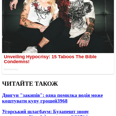
ЧИТАЙТЕ ТАКОЖ
Двигун "закипів": одна помилка водія може
коштувати купу грошей
3968
Угорський шлагбаум: Будапешт знову