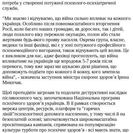
потреба у створенні потужної психолого-психіатричної
служби.
"Ми знаємо і відчуваємо, що війна сильно впливає на кожного
українця. Особливо після повномасштабного вторгнення
Росії, коли багато наших громадян, як дорослих, так і дітей,
люди похилого віку пережили окупацію, полон або стали
жертвами будь-якого прояву насилля. Окрема група, власне,
медики та інші фахівці, які є у зоні потужного професійного
психоемоційного вигорання, також відчувають цей вплив. Це
є викликом для нас, адже фахівці прогнозують, що війна
впливатиме на українців ще впродовж 5-7 років після
перемоги, тому вже зараз ми шукаємо дієві рішення, що
допоможуть подбати про кожного й кожну, кого зачепила
війна", - зазначила заступник міністра охорони здоров’я Ірина
Микичак.
Щоб протидіяти загрозам та подолати деструктивні наслідки
післявоєнного часу, започаткована Національна програма
психічного здоров’я українців. В її рамках створюється
мережа центрів, ресурсів, платформ та "гарячих
ліній"психологічної допомоги населенню, у тому числі й на
безоплатній основі; започатковується широкомасштабна
просвітницька кампанія, спрямована на популяризацію
культури турботи про психічне здоров’я - всі мають знати, що