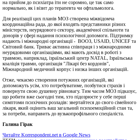
на прийом до психіатра іти не соромно, це так само
нормально, як і візит до терапевта чи офтальмолога.
Для реалізації цих планів МОЗ створена міжвідомча
координаційна рада, до якої входять представники різних
міністерств, неурядового сектору, академічної спільноти та
донорів у сфері надання психологічної допомоги. Підтримку
надають і міжнародні організації - ВООЗ, USAID, UNICEF та
Світовий банк. Триває активна співпраця і з міжнародними
неурядовими організаціями, які мають досвід в роботі з
травмою, наприклад, ізраїльський центр NATAL, Ізраїльська
коаліція травми, організація "Лікарі без кордонів",
Міжнародний медичний корпус і низка інших організацій.
Отже, чекаємо створення потужних організацій, які
допоможуть усім, хто потребуватиме, позбутися страхів і
повернути свою душевну рівновагу. Тим часом МОЗ підказує,
що робити вже сьогодні тим, хто підозрюєте у себе перші
симптоми психічних розладів: звертайтеся до свого сімейного
лікаря, який оцінить ваш загальний психоемоційний стан та,
за потреби, направить до вузькопрофільного спеціаліста.
Галина Гірак
Читайте Korrespondent.net в Google News