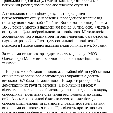
тривожності до психозу, і майже кожна десята особа має
психічний розлад помірного або тяжкого ступеня.
А нещодавно стали відомі результати дослідження
психологічного стану населення, проведеного вперше від
початку повномасштабної війни. Воно охопило людей віком
18-55 років у містах з населенням понад 50 тис. осіб. Участь в
опитуванні була добровільною та анонімною. Методологія
дослідження, його індикатори та опитувальник базуються на
наукових розробках Інституту соціальної та політичної
психології Національної академії педагогічних наук України.
За словами гендиректора директорату медпослуг МОЗ
Олександри Машкевич, ключові висновки дослідження є
такими:
- Попри важкі обставини повномасштабної війни суб’єктивна
оцінка психологічного благополуччя українців є досить
високою - 6,7 бала з 9 можливих. Це характерно для всіх
демографічних груп та регіонів. Найбільший внесок у
відчуття психологічного благополуччя припадає на складову
самооцінки - позитивне ставлення респондентів до самих
себе. А ось такі складові благополуччя, як здатність до
саморегуляції емоцій та здатність справлятися з життєвими
викликами оцінюються гірше. Це свідчить про те, що фаза
психологічної мобілізації в суспільстві у зв’язку з війною ще