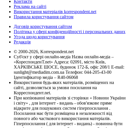
Контакти
Реклама на сайті
Використання матеріалів korrespondent.net
Правила користування сайтом
Договір користування сайтом
Політика у сфері конфіденційності і персональних даних
Угода щодо користування
Редакція
© 2000-2026, Korrespondent.net
Суб'єкт у сфері онлайн-медіа Назва онлайн-медіа –
«КореспонденТ.net» Адреса: 02091, місто Київ,
ХАРКІВСЬКЕ ШОСЕ, будинок 172-Б, офіс 208/1 E-mail:
sunlight@mediadim.com.ua
Телефон: 044-205-43-00
Ідентифікатор медіа – R40-06068
Використання будь-яких матеріалів, розміщених на
сайті, дозволяється за умови посилання на
Корреспондент.net.
При копіюванні матеріалів зі сторінки « Новини України
і світу» , для інтернет - видань - обов'язкове пряме
відкрите для пошукових систем гіперпосилання .
Посилання має бути розміщена в незалежності від
повного або часткового використання матеріалів.
Гіперпосилання ( для інтернет - видань) - повинна бути