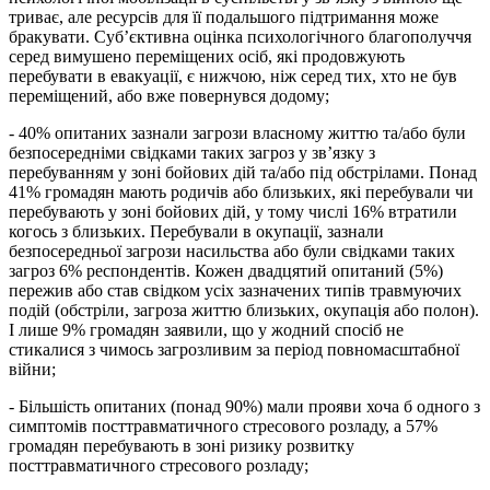
триває, але ресурсів для її подальшого підтримання може
бракувати. Суб’єктивна оцінка психологічного благополуччя
серед вимушено переміщених осіб, які продовжують
перебувати в евакуації, є нижчою, ніж серед тих, хто не був
переміщений, або вже повернувся додому;
- 40% опитаних зазнали загрози власному життю та/або були
безпосередніми свідками таких загроз у зв’язку з
перебуванням у зоні бойових дій та/або під обстрілами. Понад
41% громадян мають родичів або близьких, які перебували чи
перебувають у зоні бойових дій, у тому числі 16% втратили
когось з близьких. Перебували в окупації, зазнали
безпосередньої загрози насильства або були свідками таких
загроз 6% респондентів. Кожен двадцятий опитаний (5%)
пережив або став свідком усіх зазначених типів травмуючих
подій (обстріли, загроза життю близьких, окупація або полон).
І лише 9% громадян заявили, що у жодний спосіб не
стикалися з чимось загрозливим за період повномасштабної
війни;
- Більшість опитаних (понад 90%) мали прояви хоча б одного з
симптомів посттравматичного стресового розладу, а 57%
громадян перебувають в зоні ризику розвитку
посттравматичного стресового розладу;