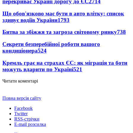
перекриває Україні дорогу до ЄС
2714
Що обов'язково має бути в авто влітку: список
здивує водіїв України
1793
Битва за збіжжя та загроза світовому ринку
738
Секрети безперебійної роботи вашого
кондиціонера
524
Кремль грає на страхах ЄС: як міграція та боти
можуть вдарити по Україні
521
Читати коментарі
Повна версія сайту
Facebook
Twitter
RSS-стрічки
E-mail розсилка