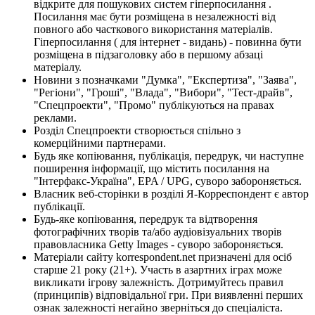
відкрите для пошукових систем гіперпосилання .
Посилання має бути розміщена в незалежності від
повного або часткового використання матеріалів.
Гіперпосилання ( для інтернет - видань) - повинна бути
розміщена в підзаголовку або в першому абзаці
матеріалу.
Новини з позначками "Думка", "Експертиза", "Заява",
"Регіони", "Гроші", "Влада", "Вибори", "Тест-драйв",
"Спецпроекти", "Промо" публікуються на правах
реклами.
Розділ Спецпроекти створюється спільно з
комерційними партнерами.
Будь яке копіювання, публікація, передрук, чи наступне
поширення інформації, що містить посилання на
"Інтерфакс-Україна", EPA / UPG, суворо забороняється.
Власник веб-сторінки в розділі Я-Корреспондент є автор
публікації.
Будь-яке копіювання, передрук та відтворення
фотографічних творів та/або аудіовізуальних творів
правовласника Getty Images - суворо забороняється.
Матеріали сайту korrespondent.net призначені для осіб
старше 21 року (21+). Участь в азартних іграх може
викликати ігрову залежність. Дотримуйтесь правил
(принципів) відповідальної гри. При виявленні перших
ознак залежності негайно зверніться до спеціаліста.