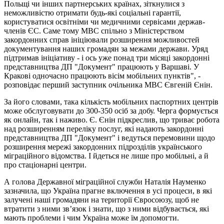
Польщі чи інших партнерських країнах, зіткнулися з
неможливістю отримати будь-які соціальні гарантії,
користуватися освітніми чи медичними сервісами держав-
членів ЄС. Саме тому МВС спільно з Міністерством
закордонних справ ініціювали розширення можливостей
документування наших громадян за межами держави. Уряд
підтримав ініціативу - і ось уже понад три місяці закордонні
представництва ДП "Документ" працюють у Варшаві. У
Кракові одночасно працюють вісім мобільних пунктів", -
розповідає перший заступник очільника МВС Євгеній Єнін.
За його словами, така кількість мобільних паспортних центрів
може обслуговувати до 300-350 осіб за добу. Черга формується
як онлайн, так і наживо. Є. Єнін підкреслив, що триває робота
над розширенням переліку послуг, які надають закордонні
представництва ДП "Документ" і ведуться перемовини щодо
розширення мережі закордонних підрозділів українського
міграційного відомства. І йдеться не лише про мобільні, а й
про стаціонарні центри.
А голова Державної міграційної служби Наталія Науменко
зазначила, що Україна прагне включення в усі процеси, в які
залучені наші громадяни на території Євросоюзу, щоб не
втратити з ними зв’язок і знати, що з ними відбувається, які
мають проблеми і чим Україна може їм допомогти.