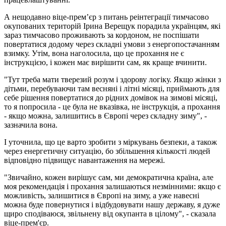
А нещодавно віце-прем’єр з питань реінтеграції тимчасово
окупованих територій Ірина Верещук порадила українцям, які
зараз тимчасово проживають за кордоном, не поспішати
повертатися додому через складні умови з енергопостачанням
взимку. Утім, вона наголосила, що це прохання не є
інструкцією, і кожен має вирішити сам, як краще вчинити.
"Тут треба мати тверезий розум і здорову логіку. Якщо жінки з
дітьми, перебуваючи там весняні і літні місяці, приймають для
себе рішення повертатися до рідних домівок на зимові місяці,
то я попросила - це була не вказівка, не інструкція, а прохання
- якщо можна, залишитись в Європі через складну зиму", -
зазначила вона.
І уточнила, що це варто зробити з міркувань безпеки, а також
через енергетичну ситуацію, бо збільшення кількості людей
відповідно підвищує навантаження на мережі.
"Звичайно, кожен вирішує сам, ми демократична країна, але
моя рекомендація і прохання залишаються незмінними: якщо є
можливість, залишитися в Європі на зиму, а уже навесні
можна буде повернутися і відбудовувати нашу державу, я дуже
щиро сподіваюся, звільнену від окупанта в цілому", - сказала
віце-прем'єр.