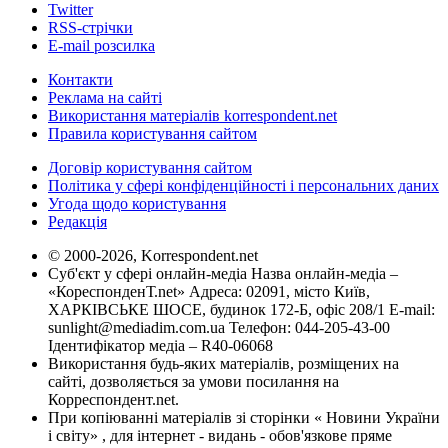
Twitter
RSS-стрічки
E-mail розсилка
Контакти
Реклама на сайті
Використання матеріалів korrespondent.net
Правила користування сайтом
Договір користування сайтом
Політика у сфері конфіденційності і персональних даних
Угода щодо користування
Редакція
© 2000-2026, Korrespondent.net
Суб'єкт у сфері онлайн-медіа Назва онлайн-медіа –
«КореспонденТ.net» Адреса: 02091, місто Київ,
ХАРКІВСЬКЕ ШОСЕ, будинок 172-Б, офіс 208/1 E-mail:
sunlight@mediadim.com.ua
Телефон: 044-205-43-00
Ідентифікатор медіа – R40-06068
Використання будь-яких матеріалів, розміщених на
сайті, дозволяється за умови посилання на
Корреспондент.net.
При копіюванні матеріалів зі сторінки « Новини України
і світу» , для інтернет - видань - обов'язкове пряме