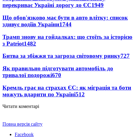
перекриває Україні дорогу до ЄС
1949
Що обов'язково має бути в авто влітку: список
здивує водіїв України
1744
Трамп знову на гойдалках: що стоїть за історією
з Patriot
1482
Битва за збіжжя та загроза світовому ринку
727
Як правильно підготувати автомобіль до
тривалої подорожі
670
Кремль грає на страхах ЄС: як міграція та боти
можуть вдарити по Україні
512
Читати коментарі
Повна версія сайту
Facebook