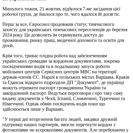
Минулого тижня, 21 жовтня, відбулося 7-ме засідання цієї
робочої групи, де йшлося про те, чого вдалося їй досягти.
Перш за все, Євросоюз продовжив статус тимчасового
захисту для українських тимчасових переселенців до березня
2024 року. Це дозволить їм отримувати доступ до
проживання, ринку праці, медичної допомоги та освіти для
дітей.
Крім того, триває плідна робота над забезпеченням
українських громадян за кордоном документами, зокрема
посвідченнями водія та в подальшому запуск роботи
мобільних центрів Сервісних центрів МВС на території
держав-членів ЄС. Наразі в польських містах Варшава, Краків
та Гданськ відкрито підрозділи ДП "Документ", де українці
можуть отримати паспорт громадянина України та
закордонний паспорт. Ведуться переговори і про таку саму
видачу документів у Чехії, Іспанії, Словаччині, Туреччині та
Німеччині. Однак обмін посвідчень водія поки що
здійснюється лише у Варшаві.
"У перші дні вторгнення багато людей, завдяки дружній
підтримці наших партнерів, змогли перетнути кордон з
фотокопіями чи ксерокопіями документів. Але перебуваючи у