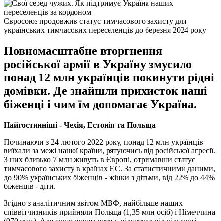
Євросоюз продовжив статус тимчасового захисту для
українських тимчасових переселенців до березня 2024 року
Повномасштабне вторгнення
російської армії в Україну змусило
понад 12 млн українців покинути рідні
домівки. Де знайшли прихисток наші
біженці і чим їм допомагає Україна.
Найгостинніші - Чехія, Естонія та Польща
Починаючи з 24 лютого 2022 року, понад 12 млн українців
виїхали за межі нашої країни, рятуючись від російської агресії.
З них близько 7 млн живуть в Європі, отримавши статус
тимчасового захисту в країнах ЄС. За статистичними даними,
до 90% українських біженців - жінки з дітьми, від 22% до 44%
біженців - діти.
Згідно з аналітичним звітом МВФ, найбільше наших
співвітчизників прийняли Польща (1,35 млн осіб) і Німеччина
(970 тис.). Але якщо порахувати у відсотках від кількості