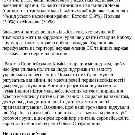
населення країни, то найгостиннішими виявилися Чехія
(прихисток отримала така кількість українців, яка становлять
4% від усього населення країни), Естонія (3,9%), Польща
(3,6%) та Молдова (3 5%).
Зважаючи на таку велику кількість тих, хто змушений
тимчасово жити за кордоном, уряд ще у квітні створив Робочу
групу для захисту прав і свобод громадян України, які
перебувають на території держав-членів ЄС та інших держав
як тимчасово переміщені особи.
"Разом з Європейською Комісією працюємо над тим, щоб у
нас була спільна політика щодо підтримки та захисту
українських переселенців. Чимало з них були змушені
рятуватись від війни, не маючи речей першої необхідності і
джерел до існування. Вони потребують консульської та
гуманітарної підтримки, забезпечення житлом, вирішення
всього комплексу питань, пов'язаних із соціальним захистом,
доступом до медицини, освіти, а також можливості
працевлаштування. Важливо, щоб наші громадяни відчували,
що Україна з ними і дбає про них", - зазначила керівник цієї
робочої групи, віце-прем’єр-міністр з питань європейської та
євроатлантичної інтеграції Ольга Стефанішина.
Не втратити зв’язок