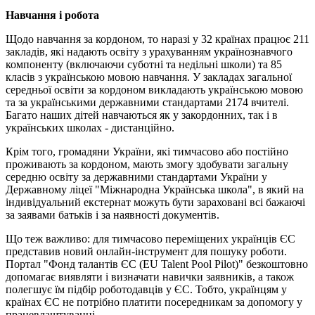
Навчання і робота
Щодо навчання за кордоном, то наразі у 32 країнах працює 211
закладів, які надають освіту з урахуванням українознавчого
компоненту (включаючи суботні та недільні школи) та 85
класів з українською мовою навчання. У закладах загальної
середньої освіти за кордоном викладають українською мовою
та за українськими державними стандартами 2174 вчителі.
Багато наших дітей навчаються як у закордонних, так і в
українських школах - дистанційно.
Крім того, громадяни України, які тимчасово або постійно
проживають за кордоном, мають змогу здобувати загальну
середню освіту за державними стандартами України у
Державному ліцеї "Міжнародна Українська школа", в який на
індивідуальний екстернат можуть бути зараховані всі бажаючі
за заявами батьків і за наявності документів.
Що теж важливо: для тимчасово переміщених українців ЄС
представив новий онлайн-інструмент для пошуку роботи.
Портал "Фонд талантів ЄС (EU Talent Pool Pilot)" безкоштовно
допомагає виявляти і визначати навички заявників, а також
полегшує їм підбір роботодавців у ЄС. Тобто, українцям у
країнах ЄС не потрібно платити посередникам за допомогу у
працевлаштуванні.