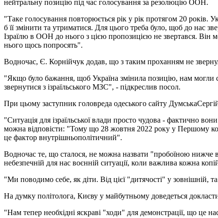
нейтральну позицію під час голосування за резолюцію ООН.
"Таке голосування повторюється рік у рік протягом 20 років. 
б її змінити та утриматися. Для цього треба було, щоб до нас 
Ізраїлю в ООН до нього з цією пропозицією не звертався. Він ме
нього щось попросять".
Водночас, Є. Корнійчук додав, що з таким проханням не зверну
"Якщо було бажання, щоб Україна змінила позицію, нам могли ск
звернутися з ізраїльського МЗС", - підкреслив посол.
При цьому заступник головреда одеського сайту ДумськаСергій 
"Ситуація для ізраїльської влади просто чудова - фактично вон
можна відповісти: "Тому що 28 жовтня 2022 року у Першому коміт
це фактор внутрішньополітичний".
Водночас те, що сталося, не можна назвати "пробоїною нижче ва
небезпечній для нас воєнній ситуації, коли важлива кожна копі
"Ми поводимо себе, як діти. Від цієї "дитячості" у зовнішній, 
На думку політолога, Києву у майбутньому доведеться докласт
"Нам тепер необхідні яскраві "ходи" для демонстрації, що це на