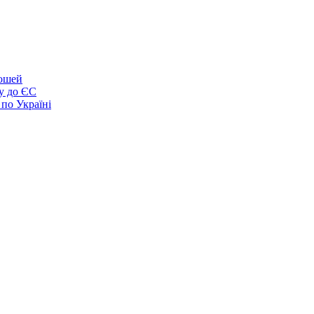
рошей
у до ЄС
 по Україні