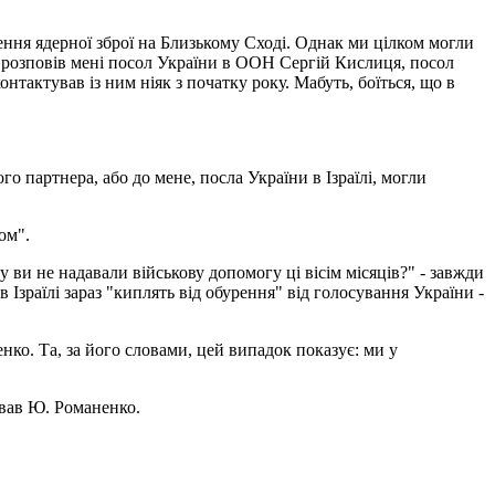
ння ядерної зброї на Близькому Сході. Однак ми цілком могли
як розповів мені посол України в ООН Сергій Кислиця, посол
нтактував із ним ніяк з початку року. Мабуть, боїться, що в
 партнера, або до мене, посла України в Ізраїлі, могли
ом".
 ви не надавали військову допомогу ці вісім місяців?" - завжди
 Ізраїлі зараз "киплять від обурення" від голосування України -
нко. Та, за його словами, цей випадок показує: ми у
тував Ю. Романенко.