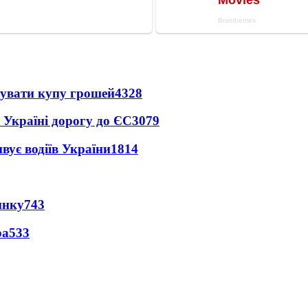
тувати купу грошей
4328
 Україні дорогу до ЄС
3079
вує водіїв України
1814
инку
743
ра
533