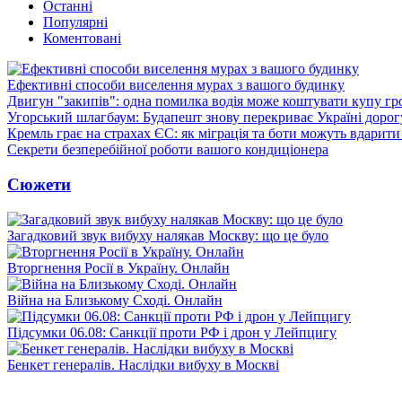
Останні
Популярні
Коментовані
Ефективні способи виселення мурах з вашого будинку
Двигун "закипів": одна помилка водія може коштувати купу г
Угорський шлагбаум: Будапешт знову перекриває Україні дорог
Кремль грає на страхах ЄС: як міграція та боти можуть вдарити
Секрети безперебійної роботи вашого кондиціонера
Сюжети
Загадковий звук вибуху налякав Москву: що це було
Вторгнення Росії в Україну. Онлайн
Війна на Близькому Сході. Онлайн
Підсумки 06.08: Санкції проти РФ і дрон у Лейпцигу
Бенкет генералів. Наслідки вибуху в Москві