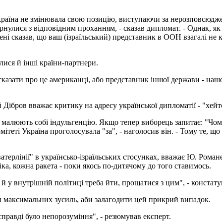
Україна не змінювала свою позицію, виступаючи за нерозповсюдже
звернулися з відповідним проханням, - сказав дипломат. - Однак, 
ні сказав, що ваш (ізраїльський) представник в ООН взагалі не ко
лися й інші країни-партнери.
азати про це американці, або представник іншої держави - нашого
Дібров вважає критику на адресу української дипломатії - "хейт
и малюють собі індульгенцію. Якщо тепер виборець запитає: "Чому
еті Україна проголосувала "за", - наголосив він. - Тому те, що в
терлінії" в українсько-ізраїльських стосунках, вважає Ю. Романе
йка, кожна ракета - поки якось по-дитячому до того ставимось.
та й у внутрішній політиці треба йти, прощатися з цим", - конста
и максимальних зусиль, аби залагодити цей прикрий випадок.
справді було непорозуміння", - резюмував експерт.