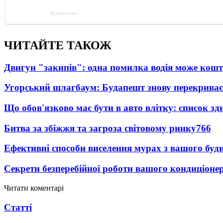
ЧИТАЙТЕ ТАКОЖ
Двигун "закипів": одна помилка водія може кош
Угорський шлагбаум: Будапешт знову перекриває
Що обов'язково має бути в авто влітку: список зди
Битва за збіжжя та загроза світовому ринку
766
Ефективні способи виселення мурах з вашого буд
Секрети безперебійної роботи вашого кондиціоне
Читати коментарі
Статті