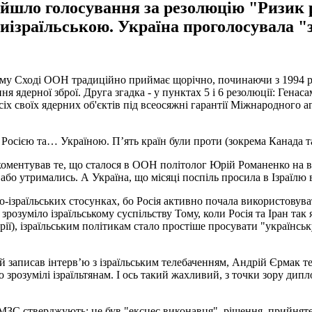
йшло голосування за резолюцію "Ризик р
иізраїльською. Україна проголосувала "з
у Сході ООН традиційно приймає щорічно, починаючи з 1994 року.
я ядерної зброї. Друга згадка - у пунктах 5 і 6 резолюції: Гена
х своїх ядерних об'єктів під всеосяжні гарантії Міжнародного аг
 Росією та… Україною. П’ять країн були проти (зокрема Канада 
 прокоментував те, що сталося в ООН політолог Юрій Романенко на
або утримались. А Україна, що місяці поспіль просила в Ізраїлю
о-ізраїльських стосунках, бо Росія активно почала використовува
зрозуміло ізраїльському суспільству Тому, коли Росія та Іран та
ирії), ізраїльським політикам стало простіше просувати "українс
 записав інтерв’ю з ізраїльським телебаченням, Андрій Єрмак теж
зрозумілі ізраїльтянам. І ось такий жахливий, з точки зору дипл
ЗС стверджують: це був "ексцес виконавця", рішення, прийняте з