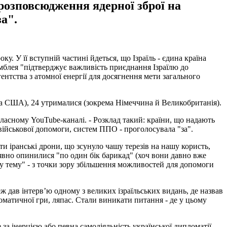
озповсюдження ядерної зброї на
а".
 У її вступній частині йдеться, що Ізраїль - єдина країна
самблея "підтверджує важливість приєднання Ізраїлю до
ентства з атомної енергії для досягнення мети загального
та США), 24 утрималися (зокрема Німеччина й Великобританія).
 власному YouTube-каналі. - Розклад такий: країни, що надають
 військової допомоги, систем ППО - проголосувала "за".
ти іранські дрони, що зсунуло чашу терезів на нашу користь,
к явно опинилися "по один бік барикад" (хоч вони давно вже
ьку тему" - з точки зору збільшення можливостей для допомоги
 дав інтерв’ю одному з великих ізраїльських видань, де назвав
оматичної гри, ляпас. Стали виникати питання - де у цьому
а інерцією або певна самодіяльність української дипломатії.