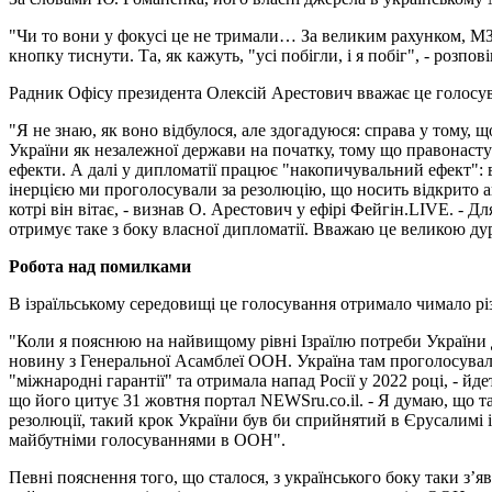
"Чи то вони у фокусі це не тримали… За великим рахунком, МЗС
кнопку тиснути. Та, як кажуть, "усі побігли, і я побіг", - розпо
Радник Офісу президента Олексій Арестович вважає це голос
"Я не знаю, як воно відбулося, але здогадуюся: справа у тому,
України як незалежної держави на початку, тому що правонасту
ефекти. А далі у дипломатії працює "накопичувальний ефект": вв
інерцією ми проголосували за резолюцію, що носить відкрито ан
котрі він вітає, - визнав О. Арестович у ефірі Фейгін.LIVE. - 
отримує таке з боку власної дипломатії. Вважаю це великою дур
Робота над помилками
В ізраїльському середовищі це голосування отримало чимало різк
"Коли я пояснюю на найвищому рівні Ізраїлю потреби України д
новину з Генеральної Асамблеї ООН. Україна там проголосувала 
"міжнародні гарантії" та отримала напад Росії у 2022 році, - 
що його цитує 31 жовтня портал NEWSru.co.il. - Я думаю, що 
резолюції, такий крок України був би сприйнятий в Єрусалимі 
майбутніми голосуваннями в ООН".
Певні пояснення того, що сталося, з українського боку таки з’я