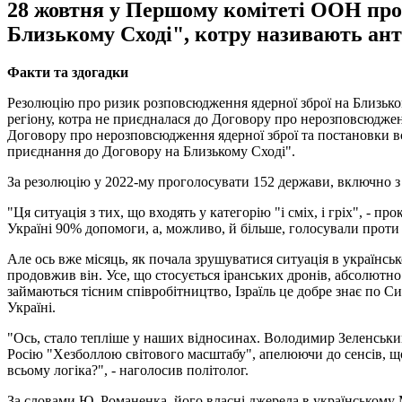
28 жовтня у Першому комітеті ООН про
Близькому Сході", котру називають ант
Факти та здогадки
Резолюцію про ризик розповсюдження ядерної зброї на Близьком
регіону, котра не приєдналася до Договору про нерозповсюдженн
Договору про нерозповсюдження ядерної зброї та постановки всі
приєднання до Договору на Близькому Сході".
За резолюцію у 2022-му проголосувати 152 держави, включно з
"Ця ситуація з тих, що входять у категорію "і сміх, і гріх", -
Україні 90% допомоги, а, можливо, й більше, голосували проти 
Але ось вже місяць, як почала зрушуватися ситуація в українськ
продовжив він. Усе, що стосується іранських дронів, абсолютно 
займаються тісним співробітництво, Ізраїль це добре знає по С
Україні.
"Ось, стало тепліше у наших відносинах. Володимир Зеленський
Росію "Хезболлою світового масштабу", апелюючи до сенсів, що 
всьому логіка?", - наголосив політолог.
За словами Ю. Романенка, його власні джерела в українському М