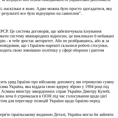
, наскільки я знаю. Адже можна було просто здогадатися, яку
 у результаті все було відпущено на самоплив".
СРСР. Це система договорів, що забезпечувала існування
ювати систему міжнародних відносин, це викликало б небажані
ю - в тебе зростає авторитет. Або не розібравшись, або ж за
повідомив, що з Ізраїлем нарешті склалися робочі стосунки,
проводить свою зовнішню політику у сфері оборони і раптом
сить уряд Ізраїлю про військову допомогу, ми отримуємо сумну
ама Україна, яка віддала свою ядерну зброю у 1994 році під
на Асмана міністру закордонних справ України Дмитру Кулебі,
а хоча б утрималася в ООН під час голосування щодо цієї
нтом для перегляду позицій України щодо Ізраїлю перед
нтерв'ю ізраїльському виданню Деталі, Україна могла би зайняти