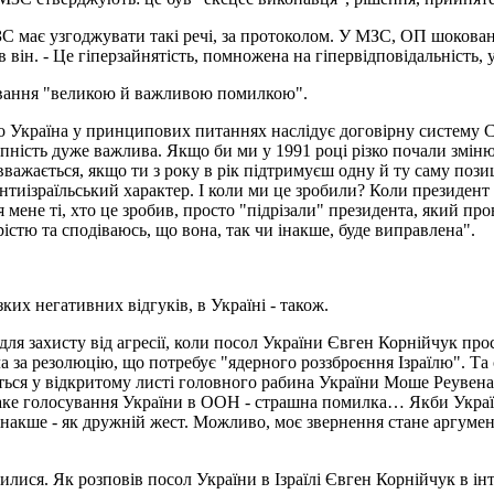
 має узгоджувати такі речі, за протоколом. У МЗС, ОП шоковані
вів він. - Це гіперзайнятість, помножена на гіпервідповідальність,
ування "великою й важливою помилкою".
 що Україна у принципових питаннях наслідує договірну систему 
пність дуже важлива. Якщо би ми у 1991 році різко почали змін
ажається, якщо ти з року в рік підтримуєш одну й ту саму позиці
тиізраїльський характер. І коли ми це зробили? Коли президент 
Для мене ті, хто це зробив, просто "підрізали" президента, який 
істю та сподіваюсь, що вона, так чи інакше, буде виправлена".
их негативних відгуків, в Україні - також.
ля захисту від агресії, коли посол України Євген Корнійчук про
за резолюцію, що потребує "ядерного роззброєння Ізраїлю". Та с
йдеться у відкритому листі головного рабина України Моше Реуве
таке голосування України в ООН - страшна помилка… Якби Україн
інакше - як дружній жест. Можливо, моє звернення стане аргуме
вилися. Як розповів посол України в Ізраїлі Євген Корнійчук в і