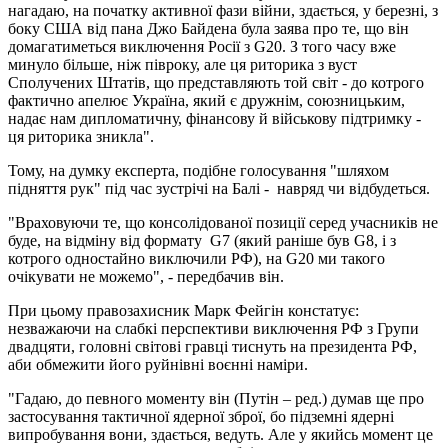
нагадаю, на початку активної фази війни, здається, у березні, з
боку США від пана Джо Байдена була заява про те, що він
домагатиметься виключення Росії з G20. З того часу вже
минуло більше, ніж півроку, але ця риторика з вуст
Сполучених Штатів, що представляють той світ - до котрого
фактично апелює Україна, який є дружнім, союзницьким,
надає нам дипломатичну, фінансову й військову підтримку -
ця риторика зникла".
Тому, на думку експерта, подібне голосування "шляхом
підняття рук" під час зустрічі на Балі - навряд чи відбудеться.
"Враховуючи те, що консолідованої позиції серед учасників не
буде, на відміну від формату G7 (який раніше був G8, і з
котрого одностайно виключили РФ), на G20 ми такого
очікувати не можемо", - передбачив він.
При цьому правозахисник Марк Фейгін констатує:
незважаючи на слабкі перспективи виключення РФ з Групи
двадцяти, головні світові гравці тиснуть на президента РФ,
аби обмежити його руйнівні воєнні наміри.
"Гадаю, до певного моменту він (Путін – ред.) думав ще про
застосування тактичної ядерної зброї, бо підземні ядерні
випробування вони, здається, ведуть. Але у якийсь момент це