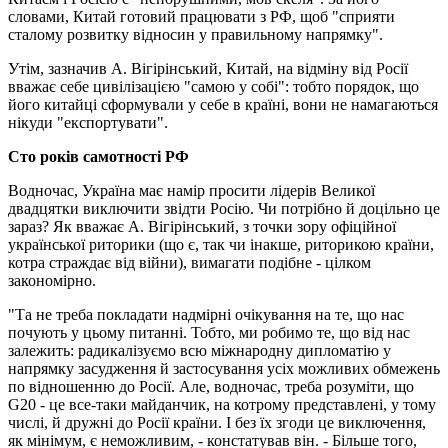
словами, Китай готовий працювати з РФ, щоб "сприяти
сталому розвитку відносин у правильному напрямку".
Утім, зазначив А. Вігірінський, Китай, на відміну від Росії
вважає себе цивілізацією "самою у собі": тобто порядок, що
його китайці сформували у себе в країні, вони не намагаються
нікуди "експортувати".
Сто років самотності РФ
Водночас, Україна має намір просити лідерів Великої
двадцятки виключити звідти Росію. Чи потрібно й доцільно це
зараз? Як вважає А. Вігірінський, з точки зору офіційної
української риторики (що є, так чи інакше, риторикою країни,
котра страждає від війни), вимагати подібне - цілком
закономірно.
"Та не треба покладати надмірні очікування на те, що нас
почують у цьому питанні. Тобто, ми робимо те, що від нас
залежить: радикалізуємо всю міжнародну дипломатію у
напрямку засудження й застосування усіх можливих обмежень
по відношенню до Росії. Але, водночас, треба розуміти, що
G20 - це все-таки майданчик, на котрому представлені, у тому
числі, й дружні до Росії країни. І без їх згоди це виключення,
як мінімум, є неможливим, - констатував він. - Більше того,