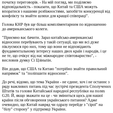
початку переговорів. - На мій погляд, ми поділяємо
відповідальність - показати, що Китай та США можуть
впоратися з нашими розбіжностями, запобігти конкуренції від
конфлікту та знайти шляхи для кращої співпраці".
Голова КНР був ще більш компліментарним по відношенню
до американського колеги.
"Приємно вас бачити. Зараз китайсько-американські
відносини перебувають у такій ситуації, що ми всі дуже
піклуємося про них, тому що вони не відповідають
фундаментальному інтересу наших двох країн і народів, і це
не те, що очікує від нас міжнародне співтовариство", -
висловив думку Сі Цзіньпін.
Він додав, що США та Китаю "потрібно знайти правильний
напрямок" та "поліпшити відносини".
До речі, відомо, що тема України - не єдине, хоч і не останнє з
ряду важливих питань під час зустрічі президента Сполучених
Штатів та голови Китайської народної республіки на полях
G20. Й, якщо зважати на це - чи зміниться щось для нашої
країни після обговорення українського питання? Адже
очевидно, що Китай навряд чи одразу перейде з "сірої" на
"білу" сторону" у підтримці України.