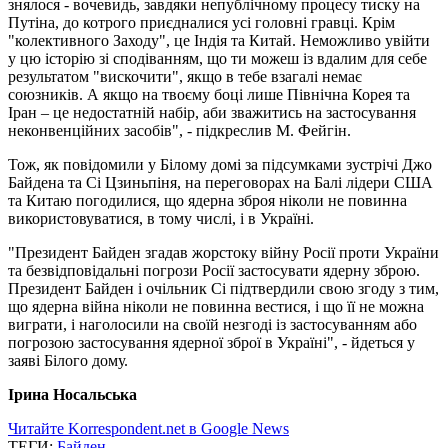
знялося - вочевидь, завдяки непублічному процесу тиску на
Путіна, до котрого приєдналися усі головні гравці. Крім
"колективного Заходу", це Індія та Китай. Неможливо увійти
у цю історію зі сподіванням, що ти можеш із вдалим для себе
результатом "вискочити", якщо в тебе взагалі немає
союзників. А якщо на твоєму боці лише Північна Корея та
Іран – це недостатній набір, аби зважитись на застосування
неконвенційних засобів", - підкреслив М. Фейгін.
Тож, як повідомили у Білому домі за підсумками зустрічі Джо
Байдена та Сі Цзиньпіня, на переговорах на Балі лідери США
та Китаю погодилися, що ядерна зброя ніколи не повинна
використовуватися, в тому числі, і в Україні.
"Президент Байден згадав жорстоку війну Росії проти України
та безвідповідальні погрози Росії застосувати ядерну зброю.
Президент Байден і очільник Сі підтвердили свою згоду з тим,
що ядерна війна ніколи не повинна вестися, і що її не можна
виграти, і наголосили на своїй незгоді із застосуванням або
погрозою застосування ядерної зброї в Україні", - йдеться у
заяві Білого дому.
Ірина Носальська
Читайте Korrespondent.net в Google News
ТЕГИ:
Байден