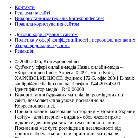
Контакти
Реклама на сайті
Використання матеріалів korrespondent.net
Правила користування сайтом
Договір користування сайтом
Політика у сфері конфіденційності і персональних даних
Угода щодо користування
Редакція
© 2000-2026, Korrespondent.net
Суб'єкт у сфері онлайн-медіа Назва онлайн-медіа –
«КореспонденТ.net» Адреса: 02091, місто Київ,
ХАРКІВСЬКЕ ШОСЕ, будинок 172-Б, офіс 208/1 E-mail:
sunlight@mediadim.com.ua
Телефон: 044-205-43-00
Ідентифікатор медіа – R40-06068
Використання будь-яких матеріалів, розміщених на
сайті, дозволяється за умови посилання на
Корреспондент.net.
При копіюванні матеріалів зі сторінки « Новини України
і світу» , для інтернет - видань - обов'язкове пряме
відкрите для пошукових систем гіперпосилання .
Посилання має бути розміщена в незалежності від
повного або часткового використання матеріалів.