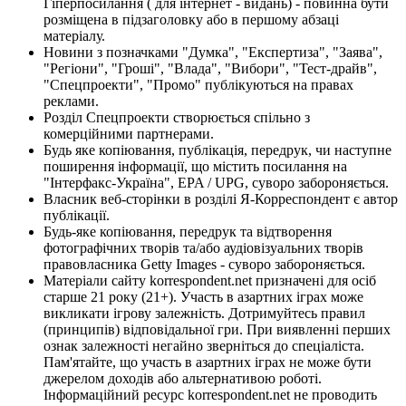
Гіперпосилання ( для інтернет - видань) - повинна бути
розміщена в підзаголовку або в першому абзаці
матеріалу.
Новини з позначками "Думка", "Експертиза", "Заява",
"Регіони", "Гроші", "Влада", "Вибори", "Тест-драйв",
"Спецпроекти", "Промо" публікуються на правах
реклами.
Розділ Спецпроекти створюється спільно з
комерційними партнерами.
Будь яке копіювання, публікація, передрук, чи наступне
поширення інформації, що містить посилання на
"Інтерфакс-Україна", EPA / UPG, суворо забороняється.
Власник веб-сторінки в розділі Я-Корреспондент є автор
публікації.
Будь-яке копіювання, передрук та відтворення
фотографічних творів та/або аудіовізуальних творів
правовласника Getty Images - суворо забороняється.
Матеріали сайту korrespondent.net призначені для осіб
старше 21 року (21+). Участь в азартних іграх може
викликати ігрову залежність. Дотримуйтесь правил
(принципів) відповідальної гри. При виявленні перших
ознак залежності негайно зверніться до спеціаліста.
Пам'ятайте, що участь в азартних іграх не може бути
джерелом доходів або альтернативою роботі.
Інформаційний ресурс korrespondent.net не проводить