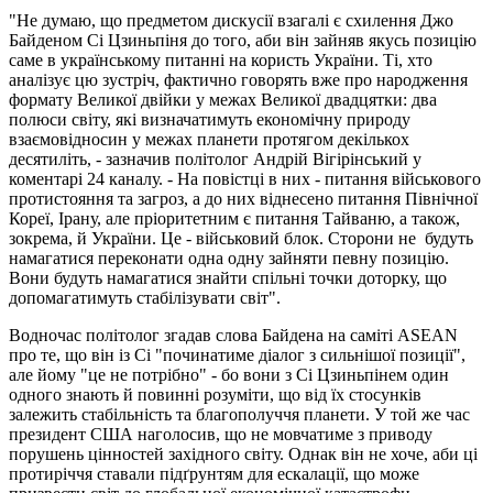
"Не думаю, що предметом дискусії взагалі є схилення Джо
Байденом Сі Цзиньпіня до того, аби він зайняв якусь позицію
саме в українському питанні на користь України. Ті, хто
аналізує цю зустріч, фактично говорять вже про народження
формату Великої двійки у межах Великої двадцятки: два
полюси світу, які визначатимуть економічну природу
взаємовідносин у межах планети протягом декількох
десятиліть, - зазначив політолог Андрій Вігірінський у
коментарі 24 каналу. - На повістці в них - питання військового
протистояння та загроз, а до них віднесено питання Північної
Кореї, Ірану, але пріоритетним є питання Тайваню, а також,
зокрема, й України. Це - військовий блок. Сторони не будуть
намагатися переконати одна одну зайняти певну позицію.
Вони будуть намагатися знайти спільні точки доторку, що
допомагатимуть стабілізувати світ".
Водночас політолог згадав слова Байдена на саміті ASEAN
про те, що він із Сі "починатиме діалог з сильнішої позиції",
але йому "це не потрібно" - бо вони з Сі Цзиньпінем один
одного знають й повинні розуміти, що від їх стосунків
залежить стабільність та благополуччя планети. У той же час
президент США наголосив, що не мовчатиме з приводу
порушень цінностей західного світу. Однак він не хоче, аби ці
протиріччя ставали підґрунтям для ескалації, що може