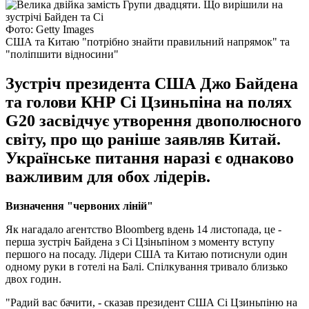
Фото: Getty Images
США та Китаю "потрібно знайти правильний напрямок" та
"поліпшити відносини"
Зустріч президента США Джо Байдена
та голови КНР Сі Цзиньпіна на полях
G20 засвідчує утворення двополюсного
світу, про що раніше заявляв Китай.
Українське питання наразі є однаково
важливим для обох лідерів.
Визначення "червоних ліній"
Як нагадало агентство Bloomberg вдень 14 листопада, це -
перша зустріч Байдена з Сі Цзіньпіном з моменту вступу
першого на посаду. Лідери США та Китаю потиснули один
одному руки в готелі на Балі. Спілкування тривало близько
двох годин.
"Радий вас бачити, - сказав президент США Сі Цзиньпіню на