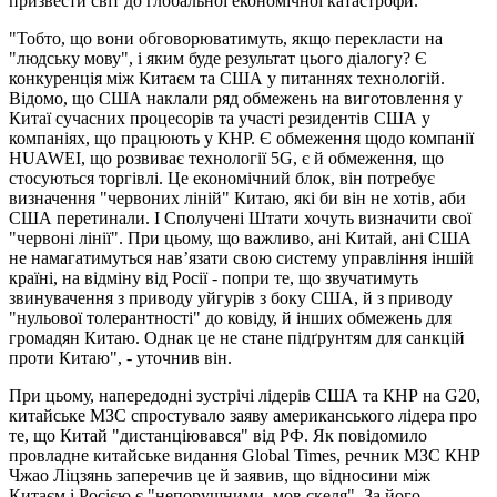
призвести світ до глобальної економічної катастрофи.
"Тобто, що вони обговорюватимуть, якщо перекласти на
"людську мову", і яким буде результат цього діалогу? Є
конкуренція між Китаєм та США у питаннях технологій.
Відомо, що США наклали ряд обмежень на виготовлення у
Китаї сучасних процесорів та участі резидентів США у
компаніях, що працюють у КНР. Є обмеження щодо компанії
HUAWEI, що розвиває технології 5G, є й обмеження, що
стосуються торгівлі. Це економічний блок, він потребує
визначення "червоних ліній" Китаю, які би він не хотів, аби
США перетинали. І Сполучені Штати хочуть визначити свої
"червоні лінії". При цьому, що важливо, ані Китай, ані США
не намагатимуться нав’язати свою систему управління іншій
країні, на відміну від Росії - попри те, що звучатимуть
звинувачення з приводу уйгурів з боку США, й з приводу
"нульової толерантності" до ковіду, й інших обмежень для
громадян Китаю. Однак це не стане підґрунтям для санкцій
проти Китаю", - уточнив він.
При цьому, напередодні зустрічі лідерів США та КНР на G20,
китайське МЗС спростувало заяву американського лідера про
те, що Китай "дистанціювався" від РФ. Як повідомило
провладне китайське видання Global Times, речник МЗС КНР
Чжао Ліцзянь заперечив це й заявив, що відносини між
Китаєм і Росією є "непорушними, мов скеля". За його