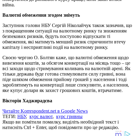
війна.
Валютні обмеження згодом знімуть
Заступник голови НБУ Сергій Ніколайчук також зазначив, що
з покращенням ситуації на валютному ринку та зниженням
безпекових ризиків, будуть поступово відпускати ті
обмеження, які матимуть менший ризик спричинити втечу
капіталу і несприятливі події на валютному ринку.
Своєю чергою О. Болтян каже, що валютні обмеження щодо
вивезення коштів, за обсягом конвертації на місяць тощо – це
всі заходи щодо стримування коливань на валютній арені. Як
тільки держава буде готова стимулювати силу гривні, вона
піде шляхом обмеження прийому грошей у населення і тоді
зароблятимуть на конвертації лише спекулянти, а населення,
яке купує долари як захист грошових коштів, втрачатиме.
Вікторія Хаджирадєва
Читайте Korrespondent.net в Google News
ТЕГИ:
НБУ
,
курс валют
,
курс гривны
Якщо ви помітили помилку, виділіть необхідний текст і
натисніть Ctrl + Enter, щоб повідомити про це редакцію.