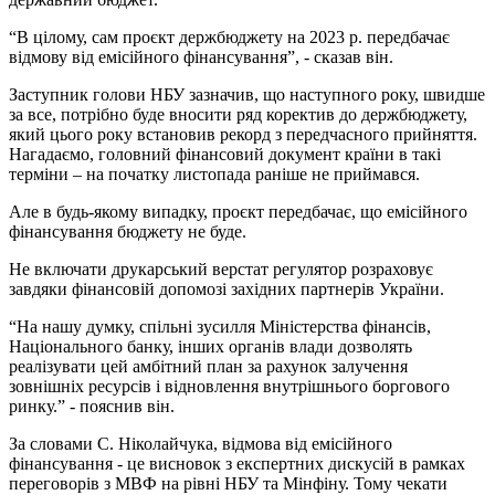
“В цілому, сам проєкт держбюджету на 2023 р. передбачає
відмову від емісійного фінансування”, - сказав він.
Заступник голови НБУ зазначив, що наступного року, швидше
за все, потрібно буде вносити ряд коректив до держбюджету,
який цього року встановив рекорд з передчасного прийняття.
Нагадаємо, головний фінансовий документ країни в такі
терміни – на початку листопада раніше не приймався.
Але в будь-якому випадку, проєкт передбачає, що емісійного
фінансування бюджету не буде.
Не включати друкарський верстат регулятор розраховує
завдяки фінансовій допомозі західних партнерів України.
“На нашу думку, спільні зусилля Міністерства фінансів,
Національного банку, інших органів влади дозволять
реалізувати цей амбітний план за рахунок залучення
зовнішніх ресурсів і відновлення внутрішнього боргового
ринку.” - пояснив він.
За словами С. Ніколайчука, відмова від емісійного
фінансування - це висновок з експертних дискусій в рамках
переговорів з МВФ на рівні НБУ та Мінфіну. Тому чекати