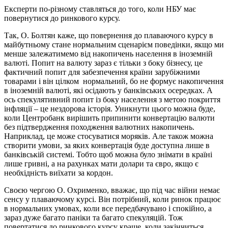
Експерти по-різному ставляться до того, коли НБУ має
повернутися до ринкового курсу.
Так, О. Болтян каже, що повернення до плаваючого курсу в
майбутньому стане нормальним сценарієм поведінки, якщо ми
менше залежатимемо від накопичень населення в іноземній
валюті. Попит на валюту зараз є тільки з боку бізнесу, це
фактичний попит для забезпечення країни зарубіжними
товарами і він цілком нормальний, бо не формує накопичення
в іноземній валюті, які осідають у банківських осередках. А
ось спекулятивний попит із боку населення з метою покриття
інфляції – це нездорова історія. Уникнути цього можна буде,
коли Центробанк вирішить припинити конвертацію валюти
без підтвердження походження валютних накопичень.
Наприклад, це може стосуватися моряків. Але також можна
створити умови, за яких конвертація буде доступна лише в
банківській системі. Тобто щоб можна було знімати в країні
лише гривні, а на рахунках мати долари та євро, якщо є
необхідність виїхати за кордон.
Своєю чергою О. Охрименко, вважає, що під час війни немає
сенсу у плаваючому курсі. Він потрібний, коли ринок працює
в нормальних умовах, коли все передбачувано і спокійно, а
зараз дуже багато паніки та багато спекуляцій. Тож
повертатися до ринкового курсу краще, коли закінчиться