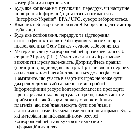
комерційними партнерами.
Будь яке копіювання, публікація, передрук, чи наступне
поширення інформації, що містить посилання на
"Інтерфакс-Україна", EPA / UPG, суворо забороняється.
Власник веб-сторінки в розділі Я-Корреспондент є автор
публікації.
Будь-яке копіювання, передрук та відтворення
фотографічних творів та/або аудіовізуальних творів
правовласника Getty Images - суворо забороняється.
Матеріали сайту korrespondent.net призначені для осіб
старше 21 року (21+). Участь в азартних іграх може
викликати ігрову залежність. Дотримуйтесь правил
(принципів) відповідальної гри. При виявленні перших
ознак залежності негайно зверніться до спеціаліста.
Пам'ятайте, що участь в азартних іграх не може бути
джерелом доходів або альтернативою роботі.
Інформаційний ресурс korrespondent.net не проводить
ігри на реальні та/або віртуальні гроші, також сайт не
приймає ні в якій формі оплату ставок та інших
платежів, які пов’язані/можуть бути пов’язані з
азартними іграми, букмекерами чи тоталізаторами. Будь-
які матеріали на інформаційному ресурсі
korrespondent.net публікуються виключно в
інформаційних цілях.