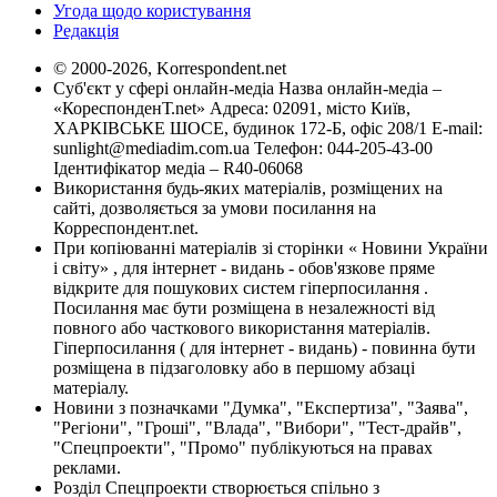
Угода щодо користування
Редакція
© 2000-2026, Korrespondent.net
Суб'єкт у сфері онлайн-медіа Назва онлайн-медіа –
«КореспонденТ.net» Адреса: 02091, місто Київ,
ХАРКІВСЬКЕ ШОСЕ, будинок 172-Б, офіс 208/1 E-mail:
sunlight@mediadim.com.ua
Телефон: 044-205-43-00
Ідентифікатор медіа – R40-06068
Використання будь-яких матеріалів, розміщених на
сайті, дозволяється за умови посилання на
Корреспондент.net.
При копіюванні матеріалів зі сторінки « Новини України
і світу» , для інтернет - видань - обов'язкове пряме
відкрите для пошукових систем гіперпосилання .
Посилання має бути розміщена в незалежності від
повного або часткового використання матеріалів.
Гіперпосилання ( для інтернет - видань) - повинна бути
розміщена в підзаголовку або в першому абзаці
матеріалу.
Новини з позначками "Думка", "Експертиза", "Заява",
"Регіони", "Гроші", "Влада", "Вибори", "Тест-драйв",
"Спецпроекти", "Промо" публікуються на правах
реклами.
Розділ Спецпроекти створюється спільно з