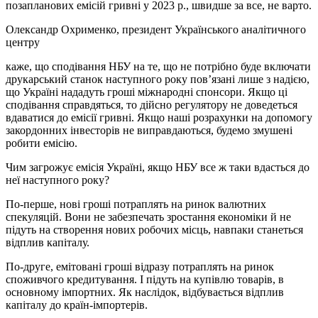
позапланових емісій гривні у 2023 р., швидше за все, не варто.
Олександр Охрименко, президент Українського аналітичного
центру
каже, що сподівання НБУ на те, що не потрібно буде включати
друкарський станок наступного року пов’язані лише з надією,
що Україні нададуть гроші міжнародні спонсори. Якщо ці
сподівання справдяться, то дійсно регулятору не доведеться
вдаватися до емісії гривні. Якщо наші розрахунки на допомогу
закордонних інвесторів не виправдаються, будемо змушені
робити емісію.
Чим загрожує емісія Україні, якщо НБУ все ж таки вдасться до
неї наступного року?
По-перше, нові гроші потраплять на ринок валютних
спекуляцій. Вони не забезпечать зростання економіки й не
підуть на створення нових робочих місць, навпаки станеться
відплив капіталу.
По-друге, емітовані гроші відразу потраплять на ринок
споживчого кредитування. І підуть на купівлю товарів, в
основному імпортних. Як наслідок, відбувається відплив
капіталу до країн-імпортерів.