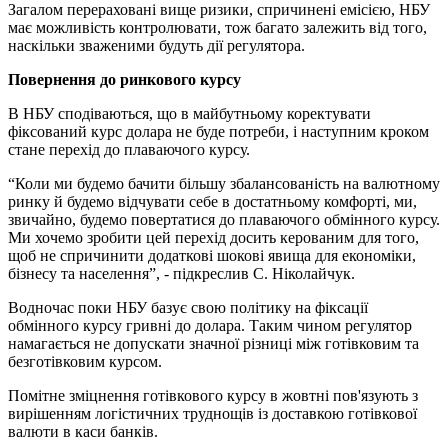
Загалом перераховані вище ризики, спричинені емісією, НБУ
має можливість контролювати, тож багато залежить від того,
наскільки зваженими будуть дії регулятора.
Повернення до ринкового курсу
В НБУ сподіваються, що в майбутньому коректувати
фіксований курс долара не буде потреби, і наступним кроком
стане перехід до плаваючого курсу.
“Коли ми будемо бачити більшу збалансованість на валютному
ринку й будемо відчувати себе в достатньому комфорті, ми,
звичайно, будемо повертатися до плаваючого обмінного курсу.
Ми хочемо зробити цей перехід досить керованим для того,
щоб не спричинити додаткові шокові явища для економіки,
бізнесу та населення”, - підкреслив С. Ніколайчук.
Водночас поки НБУ базує свою політику на фіксації
обмінного курсу гривні до долара. Таким чином регулятор
намагається не допускати значної різниці між готівковим та
безготівковим курсом.
Помітне зміцнення готівкового курсу в жовтні пов'язують з
вирішенням логістичних труднощів із доставкою готівкової
валюти в каси банків.