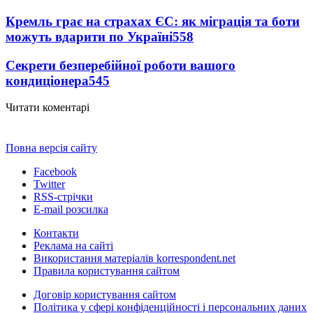
Кремль грає на страхах ЄС: як міграція та боти
можуть вдарити по Україні
558
Секрети безперебійної роботи вашого
кондиціонера
545
Читати коментарі
Повна версія сайту
Facebook
Twitter
RSS-стрічки
E-mail розсилка
Контакти
Реклама на сайті
Використання матеріалів korrespondent.net
Правила користування сайтом
Договір користування сайтом
Політика у сфері конфіденційності і персональних даних