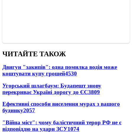
ЧИТАЙТЕ ТАКОЖ
Двигун "закипів": одна помилка водія може
коштувати купу грошей
4530
Угорський шлагбаум: Будапешт знову
перекриває Україні дорогу до ЄС
3809
Ефективні способи виселення мурах з вашого
будинку
2057
"Війна міст": чому балістичний терор РФ не є
відповіддю на удари ЗСУ
1074