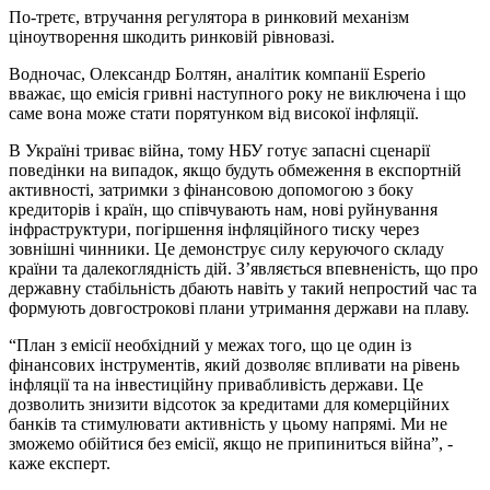
По-третє, втручання регулятора в ринковий механізм
ціноутворення шкодить ринковій рівновазі.
Водночас, Олександр Болтян, аналітик компанії Esperio
вважає, що емісія гривні наступного року не виключена і що
саме вона може стати порятунком від високої інфляції.
В Україні триває війна, тому НБУ готує запасні сценарії
поведінки на випадок, якщо будуть обмеження в експортній
активності, затримки з фінансовою допомогою з боку
кредиторів і країн, що співчувають нам, нові руйнування
інфраструктури, погіршення інфляційного тиску через
зовнішні чинники. Це демонструє силу керуючого складу
країни та далекоглядність дій. З’являється впевненість, що про
державну стабільність дбають навіть у такий непростий час та
формують довгострокові плани утримання держави на плаву.
“План з емісії необхідний у межах того, що це один із
фінансових інструментів, який дозволяє впливати на рівень
інфляції та на інвестиційну привабливість держави. Це
дозволить знизити відсоток за кредитами для комерційних
банків та стимулювати активність у цьому напрямі. Ми не
зможемо обійтися без емісії, якщо не припиниться війна”, -
каже експерт.