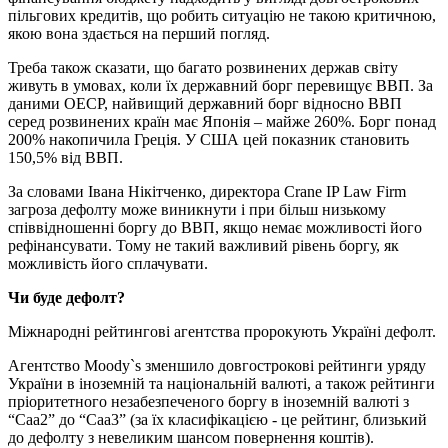
пільгових кредитів, що робить ситуацію не такою критичною,
якою вона здається на перший погляд.
Треба також сказати, що багато розвинених держав світу
живуть в умовах, коли їх державний борг перевищує ВВП. За
даними ОЕСР, найвищий державний борг відносно ВВП
серед розвинених країн має Японія – майже 260%. Борг понад
200% накопичила Греція. У США цей показник становить
150,5% від ВВП.
За словами Івана Нікітченко, директора Crane IP Law Firm
загроза дефолту може виникнути і при більш низькому
співвідношенні боргу до ВВП, якщо немає можливості його
рефінансувати. Тому не такий важливий рівень боргу, як
можливість його сплачувати.
Чи буде дефолт?
Міжнародні рейтингові агентства пророкують Україні дефолт.
Агентство Moody`s зменшило довгострокові рейтинги уряду
України в іноземній та національній валюті, а також рейтинги
пріоритетного незабезпеченого боргу в іноземній валюті з
“Caa2” до “Caa3” (за їх класифікацією - це рейтинг, близький
до дефолту з невеликим шансом повернення коштів).