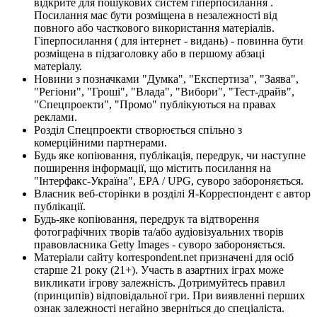
відкрите для пошукових систем гіперпосилання .
Посилання має бути розміщена в незалежності від
повного або часткового використання матеріалів.
Гіперпосилання ( для інтернет - видань) - повинна бути
розміщена в підзаголовку або в першому абзаці
матеріалу.
Новини з позначками "Думка", "Експертиза", "Заява",
"Регіони", "Гроші", "Влада", "Вибори", "Тест-драйв",
"Спецпроекти", "Промо" публікуються на правах
реклами.
Розділ Спецпроекти створюється спільно з
комерційними партнерами.
Будь яке копіювання, публікація, передрук, чи наступне
поширення інформації, що містить посилання на
"Інтерфакс-Україна", EPA / UPG, суворо забороняється.
Власник веб-сторінки в розділі Я-Корреспондент є автор
публікації.
Будь-яке копіювання, передрук та відтворення
фотографічних творів та/або аудіовізуальних творів
правовласника Getty Images - суворо забороняється.
Матеріали сайту korrespondent.net призначені для осіб
старше 21 року (21+). Участь в азартних іграх може
викликати ігрову залежність. Дотримуйтесь правил
(принципів) відповідальної гри. При виявленні перших
ознак залежності негайно зверніться до спеціаліста.