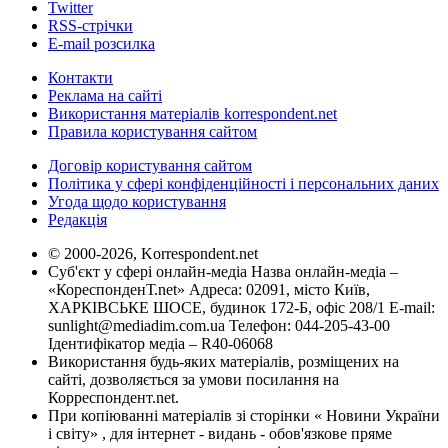
Twitter
RSS-стрічки
E-mail розсилка
Контакти
Реклама на сайті
Використання матеріалів korrespondent.net
Правила користування сайтом
Договір користування сайтом
Політика у сфері конфіденційності і персональних даних
Угода щодо користування
Редакція
© 2000-2026, Korrespondent.net
Суб'єкт у сфері онлайн-медіа Назва онлайн-медіа –
«КореспонденТ.net» Адреса: 02091, місто Київ,
ХАРКІВСЬКЕ ШОСЕ, будинок 172-Б, офіс 208/1 E-mail:
sunlight@mediadim.com.ua
Телефон: 044-205-43-00
Ідентифікатор медіа – R40-06068
Використання будь-яких матеріалів, розміщених на
сайті, дозволяється за умови посилання на
Корреспондент.net.
При копіюванні матеріалів зі сторінки « Новини України
і світу» , для інтернет - видань - обов'язкове пряме