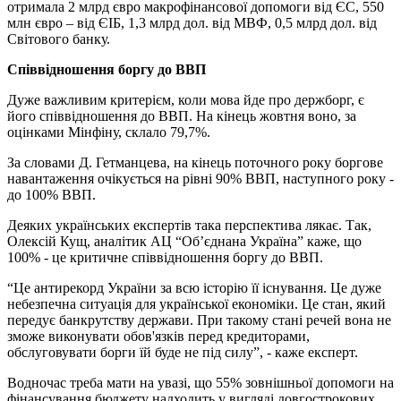
отримала 2 млрд євро макрофінансової допомоги від ЄС, 550
млн євро – від ЄІБ, 1,3 млрд дол. від МВФ, 0,5 млрд дол. від
Світового банку.
Співвідношення боргу до ВВП
Дуже важливим критерієм, коли мова йде про держборг, є
його співвідношення до ВВП. На кінець жовтня воно, за
оцінками Мінфіну, склало 79,7%.
За словами Д. Гетманцева, на кінець поточного року боргове
навантаження очікується на рівні 90% ВВП, наступного року -
до 100% ВВП.
Деяких українських експертів така перспектива лякає. Так,
Олексій Кущ, аналітик АЦ “Об’єднана Україна” каже, що
100% - це критичне співвідношення боргу до ВВП.
“Це антирекорд України за всю історію її існування. Це дуже
небезпечна ситуація для української економіки. Це стан, який
передує банкрутству держави. При такому стані речей вона не
зможе виконувати обов'язків перед кредиторами,
обслуговувати борги їй буде не під силу”, - каже експерт.
Водночас треба мати на увазі, що 55% зовнішньої допомоги на
фінансування бюджету надходить у вигляді довгострокових