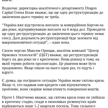
Водночас директорка аналітичного департаменту Dragon
Capital Олена Білан вважає, що ще одну реструктуризацію до
закінчення цього терміну не треба.
“Україна вже відстрочила виплати за комерційним боргом на
два роки, відтермінувавши виплати на 6 млрд дол. Проводити
ще одну реструктуризацію до закінчення цього терміну немає
сенсу. Далі доцільність реструктуризації буде залежати від
макроекономічної ситуації”, – каже вона.
Своєю чергою Максим Орищак, аналітик компанії “Центр
біржових технологій” (ЦБТ) вважає, що реструктуризація
боргу на два роки не є критичною. Нема різниці в тому, на
який термін робити пролонгацію. Це рішення може бути
продовжено. Якщо пішли на нього один раз, то підуть і
вдруге.
Є думка, що погіршити ситуацію України може світова криза.
Якщо ті, хто надавав нам кредити самі відчуватимуть
проблеми, вони скоріше вимагатимуть повернення коштів.
Проте І. Нікітченко вважає, що світова криза поки не увійшла
в критичну стадію, спади в економіках розвинутих країн
відбуваються лише 1-2 квартали поспіль. Тому сильного