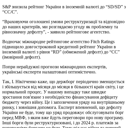
S&P знизила рейтинг України в іноземній валюті до “SD/SD” з
“CC/C”.
“Враховуючи оголошені умови реструктуризації та відповідно
до наших критеріїв, ми розглядаємо угоду як проблемну та
рівнозначну дефолту”, - заявило рейтингове агентство.
Водночас міжнародне рейтингове агентство Fitch Ratings
підвищило довгостроковий кредитний рейтинг України в
іноземній валюті з рівня “RD” (обмежений дефолт) до “CC”
(імовірний дефолт).
Попри нерайдужні прогнози міжнародних експертів,
українські експерти налаштовані оптимістично.
Так, І. Нікітченко каже, що держборг періодично зменшується
і збільшується від місяця до місяця в більшості країн світу, і це
нормальний процес. У нашому випадку таке швидке
зростання пов'язане з необхідністю фінансування дефіциту
бюджету через війну. Це і запозичення уряду на внутрішньому
ринку, і зовнішня допомога. Експерт впевнений, що дефолту
України не буде, тому що уряд продовжує обслуговувати борг
перед МВФ, з яким вже йдуть переговори про нову програму.
Інші борги були реструктуризовані, і до 2024 р. платежів за
попередніми боргами не буде. Тому під час війни та перший