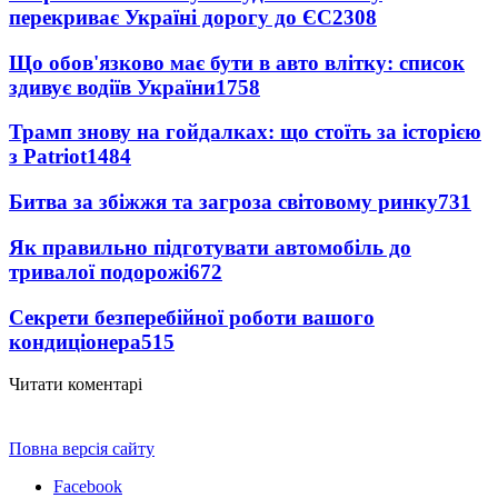
перекриває Україні дорогу до ЄС
2308
Що обов'язково має бути в авто влітку: список
здивує водіїв України
1758
Трамп знову на гойдалках: що стоїть за історією
з Patriot
1484
Битва за збіжжя та загроза світовому ринку
731
Як правильно підготувати автомобіль до
тривалої подорожі
672
Секрети безперебійної роботи вашого
кондиціонера
515
Читати коментарі
Повна версія сайту
Facebook