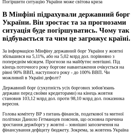
Погіршити ситуацію України може світова криза
В Мінфіні підрахували державний борг
України. Він зростає та за прогнозами
ситуація буде погіршуватись. Чому так
відбувається та чим це загрожує країні.
За інформацією Мінфіну державний борг України у жовтні
збільшився на 5,11%, або на 5,02 млрд дол. порівняно з
попереднім місяцем. Прогнози на майбутнє невтішні. Під
кінець поточного року боргове навантаження очікується на
рівні 90% ВВП, наступного року - до 100% ВВП. Чи
можливий в Україні дефолт?
Державний борг (сукупність усіх боргових зобов'язань
держави перед своїми кредиторами) на кінець жовтня
становив 103,12 млрд дол. проти 98,10 млрд дол. показника
вересня.
Голова комітету ВР з питань фінансів, податкової та митної
політики Данило Гетманцев пояснив, що основна причина
зростання держборгу у жовтні – зовнішні запозичення на
фінансування дефіциту бюджету. Зокрема, за жовтень Україна