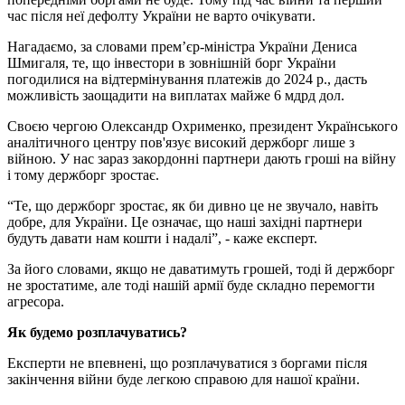
час після неї дефолту України не варто очікувати.
Нагадаємо, за словами прем’єр-міністра України Дениса
Шмигаля, те, що інвестори в зовнішній борг України
погодилися на відтермінування платежів до 2024 р., дасть
можливість заощадити на виплатах майже 6 мдрд дол.
Своєю чергою Олександр Охрименко, президент Українського
аналітичного центру пов'язує високий держборг лише з
війною. У нас зараз закордонні партнери дають гроші на війну
і тому держборг зростає.
“Те, що держборг зростає, як би дивно це не звучало, навіть
добре, для України. Це означає, що наші західні партнери
будуть давати нам кошти і надалі”, - каже експерт.
За його словами, якщо не даватимуть грошей, тоді й держборг
не зростатиме, але тоді нашій армії буде складно перемогти
агресора.
Як будемо розплачуватись?
Експерти не впевнені, що розплачуватися з боргами після
закінчення війни буде легкою справою для нашої країни.