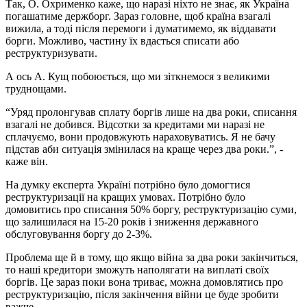
Так, О. Охрименко каже, що наразі ніхто не знає, як Україна
погашатиме держборг. Зараз головне, щоб країна взагалі
вижила, а тоді після перемоги і думатимемо, як віддавати
борги. Можливо, частину їх вдасться списати або
реструктуризувати.
А ось А. Кущ побоюється, що ми зіткнемося з великими
труднощами.
“Уряд пролонгував сплату боргів лише на два роки, списання
взагалі не добився. Відсотки за кредитами ми наразі не
сплачуємо, вони продовжують нараховуватись. Я не бачу
підстав аби ситуація змінилася на краще через два роки.”, -
каже він.
На думку експерта Україні потрібно було домогтися
реструктуризації на кращих умовах. Потрібно було
домовитись про списання 50% боргу, реструктуризацію суми,
що залишилася на 15-20 років і зниження державного
обслуговування боргу до 2-3%.
Проблема ще й в тому, що якщо війна за два роки закінчиться,
то наші кредитори зможуть наполягати на виплаті своїх
боргів. Це зараз поки вона триває, можна домовлятись про
реструктуризацію, після закінчення війни це буде зробити
важче.