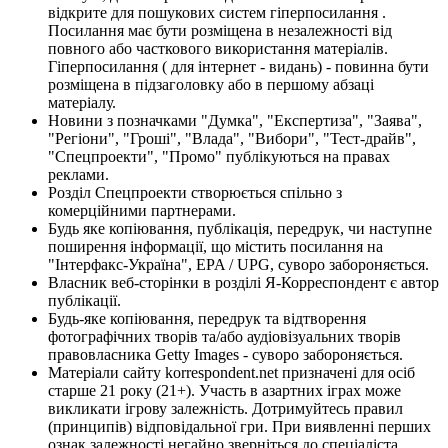
відкрите для пошукових систем гіперпосилання .
Посилання має бути розміщена в незалежності від
повного або часткового використання матеріалів.
Гіперпосилання ( для інтернет - видань) - повинна бути
розміщена в підзаголовку або в першому абзаці
матеріалу.
Новини з позначками "Думка", "Експертиза", "Заява",
"Регіони", "Гроші", "Влада", "Вибори", "Тест-драйв",
"Спецпроекти", "Промо" публікуються на правах
реклами.
Розділ Спецпроекти створюється спільно з
комерційними партнерами.
Будь яке копіювання, публікація, передрук, чи наступне
поширення інформації, що містить посилання на
"Інтерфакс-Україна", EPA / UPG, суворо забороняється.
Власник веб-сторінки в розділі Я-Корреспондент є автор
публікації.
Будь-яке копіювання, передрук та відтворення
фотографічних творів та/або аудіовізуальних творів
правовласника Getty Images - суворо забороняється.
Матеріали сайту korrespondent.net призначені для осіб
старше 21 року (21+). Участь в азартних іграх може
викликати ігрову залежність. Дотримуйтесь правил
(принципів) відповідальної гри. При виявленні перших
ознак залежності негайно зверніться до спеціаліста.