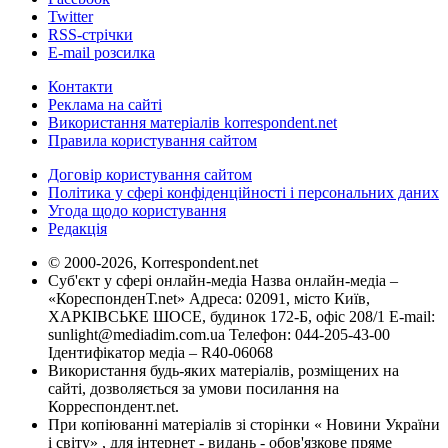
Twitter
RSS-стрічки
E-mail розсилка
Контакти
Реклама на сайті
Використання матеріалів korrespondent.net
Правила користування сайтом
Договір користування сайтом
Політика у сфері конфіденційності і персональних даних
Угода щодо користування
Редакція
© 2000-2026, Korrespondent.net
Суб'єкт у сфері онлайн-медіа Назва онлайн-медіа –
«КореспонденТ.net» Адреса: 02091, місто Київ,
ХАРКІВСЬКЕ ШОСЕ, будинок 172-Б, офіс 208/1 E-mail:
sunlight@mediadim.com.ua
Телефон: 044-205-43-00
Ідентифікатор медіа – R40-06068
Використання будь-яких матеріалів, розміщених на
сайті, дозволяється за умови посилання на
Корреспондент.net.
При копіюванні матеріалів зі сторінки « Новини України
і світу» , для інтернет - видань - обов'язкове пряме