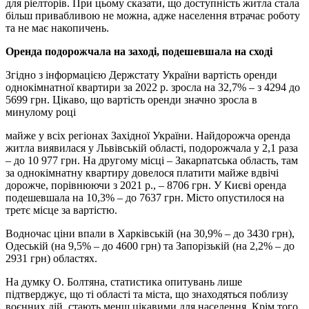
для ріелторів. При цьому сказати, що доступність житла стала
більш привабливою не можна, адже населення втрачає роботу
та не має накопичень.
Оренда подорожчала на заході, подешевшала на сході
Згідно з інформацією Держстату України вартість оренди
однокімнатної квартири за 2022 р. зросла на 32,7% – з 4294 до
5699 грн. Цікаво, що вартість оренди значно зросла в
минулому році
майже у всіх регіонах Західної України. Найдорожча оренда
житла виявилася у Львівській області, подорожчала у 2,1 раза
– до 10 977 грн. На другому місці – Закарпатська область, там
за однокімнатну квартиру довелося платити майже вдвічі
дорожче, порівнюючи з 2021 р., – 8706 грн. У Києві оренда
подешевшала на 10,3% – до 7637 грн. Місто опустилося на
третє місце за вартістю.
Водночас ціни впали в Харківській (на 30,9% – до 3430 грн),
Одеській (на 9,5% – до 4600 грн) та Запорізькій (на 2,2% – до
2931 грн) областях.
На думку О. Болтяна, статистика опитувань лише
підтверджує, що ті області та міста, що знаходяться поблизу
воєнних дій, стають менш цікавими для населення. Крім того,