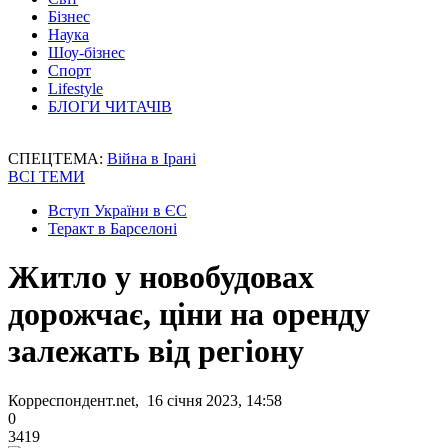
Бізнес
Наука
Шоу-бізнес
Спорт
Lifestyle
БЛОГИ ЧИТАЧІВ
СПЕЦТЕМА:
Війна в Ірані
ВСІ ТЕМИ
Вступ України в ЄС
Теракт в Барселоні
Житло у новобудовах
дорожчає, ціни на оренду
залежать від регіону
Корреспондент.net, 16 січня 2023, 14:58
0
3419