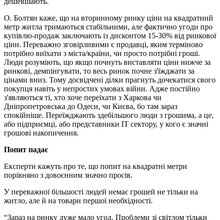
дешевшають.
О. Болтян каже, що на вторинному ринку ціни на квадратний
метр житла тримаються стабільними, але фактично угоди про
купівлю-продаж заключають із дисконтом 15-30% від ринкової
ціни. Переважно зговірливими є продавці, яким терміново
потрібно виїхати з міста/країни, чи просто потрібні гроші.
Люди розуміють, що якщо почнуть виставляти ціни нижче за
ринкові, демпінгувати, то весь ринок почне з'їжджати за
цінами вниз. Тому досвідчені ділки прагнуть дочекатися свого
покупця навіть у непростих умовах війни. Адже постійно
з'являються ті, хто хоче переїхати з Харкова чи
Дніпропетровська до Одеси, чи Києва, бо там зараз
спокійніше. Переїжджають здебільшого люди з грошима, а це,
або підприємці, або представники IT сектору, у кого є значні
грошові накопичення.
Попит падає
Експерти кажуть про те, що попит на квадратні метри
порівняно з довоєнним значно просів.
У переважної більшості людей немає грошей не тільки на
житло, але й на товари першої необхідності.
“Зараз на ринку дуже мало угод. Проблеми зі світлом тільки