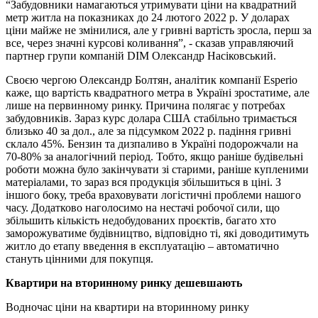
“Забудовники намагаються утримувати ціни на квадратний
метр житла на показниках до 24 лютого 2022 р. У доларах
ціни майже не змінилися, але у гривні вартість зросла, перш за
все, через значні курсові коливання”, - сказав управляючий
партнер групи компаній DIM Олександр Насіковський.
Своєю чергою Олександр Болтян, аналітик компанії Esperio
каже, що вартість квадратного метра в Україні зростатиме, але
лише на первинному ринку. Причина полягає у потребах
забудовників. Зараз курс долара США стабільно тримається
близько 40 за дол., але за підсумком 2022 р. падіння гривні
склало 45%. Бензин та дизпаливо в Україні подорожчали на
70-80% за аналогічний період. Тобто, якщо раніше будівельні
роботи можна було закінчувати зі старими, раніше купленими
матеріалами, то зараз вся продукція збільшиться в ціні. З
іншого боку, треба враховувати логістичні проблеми нашого
часу. Додатково наголосимо на нестачі робочої сили, що
збільшить кількість недобудованих проєктів, багато хто
заморожуватиме будівництво, відповідно ті, які доводитимуть
житло до етапу введення в експлуатацію – автоматично
стануть цінними для покупця.
Квартири на вторинному ринку дешевшають
Водночас ціни на квартири на вторинному ринку