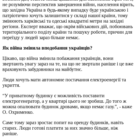
не розуміючи перспектив завершення війни, населення вірить,
що західна Україна в будь-якому випадку буде українською і
патріотично хочуть залишитися у складі нашої країни, тому
змінюють харківські та одеські квадратні метри на західні
регіони. Експерт вважає, що окрім військових дій, побоювань
територіального поділу країни та пошуку роботи, причин для
переїзду у людей зараз більше немає.
Як війна змінила вподобання українців?
Цікаво, що війна змінила побажання українців, вони
звертають увагу зараз на те, на що не звертали раніше і це вже
враховують забудовники на майбутнє.
Люди хочуть мати автономне постачання електроенергії та
укриття.
“У приватному будинку є можливість поставити
електрогенератор, а у квартирі цього не зробиш. До того ж
можна опалювати будинок дровами, якщо немає газу.”, - каже
О. Охрименко.
Саме тому зараз зростає попит на оренду будинків, навіть
старих. Люди готові платити за них значно більше, ніж
раніше.