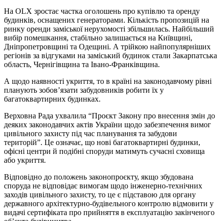
На OLX зростає частка оголошень про купівлю та оренду
будинків, оснащених генераторами. Кількість пропозицій на
ринку оренди заміської нерухомості збільшилась. Найбільший
вибір помешкання, стабільно залишається на Київщині,
Дніпропетровщині та Одещині. А трійкою найпопулярніших
регіонів за відгуками на заміський будинок стали Закарпатська
область, Чернігівщина та Івано-Франківщина.
А щодо наявності укриття, то в країні на законодавчому рівні
планують зобов’язати забудовників робити їх у
багатоквартирних будинках.
Верховна Рада ухвалила “Проєкт Закону про внесення змін до
деяких законодавчих актів України щодо забезпечення вимог
цивільного захисту під час планування та забудови
територій”. Це означає, що нові багатоквартирні будинки,
офісні центри й подібні споруди матимуть сучасні сховища
або укриття.
Відповідно до положень законопроєкту, якщо збудована
споруда не відповідає вимогам щодо інженерно-технічних
заходів цивільного захисту, то це є підставою для органу
державного архітектурно-будівельного контролю відмовити у
видачі сертифіката про прийняття в експлуатацію закінченого