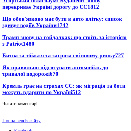
Угорський шлагбаум: Будапешт знову
перекриває Україні дорогу до ЄС
1812
Що обов'язково має бути в авто влітку: список
здивує водіїв України
1742
Трамп знову на гойдалках: що стоїть за історією
з Patriot
1480
Битва за збіжжя та загроза світовому ринку
727
Як правильно підготувати автомобіль до
тривалої подорожі
670
Кремль грає на страхах ЄС: як міграція та боти
можуть вдарити по Україні
512
Читати коментарі
Повна версія сайту
Facebook