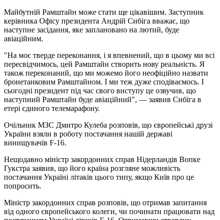
Майбутній Рамштайн може стати ще цікавішим. Заступник
керівника Офісу президента Андрій Сибіга вважає, що
наступне засідання, яке заплановано на лютий, буде
авіаційним.
"На моє тверде переконання, і я впевнений, що в цьому ми всі
пересвідчимось, цей Рамштайн створить нову реальність. Я
також переконаний, що ми можемо його неофіційно назвати
бронетанковим Рамштайном. І ми теж дуже сподіваємось. І
сьогодні президент під час свого виступу це озвучив, що
наступний Рамштайн буде авіаційний", — заявив Сибіга в
етері єдиного телемарафону.
Очільник МЗС Дмитро Кулеба розповів, що європейські друзі
України взяли в роботу постачання нашій державі
винищувачів F-16.
Нещодавно міністр закордонних справ Нідерландів Вопке
Гукстра заявив, що його країна розгляне можливість
постачання Україні літаків цього типу, якщо Київ про це
попросить.
Міністр закордонних справ розповів, що отримав запитання
від одного європейського колеги, чи починати працювати над