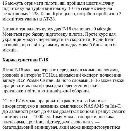
16 можуть отримати пілоти, які пройшли шестимісячну
підготовку на турбогвинтовому Т-6 та семимісячну на
реактивному Т-38 Talon. Крім цього, потрібно приблизно 2
місяці тренувань на AT-38.
Загалом тривалість курсу для F-16 становить 9 місяців.
Мовиться про базову підготовку пілотів. Проте курс для
українців можуть переглянути та скоротити. Юрій Ігнат
розповів, що навіть у такому випадку мова б йшла про 6
місяців.
Характеристики
F-16
Літак F-16 має ряд переваг перед радянськими аналогами,
розповів в інтерв'ю ТСН.ua військовий експерт, полковник
запасу ЗСУ Роман Світан. За його словами, F-16 може також
працювати як платформа для перенесення ракет
протиракетної та протиповітряної оборони.
"Саме F-16 може працювати з ракетами, які ми вже
використовуємо в наземних комплексах NASAMS та Iris-T...
До дальності ракет до 40 км додається бойовий радіус самого
винищувача — 1000 км. Тому можна говорити, що така
платформа, що літає, підтверджує свою назву —
багатоцільовий винищувач, який може використовуватися