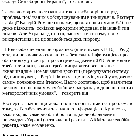
складу Сил оборони України", - сказав він.
Також до старту постачання літаків треба вирішити ряд
проблем, пов’язаних з обслуговуванням винищувачів. Експерт
з авіації Валерій Романенко каже, що для наших умов F-16 не
дуже підходить, оскільки аеродроми збудовані під інший тип
літаків. Але Україна здатна підлаштувати систему під їх
використання і на це знадобиться десь півроку.
"Щодо забезпечення інформацією (винищувачів F-16, – Ред.)
теж, ми не зможемо сильно їх забезпечити інформацією про
обстановку у повітрі, про місцезнаходження ЗРК. Але колись
треба починати, колись треба виправляти все і краще
якнайшвидше. Все ми здатні зробити (перебудувати систему
під винищувачі, – Ред.). Півроку – це термін, який узгоджено з
самим полковником Ігнатом. Цього достатньо, щоб навчитися
виконувати основну масу бойових завдань у відносно простих
метеорологічних умовах", – говорить він.
Експерт зазначив, що можливість освоїти літаки є, проблема в
тому, як їх забезпечити тактичною інформацією. Крім того,
важливо, які саме засоби зброї та підвісне обладнання
передадуть Україні (антирадарні ракети HARM та далекобійні
ракети), каже Романенко.
Валерія Шипуля