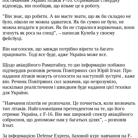
постачанням Україні літаків F-16. Отримавши ствердну
відповідь, він пообіцяв, що візьме це в роботу.
"Він знає, що робити. А ви маєте знати, що як би складно не
було, ніколи не можна здаватися. Як би сумно не було, не
можна впадати в розпач. Як би не старалися воріженьки, вони
згинуть як роса на сонці", – написав Кулеба у своєму
фейсбуці.
Він наголосив, що завжди потрібно вірити та багато
працювати. Тоді все буде, адже Україна може все.
Щодо авіаційного Рамштайну, то цю інформацію побіжно
підтвердив розповів речник Повітряних сил Юрій Ігнат. Про
надання літаків можуть оголосити на наступній зустрічі , каже
він. Речник Повітряних сил зазначив, що незрозуміло,
наскільки реалістичним і швидким буде надання цієї техніки
для України.
"Навчання пілотів не розпочали. Це почнеться, коли визначать
тип літаків. Найголовнішим претендентом на те, що його
отримає Україна, є F-16. Він має широкий спектр авіаційного
озброєння, що допоможе нам у багатьох цілях", – розповів
Ігнат.
За інформацією Defense Express, базовий курс навчання на F-