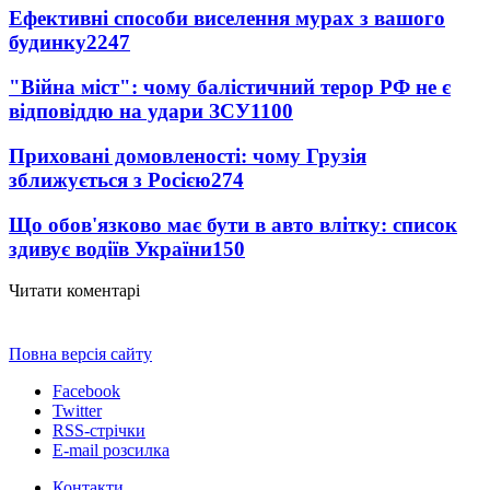
Ефективні способи виселення мурах з вашого
будинку
2247
"Війна міст": чому балістичний терор РФ не є
відповіддю на удари ЗСУ
1100
Приховані домовленості: чому Грузія
зближується з Росією
274
Що обов'язково має бути в авто влітку: список
здивує водіїв України
150
Читати коментарі
Повна версія сайту
Facebook
Twitter
RSS-стрічки
E-mail розсилка
Контакти