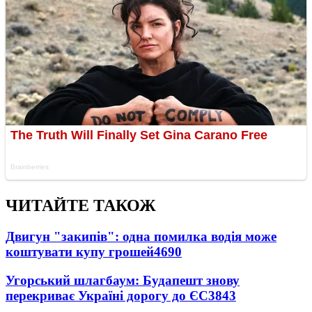
ЧИТАЙТЕ ТАКОЖ
Двигун "закипів": одна помилка водія може
коштувати купу грошей
4690
Угорський шлагбаум: Будапешт знову
перекриває Україні дорогу до ЄС
3843