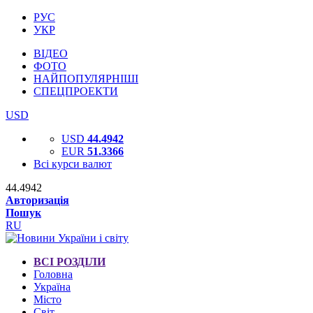
РУС
УКР
ВІДЕО
ФОТО
НАЙПОПУЛЯРНІШІ
СПЕЦПРОЕКТИ
USD
USD
44.4942
EUR
51.3366
Всі курси валют
44.4942
Авторизація
Пошук
RU
ВСІ РОЗДІЛИ
Головна
Україна
Місто
Світ