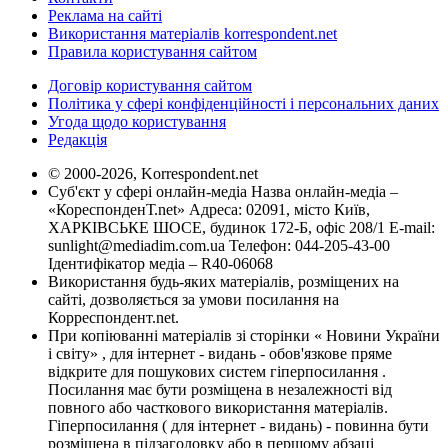
Реклама на сайті
Використання матеріалів korrespondent.net
Правила користування сайтом
Договір користування сайтом
Політика у сфері конфіденційності і персональних даних
Угода щодо користування
Редакція
© 2000-2026, Korrespondent.net
Суб'єкт у сфері онлайн-медіа Назва онлайн-медіа –
«КореспонденТ.net» Адреса: 02091, місто Київ,
ХАРКІВСЬКЕ ШОСЕ, будинок 172-Б, офіс 208/1 E-mail:
sunlight@mediadim.com.ua
Телефон: 044-205-43-00
Ідентифікатор медіа – R40-06068
Використання будь-яких матеріалів, розміщених на
сайті, дозволяється за умови посилання на
Корреспондент.net.
При копіюванні матеріалів зі сторінки « Новини України
і світу» , для інтернет - видань - обов'язкове пряме
відкрите для пошукових систем гіперпосилання .
Посилання має бути розміщена в незалежності від
повного або часткового використання матеріалів.
Гіперпосилання ( для інтернет - видань) - повинна бути
розміщена в підзаголовку або в першому абзаці