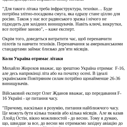
"Для такого літака треба інфраструктура, техніки… Буде
потрібна злітно-посадкова смуга, яка одразу стане ціллю для
росіян. Також у нас все радянського зразка і нічого не
підходить для західних винищувачів. Навіть ключі, викрутки,
все потрібне заново", – каже експерт.
Окрім того, доведеться витратити час, щоб перенавчити
пілотів та навчити техніків. Перенавчання за американськими
стандартами займає близько дев’яти місяців.
Коли Україна отримає літаки
Михайло Жирохов вважає, що зрештою Україна отримає F-16,
але десь наприкінці літа або на початку осені. В ідеалі
українським Повітряним силам потрібно щонайменше 26-36
винищувачів.
Військовий експерт Олег Жданов вважає, що передавання F-
16 Україні - це питання часу.
"Причому, наскільки я розумію, питання найближчого часу.
Це можуть бути кілька тижнів або кілька місяців. Але як казав
Ллойд Остін, вікно можливостей - до весни. Тому я думаю,
що, швидше за все, до весни ми отримаємо західну авіацію до