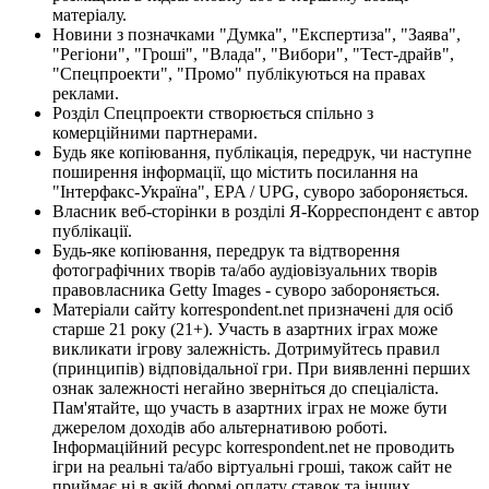
матеріалу.
Новини з позначками "Думка", "Експертиза", "Заява",
"Регіони", "Гроші", "Влада", "Вибори", "Тест-драйв",
"Спецпроекти", "Промо" публікуються на правах
реклами.
Розділ Спецпроекти створюється спільно з
комерційними партнерами.
Будь яке копіювання, публікація, передрук, чи наступне
поширення інформації, що містить посилання на
"Інтерфакс-Україна", EPA / UPG, суворо забороняється.
Власник веб-сторінки в розділі Я-Корреспондент є автор
публікації.
Будь-яке копіювання, передрук та відтворення
фотографічних творів та/або аудіовізуальних творів
правовласника Getty Images - суворо забороняється.
Матеріали сайту korrespondent.net призначені для осіб
старше 21 року (21+). Участь в азартних іграх може
викликати ігрову залежність. Дотримуйтесь правил
(принципів) відповідальної гри. При виявленні перших
ознак залежності негайно зверніться до спеціаліста.
Пам'ятайте, що участь в азартних іграх не може бути
джерелом доходів або альтернативою роботі.
Інформаційний ресурс korrespondent.net не проводить
ігри на реальні та/або віртуальні гроші, також сайт не
приймає ні в якій формі оплату ставок та інших