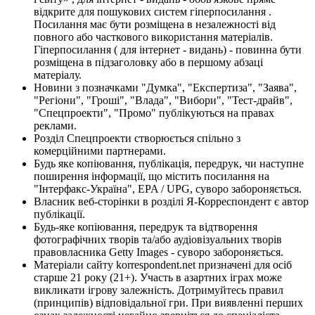
відкрите для пошукових систем гіперпосилання .
Посилання має бути розміщена в незалежності від
повного або часткового використання матеріалів.
Гіперпосилання ( для інтернет - видань) - повинна бути
розміщена в підзаголовку або в першому абзаці
матеріалу.
Новини з позначками "Думка", "Експертиза", "Заява",
"Регіони", "Гроші", "Влада", "Вибори", "Тест-драйв",
"Спецпроекти", "Промо" публікуються на правах
реклами.
Розділ Спецпроекти створюється спільно з
комерційними партнерами.
Будь яке копіювання, публікація, передрук, чи наступне
поширення інформації, що містить посилання на
"Інтерфакс-Україна", EPA / UPG, суворо забороняється.
Власник веб-сторінки в розділі Я-Корреспондент є автор
публікації.
Будь-яке копіювання, передрук та відтворення
фотографічних творів та/або аудіовізуальних творів
правовласника Getty Images - суворо забороняється.
Матеріали сайту korrespondent.net призначені для осіб
старше 21 року (21+). Участь в азартних іграх може
викликати ігрову залежність. Дотримуйтесь правил
(принципів) відповідальної гри. При виявленні перших