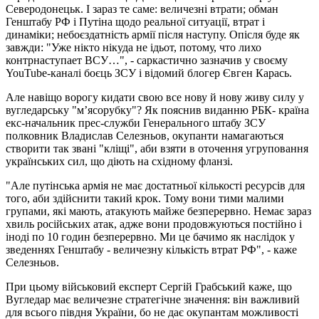
Северодонецьк. І зараз те саме: величезні втрати; обман
Генштабу РФ і Путіна щодо реальної ситуації, втрат і
динаміки; небоєздатність армії після наступу. Опісля буде як
завжди: "Уже нікто нікуда не ідьот, потому, что лихо
контрнаступает ВСУ…", - саркастично зазначив у своєму
YouTube-каналі боєць ЗСУ і відомий блогер Євген Карась.
Але навіщо ворогу кидати свою все нову й нову живу силу у
вугледарську "м’ясорубку"? Як пояснив виданню РБК- країна
екс-начальник прес-служби Генерального штабу ЗСУ
полковник Владислав Селезньов, окупанти намагаються
створити так звані "кліщі", аби взяти в оточення угруповання
українських сил, що діють на східному фланзі.
"Але путінська армія не має достатньої кількості ресурсів для
того, аби здійснити такий крок. Тому вони тими малими
групами, які мають, атакують майже безперервно. Немає зараз
хвиль російських атак, адже вони продовжуються постійно і
іноді по 10 годин безперервно. Ми це бачимо як наслідок у
зведеннях Генштабу - величезну кількість втрат РФ", - каже
Селезньов.
При цьому військовий експерт Сергій Грабський каже, що
Вугледар має величезне стратегічне значення: він важливий
для всього півдня України, бо не дає окупантам можливості