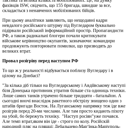
тактика та велика кількість мобілізованих. Це, на думку
фахівців ISW, свідчить, що 155 бригада, швидше за все,
складається з ненавчених мобілізованих бійців.
При цьому аналітики заявляють, що нещодавні кадри
невдалого російського штурму під Вугледаром буквально
підірвали російський інформаційний простір. Пропагандисти
РФ, а також радикальні блогери почали критикувати
військове керівництво окупантів, зазначаючи: командири
продовжують повторювати помилки, що призводять до
великих втрат.
Провал розігріву перед наступом РФ
То що ж у реальності відбувається поблизу Вугледару і в
цілому на Донбасі?
"За кілька діб тільки на Вугледарському і Авдіївському наступі
біля Донецька противник утратив більше ста одиниць техніки.
Лише самих танків утрачено більше тридцяти - батальйон. А
сьогодні вночі внаслідок ракетного обстрілу знищено один з
штабів бригади Восток. На Луганському напрямку теж іде вже
розігрів перед 20-ми числами. Але там просто кидають піхоту
на убой, бо бережуть техніку. "Наступ росіян"уже почався.
Але темп втрат,яким він іде - строго по колу. Російскій
народний пляс на пляшці: Дебальцево-Мар‘їнка-Маріуполь-