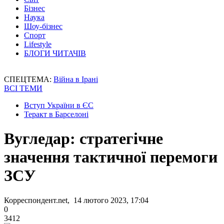
Бізнес
Наука
Шоу-бізнес
Спорт
Lifestyle
БЛОГИ ЧИТАЧІВ
СПЕЦТЕМА:
Війна в Ірані
ВСІ ТЕМИ
Вступ України в ЄС
Теракт в Барселоні
Вугледар: стратегічне
значення тактичної перемоги
ЗСУ
Корреспондент.net, 14 лютого 2023, 17:04
0
3412