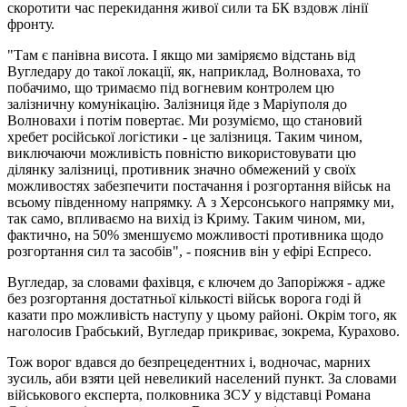
скоротити час перекидання живої сили та БК вздовж лінії
фронту.
"Там є панівна висота. І якщо ми заміряємо відстань від
Вугледару до такої локації, як, наприклад, Волноваха, то
побачимо, що тримаємо під вогневим контролем цю
залізничну комунікацію. Залізниця йде з Маріуполя до
Волновахи і потім повертає. Ми розуміємо, що становий
хребет російської логістики - це залізниця. Таким чином,
виключаючи можливість повністю використовувати цю
ділянку залізниці, противник значно обмежений у своїх
можливостях забезпечити постачання і розгортання військ на
всьому південному напрямку. А з Херсонського напрямку ми,
так само, впливаємо на вихід із Криму. Таким чином, ми,
фактично, на 50% зменшуємо можливості противника щодо
розгортання сил та засобів", - пояснив він у ефірі Еспресо.
Вугледар, за словами фахівця, є ключем до Запоріжжя - адже
без розгортання достатньої кількості військ ворога годі й
казати про можливість наступу у цьому районі. Окрім того, як
наголосив Грабський, Вугледар прикриває, зокрема, Курахово.
Тож ворог вдався до безпрецедентних і, водночас, марних
зусиль, аби взяти цей невеликий населений пункт. За словами
військового експерта, полковника ЗСУ у відставці Романа