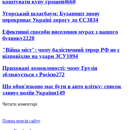
коштувати купу грошей
4660
Угорський шлагбаум: Будапешт знову
перекриває Україні дорогу до ЄС
3834
Ефективні способи виселення мурах з вашого
будинку
2220
"Війна міст": чому балістичний терор РФ не є
відповіддю на удари ЗСУ
1094
Приховані домовленості: чому Грузія
зближується з Росією
272
Що обов'язково має бути в авто влітку: список
здивує водіїв України
149
Читати коментарі
Повна версія сайту