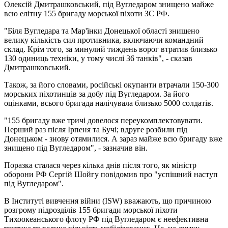
Олексій Дмитрашковський, під Вугледаром знищено майже
всю елітну 155 бригаду морської піхоти ЗС РФ.
"Біля Вугледара та Мар'їнки Донецької області знищено
велику кількість сил противника, включаючи командний
склад. Крім того, за минулий тиждень ворог втратив близько
130 одиниць техніки, у тому числі 36 танків", - сказав
Дмитрашковський.
Також, за його словами, російські окупанти втрачали 150-300
морських піхотинців за добу під Вугледаром. За його
оцінками, всього бригада налічувала близько 5000 солдатів.
"155 бригаду вже тричі довелося переукомплектовувати.
Перший раз після Ірпеня та Бучі; вдруге розбили під
Донецьком - знову отямилися. А зараз майже всю бригаду вже
знищено під Вугледаром", - зазначив він.
Поразка сталася через кілька днів після того, як міністр
оборони РФ Сергій Шойгу повідомив про "успішний наступ
під Вугледаром".
В Інституті вивчення війни (ISW) вважають, що причиною
розгрому підрозділів 155 бригади морської піхоти
Тихоокеанського флоту РФ під Вугледаром є неефективна