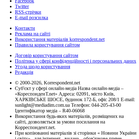
Facebook
Twitter
RSS-стрічки
E-mail розсилка
Контакти
Реклама на сайті
Використання матеріалів korrespondent.net
Правила користування сайтом
Договір користування сайтом
Політика у сфері конфіденційності і персональних даних
Угода щодо користування
Редакція
© 2000-2026, Korrespondent.net
Суб'єкт у сфері онлайн-медіа Назва онлайн-медіа –
«КореспонденТ.net» Адреса: 02091, місто Київ,
ХАРКІВСЬКЕ ШОСЕ, будинок 172-Б, офіс 208/1 E-mail:
sunlight@mediadim.com.ua
Телефон: 044-205-43-00
Ідентифікатор медіа – R40-06068
Використання будь-яких матеріалів, розміщених на
сайті, дозволяється за умови посилання на
Корреспондент.net.
При копіюванні матеріалів зі сторінки « Новини України
і світу» , для інтернет - видань - обов'язкове пряме