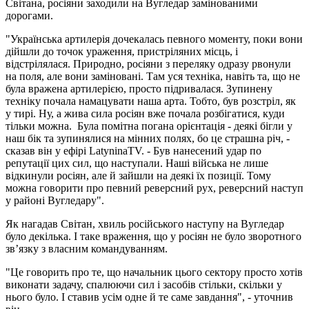
Світана, росіяни заходили на Вугледар замінованими
дорогами.
"Українська артилерія дочекалась певного моменту, поки вони
дійшли до точок ураження, пристріляних місць, і
відстрілялася. Природно, росіяни з переляку одразу рвонули
на поля, але вони заміновані. Там уся техніка, навіть та, що не
була вражена артилерією, просто підривалася. Зупинену
техніку почала намацувати наша арта. Тобто, був розстріл, як
у тирі. Ну, а жива сила росіян вже почала розбігатися, куди
тільки можна. Була помітна погана орієнтація - деякі бігли у
наш бік та зупинялися на мінних полях, бо це страшна річ, -
сказав він у ефірі LatyninaTV. - Був нанесений удар по
репутації цих сил, що наступали. Наші війська не лише
відкинули росіян, але й зайшли на деякі їх позиції. Тому
можна говорити про певний реверсний рух, реверсний наступ
у районі Вугледару".
Як нагадав Світан, хвиль російського наступу на Вугледар
було декілька. І таке враження, що у росіян не було зворотного
зв’язку з власним командуванням.
"Це говорить про те, що начальник цього сектору просто хотів
виконати задачу, спалюючи сил і засобів стільки, скільки у
нього було. І ставив усім одне й те саме завдання", - уточнив