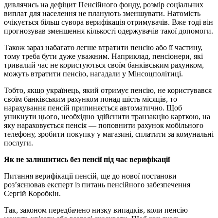
дивлячись на дефіцит Пенсійного фонду, розмір соціальних
виплат для населення не планують зменшувати. Натомість
очікується більш сувора верифікація отримувачів. Вже тоді він
прогнозував зменшення кількості одержувачів такої допомоги.
Також зараз набагато легше втратити пенсію або її частину,
тому треба бути дуже уважним. Наприклад, пенсіонери, які
тривалий час не користуються своїм банківським рахунком,
можуть втратити пенсію, нагадали у Мінсоцполітиці.
Тобто, якщо українець, який отримує пенсію, не користувався
своїм банківським рахунком понад шість місяців, то
нарахування пенсій припиняється автоматично. Щоб
уникнути цього, необхідно здійснити транзакцію карткою, на
яку нараховується пенсія — поповнити рахунок мобільного
телефону, зробити покупку у магазині, сплатити за комунальні
послуги.
Як не залишитись без пенсії під час верифікації
Питання верифікації пенсій, ще до нової постанови
роз’яснював експерт із питань пенсійного забезпечення
Сергій Коробкін.
Так, законом передбачено низку випадків, коли пенсію