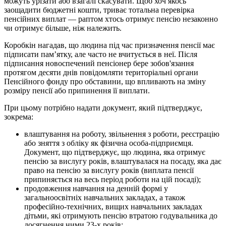
можуть урізати або взагалі скасувати. Щоб хоч якось
заощадити бюджетні кошти, триває тотальна перевірка
пенсійних виплат — раптом хтось отримує пенсію незаконно
чи отримує більше, ніж належить.
Коробкін нагадав, що людина під час призначення пенсії має
підписати пам’ятку, але часто не вчитується в неї. Після
підписання новоспечений пенсіонер бере зобов'язання
протягом десяти днів повідомляти територіальні органи
Пенсійного фонду про обставини, що впливають на зміну
розміру пенсії або припинення її виплати.
При цьому потрібно надати документ, який підтверджує,
зокрема:
влаштування на роботу, звільнення з роботи, реєстрацію
або зняття з обліку як фізична особа-підприємця.
Документ, що підтверджує, що людина, яка отримує
пенсію за вислугу років, влаштувалася на посаду, яка дає
право на пенсію за вислугу років (виплата пенсії
припиняється на весь період роботи на цій посаді);
продовження навчання на денній формі у
загальноосвітніх навчальних закладах, а також
професійно-технічних, вищих навчальних закладах
дітьми, які отримують пенсію втратою годувальника до
досягнення ними 23-х років;