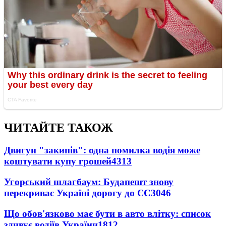
ЧИТАЙТЕ ТАКОЖ
Двигун "закипів": одна помилка водія може
коштувати купу грошей
4313
Угорський шлагбаум: Будапешт знову
перекриває Україні дорогу до ЄС
3046
Що обов'язково має бути в авто влітку: список
здивує водіїв України
1812