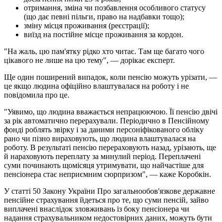
отримання, зміна чи позбавлення особливого статусу
(що дає певні пільги, право на надбавки тощо);
зміну місця проживання (реєстрації);
виїзд на постійне місце проживання за кордон.
"На жаль, цю пам'ятку рідко хто читає. Там ще багато чого
цікавого не лише на цю тему", — дорікає експерт.
Ще один поширений випадок, коли пенсію можуть урізати, —
це якщо людина офіційно влаштувалася на роботу і не
повідомила про це.
"Уявимо, що людина вважається непрацюючою. Її пенсію двічі
за рік автоматично перерахували. Періодично в Пенсійному
фонді роблять звірку і за даними персоніфікованого обліку
рано чи пізно вираховують, що людина влаштувалася на
роботу. В результаті пенсію перераховують назад, урізають, ще
й нараховують переплату за минулий період. Переплачені
суми починають щомісяця утримувати, що найчастіше для
пенсіонера стає неприємним сюрпризом", — каже Коробкін.
У статті 50 Закону України Про загальнообов'язкове державне
пенсійне страхування йдеться про те, що суми пенсій, зайво
виплачені внаслідок зловживань із боку пенсіонера чи
надання страхувальником недостовірних даних, можуть бути