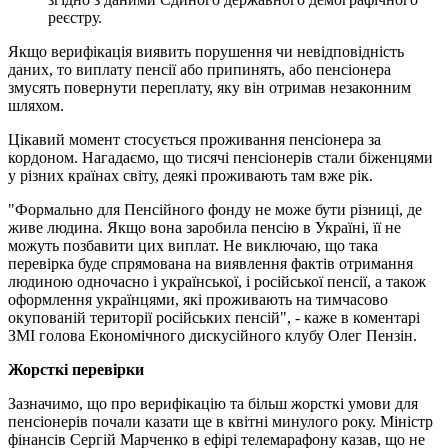
реєстру.
Якщо верифікація виявить порушення чи невідповідність
даних, то виплату пенсії або припинять, або пенсіонера
змусять повернути переплату, яку він отримав незаконним
шляхом.
Цікавий момент стосується проживання пенсіонера за
кордоном. Нагадаємо, що тисячі пенсіонерів стали біженцями
у різних країнах світу, деякі проживають там вже рік.
"Формально для Пенсійного фонду не може бути різниці, де
живе людина. Якщо вона заробила пенсію в Україні, її не
можуть позбавити цих виплат. Не виключаю, що така
перевірка буде спрямована на виявлення фактів отримання
людиною одночасно і української, і російської пенсії, а також
оформлення українцями, які проживають на тимчасово
окупованій території російських пенсій", - каже в коментарі
ЗМІ голова Економічного дискусійного клубу Олег Пензін.
Жорсткі перевірки
Зазначимо, що про верифікацію та більш жорсткі умови для
пенсіонерів почали казати ще в квітні минулого року. Міністр
фінансів Сергій Марченко в ефірі телемарафону казав, що не