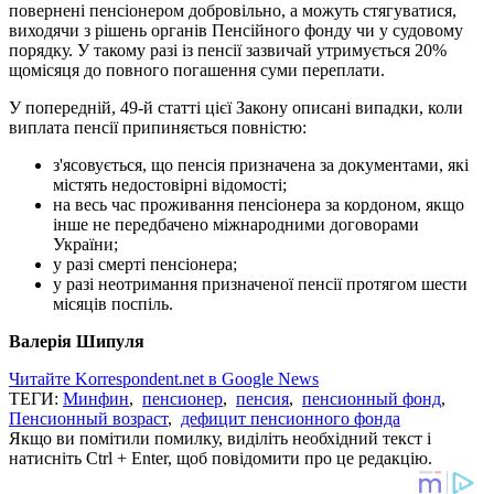
повернені пенсіонером добровільно, а можуть стягуватися,
виходячи з рішень органів Пенсійного фонду чи у судовому
порядку. У такому разі із пенсії зазвичай утримується 20%
щомісяця до повного погашення суми переплати.
У попередній, 49-й статті цієї Закону описані випадки, коли
виплата пенсії припиняється повністю:
з'ясовується, що пенсія призначена за документами, які
містять недостовірні відомості;
на весь час проживання пенсіонера за кордоном, якщо
інше не передбачено міжнародними договорами
України;
у разі смерті пенсіонера;
у разі неотримання призначеної пенсії протягом шести
місяців поспіль.
Валерія Шипуля
Читайте Korrespondent.net в Google News
ТЕГИ:
Минфин
,
пенсионер
,
пенсия
,
пенсионный фонд
,
Пенсионный возраст
,
дефицит пенсионного фонда
Якщо ви помітили помилку, виділіть необхідний текст і
натисніть Ctrl + Enter, щоб повідомити про це редакцію.