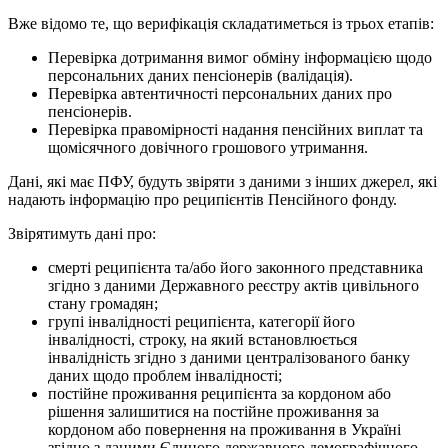
Вже відомо те, що верифікація складатиметься із трьох етапів:
Перевірка дотримання вимог обміну інформацією щодо
персональних даних пенсіонерів (валідація).
Перевірка автентичності персональних даних про
пенсіонерів.
Перевірка правомірності надання пенсійних виплат та
щомісячного довічного грошового утримання.
Дані, які має ПФУ, будуть звіряти з даними з інших джерел, які
надають інформацію про реципієнтів Пенсійного фонду.
Звірятимуть дані про:
смерті реципієнта та/або його законного представника
згідно з даними Державного реєстру актів цивільного
стану громадян;
групі інвалідності реципієнта, категорії його
інвалідності, строку, на який встановлюється
інвалідність згідно з даними централізованого банку
даних щодо проблем інвалідності;
постійне проживання реципієнта за кордоном або
рішення залишитися на постійне проживання за
кордоном або повернення на проживання в Україні
згідно з даними Єдиного державного демографічного