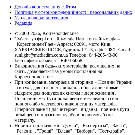
Договір користування сайтом
Політика у сфері конфіденційності і персональних даних
Угода щодо користування
Редакція
© 2000-2026, Korrespondent.net
Суб'єкт у сфері онлайн-медіа Назва онлайн-медіа –
«КореспонденТ.net» Адреса: 02091, місто Київ,
ХАРКІВСЬКЕ ШОСЕ, будинок 172-Б, офіс 208/1 E-mail:
sunlight@mediadim.com.ua
Телефон: 044-205-43-00
Ідентифікатор медіа – R40-06068
Використання будь-яких матеріалів, розміщених на
сайті, дозволяється за умови посилання на
Корреспондент.net.
При копіюванні матеріалів зі сторінки « Новини України
і світу» , для інтернет - видань - обов'язкове пряме
відкрите для пошукових систем гіперпосилання .
Посилання має бути розміщена в незалежності від
повного або часткового використання матеріалів.
Гіперпосилання ( для інтернет - видань) - повинна бути
розміщена в підзаголовку або в першому абзаці
матеріалу.
Новини з позначками "Думка", "Експертиза", "Заява",
"Регіони", "Гроші", "Влада", "Вибори", "Тест-драйв",