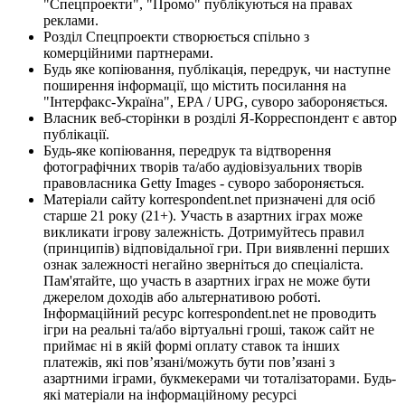
"Спецпроекти", "Промо" публікуються на правах
реклами.
Розділ Спецпроекти створюється спільно з
комерційними партнерами.
Будь яке копіювання, публікація, передрук, чи наступне
поширення інформації, що містить посилання на
"Інтерфакс-Україна", EPA / UPG, суворо забороняється.
Власник веб-сторінки в розділі Я-Корреспондент є автор
публікації.
Будь-яке копіювання, передрук та відтворення
фотографічних творів та/або аудіовізуальних творів
правовласника Getty Images - суворо забороняється.
Матеріали сайту korrespondent.net призначені для осіб
старше 21 року (21+). Участь в азартних іграх може
викликати ігрову залежність. Дотримуйтесь правил
(принципів) відповідальної гри. При виявленні перших
ознак залежності негайно зверніться до спеціаліста.
Пам'ятайте, що участь в азартних іграх не може бути
джерелом доходів або альтернативою роботі.
Інформаційний ресурс korrespondent.net не проводить
ігри на реальні та/або віртуальні гроші, також сайт не
приймає ні в якій формі оплату ставок та інших
платежів, які пов’язані/можуть бути пов’язані з
азартними іграми, букмекерами чи тоталізаторами. Будь-
які матеріали на інформаційному ресурсі