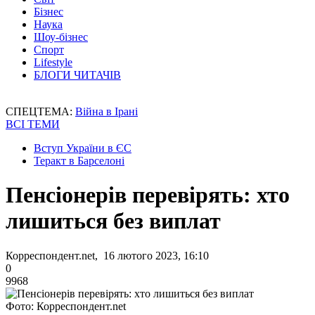
Бізнес
Наука
Шоу-бізнес
Спорт
Lifestyle
БЛОГИ ЧИТАЧІВ
СПЕЦТЕМА:
Війна в Ірані
ВСІ ТЕМИ
Вступ України в ЄС
Теракт в Барселоні
Пенсіонерів перевірять: хто
лишиться без виплат
Корреспондент.net, 16 лютого 2023, 16:10
0
9968
Фото: Корреспондент.net