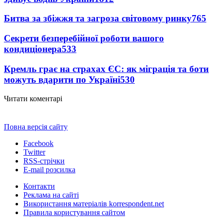
Битва за збіжжя та загроза світовому ринку
765
Секрети безперебійної роботи вашого
кондиціонера
533
Кремль грає на страхах ЄС: як міграція та боти
можуть вдарити по Україні
530
Читати коментарі
Повна версія сайту
Facebook
Twitter
RSS-стрічки
E-mail розсилка
Контакти
Реклама на сайті
Використання матеріалів korrespondent.net
Правила користування сайтом