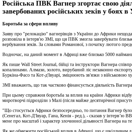
Російська ПВК Вагнер згортає свою діял
завербованих російських зеків у боях в 
Боротьба за сфери впливу
Заяву про "релокацію" вагнерівців з України до Африки нещод
розповіла в інтерв'ю ЗМІ, що ця ПВК змогла завербувати близь
вербування зеків. За словами Романової, з початку лютого пред
Водночас, на даний момент в Африці вже близько 5000 найманців
Як пише Wall Street Journal, бійці та інструктори Вагнера сп
копалинами. Алмази, золото, вирубаний ліс незаконно експорту
Буркіна-Фасо та Кот-д'Івуарі, зміцнюють зв'язки з військовою х
ЗМІ вважають, що так частково фінансується діяльність Вагнера
При цьому справжня боротьба за вплив на країни Африки відбу
миротворчі підрозділи з Малі (після майже десятирічної при
"Що стосується Африки безпосередньо, то питання Вагнер було 
(Сенегал, Кот-Д'Івуар, Гана, Кенія - ред.), - сказав у інтерв
мене про масштаб і характер злочинної дільяності Вагнера на те
Як же обмежити російський вплив в Африці, що є шкідливим д