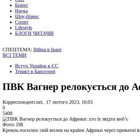
Бізнес
Наука
Шоу-бізнес
Спорт
Lifestyle
БЛОГИ ЧИТАЧІВ
СПЕЦТЕМА:
Війна в Ірані
ВСІ ТЕМИ
Вступ України в ЄС
Теракт в Барселоні
ПВК Вагнер релокується до Аф
Корреспондент.net, 17 лютого 2023, 16:03
0
5408
Фото: DR
Кремль посилює свій вплив на країни Африки через приватні ві