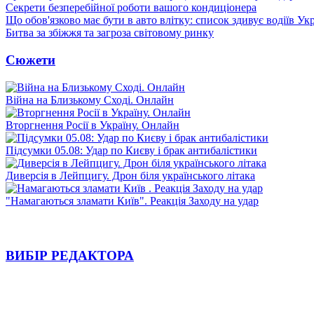
Секрети безперебійної роботи вашого кондиціонера
Що обов'язково має бути в авто влітку: список здивує водіїв Ук
Битва за збіжжя та загроза світовому ринку
Сюжети
Війна на Близькому Сході. Онлайн
Вторгнення Росії в Україну. Онлайн
Підсумки 05.08: Удар по Києву і брак антибалістики
Диверсія в Лейпцигу. Дрон біля українського літака
"Намагаються зламати Київ". Реакція Заходу на удар
ВИБІР РЕДАКТОРА