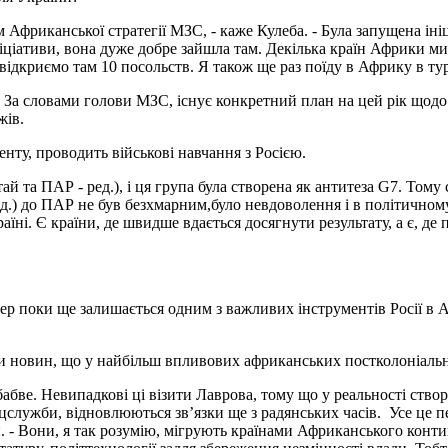
 Африканської стратегії МЗС, - каже Кулеба. - Була запущена ініці
ніціативи, вона дуже добре зайшла там. Декілька країн Африки м
ідкриємо там 10 посольств. Я також ще раз поїду в Африку в ту
 За словами голови МЗС, існує конкретний план на цей рік щодо 
жів.
ту, проводить військові навчання з Росією.
ай та ПАР - ред.), і ця група була створена як антитеза G7. Том
д.) до ПАР не був безхмарним,було невдоволення і в політичному
країні. Є країни, де швидше вдається досягнути результату, а є, 
р поки ще залишається одним з важливих інструментів Росії в 
 новин, що у найбільш впливових африканських постколоніальни
бабве. Невипадкові ці візити Лаврова, тому що у реальності ств
служби, відновлюються зв’язки ще з радянських часів. Усе це п
ін. - Вони, я так розумію, мігрують країнами Африканського конт