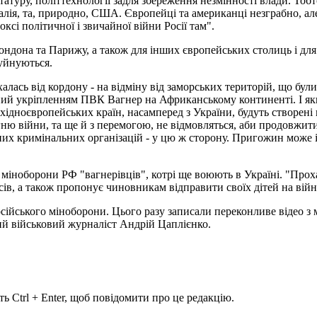
атуру, політтехнології задля збереження незмінності влади. Тоб
галія, та, природно, США. Європейці та американці незграбно, а
роксі політичної і звичайної війни Росії там".
Лондона та Парижу, а також для інших європейських столиць і д
зруйнуються.
халась від кордону - на відміну від заморських територій, що бул
аний укріпленням ПВК Вагнер на Африканському континенті. І якщ
і східноєвропейських країн, насамперед з України, будуть створен
ню війни, та ще й з перемогою, не відмовляться, аби продовжити
дних кримінальних організацій - у цю ж сторону. Пригожин може
міноборони РФ "вагнерівців", котрі ще воюють в Україні. "Проха
ів, а також пропонує чиновникам відправити своїх дітей на війн
йського міноборони. Цього разу записали переконливе відео з мо
ий військовий журналіст Андрій Цаплієнко.
ь Ctrl + Enter, щоб повідомити про це редакцію.