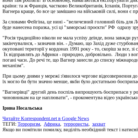
вони там роблять? В основному, намагаються експортувати дикт
країни: та ж Франція, частково Великобританія, Іспанія, Порту
Вагнера краще, бо все це замішано на військовій силі, вони є п
За словами Фейгіна, це нині - "величезний головний біль для 
буде нанесена поразка, усі ці "заморські проєкти" РФ одразу 
"Росія традиційно ніколи не мала успіху деінде, вона завжди ру
закінчувалися, - зазначив він. - Думаю, що Захід дуже стурбов
окуповані території у кордонах 1991 року - то, скоріш за все, з
Їх відправлять до Африки - природно, добровільно. Люди з вог
погані часи. До речі те, що Вагнер занесли до списку міжнаро
механізм".
При цьому днями у мережі з'явилося чергове відеозвернення до 
їх могло би бути значно менше, якби було достатньою боєприпас
"Вагнерівці" другий день поспіль випрошують боєприпаси у росі
чиновникам на це наплювати", - прокоментува відео українськ
Ірина Носальська
Читайте Korrespondent.net в Google News
ТЕГИ:
Терроризм
,
Африка
,
террористы
,
захват
Якщо ви помітили помилку, виділіть необхідний текст і натисніт