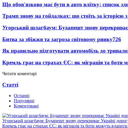
Що обов'язково має бути в авто влітку: список зди
Трамп знову на гойдалках: що стоїть за історією з 
Угорський шлагбаум: Будапешт знову перекриває
Битва за збіжжя та загроза світовому ринку
726
Як правильно підготувати автомобіль до тривало
Кремль грає на страхах ЄС: як міграція та боти 
Читати коментарі
Статті
Останні
Популярні
Коментовані
Угорський шлагбаум: Будапешт знову перекриває Україні дорог
Кремль грає на страхах ЄС: як міграція та боти можуть вдарити