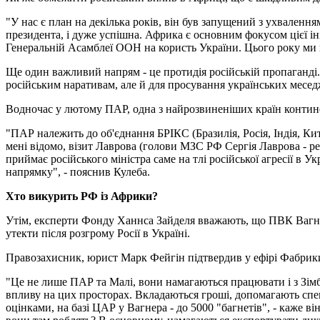
"У нас є план на декілька років, він був запущений з ухваленням
президента, і дуже успішна. Африка є основним фокусом цієї і
Генеральній Асамблеї ООН на користь України. Цього року ми в
Ще один важливий напрям - це протидія російській пропаганді.
російським наративам, але й для просування українських месед
Водночас у лютому ПАР, одна з найрозвиненіших країн континен
"ПАР належить до об'єднання БРІКС (Бразилія, Росія, Індія, Кит
мені відомо, візит Лаврова (голови МЗС РФ Сергія Лаврова - ре
приймає російського міністра саме на тлі російської агресії в У
напрямку", - пояснив Кулеба.
Хто викурить РФ із Африки?
Утім, експерти Фонду Ханнса Зайделя вважають, що ПВК Вагне
утекти після розгрому Росії в Україні.
Правозахисник, юрист Марк Фейгін підтвердив у ефірі Фабрики
"Це не лише ПАР та Малі, вони намагаються працювати і з Зім
впливу на цих просторах. Вкладаються гроші, допомагають спец
оцінками, на базі ЦАР у Вагнера - до 5000 "багнетів", - каже в