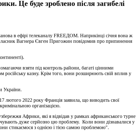
ики. Це буде зроблено після загибелі
оманова в ефірі телеканалу FREEДОМ. Наприкінці січня вона ж
ого власник Вагнера Євген Пригожин повідомив про припинення
онтиненті).
помагаючи взяти під контроль райони, багаті цінними
ом російську казну. Крім того, вони розширюють свій вплив у
и України.
17 лютого 2022 року Франція заявила, що виводить свої
 кримінальною організацією.
узбережжя Африки, які я відвідав у рамках африканського турне
відчувають дуже серйозно цю проблему. Коли вони дізнавалися у
 вони стикаємося з однією і тією самою проблемою".