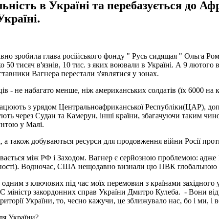
ьність в Україні та перебазується до Афр
Україні.
авно зробила глава російського фонду " Русь сидящая " Ольга Р
ко 50 тисяч в'язнів, 10 тис. з яких воювали в Україні. А 9 лют
ставники Вагнера перестали з'являтися у зонах.
 - не набагато менше, ніж американських солдатів (їх 6000 на к
івпрацюють з урядом Центральноафриканської Республіки(ЦАР), до
ють через Судан та Камерун, інші країни, збагачуючи таким чин
унтою у Малі.
, а також добуваються ресурси для продовження війни Росії прот
вається між РФ і Заходом. Вагнер є серйозною проблемою: адже 
сутності). Водночас, США нещодавно визнали цю ПВК глобальною
одним з ключових під час моїх перемовин з країнами західного 
’ю ВВС міністр закордонних справ України Дмитро Кулеба. - Вони 
риторії України, то, чесно кажучи, це зближувало нас, бо і ми, і
ля України?