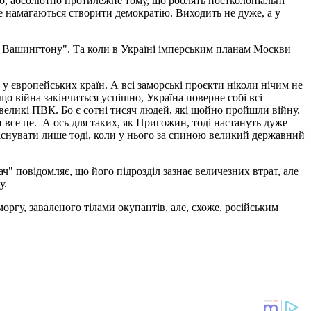
то, абсолютно протилежне тому, що роблять постколоніальні
ле намагаються створити демократію. Виходить не дуже, а у
ля Вашингтону". Та коли в Україні імперським планам Москви
и у європейських країн. А всі заморські проєкти ніколи нічим не
о війна закінчиться успішно, Україна поверне собі всі
і великі ПВК. Бо є сотні тисяч людей, які щойно пройшли війну.
 все це. А ось для таких, як Пригожин, тоді настануть дуже
 існувати лише тоді, коли у нього за спиною великий державний
ч" повідомляє, що його підрозділ зазнає величезних втрат, але
у.
ргу, заваленого тілами окупантів, але, схоже, російським