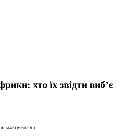
рики: хто їх звідти виб’є
йськові компанії