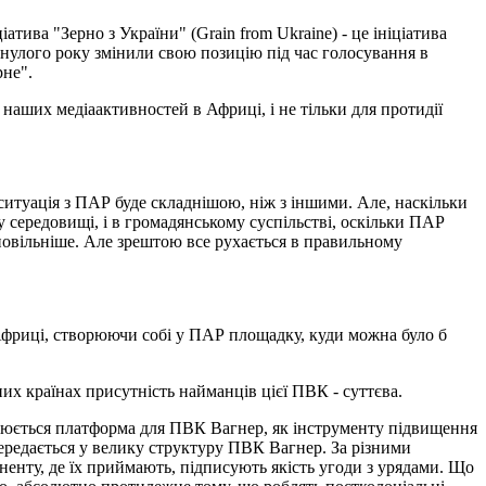
атива "Зерно з України" (Grain from Ukraine) - це ініціатива
инулого року змінили свою позицію під час голосування в
рне".
наших медіаактивностей в Африці, і не тільки для протидії
у ситуація з ПАР буде складнішою, ніж з іншими. Але, наскільки
 середовищі, і в громадянському суспільстві, оскільки ПАР
де повільніше. Але зрештою все рухається в правильному
Африці, створюючи собі у ПАР площадку, куди можна було б
х країнах присутність найманців цієї ПВК - суттєва.
орюється платформа для ПВК Вагнер, як інструменту підвищення
ередається у велику структуру ПВК Вагнер. За різними
иненту, де їх приймають, підписують якість угоди з урядами. Що