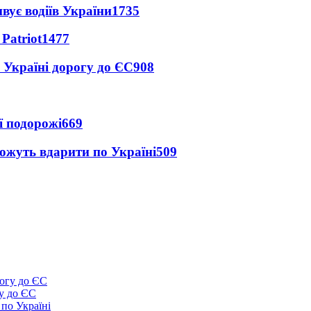
вує водіїв України
1735
Patriot
1477
 Україні дорогу до ЄС
908
ї подорожі
669
можуть вдарити по Україні
509
у до ЄС
 по Україні