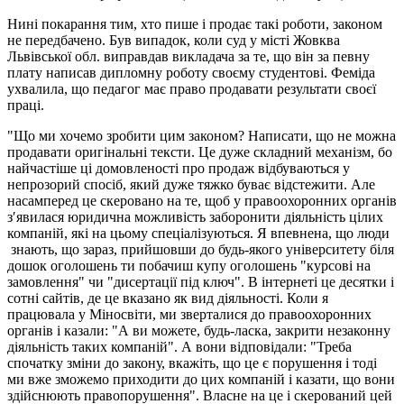
Нині покарання тим, хто пише і продає такі роботи, законом
не передбачено. Був випадок, коли суд у місті Жовква
Львівської обл. виправдав викладача за те, що він за певну
плату написав дипломну роботу своєму студентові. Феміда
ухвалила, що педагог має право продавати результати своєї
праці.
"Що ми хочемо зробити цим законом? Написати, що не можна
продавати оригінальні тексти. Це дуже складний механізм, бо
найчастіше ці домовленості про продаж відбуваються у
непрозорий спосіб, який дуже тяжко буває відстежити. Але
насамперед це скеровано на те, щоб у правоохоронних органів
з′явилася юридична можливість заборонити діяльність цілих
компаній, які на цьому спеціалізуються. Я впевнена, що люди
знають, що зараз, прийшовши до будь-якого університету біля
дошок оголошень ти побачиш купу оголошень "курсові на
замовлення" чи "дисертації під ключ". В інтернеті це десятки і
сотні сайтів, де це вказано як вид діяльності. Коли я
працювала у Міносвіти, ми зверталися до правоохоронних
органів і казали: "А ви можете, будь-ласка, закрити незаконну
діяльність таких компаній". А вони відповідали: "Треба
спочатку зміни до закону, вкажіть, що це є порушення і тоді
ми вже зможемо приходити до цих компаній і казати, що вони
здійснюють правопорушення". Власне на це і скерований цей