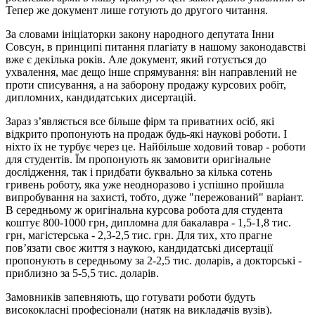
Тепер же документ лише готують до другого читання.
За словами ініціаторки закону народного депутата Інни
Совсун, в принципі питання плагіату в нашому законодавстві
вже є декілька років. Але документ, який готується до
ухвалення, має дещо інше спрямування: він направлений не
проти списування, а на заборону продажу курсових робіт,
дипломних, кандидатських дисертацій.
Зараз з’являється все більше фірм та приватних осіб, які
відкрито пропонують на продаж будь-які наукові роботи. І
ніхто їх не турбує через це. Найбільше ходовий товар - роботи
для студентів. Їм пропонують як замовити оригінальне
дослідження, так і придбати буквально за кілька сотень
гривень роботу, яка уже неодноразово і успішно пройшла
випробування на захисті, тобто, дуже "пережований" варіант.
В середньому ж оригінальна курсова робота для студента
коштує 800-1000 грн, дипломна для бакалавра - 1,5-1,8 тис.
грн, магістерська - 2,3-2,5 тис. грн. Для тих, хто прагне
пов’язати своє життя з наукою, кандидатські дисертації
пропонують в середньому за 2-2,5 тис. доларів, а докторські -
приблизно за 5-5,5 тис. доларів.
Замовників запевняють, що готувати роботи будуть
висококласні професіонали (натяк на викладачів вузів).