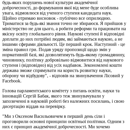
будь-яких порушень нової культури академічної
доброчесності, до формування якої від мене буде особлива
увага, відмовлюся від ученого ступеня кандидата наук.
Щойно отримаю висновок - публічно все оприлюдню.
Триматися за будь-які звання точно не збираюся. Я прийшов у
міністерство не для цього, а робити реформи та працювати на
якісну освіту глобального рівня. Наукові ступені й відповідні
доплати до них потрібні людям, які займаються наукою, а не
іншими сферами діяльності. Це перший крок. Наступний - це
зміна правил гри. Подав уряду пропозиції щодо змін у
нормативній базі, які дозволятимуть будь-якому громадянину,
чиновнику, політику добровільно відмовитися від наукового
ступеня і (відповідно) від усіх надбавок. Зекономлені кошти
держава зможе спрямувати на користь розвитку науки,
оборону чи відбудову", - відповів на звинувачення Лісовий у
Facebook.
Голова парламентського комітету з питань освіти, науки та
інновацій Сергій Бабак, якого теж звинувачували у
запозиченні в науковій роботі без належних посилань, і свою
дисертацію віддав на перевірку.
"Ми з Оксеном Васильовичем в перший день сіли і
проговорили основні принципи освітньої політики. Одним з
них є принцип академічної доброчесності. Ми хочемо