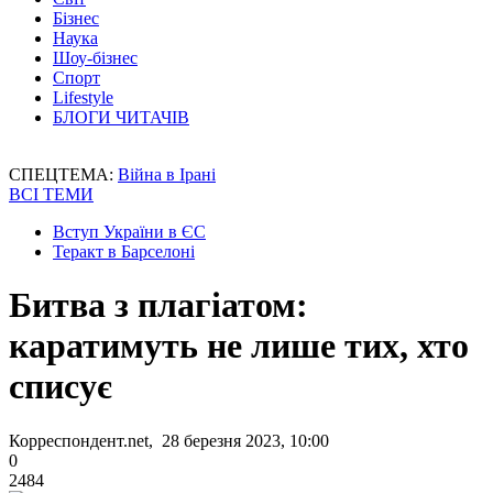
Бізнес
Наука
Шоу-бізнес
Спорт
Lifestyle
БЛОГИ ЧИТАЧІВ
СПЕЦТЕМА:
Війна в Ірані
ВСІ ТЕМИ
Вступ України в ЄС
Теракт в Барселоні
Битва з плагіатом:
каратимуть не лише тих, хто
списує
Корреспондент.net, 28 березня 2023, 10:00
0
2484