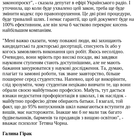
законопроєкт", - сказала депутат в ефірі Українського радіо. І
уточнила, що коли буде ухвалено цей закон, треба ще буде
змінити кодекс про правопорушення. Це дві різні процедури,
буде тривалий шлях. І немає гарантії, що цей документ буде на
100% ефективним, але він хоча б частково перекриє кисень
найбільшим компаніям.
"Мені важко сказати, чому поважні люди, які захищають
кандидатські та докторські дисертації, списують їх або у
когось замовляють виконання цих робіт. Якось несолідно.
Очевидно, вони мріють про високі посади, які завдяки
науковим ступеням стають доступнішими, але не мають
бажання занурюватися у наукові дослідження. Та, думаю,
плагіат та замовні роботи, так зване заавторство, більше
поширене серед студентства. Напевно, щоб це викорінити,
слід зрозуміти, чому студентам нецікаво вивчати те, що вони
обрали своєю майбутньою професією. Мабуть, тут дається
взнаки недостатня профорієнтація в школах, і як наслідок -
майбутню професію дітям обирають батьки. І взагалі, той
факт, що до 95% випускників шкіл намагаються вступити до
вишів, має насторожити. Інакше ми б не мали так багато
будівельників, барменів та продавців з вищою освітою", -
вважає психолог Тетяна Чорна.
Галина Гірак