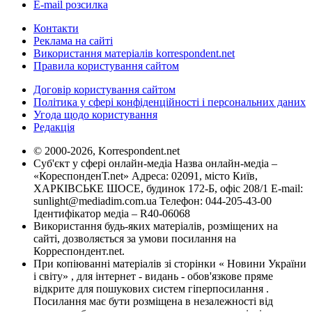
E-mail розсилка
Контакти
Реклама на сайті
Використання матеріалів korrespondent.net
Правила користування сайтом
Договір користування сайтом
Політика у сфері конфіденційності і персональних даних
Угода щодо користування
Редакція
© 2000-2026, Korrespondent.net
Суб'єкт у сфері онлайн-медіа Назва онлайн-медіа –
«КореспонденТ.net» Адреса: 02091, місто Київ,
ХАРКІВСЬКЕ ШОСЕ, будинок 172-Б, офіс 208/1 E-mail:
sunlight@mediadim.com.ua
Телефон: 044-205-43-00
Ідентифікатор медіа – R40-06068
Використання будь-яких матеріалів, розміщених на
сайті, дозволяється за умови посилання на
Корреспондент.net.
При копіюванні матеріалів зі сторінки « Новини України
і світу» , для інтернет - видань - обов'язкове пряме
відкрите для пошукових систем гіперпосилання .
Посилання має бути розміщена в незалежності від