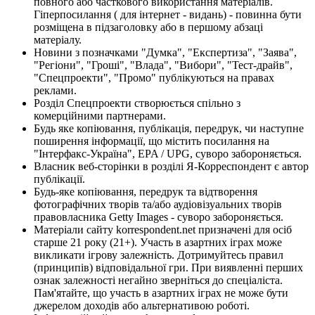
повного або часткового використання матеріалів.
Гіперпосилання ( для інтернет - видань) - повинна бути
розміщена в підзаголовку або в першому абзаці
матеріалу.
Новини з позначками "Думка", "Експертиза", "Заява",
"Регіони", "Гроші", "Влада", "Вибори", "Тест-драйв",
"Спецпроекти", "Промо" публікуються на правах
реклами.
Розділ Спецпроекти створюється спільно з
комерційними партнерами.
Будь яке копіювання, публікація, передрук, чи наступне
поширення інформації, що містить посилання на
"Інтерфакс-Україна", EPA / UPG, суворо забороняється.
Власник веб-сторінки в розділі Я-Корреспондент є автор
публікації.
Будь-яке копіювання, передрук та відтворення
фотографічних творів та/або аудіовізуальних творів
правовласника Getty Images - суворо забороняється.
Матеріали сайту korrespondent.net призначені для осіб
старше 21 року (21+). Участь в азартних іграх може
викликати ігрову залежність. Дотримуйтесь правил
(принципів) відповідальної гри. При виявленні перших
ознак залежності негайно зверніться до спеціаліста.
Пам'ятайте, що участь в азартних іграх не може бути
джерелом доходів або альтернативою роботі.