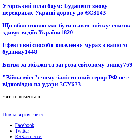
Угорський шлагбаум: Будапешт знову
перекриває Україні дорогу до ЄС
3143
Що обов'язково має бути в авто влітку: список
здивує водіїв України
1820
Ефективні способи виселення мурах з вашого
будинку
1448
Битва за збіжжя та загроза світовому ринку
769
"Війна міст": чому балістичний терор РФ не є
відповіддю на удари ЗСУ
633
Читати коментарі
Повна версія сайту
Facebook
Twitter
RSS-стрічки