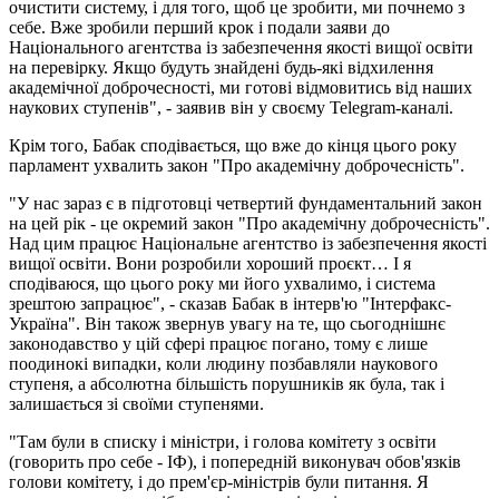
очистити систему, і для того, щоб це зробити, ми почнемо з
себе. Вже зробили перший крок і подали заяви до
Національного агентства із забезпечення якості вищої освіти
на перевірку. Якщо будуть знайдені будь-які відхилення
академічної доброчесності, ми готові відмовитись від наших
наукових ступенів", - заявив він у своєму Telegram-каналі.
Крім того, Бабак сподівається, що вже до кінця цього року
парламент ухвалить закон "Про академічну доброчесність".
"У нас зараз є в підготовці четвертий фундаментальний закон
на цей рік - це окремий закон "Про академічну доброчесність".
Над цим працює Національне агентство із забезпечення якості
вищої освіти. Вони розробили хороший проєкт… І я
сподіваюся, що цього року ми його ухвалимо, і система
зрештою запрацює", - сказав Бабак в інтерв'ю "Інтерфакс-
Україна". Він також звернув увагу на те, що сьогоднішнє
законодавство у цій сфері працює погано, тому є лише
поодинокі випадки, коли людину позбавляли наукового
ступеня, а абсолютна більшість порушників як була, так і
залишається зі своїми ступенями.
"Там були в списку і міністри, і голова комітету з освіти
(говорить про себе - ІФ), і попередній виконувач обов'язків
голови комітету, і до прем'єр-міністрів були питання. Я