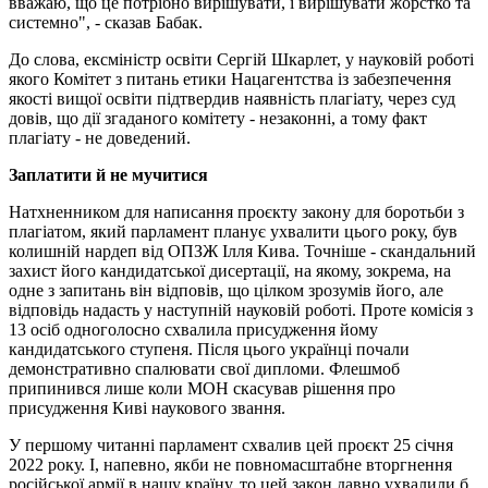
вважаю, що це потрібно вирішувати, і вирішувати жорстко та
системно", - сказав Бабак.
До слова, ексміністр освіти Сергій Шкарлет, у науковій роботі
якого Комітет з питань етики Нацагентства із забезпечення
якості вищої освіти підтвердив наявність плагіату, через суд
довів, що дії згаданого комітету - незаконні, а тому факт
плагіату - не доведений.
Заплатити й не мучитися
Натхненником для написання проєкту закону для боротьби з
плагіатом, який парламент планує ухвалити цього року, був
колишній нардеп від ОПЗЖ Ілля Кива. Точніше - скандальний
захист його кандидатської дисертації, на якому, зокрема, на
одне з запитань він відповів, що цілком зрозумів його, але
відповідь надасть у наступній науковій роботі. Проте комісія з
13 осіб одноголосно схвалила присудження йому
кандидатського ступеня. Після цього українці почали
демонстративно спалювати свої дипломи. Флешмоб
припинився лише коли МОН скасував рішення про
присудження Киві наукового звання.
У першому читанні парламент схвалив цей проєкт 25 січня
2022 року. І, напевно, якби не повномасштабне вторгнення
російської армії в нашу країну, то цей закон давно ухвалили б.