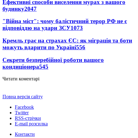
Ефективні способи виселення мурах з вашого
будинку
2047
"Війна міст": чому балістичний терор РФ не є
відповіддю на удари ЗСУ
1073
Кремль грає на страхах ЄС: як міграція та боти
можуть вдарити по Україні
556
Секрети безперебійної роботи вашого
кондиціонера
545
Читати коментарі
Повна версія сайту
Facebook
Twitter
RSS-стрічки
E-mail розсилка
Контакти