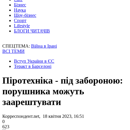
Бізнес
Наука
Шоу-бізнес
Спорт
Lifestyle
БЛОГИ ЧИТАЧІВ
СПЕЦТЕМА:
Війна в Ірані
ВСІ ТЕМИ
Вступ України в ЄС
Теракт в Барселоні
Піротехніка - під забороною:
порушника можуть
заарештувати
Корреспондент.net, 18 квітня 2023, 16:51
0
623