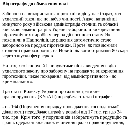
Від штрафу до обмеження волі
Заборона на використання піротехніки діє у нас і зараз, хоч
ухвалений закон ще не набув чинності. Адже наприкінці
минулого року військова адміністрація столиці та обласні
військові адміністрації в Україні заборонили використання
піротехнічних виробів у період дії воєнного стану. Як
пояснили в Нацполіції, це рішення автоматично стало
забороною на продаж піротехніки. Проте, як повідомили
столичні правоохоронці, на Новий рік вони отримали 80 скарг
через запуски феєрверків.
На тих, хто ігнорує й ігноруватиме після введення в дію
ухваленого закону про заборону на продаж та використання
піротехніки, чекає покарання, від адміністративного - до
кримінального.
Три статті Кодексу України про адміністративне
правопорушення (КУпАП) передбачають такі штрафи:
- ст. 164 (Порушення порядку провадження господарської
діяльності) передбачає штраф у розмірі від 17 тис. грн до 34
тис. грн. Крім того, у порушників забиратимуть продукцію та
гроші, одержані внаслідок вчинення цього правопорушення;