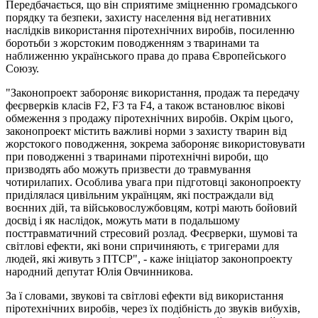
Передбачається, що він сприятиме зміцненню громадського
порядку та безпеки, захисту населення від негативних
наслідків використання піротехнічних виробів, посиленню
боротьби з жорстоким поводженням з тваринами та
наближенню українського права до права Європейського
Союзу.
"Законопроект забороняє використання, продаж та передачу
феєрверків класів F2, F3 та F4, а також встановлює вікові
обмеження з продажу піротехнічних виробів. Окрім цього,
законопроект містить важливі норми з захисту тварин від
жорстокого поводження, зокрема забороняє використовувати
при поводженні з тваринами піротехнічні вироби, що
призводять або можуть призвести до травмування
чотирилапих. Особлива увага при підготовці законопроекту
приділялася цивільним українцям, які постраждали від
воєнних дій, та військовослужбовцям, котрі мають бойовий
досвід і як наслідок, можуть мати в подальшому
посттравматичний стресовий розлад. Феєрверки, шумові та
світлові ефекти, які вони спричиняють, є тригерами для
людей, які живуть з ПТСР", - каже ініціатор законопроекту
народний депутат Юлія Овчинникова.
За ї словами, звукові та світлові ефекти від використання
піротехнічних виробів, через їх подібність до звуків вибухів,