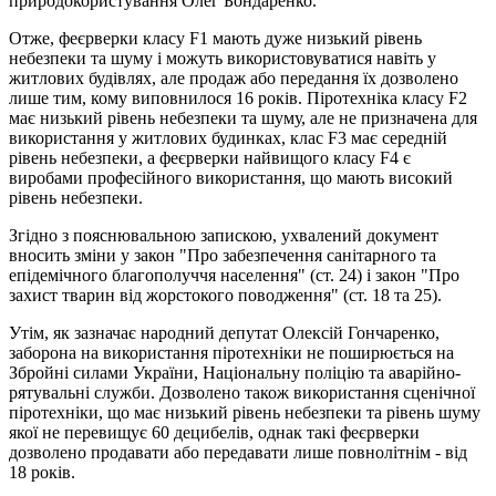
природокористування Олег Бондаренко.
Отже, феєрверки класу F1 мають дуже низький рівень
небезпеки та шуму і можуть використовуватися навіть у
житлових будівлях, але продаж або передання їх дозволено
лише тим, кому виповнилося 16 років. Піротехніка класу F2
має низький рівень небезпеки та шуму, але не призначена для
використання у житлових будинках, клас F3 має середній
рівень небезпеки, а феєрверки найвищого класу F4 є
виробами професійного використання, що мають високий
рівень небезпеки.
Згідно з пояснювальною запискою, ухвалений документ
вносить зміни у закон "Про забезпечення санітарного та
епідемічного благополуччя населення" (ст. 24) і закон "Про
захист тварин від жорстокого поводження" (ст. 18 та 25).
Утім, як зазначає народний депутат Олексій Гончаренко,
заборона на використання піротехніки не поширюється на
Збройні силами України, Національну поліцію та аварійно-
рятувальні служби. Дозволено також використання сценічної
піротехніки, що має низький рівень небезпеки та рівень шуму
якої не перевищує 60 децибелів, однак такі феєрверки
дозволено продавати або передавати лише повнолітнім - від
18 років.