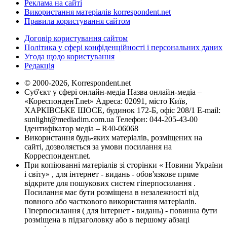
Реклама на сайті
Використання матеріалів korrespondent.net
Правила користування сайтом
Договір користування сайтом
Політика у сфері конфіденційності і персональних даних
Угода щодо користування
Редакція
© 2000-2026, Korrespondent.net
Суб'єкт у сфері онлайн-медіа Назва онлайн-медіа –
«КореспонденТ.net» Адреса: 02091, місто Київ,
ХАРКІВСЬКЕ ШОСЕ, будинок 172-Б, офіс 208/1 E-mail:
sunlight@mediadim.com.ua
Телефон: 044-205-43-00
Ідентифікатор медіа – R40-06068
Використання будь-яких матеріалів, розміщених на
сайті, дозволяється за умови посилання на
Корреспондент.net.
При копіюванні матеріалів зі сторінки « Новини України
і світу» , для інтернет - видань - обов'язкове пряме
відкрите для пошукових систем гіперпосилання .
Посилання має бути розміщена в незалежності від
повного або часткового використання матеріалів.
Гіперпосилання ( для інтернет - видань) - повинна бути
розміщена в підзаголовку або в першому абзаці