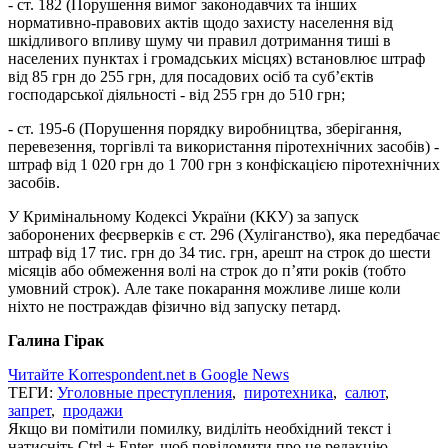
- ст. 182 (Порушення вимог законодавчих та інших
нормативно-правових актів щодо захисту населення від
шкідливого впливу шуму чи правил дотримання тиші в
населених пунктах і громадських місцях) встановлює штраф
від 85 грн до 255 грн, для посадових осіб та суб’єктів
господарської діяльності - від 255 грн до 510 грн;
- ст. 195-6 (Порушення порядку виробництва, зберігання,
перевезення, торгівлі та використання піротехнічних засобів) -
штраф від 1 020 грн до 1 700 грн з конфіскацією піротехнічних
засобів.
У Кримінальному Кодексі України (ККУ) за запуск
заборонених феєрверків є ст. 296 (Хуліганство), яка передбачає
штраф від 17 тис. грн до 34 тис. грн, арешт на строк до шести
місяців або обмеження волі на строк до п’яти років (тобто
умовний строк). Але таке покарання можливе лише коли
ніхто не постраждав фізично від запуску петард.
Галина Гірак
Читайте Korrespondent.net в Google News
ТЕГИ:
Уголовные преступления
,
пиротехника
,
салют
,
запрет
,
продажи
Якщо ви помітили помилку, виділіть необхідний текст і
натисніть Ctrl + Enter, щоб повідомити про це редакцію.