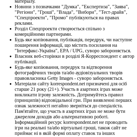
матеріалу.
Новини з позначками "Думка", "Експертиза", "Заява",
"Регіони", "Гроші", "Влада", "Вибори", "Тест-драйв",
"Спецпроекти", "Промо" публікуються на правах
реклами.
Розділ Спецпроекти створюється спільно з
комерційними партнерами.
Будь яке копіювання, публікація, передрук, чи наступне
поширення інформації, що містить посилання на
"Інтерфакс-Україна", EPA / UPG, суворо забороняється.
Власник веб-сторінки в розділі Я-Корреспондент є автор
публікації.
Будь-яке копіювання, передрук та відтворення
фотографічних творів та/або аудіовізуальних творів
правовласника Getty Images - суворо забороняється.
Матеріали сайту korrespondent.net призначені для осіб
старше 21 року (21+). Участь в азартних іграх може
викликати ігрову залежність. Дотримуйтесь правил
(принципів) відповідальної гри. При виявленні перших
ознак залежності негайно зверніться до спеціаліста.
Пам'ятайте, що участь в азартних іграх не може бути
джерелом доходів або альтернативою роботі.
Інформаційний ресурс korrespondent.net не проводить
ігри на реальні та/або віртуальні гроші, також сайт не
приймає ні в якій формі оплату ставок та інших