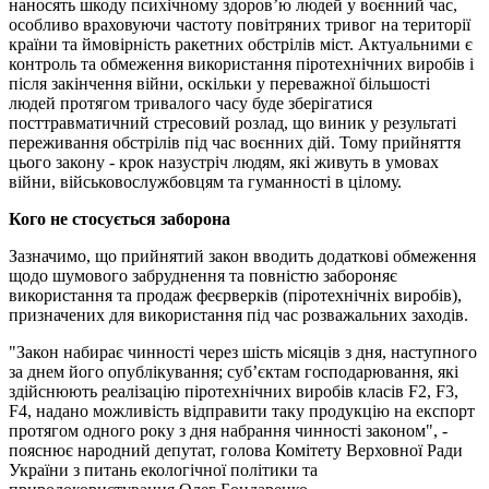
наносять шкоду психічному здоров’ю людей у воєнний час,
особливо враховуючи частоту повітряних тривог на території
країни та ймовірність ракетних обстрілів міст. Актуальними є
контроль та обмеження використання піротехнічних виробів і
після закінчення війни, оскільки у переважної більшості
людей протягом тривалого часу буде зберігатися
посттравматичний стресовий розлад, що виник у результаті
переживання обстрілів під час воєнних дій. Тому прийняття
цього закону - крок назустріч людям, які живуть в умовах
війни, військовослужбовцям та гуманності в цілому.
Кого не стосується заборона
Зазначимо, що прийнятий закон вводить додаткові обмеження
щодо шумового забруднення та повністю забороняє
використання та продаж феєрверків (піротехнічніх виробів),
призначених для використання під час розважальних заходів.
"Закон набирає чинності через шість місяців з дня, наступного
за днем його опублікування; суб’єктам господарювання, які
здійснюють реалізацію піротехнічних виробів класів F2, F3,
F4, надано можливість відправити таку продукцію на експорт
протягом одного року з дня набрання чинності законом", -
пояснює народний депутат, голова Комітету Верховної Ради
України з питань екологічної політики та