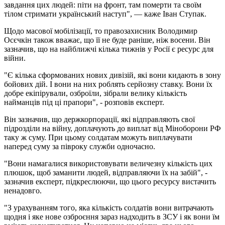
завдання цих людей: піти на фронт, там померти та своїм
тілом стримати український наступ", — каже Іван Ступак.
Щодо масової мобілізації, то правозахисник Володимир
Осєчкін також вважає, що її не буде раніше, ніж восени. Він
зазначив, що на найближчі кілька тижнів у Росії є ресурс для
війни.
"Є кілька сформованих нових дивізій, які вони кидають в зону
бойових дій. І вони на них роблять серйозну ставку. Вони їх
добре екіпірували, озброїли, зібрали велику кількість
найманців під ці прапори", - розповів експерт.
Він зазначив, що держкорпорації, які відправляють свої
підрозділи на війну, доплачують до виплат від Міноборони РФ
таку ж суму. При цьому солдатам можуть виплачувати
наперед суму за півроку служби одночасно.
"Вони намагалися використовувати величезну кількість цих
плюшок, щоб заманити людей, відправляючи їх на забій", -
зазначив експерт, підкреслюючи, що цього ресурсу вистачить
ненадовго.
"З урахуванням того, яка кількість солдатів вони витрачають
щодня і яке нове озброєння зараз надходить в ЗСУ і як вони їм