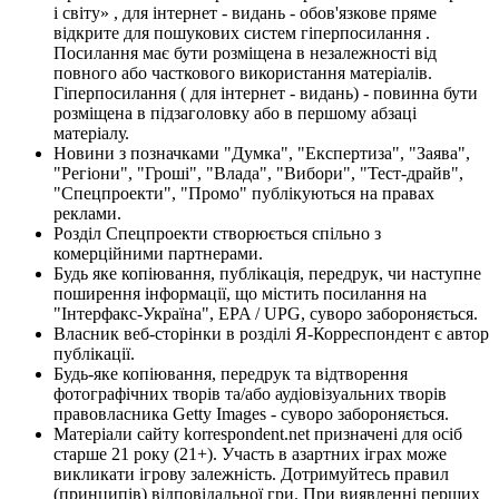
і світу» , для інтернет - видань - обов'язкове пряме
відкрите для пошукових систем гіперпосилання .
Посилання має бути розміщена в незалежності від
повного або часткового використання матеріалів.
Гіперпосилання ( для інтернет - видань) - повинна бути
розміщена в підзаголовку або в першому абзаці
матеріалу.
Новини з позначками "Думка", "Експертиза", "Заява",
"Регіони", "Гроші", "Влада", "Вибори", "Тест-драйв",
"Спецпроекти", "Промо" публікуються на правах
реклами.
Розділ Спецпроекти створюється спільно з
комерційними партнерами.
Будь яке копіювання, публікація, передрук, чи наступне
поширення інформації, що містить посилання на
"Інтерфакс-Україна", EPA / UPG, суворо забороняється.
Власник веб-сторінки в розділі Я-Корреспондент є автор
публікації.
Будь-яке копіювання, передрук та відтворення
фотографічних творів та/або аудіовізуальних творів
правовласника Getty Images - суворо забороняється.
Матеріали сайту korrespondent.net призначені для осіб
старше 21 року (21+). Участь в азартних іграх може
викликати ігрову залежність. Дотримуйтесь правил
(принципів) відповідальної гри. При виявленні перших