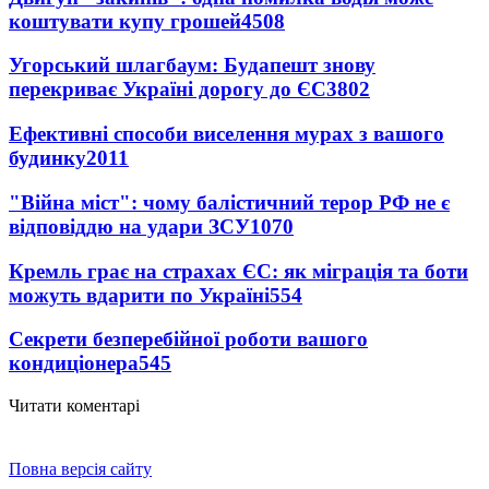
коштувати купу грошей
4508
Угорський шлагбаум: Будапешт знову
перекриває Україні дорогу до ЄС
3802
Ефективні способи виселення мурах з вашого
будинку
2011
"Війна міст": чому балістичний терор РФ не є
відповіддю на удари ЗСУ
1070
Кремль грає на страхах ЄС: як міграція та боти
можуть вдарити по Україні
554
Секрети безперебійної роботи вашого
кондиціонера
545
Читати коментарі
Повна версія сайту