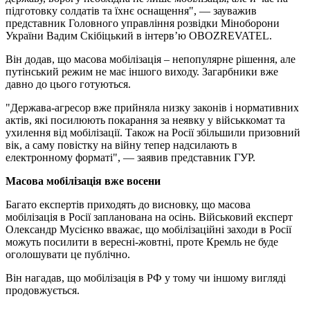
підготовку солдатів та їхнє оснащення", — зауважив
представник Головного управління розвідки Міноборони
України Вадим Скібіцький в інтерв’ю OBOZREVATEL.
Він додав, що масова мобілізація – непопулярне рішення, але
путінський режим не має іншого виходу. Загарбники вже
давно до цього готуються.
"Держава-агресор вже прийняла низку законів і нормативних
актів, які посилюють покарання за неявку у військкомат та
ухилення від мобілізації. Також на Росії збільшили призовний
вік, а саму повістку на війну тепер надсилають в
електронному форматі", — заявив представник ГУР.
Масова мобілізація вже восени
Багато експертів приходять до висновку, що масова
мобілізація в Росії запланована на осінь. Військовий експерт
Олександр Мусієнко вважає, що мобілізаційні заходи в Росії
можуть посилити в вересні-жовтні, проте Кремль не буде
оголошувати це публічно.
Він нагадав, що мобілізація в РФ у тому чи іншому вигляді
продовжується.