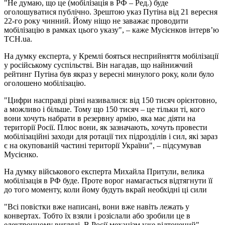
"Не думаю, що це (мобілізація в РФ – Ред.) буде
оголошуватися публічно. Зрештою указ Путіна від 21 вересня
22-го року чинний. Йому ніщо не заважає проводити
мобілізацію в рамках цього указу", – каже Мусієнков інтерв’ю
ТСН.ua.
На думку експерта, у Кремлі бояться несприйняття мобілізації
у російському суспільстві. Він нагадав, що найнижчий
рейтинг Путіна був якраз у вересні минулого року, коли було
оголошено мобілізацію.
"Цифри насправді різні називалися: від 150 тисяч орієнтовно,
а можливо і більше. Тому що 150 тисяч – це тільки ті, кого
вони хочуть набрати в резервну армію, яка має діяти на
території Росії. Плюс вони, як зазначають, хочуть провести
мобілізаційні заходи для ротації тих підрозділів і сил, які зараз
є на окупованій частині території України", – підсумував
Мусієнко.
На думку військового експерта Михайла Притули, велика
мобілізація в РФ буде. Проте ворог намагається відтягнути її
до того моменту, коли йому будуть вкрай необхідні ці сили
"Всі повістки вже написані, вони вже навіть лежать у
конвертах. Тобто їх взяли і розіслали або зробили це в
електронному вигляді. В Росії механізм уже відточений", —