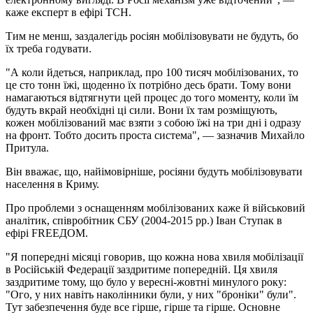
каже експерт в ефірі ТСН.
Тим не менш, заздалегідь росіян мобілізовувати не будуть, бо
їх треба годувати.
"А коли йдеться, наприклад, про 100 тисяч мобілізованих, то
це сто тонн їжі, щоденно їх потрібно десь брати. Тому вони
намагаються відтягнути цей процес до того моменту, коли їм
будуть вкрай необхідні ці сили. Вони їх там розміщують,
кожен мобілізований має взяти з собою їжі на три дні і одразу
на фронт. Тобто досить проста система", — зазначив Михайло
Притула.
Він вважає, що, найімовірніше, росіяни будуть мобілізовувати
населення в Криму.
Про проблеми з оснащенням мобілізованих каже й військовий
аналітик, співробітник СБУ (2004-2015 рр.) Іван Ступак в
ефірі FREEДОМ.
"Я попередні місяці говорив, що кожна нова хвиля мобілізації
в Російській Федерації заздритиме попередній. Ця хвиля
заздритиме тому, що було у вересні-жовтні минулого року:
"Ого, у них навіть наколінники були, у них "броніки" були".
Тут забезпечення буде все гірше, гірше та гірше. Основне