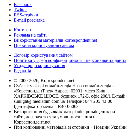
Facebook
Twitter
RSS-стрічки
E-mail розсилка
Контакти
Реклама на сайті
Використання матеріалів korrespondent.net
Правила користування сайтом
Договір користування сайтом
Політика у сфері конфіденційності і персональних даних
Угода щодо користування
Редакція
© 2000-2026, Korrespondent.net
Суб'єкт у сфері онлайн-медіа Назва онлайн-медіа –
«КореспонденТ.net» Адреса: 02091, місто Київ,
ХАРКІВСЬКЕ ШОСЕ, будинок 172-Б, офіс 208/1 E-mail:
sunlight@mediadim.com.ua
Телефон: 044-205-43-00
Ідентифікатор медіа – R40-06068
Використання будь-яких матеріалів, розміщених на
сайті, дозволяється за умови посилання на
Корреспондент.net.
При копіюванні матеріалів зі сторінки « Новини України