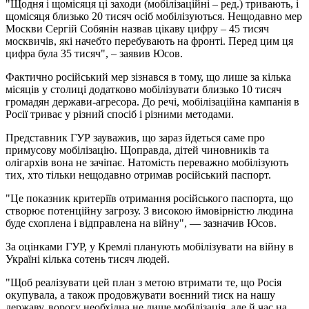
"Щодня і щомісяця ці заходи (мобілізаційні – ред.) тривають, і
щомісяця близько 20 тисяч осіб мобілізуються. Нещодавно мер
Москви Сергій Собянін назвав цікаву цифру – 45 тисяч
москвичів, які начебто перебувають на фронті. Перед цим ця
цифра була 35 тисяч", – заявив Юсов.
Фактично російський мер зізнався в тому, що лише за кілька
місяців у столиці додатково мобілізувати близько 10 тисяч
громадян держави-агресора. До речі, мобілізаційна кампанія в
Росії триває у різний спосіб і різними методами.
Представник ГУР зауважив, що зараз йдеться саме про
примусову мобілізацію. Щоправда, дітей чиновників та
олігархів вона не зачіпає. Натомість переважно мобілізують
тих, хто тільки нещодавно отримав російський паспорт.
"Це показник критеріїв отримання російського паспорта, що
створює потенційну загрозу. З високою ймовірністю людина
буде схоплена і відправлена на війну", — зазначив Юсов.
За оцінками ГУР, у Кремлі планують мобілізувати на війну в
Україні кілька сотень тисяч людей.
"Щоб реалізувати цей план з метою втримати те, що Росія
окупувала, а також продовжувати воєнний тиск на нашу
державу, ворогу необхідна не лише мобілізація, але й час на