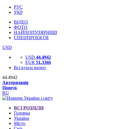
РУС
УКР
ВІДЕО
ФОТО
НАЙПОПУЛЯРНІШІ
СПЕЦПРОЕКТИ
USD
USD
44.4942
EUR
51.3366
Всі курси валют
44.4942
Авторизація
Пошук
RU
ВСІ РОЗДІЛИ
Головна
Україна
Місто
Світ