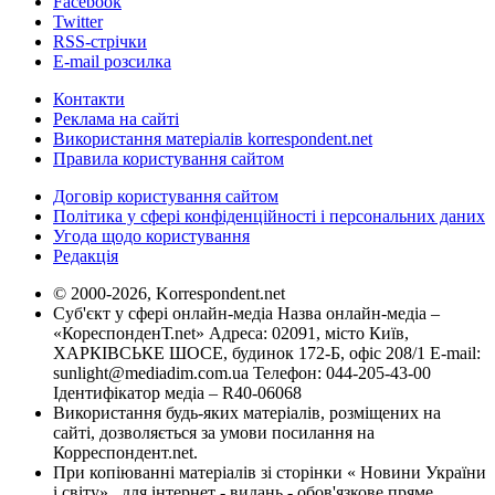
Facebook
Twitter
RSS-стрічки
E-mail розсилка
Контакти
Реклама на сайті
Використання матеріалів korrespondent.net
Правила користування сайтом
Договір користування сайтом
Політика у сфері конфіденційності і персональних даних
Угода щодо користування
Редакція
© 2000-2026, Korrespondent.net
Суб'єкт у сфері онлайн-медіа Назва онлайн-медіа –
«КореспонденТ.net» Адреса: 02091, місто Київ,
ХАРКІВСЬКЕ ШОСЕ, будинок 172-Б, офіс 208/1 E-mail:
sunlight@mediadim.com.ua
Телефон: 044-205-43-00
Ідентифікатор медіа – R40-06068
Використання будь-яких матеріалів, розміщених на
сайті, дозволяється за умови посилання на
Корреспондент.net.
При копіюванні матеріалів зі сторінки « Новини України
і світу» , для інтернет - видань - обов'язкове пряме