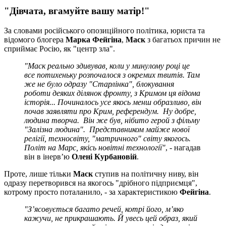
"Д
івчата, вгамуйте вашу матір!"
За словами російського опозиційного політика, юриста та
відомого блогера
Марка Фейгіна
,
Маск
з багатьох причин не
сприймає Росію, як "центр зла".
"Маск реально здивував, коли у минулому році це
все потихеньку розпочалося з окремих твитів. Там
же не було одразу "Старлінка", блокування
роботи деяких ділянок фронту, з Кримом ця відома
історія... Починалось усе якось менш образливо, він
почав заявляти про Крим, референдум. Ну добре,
людина творча. Він же був, нібито герой з фільму
"Залізна людина". Представником майже нової
релігії, техносвіту, "матричного" світу якогось.
Політ на Марс, якісь новітні технології"
, - нагадав
він в інерв’ю
Олені Курбановій
.
Проте, лише тільки
Маск
ступив на політичну ниву, він
одразу перетворився на якогось "дрібного підприємця",
котрому просто поталанило, - за характеристикою
Фейгіна
.
"З’
ясовується багато речей, котрі його, м’
яко
кажучи, не прикрашають. Й увесь цей образ, який