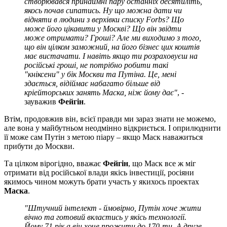
створювався принаймні пару останніх десятиліть,
якось почав сипатись. Ну що можна дати чи
відняти в людини з верхівки списку
Forbs
? Що
може його цікавити у Москві? Що він звідти
може отримати? Гроші? Але ми виходимо з того,
що він цілком заможний, на його бізнес цих коштів
має вистачати. І навіть якщо ти розраховуєш на
російські гроші, не потрібно робити такі
"кніксени" у бік Москви та Путіна. Це, мені
здається, відіймає набагато більше від
кріейторських занять Маска, ніж йому дає"
, -
зауважив
Фейгін
.
Втім, продовжив він, всієї правди ми зараз знати не можемо,
але вона у майбутньом неодмінно відкриється. І оприлюднити
її може сам Путін з метою піару – якщо Маск наважиться
прибути до Москви.
Та цілком вірогідно, вважає
Фейгін
, що Маск все ж міг
отримати від російської влади якісь інвестиції, росіяни
якимось чином можуть брати участь у якихось проектах
Маска
.
"Штучний інтелект - ймовірно, Путін хоче жити
вічно та готовий вкластись у якісь технології.
Йому 71 рік а він хоче прожити до 170-ти. А друге