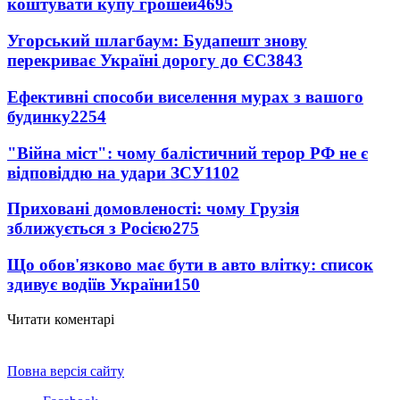
коштувати купу грошей
4695
Угорський шлагбаум: Будапешт знову
перекриває Україні дорогу до ЄС
3843
Ефективні способи виселення мурах з вашого
будинку
2254
"Війна міст": чому балістичний терор РФ не є
відповіддю на удари ЗСУ
1102
Приховані домовленості: чому Грузія
зближується з Росією
275
Що обов'язково має бути в авто влітку: список
здивує водіїв України
150
Читати коментарі
Повна версія сайту