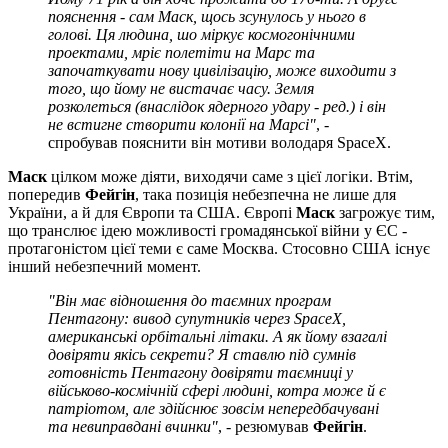
пояснення - сам Маск, щось зсунулось у нього в
голові. Ця людина, шо міркує космогонічними
проектами, мріє полетіти на Марс та
започаткувати нову цивілізацію, може виходити з
того, що йому не вистачає часу. Земля
розколеться (внаслідок ядерного удару - ред.) і він
не встигне створити колонії на Марсі"
, -
спробував пояснити він мотиви володаря SpaceX.
Маск
цілком може діяти, виходячи саме з цієї логіки. Втім,
попередив
Фейгін
, така позиція небезпечна не лише для
України, а й для Європи та США. Європі
Маск
загрожує тим,
що транслює ідею можливості громадянської війни у ЄС -
протагоністом цієї теми є саме Москва. Стосовно США існує
інший небезпечний момент.
"Він має відношення до таємних програм
Пентагону: вивод супутників через SpaceX,
американські орбітальні літаки. А як йому взагалі
довіряти якісь секрети? Я ставлю під сумнів
готовність Пентагону довіряти таємниці у
військово-космічній сфері людині, котра може й є
патріотом, але здійснює зовсім непередбачувані
та невиправдані вчинки"
, - резюмував
Фейгін
.