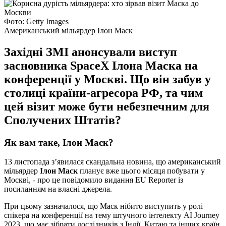
Фото: Getty Images
Американський мільярдер Ілон Маск
Західні ЗМІ анонсували виступ
засновника SpaceX Ілона Маска на
конференції у Москві. Що він забув у
столиці країни-агресора РФ, та чим
цей візит може бути небезпечним для
Сполучених Штатів?
Як вам таке, Ілон Маск?
13 листопада з’явилася скандальна новина, що американський
мільярдер
Ілон Маск
планує вже цього місяця побувати у
Москві, - про це повідомило видання EU Reporter із
посиланням на власні джерела.
При цьому зазначалося, що Маск нібито виступить у ролі
спікера на конференції на тему штучного інтелекту AI Journey
2023, що має зібрати дослідників з Індії, Китаю та інших країн.