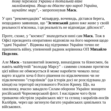
тому перемога України в тотальній війні
малоймовірна. Якщо ви дбаєте про народ України,
шукайте миру
", - запропонував
Маск
.
У цих "рекомендаціях" мільярдер, вочевидь, дістався берега,
нещодавно заявивши, що "
Зеленський
давно вже живе у своїй
реальності м'ясника, і ця реальність не відповідає дійсності".
Проте, схоже, у "космосі" знаходиться нині сам
Маск
. Тож в
Офісі президента оперативно відповіли на його марення щодо
"здачі України". Відмова від підтримки України точно не
припинить війну, упевнений радник керівника ОП
Михайло
Подоляк
.
Але
Маск
- талановитий інженер, винахідник та бізнесмен, ба
навіть майбутній "володар Марсу" - самими словами протягом
цієї війни не обмежується й може наробити чимало лиха:
варто згадати хоча б його рішення по відключенню чи не
підключенню "старлінків" (ця історія досі не розслідувана до
кінця) на території окупованого Росією Криму. Що, на
хвилинку, вчасно завадило Силам оборони України знищити
російський Чорноморський флот. І наслідком чого були
триваючи обстріли українських міст та селищ з кораблів-носіїв
Калібрів, через що загинуло багато українських цивільних та
військових.