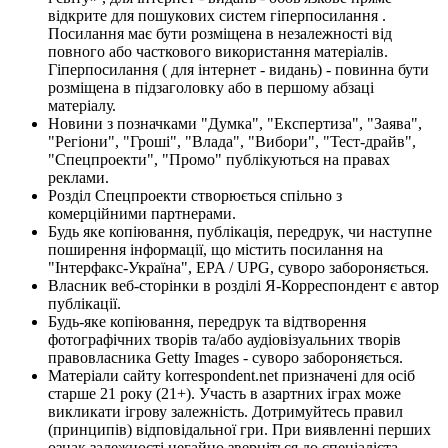
відкрите для пошукових систем гіперпосилання .
Посилання має бути розміщена в незалежності від
повного або часткового використання матеріалів.
Гіперпосилання ( для інтернет - видань) - повинна бути
розміщена в підзаголовку або в першому абзаці
матеріалу.
Новини з позначками "Думка", "Експертиза", "Заява",
"Регіони", "Гроші", "Влада", "Вибори", "Тест-драйв",
"Спецпроекти", "Промо" публікуються на правах
реклами.
Розділ Спецпроекти створюється спільно з
комерційними партнерами.
Будь яке копіювання, публікація, передрук, чи наступне
поширення інформації, що містить посилання на
"Інтерфакс-Україна", EPA / UPG, суворо забороняється.
Власник веб-сторінки в розділі Я-Корреспондент є автор
публікації.
Будь-яке копіювання, передрук та відтворення
фотографічних творів та/або аудіовізуальних творів
правовласника Getty Images - суворо забороняється.
Матеріали сайту korrespondent.net призначені для осіб
старше 21 року (21+). Участь в азартних іграх може
викликати ігрову залежність. Дотримуйтесь правил
(принципів) відповідальної гри. При виявленні перших
ознак залежності негайно зверніться до спеціаліста.