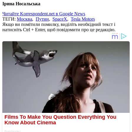
Ірина Носальська
Читайте Korrespondent.net в Google News
ТЕГИ:
Москва
,
Путин
,
SpaceX
,
Tesla Motors
Якщо ви помітили помилку, виділіть необхідний текст і
натисніть Ctrl + Enter, щоб повідомити про це редакцію.