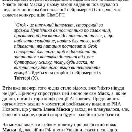
Участь Ілона Маска у цьому заході видання пов'язувало з
недавнім анонсом його власної нейромережі Grok, яка має
скласти конкуренцію ChatGPT.
"Grok - це штучний інтелект, створений за
зразком Путівника автостопника по галактиці,
призначений для відповіді практично на все, і, що
набагато складніше, навіть для того, щоб
підказати, які питання поставити! Grok
створений для того, щоб відповідати на
запитання з часткою дотепності і має
бунтарську жилку, тому, будь ласка, не
використовуйте його, якщо ви ненавидите
гумор!"
- йдеться на сторінці нейромережі у
Твіттері (Х).
Втім вже ввечері того ж дня стало відомо, вже "ніхто нікуди
не їде". Причому спростував цей анонс не сам
Маск
, а, як не
дивно, організатори конференції AI Journey. Представник
оргкомітету заявив у коментарі російському виданню РИА
Новости, що участь
Ілона Маска
у заході не планувалося, але,
якщо він захоче, організатори будуть раді його там бачити.
Чи можна вважати фейком новину про російський вояж
Маска
під час війни РФ проти України, сказати складно.