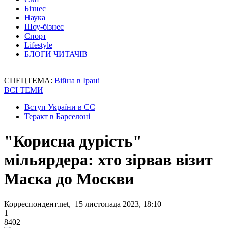
Бізнес
Наука
Шоу-бізнес
Спорт
Lifestyle
БЛОГИ ЧИТАЧІВ
СПЕЦТЕМА:
Війна в Ірані
ВСІ ТЕМИ
Вступ України в ЄС
Теракт в Барселоні
"Корисна дурість"
мільярдера: хто зірвав візит
Маска до Москви
Корреспондент.net, 15 листопада 2023, 18:10
1
8402