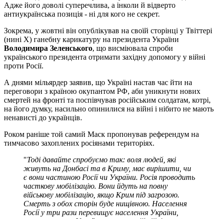
Адже його доволі суперечлива, а інколи й відверто
антиукраїнська позиція - ні для кого не секрет.
Зокрема, у жовтні він опублікував на своїй сторінці у Твіттері
(нині Х) ганебну карикатуру на президента України
Володимира Зеленського
, що висміювала спроби
українського президента отримати західну допомогу у війні
проти Росії.
А днями мільярдер заявив, що Україні настав час йти на
переговори з країною окупантом РФ, аби уникнути нових
смертей на фронті та поспівчував російським солдатам, котрі,
на його думку, насильно опинилися на війні і нібито не мають
ненависті до українців.
Роком раніше той самий Маск пропонував референдум на
тимчасово захоплених росіянами територіях.
"
Тоді давайте спробуємо так: воля людей, які
живуть на Донбасі та в Криму, має вирішити, чи
є вони частиною Росії чи України. Росія проводить
часткову мобілізацію. Вони йдуть на повну
військову мобілізацію, якщо Крим під загрозою.
Смерть з обох сторін буде нищівною. Населення
Росії у три рази перевищує населення України,