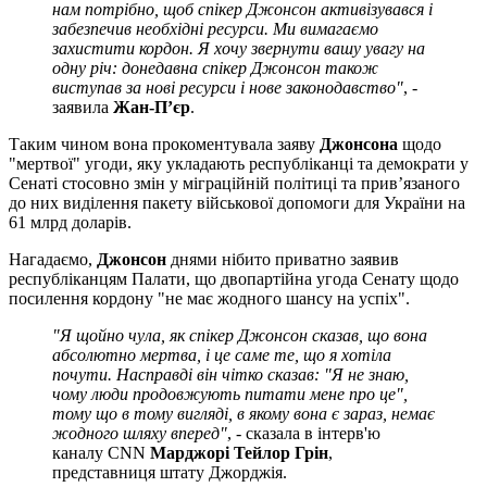
нам потрібно, щоб спікер Джонсон активізувався і
забезпечив необхідні ресурси. Ми вимагаємо
захистити кордон. Я хочу звернути вашу увагу на
одну річ: донедавна спікер Джонсон також
виступав за нові ресурси і нове законодавство"
, -
заявила
Жан-П’єр
.
Таким чином вона прокоментувала заяву
Джонсона
щодо
"мертвої" угоди, яку укладають республіканці та демократи у
Сенаті стосовно змін у міграційній політиці та прив’язаного
до них виділення пакету військової допомоги для України на
61 млрд доларів.
Нагадаємо,
Джонсон
днями нібито приватно заявив
республіканцям Палати, що двопартійна угода Сенату щодо
посилення кордону "не має жодного шансу на успіх".
"Я щойно чула, як спікер Джонсон сказав, що вона
абсолютно мертва, і це саме те, що я хотіла
почути. Насправді він чітко сказав: "Я не знаю,
чому люди продовжують питати мене про це",
тому що в тому вигляді, в якому вона є зараз, немає
жодного шляху вперед"
, - сказала в інтерв'ю
каналу CNN
Марджорі Тейлор Грін
,
представниця штату Джорджія.