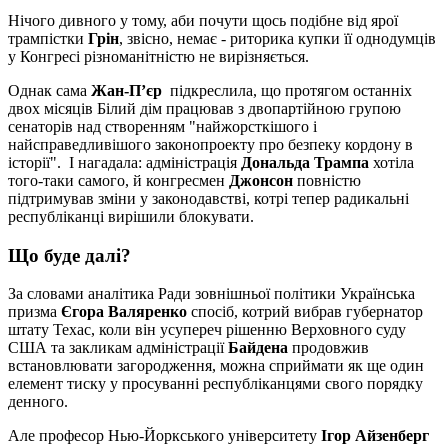
Нічого дивного у тому, аби почути щось подібне від ярої
трампістки
Грін
, звісно, немає - риторика купки її однодумців
у Конгресі різноманітністю не вирізняється.
Однак сама
Жан-П’єр
підкреслила, що протягом останніх
двох місяців Білий дім працював з двопартійною групою
сенаторів над створенням "найжорсткішого і
найсправедливішого законопроекту про безпеку кордону в
історії". І нагадала: адміністрація
Дональда Трампа
хотіла
того-таки самого, й конгресмен
Джонсон
повністю
підтримував зміни у законодавстві, котрі тепер радикальні
республіканці вирішили блокувати.
Що буде далі?
За словами аналітика Ради зовнішньої політики Українська
призма
Єгора Валяренко
спосіб, котрий вибрав губернатор
штату Техас, коли він усупереч рішенню Верховного суду
США та закликам адміністрації
Байдена
продовжив
встановлювати загородження, можна сприймати як ще один
елемент тиску у просуванні республіканцями свого порядку
денного.
Але професор Нью-Йоркського університету
Ігор Айзенберг