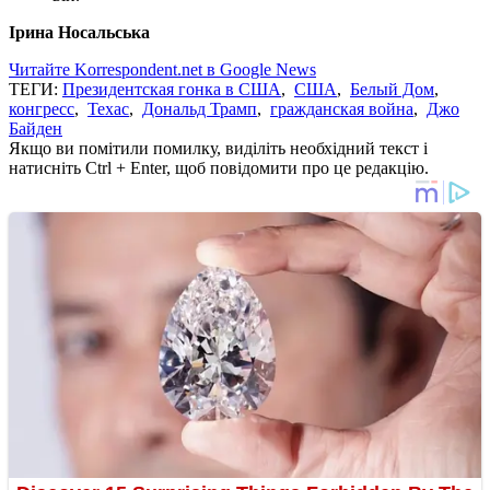
Ірина Носальська
Читайте Korrespondent.net в Google News
ТЕГИ:
Президентская гонка в США
,
США
,
Белый Дом
,
конгресс
,
Техас
,
Дональд Трамп
,
гражданская война
,
Джо
Байден
Якщо ви помітили помилку, виділіть необхідний текст і
натисніть Ctrl + Enter, щоб повідомити про це редакцію.