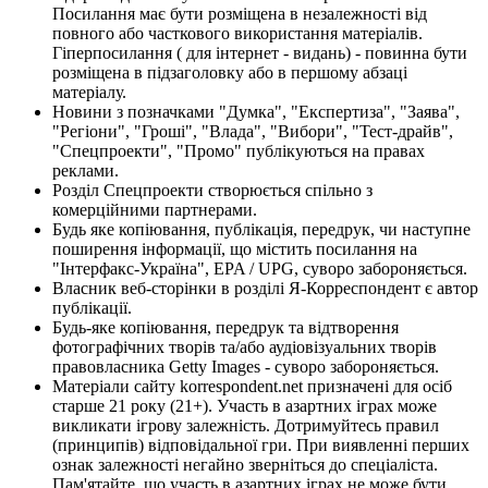
Посилання має бути розміщена в незалежності від
повного або часткового використання матеріалів.
Гіперпосилання ( для інтернет - видань) - повинна бути
розміщена в підзаголовку або в першому абзаці
матеріалу.
Новини з позначками "Думка", "Експертиза", "Заява",
"Регіони", "Гроші", "Влада", "Вибори", "Тест-драйв",
"Спецпроекти", "Промо" публікуються на правах
реклами.
Розділ Спецпроекти створюється спільно з
комерційними партнерами.
Будь яке копіювання, публікація, передрук, чи наступне
поширення інформації, що містить посилання на
"Інтерфакс-Україна", EPA / UPG, суворо забороняється.
Власник веб-сторінки в розділі Я-Корреспондент є автор
публікації.
Будь-яке копіювання, передрук та відтворення
фотографічних творів та/або аудіовізуальних творів
правовласника Getty Images - суворо забороняється.
Матеріали сайту korrespondent.net призначені для осіб
старше 21 року (21+). Участь в азартних іграх може
викликати ігрову залежність. Дотримуйтесь правил
(принципів) відповідальної гри. При виявленні перших
ознак залежності негайно зверніться до спеціаліста.
Пам'ятайте, що участь в азартних іграх не може бути