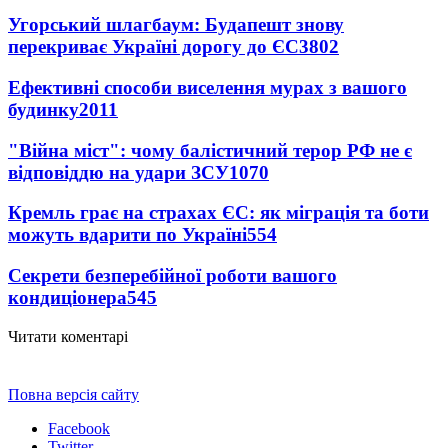
Угорський шлагбаум: Будапешт знову
перекриває Україні дорогу до ЄС
3802
Ефективні способи виселення мурах з вашого
будинку
2011
"Війна міст": чому балістичний терор РФ не є
відповіддю на удари ЗСУ
1070
Кремль грає на страхах ЄС: як міграція та боти
можуть вдарити по Україні
554
Секрети безперебійної роботи вашого
кондиціонера
545
Читати коментарі
Повна версія сайту
Facebook
Twitter