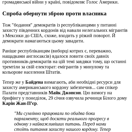
громадянської війни у країні, повідомляє Голос Америки.
Спроба обернути зброю проти власника
Тож "бодання" демократів із республіканцями у питанні
захисту південних кордонів від навали нелегальних мігрантів
з Мексики до США, схоже, входить у різкий поворот. Й
демократи намагаються цьому завадити.
Раніше республіканцям (виборці котрих є, переважно,
нащадками англосаксів) вдалося ловити своїх давніх
противників-демократів на цій темі завдяки тому, що останні
тремтіли за свій електорат: емігрантів у минулому та
кольорове населення Штатів.
Тепер же у
Байдена
вимагають, аби необхідні ресурси для
захисту американського кордону забезпечив... сам спікер
Палати представників
Майк Джонсон
. Цю вимогу на
брифінгу у понеділок, 29 січня озвучила речниця Білого дому
Карін Жан-П’єр
.
"Ми сумлінно працювали по обидва боки
парламенту, щоб досягти реального прогресу в
одному з найважливіших питань. Перед нами
стоїть питання захисту нашого кордону. Тепер