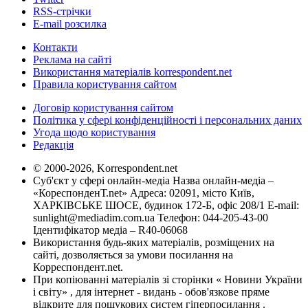
RSS-стрічки
E-mail розсилка
Контакти
Реклама на сайті
Використання матеріалів korrespondent.net
Правила користування сайтом
Договір користування сайтом
Політика у сфері конфіденційності і персональних даних
Угода щодо користування
Редакція
© 2000-2026, Korrespondent.net
Суб'єкт у сфері онлайн-медіа Назва онлайн-медіа –
«КореспонденТ.net» Адреса: 02091, місто Київ,
ХАРКІВСЬКЕ ШОСЕ, будинок 172-Б, офіс 208/1 E-mail:
sunlight@mediadim.com.ua
Телефон: 044-205-43-00
Ідентифікатор медіа – R40-06068
Використання будь-яких матеріалів, розміщених на
сайті, дозволяється за умови посилання на
Корреспондент.net.
При копіюванні матеріалів зі сторінки « Новини України
і світу» , для інтернет - видань - обов'язкове пряме
відкрите для пошукових систем гіперпосилання .