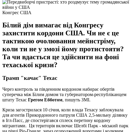
Конгрес США
Білий дім вимагає від Конгресу
захистити кордони США. Чи не є це
тактикою очолювання мейнстріму,
коли ти не у змозі йому протистояти?
Та чи вдасться це здійснити на фоні
техаської кризи?
Трамп "качає" Техас
Через контроль за південним кордоном набирає обертів
суперечка між Білим домом та губернатором-республіканцем
штату Техас
Грегом Ебботом
, пишуть ЗМІ.
Криза загострилася 10 січня, коли влада Техасу заблокувала
для агентів Прикордонного патруля США 2,5-мильну ділянку
в Ігл-Пасс, де спостерігався сплеск перетину кордону
мігрантами. Ця територія включає Шелбі Парк - міський парк
на річці Ріо-Гранде, зараз огороджений воротами і колючим