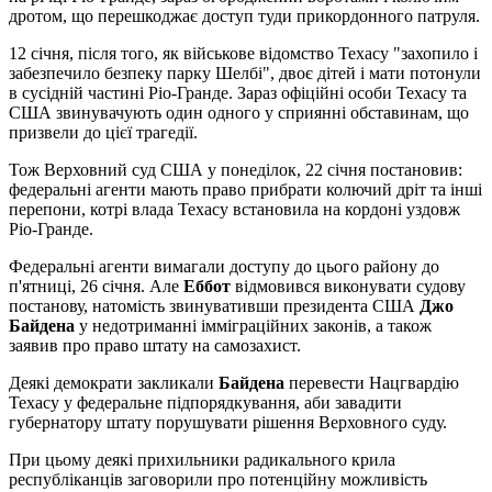
дротом, що перешкоджає доступ туди прикордонного патруля.
12 січня, після того, як військове відомство Техасу "захопило і
забезпечило безпеку парку Шелбі", двоє дітей і мати потонули
в сусідній частині Ріо-Гранде. Зараз офіційні особи Техасу та
США звинувачують один одного у сприянні обставинам, що
призвели до цієї трагедії.
Тож Верховний суд США у понеділок, 22 січня постановив:
федеральні агенти мають право прибрати колючий дріт та інші
перепони, котрі влада Техасу встановила на кордоні уздовж
Ріо-Гранде.
Федеральні агенти вимагали доступу до цього району до
п'ятниці, 26 січня. Але
Еббот
відмовився виконувати судову
постанову, натомість звинувативши президента США
Джо
Байдена
у недотриманні імміграційних законів, а також
заявив про право штату на самозахист.
Деякі демократи закликали
Байдена
перевести Нацгвардію
Техасу у федеральне підпорядкування, аби завадити
губернатору штату порушувати рішення Верховного суду.
При цьому деякі прихильники радикального крила
республіканців заговорили про потенційну можливість