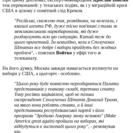
теж переконаний: у техаських подіях, як і у міграційній кризі
США в цілому є помітний слід Кремля.
"Російські, скажемо так, розвідники, чи нелегали, і
взагалі агенти РФ, дуже тісно пов'язані з тими ж
мексиканськими наркобаронами, які дуже
роздмухують всю цю ситуацію. Китай теж до
цього причетний. Їм невигідно, коли в Сполучених
Штатах все добре і вибори пройдуть без жодних
проблем"
, - пояснив
Войтко
у ефірі того ж
телеканалу.
На його думку, Москва завжди намагається вплинути на
вибори у США, а цьогоріч - особливо.
"Цього року буде повністю переобиратися Палата
представників у повному складі, третина сенату.
Тому росіяни зацікавлені, щоб не тільки
експрезидент Сполучених Штатів Дональд Трамп,
на якого вони роблять ставки, а й інші
представники республіканської партії з його
програми "Зробимо Америку знову великою" (Make
America great again) пройшли на виборах, які
відбудуться в листопаді цього року"
, - резюмував
він.