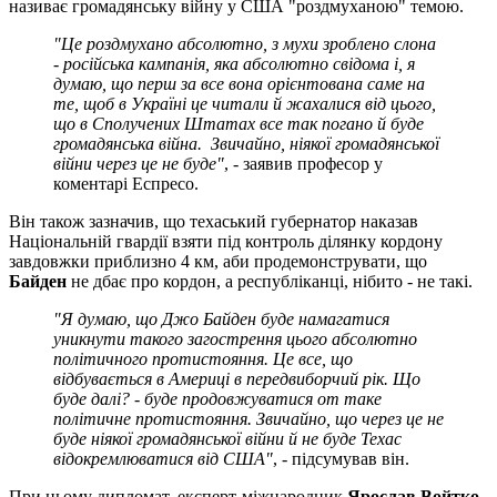
називає громадянську війну у США "роздмуханою" темою.
"Це роздмухано абсолютно, з мухи зроблено слона
- російська кампанія, яка абсолютно свідома і, я
думаю, що перш за все вона орієнтована саме на
те, щоб в Україні це читали й жахалися від цього,
що в Сполучених Штатах все так погано й буде
громадянська війна. Звичайно, ніякої громадянської
війни через це не буде"
, - заявив професор у
коментарі Еспресо.
Він також зазначив, що техаський губернатор наказав
Національній гвардії взяти під контроль ділянку кордону
завдовжки приблизно 4 км, аби продемонструвати, що
Байден
не дбає про кордон, а республіканці, нібито - не такі.
"Я думаю, що Джо Байден буде намагатися
уникнути такого загострення цього абсолютно
політичного протистояння. Це все, що
відбувається в Америці в передвиборчий рік. Що
буде далі? - буде продовжуватися от таке
політичне протистояння. Звичайно, що через це не
буде ніякої громадянської війни й не буде Техас
відокремлюватися від США"
, - підсумував він.
При цьому дипломат, експерт-міжнародник
Ярослав Войтко