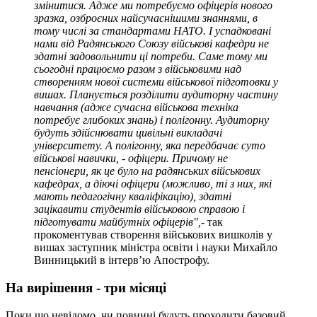
змінитися. Адже ми потребуємо офіцерів нового
зразка, озброєних найсучаснішими знаннями, в
тому числі за стандартами НАТО. І успадковані
нами від Радянського Союзу військові кафедри не
здатні задовольнити ці потреби. Саме тому ми
сьогодні працюємо разом з військовими над
створенням нової системи військової підготовки у
вишах. Планується розділити аудиторну частину
навчання (адже сучасна військова техніка
потребує глибоких знань) і полігонну. Аудиторну
будуть здійснювати цивільні викладачі
університету. А полігонну, яка передбачає суто
військові навички, - офіцери. Причому не
пенсіонери, як це було на радянських військових
кафедрах, а діючі офіцери (можливо, ті з них, які
мають педагогічну кваліфікацію), здатні
зацікавити студентів військовою справою і
підготувати майбутніх офіцерів",
- так
прокоментував створення військових вишколів у
вишах заступник міністра освіти і науки Михайло
Винницький в інтерв’ю Апострофу.
На вирішення - три місяці
Поки що невідомо, чи повинні будуть проходити базовий