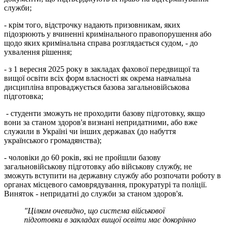
служби;
- крім того, відстрочку надають призовникам, яких
підозрюють у вчиненні кримінального правопорушення або
щодо яких кримінальна справа розглядається судом, - до
ухвалення рішення;
- з 1 вересня 2025 року в закладах фахової передвищої та
вищої освіти всіх форм власності як окрема навчальна
дисципліна впроваджується базова загальновійськова
підготовка;
- студенти зможуть не проходити базову підготовку, якщо
вони за станом здоров'я визнані непридатними, або вже
служили в Україні чи інших державах (до набуття
українського громадянства);
- чоловіки до 60 років, які не пройшли базову
загальновійськову підготовку або військову службу, не
зможуть вступити на державну службу або розпочати роботу в
органах місцевого самоврядування, прокуратурі та поліції.
Виняток - непридатні до служби за станом здоров'я.
"Цілком очевидно, що система військової
підготовки в закладах вищої освіти має докорінно