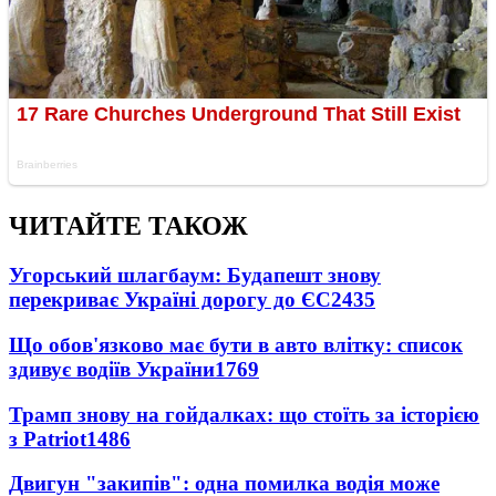
ЧИТАЙТЕ ТАКОЖ
Угорський шлагбаум: Будапешт знову
перекриває Україні дорогу до ЄС
2435
Що обов'язково має бути в авто влітку: список
здивує водіїв України
1769
Трамп знову на гойдалках: що стоїть за історією
з Patriot
1486
Двигун "закипів": одна помилка водія може