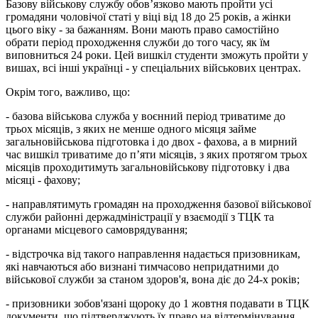
Базову військову службу обов’язково мають пройти усі
громадяни чоловічої статі у віці від 18 до 25 років, а жінки
цього віку - за бажанням. Вони мають право самостійно
обрати період проходження служби до того часу, як їм
виповниться 24 роки. Цей вишкіл студенти зможуть пройти у
вишах, всі інші українці - у спеціальних військових центрах.
Окрім того, важливо, що:
- базова військова служба у воєнний період триватиме до
трьох місяців, з яких не менше одного місяця займе
загальновійськова підготовка і до двох - фахова, а в мирний
час вишкіл триватиме до п’яти місяців, з яких протягом трьох
місяців проходитимуть загальновійськову підготовку і два
місяці - фахову;
- направлятимуть громадян на проходження базової військової
служби районні держадміністрації у взаємодії з ТЦК та
органами місцевого самоврядування;
- відстрочка від такого направлення надається призовникам,
які навчаються або визнані тимчасово непридатними до
військової служби за станом здоров'я, вона діє до 24-х років;
- призовники зобов'язані щороку до 1 жовтня подавати в ТЦК
документи, що підтверджують їх право на відтермінування