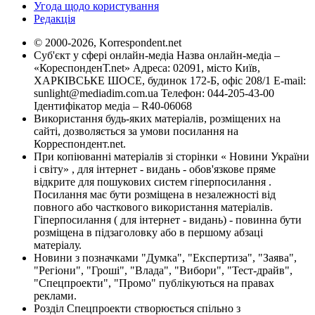
Угода щодо користування
Редакція
© 2000-2026, Korrespondent.net
Суб'єкт у сфері онлайн-медіа Назва онлайн-медіа –
«КореспонденТ.net» Адреса: 02091, місто Київ,
ХАРКІВСЬКЕ ШОСЕ, будинок 172-Б, офіс 208/1 E-mail:
sunlight@mediadim.com.ua
Телефон: 044-205-43-00
Ідентифікатор медіа – R40-06068
Використання будь-яких матеріалів, розміщених на
сайті, дозволяється за умови посилання на
Корреспондент.net.
При копіюванні матеріалів зі сторінки « Новини України
і світу» , для інтернет - видань - обов'язкове пряме
відкрите для пошукових систем гіперпосилання .
Посилання має бути розміщена в незалежності від
повного або часткового використання матеріалів.
Гіперпосилання ( для інтернет - видань) - повинна бути
розміщена в підзаголовку або в першому абзаці
матеріалу.
Новини з позначками "Думка", "Експертиза", "Заява",
"Регіони", "Гроші", "Влада", "Вибори", "Тест-драйв",
"Спецпроекти", "Промо" публікуються на правах
реклами.
Розділ Спецпроекти створюється спільно з