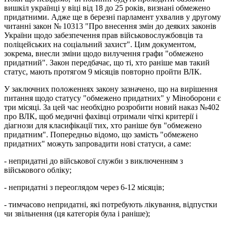
вишкіл українці у віці від 18 до 25 років, визнані обмежено
придатними. Адже ще в березні парламент ухвалив у другому
читанні закон № 10313 "Про внесення змін до деяких законів
України щодо забезпечення прав військовослужбовців та
поліцейських на соціальний захист". Цим документом,
зокрема, внесли зміни щодо вилучення графи "обмежено
придатний". Закон передбачає, що ті, хто раніше мав такий
статус, мають протягом 9 місяців повторно пройти ВЛК.
У заключних положеннях закону зазначено, що на вирішення
питання щодо статусу "обмежено придатних" у Міноборони є
три місяці. За цей час необхідно розробити новий наказ №402
про ВЛК, щоб медичні фахівці отримали чіткі критерії і
діагнози для класифікації тих, хто раніше був "обмежено
придатним". Попередньо відомо, що замість "обмежено
придатних" можуть запровадити нові статуси, а саме:
- непридатні до військової служби з виключенням з
військового обліку;
- непридатні з переоглядом через 6-12 місяців;
- тимчасово непридатні, які потребують лікування, відпустки
чи звільнення (ця категорія була і раніше);