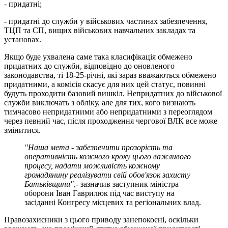
- придатні;
- придатні до служби у військових частинах забезпечення,
ТЦП та СП, вищих військових навчальних закладах та
установах.
Якщо буде ухвалена саме така класифікація обмежено
придатних до служби, відповідно до оновленого
законодавства, ті 18-25-річні, які зараз вважаються обмежено
придатними, а комісія скасує для них цей статус, повинні
будуть проходити базовий вишкіл. Непридатних до військової
служби виключать з обліку, але для тих, кого визнають
тимчасово непридатними або непридатними з переоглядом
через певний час, після проходження чергової ВЛК все може
змінитися.
"Наша мета - забезпечити прозорість та
оперативність кожного кроку цього важливого
процесу, надати можливість кожному
громадянину реалізувати свій обов'язок захисту
Батьківщини",
- зазначив заступник міністра
оборони Іван Гаврилюк під час виступу на
засіданні Конгресу місцевих та регіональних влад.
Правозахисники з цього приводу занепокоєні, оскільки