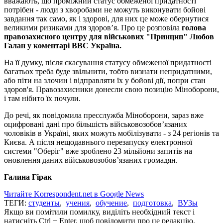
вважають, що проміжний статус обмеженої придатності
потрібен - люди з хворобами не можуть виконувати бойові
завдання так само, як і здорові, для них це може обернутися
великими ризиками для здоров’я. Про це розповіла
голова
правозахисного центру для військових "Принцип" Любов
Галан у коментарі ВВС Україна.
На її думку, після скасування статусу обмеженої придатності
багатьох треба буде звільнити, тобто визнати непридатними,
або піти на злочин і відправляти їх у бойові дії, попри стан
здоров'я. Правозахисники донесли свою позицію Міноборони,
і там нібито їх почули.
До речі, як повідомила пресслужба Міноборони, зараз вже
оцифровані дані про більшість військовозобов’язаних
чоловіків в Україні, яких можуть мобілізувати - з 24 регіонів та
Києва. А після нещодавнього перезапуску електронної
системи "Оберіг" вже зроблено 23 мільйони запитів на
оновлення даних військовозобов’язаних громадян.
Галина Гірак
Читайте Korrespondent.net в Google News
ТЕГИ:
студенты
,
учения
,
обучение
,
подготовка
,
ВУЗы
Якщо ви помітили помилку, виділіть необхідний текст і
натисніть Ctrl + Enter, щоб повідомити про це редакцію.