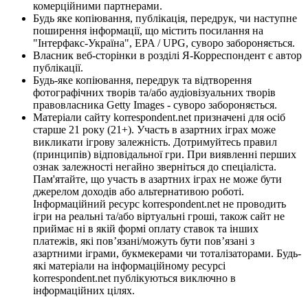
комерційними партнерами.
Будь яке копіювання, публікація, передрук, чи наступне
поширення інформації, що містить посилання на
"Інтерфакс-Україна", EPA / UPG, суворо забороняється.
Власник веб-сторінки в розділі Я-Корреспондент є автор
публікації.
Будь-яке копіювання, передрук та відтворення
фотографічних творів та/або аудіовізуальних творів
правовласника Getty Images - суворо забороняється.
Матеріали сайту korrespondent.net призначені для осіб
старше 21 року (21+). Участь в азартних іграх може
викликати ігрову залежність. Дотримуйтесь правил
(принципів) відповідальної гри. При виявленні перших
ознак залежності негайно зверніться до спеціаліста.
Пам'ятайте, що участь в азартних іграх не може бути
джерелом доходів або альтернативою роботі.
Інформаційний ресурс korrespondent.net не проводить
ігри на реальні та/або віртуальні гроші, також сайт не
приймає ні в якій формі оплату ставок та інших
платежів, які пов’язані/можуть бути пов’язані з
азартними іграми, букмекерами чи тоталізаторами. Будь-
які матеріали на інформаційному ресурсі
korrespondent.net публікуються виключно в
інформаційних цілях.