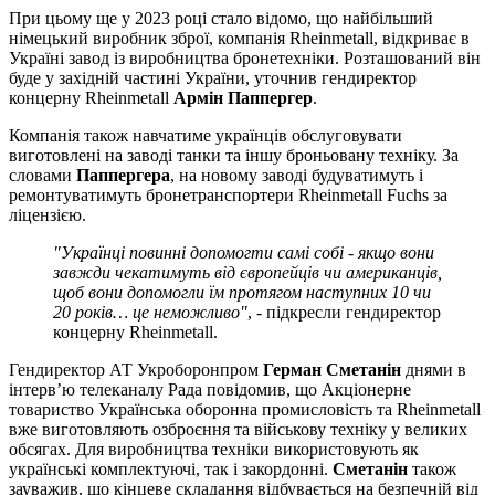
При цьому ще у 2023 році стало відомо, що найбільший
німецький виробник зброї, компанія Rheinmetall, відкриває в
Україні завод із виробництва бронетехніки. Розташований він
буде у західній частині України, уточнив гендиректор
концерну Rheinmetall
Армін Паппергер
.
Компанія також навчатиме українців обслуговувати
виготовлені на заводі танки та іншу броньовану техніку. За
словами
Паппергера
, на новому заводі будуватимуть і
ремонтуватимуть бронетранспортери Rheinmetall Fuchs за
ліцензією.
"Українці повинні допомогти самі собі - якщо вони
завжди чекатимуть від європейців чи американців,
щоб вони допомогли їм протягом наступних 10 чи
20 років… це неможливо"
, - підкресли гендиректор
концерну Rheinmetall.
Гендиректор АТ Укроборонпром
Герман Сметанін
днями в
інтерв’ю телеканалу Рада повідомив, що Акціонерне
товариство Українська оборонна промисловість та Rheіnmetall
вже виготовляють озброєння та військову техніку у великих
обсягах. Для виробництва техніки використовують як
українські комплектуючі, так і закордонні.
Сметанін
також
зауважив, що кінцеве складання відбувається на безпечній від