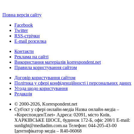
Повна версія сайту
Facebook
Twitter
RSS-стрічки
E-mail розсилка
Контакти
Реклама на сайті
Використання матеріалів korrespondent.net
Правила користування сайтом
Договір користування сайтом
Політика у сфері конфіденційності і персональних даних
Угода щодо користування
Редакція
© 2000-2026, Korrespondent.net
Суб'єкт у сфері онлайн-медіа Назва онлайн-медіа –
«КореспонденТ.net» Адреса: 02091, місто Київ,
ХАРКІВСЬКЕ ШОСЕ, будинок 172-Б, офіс 208/1 E-mail:
sunlight@mediadim.com.ua
Телефон: 044-205-43-00
Ідентифікатор медіа – R40-06068