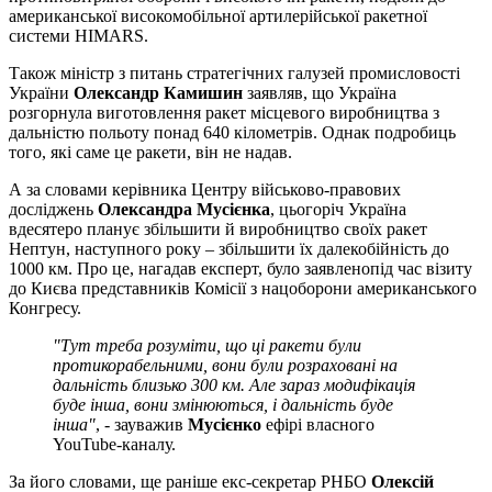
американської високомобільної артилерійської ракетної
системи HIMARS.
Також міністр з питань стратегічних галузей промисловості
України
Олександр Камишин
заявляв, що Україна
розгорнула виготовлення ракет місцевого виробництва з
дальністю польоту понад 640 кілометрів. Однак подробиць
того, які саме це ракети, він не надав.
А за словами керівника Центру військово-правових
досліджень
Олександра Мусієнка
, цьогоріч Україна
вдесятеро планує збільшити й виробництво своїх ракет
Нептун, наступного року – збільшити їх далекобійність до
1000 км. Про це, нагадав експерт, було заявленопід час візиту
до Києва представників Комісії з нацоборони американського
Конгресу.
"Тут треба розуміти, що ці ракети були
протикорабельними, вони були розраховані на
дальність близько 300 км. Але зараз модифікація
буде інша, вони змінюються, і дальність буде
інша"
, - зауважив
Мусієнко
ефірі власного
YouTube-каналу.
За його словами, ще раніше екс-секретар РНБО
Олексій