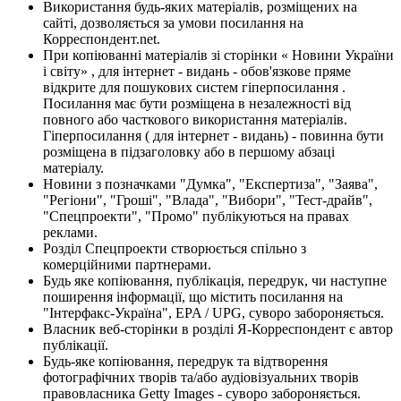
Використання будь-яких матеріалів, розміщених на
сайті, дозволяється за умови посилання на
Корреспондент.net.
При копіюванні матеріалів зі сторінки « Новини України
і світу» , для інтернет - видань - обов'язкове пряме
відкрите для пошукових систем гіперпосилання .
Посилання має бути розміщена в незалежності від
повного або часткового використання матеріалів.
Гіперпосилання ( для інтернет - видань) - повинна бути
розміщена в підзаголовку або в першому абзаці
матеріалу.
Новини з позначками "Думка", "Експертиза", "Заява",
"Регіони", "Гроші", "Влада", "Вибори", "Тест-драйв",
"Спецпроекти", "Промо" публікуються на правах
реклами.
Розділ Спецпроекти створюється спільно з
комерційними партнерами.
Будь яке копіювання, публікація, передрук, чи наступне
поширення інформації, що містить посилання на
"Інтерфакс-Україна", EPA / UPG, суворо забороняється.
Власник веб-сторінки в розділі Я-Корреспондент є автор
публікації.
Будь-яке копіювання, передрук та відтворення
фотографічних творів та/або аудіовізуальних творів
правовласника Getty Images - суворо забороняється.