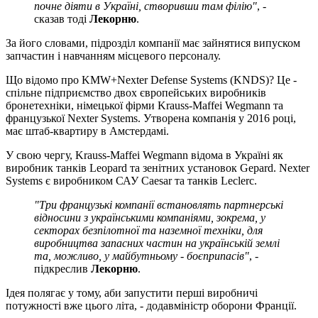
почне діяти в Україні, створивши там філію"
, -
сказав тоді
Лекорню
.
За його словами, підрозділ компанії має зайнятися випуском
запчастин і навчанням місцевого персоналу.
Що відомо про KMW+Nexter Defense Systems (KNDS)? Це -
спільне підприємство двох європейських виробників
бронетехніки, німецької фірми Krauss-Maffei Wegmann та
французької Nexter Systems. Утворена компанія у 2016 році,
має штаб-квартиру в Амстердамі.
У свою чергу, Krauss-Maffei Wegmann відома в Україні як
виробник танків Leopard та зенітних установок Gepard. Nexter
Systems є виробником САУ Caesar та танків Leclerc.
"Три французькі компанії встановлять партнерські
відносини з українськими компаніями, зокрема, у
секторах безпілотної та наземної техніки, для
виробництва запасних частин на українській землі
та, можливо, у майбутньому - боєприпасів"
, -
підкреслив
Лекорню
.
Ідея полягає у тому, аби запустити перші виробничі
потужності вже цього літа, - додавміністр оборони Франції.