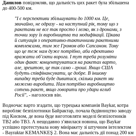
Данилов
повідомляв, що дальність цих ракет була збільшена
до 400-500 км.
"І є перспективи збільшувати до 1000 км. Це,
звичайно, не одразу - на наступний рік, тому що з
ракетами не все так просто і легко, як з дронами, з
точки зору їх виробництва та модифікації. Цікава
й ситуація з оперативно-тактичними ракетними
комплексами, тим же Громом або Сапсаном. Тому
що це теж нам дуже потрібно, аби ефективно
вражати об’
єкти ворога. І тут треба розуміти
один факт: концентруватися на ракетах варто,
але, зрештою, це так само - гроші. Якщо США
будуть співфінансувати, це добре. В іншому
випадку треба буде дивитися, скільки ракет ми
можемо виробити. Нам потрібно виробництво
сотень ракет, якщо говорити про удари вглиб
Росії"
, - наголосив він.
Водночас варто згадати, що турецька компанія Baykar, котра
виробляє безпілотники Байрактар, почала будівництво заводу
під Києвом, де вона буде виготовляти моделі безпілотників
TB2 або TB3. А нещодавно з’явилася новина, що Baykar
успішно протестувала нову мініракету зі штучним інтелектом
- Bayraktar KEMANKEŞ 2. Вона має дальність дії понад 200 км