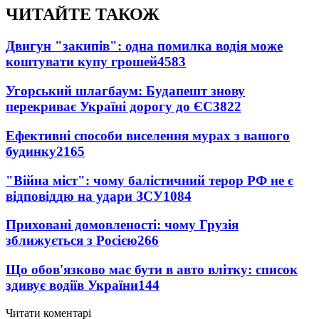
ЧИТАЙТЕ ТАКОЖ
Двигун "закипів": одна помилка водія може
коштувати купу грошей
4583
Угорський шлагбаум: Будапешт знову
перекриває Україні дорогу до ЄС
3822
Ефективні способи виселення мурах з вашого
будинку
2165
"Війна міст": чому балістичний терор РФ не є
відповіддю на удари ЗСУ
1084
Приховані домовленості: чому Грузія
зближується з Росією
266
Що обов'язково має бути в авто влітку: список
здивує водіїв України
144
Читати коментарі