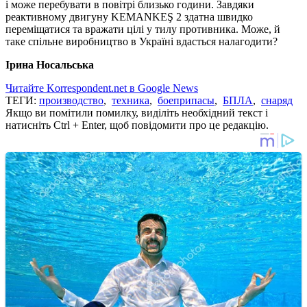
і може перебувати в повітрі близько години. Завдяки
реактивному двигуну KEMANKEŞ 2 здатна швидко
переміщатися та вражати цілі у тилу противника. Може, й
таке спільне виробництво в Україні вдасться налагодити?
Ірина Носальська
Читайте Korrespondent.net в Google News
ТЕГИ:
производство
,
техника
,
боеприпасы
,
БПЛА
,
снаряд
Якщо ви помітили помилку, виділіть необхідний текст і
натисніть Ctrl + Enter, щоб повідомити про це редакцію.