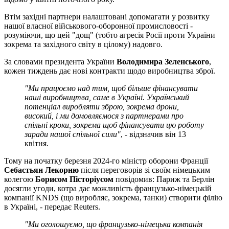
Втім західні партнери налаштовані допомагати у розвитку
нашої власної військового-оборонної промисловості -
розуміючи, що цей "дощ" (тобто агресія Росії проти України
зокрема та західного світу в цілому) надовго.
За словами президента України
Володимира Зеленського
,
кожен тиждень дає нові контракти щодо виробництва зброї.
"Ми працюємо над тим, щоб більше фінансувати
наші виробництва, саме в Україні. Український
потенціал виробляти зброю, зокрема дрони,
високий, і ми домовляємося з партнерами про
спільні кроки, зокрема щоб фінансувати цю роботу
заради нашої спільної сили"
, - відзначив він 13
квітня.
Тому на початку березня 2024-го міністр оборони Франції
Себастьян Лекорню
після переговорів зі своїм німецьким
колегою
Борисом Пісторіусом
повідомив: Париж та Берлін
досягли угоди, котра дає можливість французько-німецькій
компанії KNDS (що виробляє, зокрема, танки) створити філію
в Україні, - передає Reuters.
"Ми оголошуємо, що французько-німецька компанія