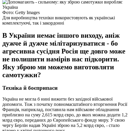
Фото: Getty Images
Для виробництва техніки використовують як українські
комплектуючі, так і закордонні
В України немає іншого виходу, аніж
дужче й дужче мілітаризуватися - бо
агресивна сусідня Росія ще довго може
не полишити намірів нас підкорити.
Яку зброю ми можемо виготовляти
самотужки?
Техніка й боєприпаси
Україна не могла б нині вижити без західної військової
допомоги. Тож з початку повномасштабного вторгнення Росії
Франція, наприклад, поставила нам військове обладнання
приблизно на суму 2,615 млрд євро, до яких можна додати 1,2
млрд євро, переданих до Європейського фонду миру. У свою
чергу Берлін надав Україні зброю на 5,2 млрд євро, - стало
відомо у квітні поточного року.