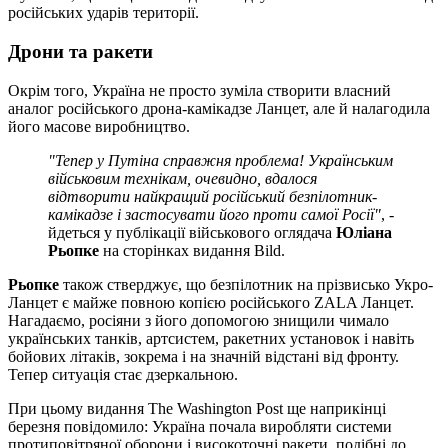
російських ударів території.
Дрони та ракети
Окрім того, Україна не просто зуміла створити власний
аналог російського дрона-камікадзе Ланцет, але й налагодила
його масове виробництво.
"Тепер у Путіна справжня проблема! Українським
військовим технікам, очевидно, вдалося
відтворити найкращий російський безпілотник-
камікадзе і застосувати його проти самої Росії"
, -
йдеться у публікації військового оглядача
Юліана
Рьопке
на сторінках видання Bild.
Рьопке
також стверджує, що безпілотник на прізвисько Укро-
Ланцет є майже повною копією російського ZALA Ланцет.
Нагадаємо, росіяни з його допомогою знищили чимало
українських танків, артсистем, ракетних установок і навіть
бойових літаків, зокрема і на значній відстані від фронту.
Тепер ситуація стає дзеркальною.
При цьому видання The Washington Post ще наприкінці
березня повідомило: Україна почала виробляти системи
протиповітряної оборони і високоточні ракети, подібні до