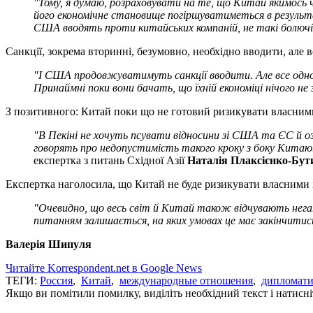
"Тому, я думаю, розраховувати на те, що Китай якимось ч
його економічне становище погіршуватиметься в результаті
США вводять проти китайських компаній, не такі болючі. У
Санкції, зокрема вторинні, безумовно, необхідно вводити, але 
"І США продовжуватимуть санкції вводити. Але все одн
Принаймні поки вони бачать, що їхній економіці нічого не
З позитивного: Китай поки що не готовий ризикувати власними 
"В Пекіні не хочуть псувати відносини зі США та ЄС й оз
говорять про недопустимість такого кроку з боку Китаю. 
експертка з питань Східної Азії
Наталія Плаксієнко-Бут
Експертка наголосила, що Китай не буде ризикувати власними і
"Очевидно, що весь світ й Китай також відчувають негатив
питанням залишається, на яких умовах це має закінчитис
Валерія Шипуля
Читайте Korrespondent.net в Google News
ТЕГИ:
Россия
,
Китай
,
международные отношения
,
дипломати
Якщо ви помітили помилку, виділіть необхідний текст і натисніт