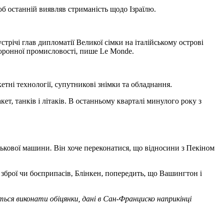
б останній виявляв стриманість щодо Ізраїлю.
трічі глав дипломатії Великої сімки на італійському острові
боронної промисловості, пише Le Monde.
тні технології, супутникові знімки та обладнання.
т, танків і літаків. В останньому кварталі минулого року з
ькової машини. Він хоче переконатися, що відносини з Пекіном
зброї чи боєприпасів, Блінкен, попередить, що Вашингтон і
ться виконати обіцянки, дані в Сан-Франциско наприкінці