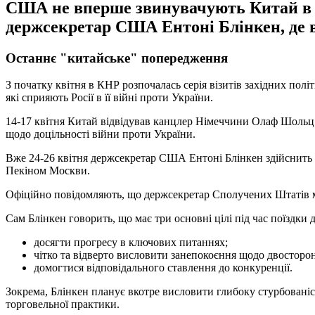
США не вперше звинувачують Китай в по
держсекретар США Ентоні Блінкен, де 
Останнє "китайське" попередження
З початку квітня в КНР розпочалась серія візитів західних пол
які сприяють Росії в її війні проти України.
14-17 квітня Китай відвідував канцлер Німеччини Олаф Шольц.
щодо доцільності війни проти України.
Вже 24-26 квітня держсекретар США Ентоні Блінкен здійснить р
Пекіном Москви.
Офіційно повідомляють, що держсекретар Сполучених Штатів ма
Сам Блінкен говорить, що має три основні цілі під час поїздки 
досягти прогресу в ключових питаннях;
чітко та відверто висловити занепокоєння щодо двосторон
домогтися відповідального ставлення до конкуренції.
Зокрема, Блінкен планує вкотре висловити глибоку стурбовані
торговельної практики.