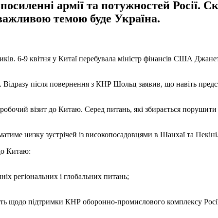
силенні армії та потужностей Росії. Ско
важливою темою буде Україна.
ітиків. 6-9 квітня у Китаї перебувала міністр фінансів США Джа
 Відразу після повернення з КНР Шольц заявив, що навіть предс
обочий візит до Китаю. Серед питань, які збирається порушити Б
тиме низку зустрічей із високопосадовцями в Шанхаї та Пекіні
до Китаю:
ніх регіональних і глобальних питань;
сть щодо підтримки КНР оборонно-промислового комплексу Росії,