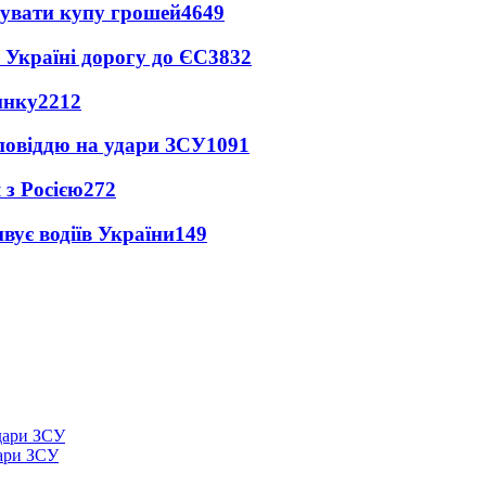
тувати купу грошей
4649
 Україні дорогу до ЄС
3832
инку
2212
дповіддю на удари ЗСУ
1091
 з Росією
272
вує водіїв України
149
дари ЗСУ