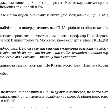
ні джерела пише, що Блінкен пригрозить Китаю каральними крока
ійськових технологій в РФ.
, але кілька людей, знайомих із ситуацією, повідомили, що США
де найчіткішим попередженням, яке США зробили особисто кита
називає керованим протистоянням, вважає професор Нью-Йорксь
ійни між Вашингтоном та Москвою, каже експерт в ефірі FREEДО
их відносинах. Це дуже сильна взаємна економічна залежність 
оглядними діями, просто дозволивши своїм компаніям значною м
залежною від економіки Китаю",
- каже експерт.
ивають термін "вісь зла". Це Китай, Росія, Іран, Північна Корея
енберг.
олітиків на поведінку КНР. На думку Айзенберга, не варто мати
цікавлений у політичному ослабленні Заходу. А відповідно, зовс
в цій війні.