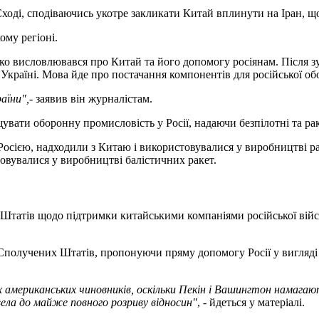
ді, сподіваючись укотре закликати Китай вплинути на Іран, що
му регіоні.
ко висловлювався про Китай та його допомогу росіянам. Після зус
Україні. Мова йде про постачання компонентів для російської о
аїни",
- заявив він журналістам.
ати оборонну промисловість у Росії, надаючи безпілотні та раке
осією, надходили з Китаю і використовувалися у виробництві раке
товувалися у виробництві балістичних ракет.
Штатів щодо підтримки китайськими компаніями російської війс
Сполучених Штатів, пропонуючи пряму допомогу Росії у вигляді 
их американських чиновників, оскільки Пекін і Вашингтон намагаю
вела до майже повного розриву відносин"
, - йдеться у матеріалі.