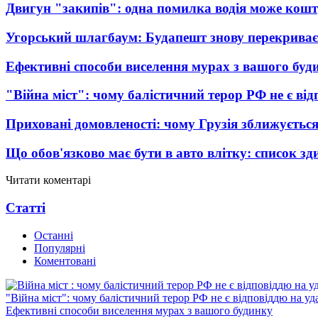
Двигун "закипів": одна помилка водія може кош
Угорський шлагбаум: Будапешт знову перекриває
Ефективні способи виселення мурах з вашого буд
"Війна міст": чому балістичний терор РФ не є ві
Приховані домовленості: чому Грузія зближується
Що обов'язково має бути в авто влітку: список зди
Читати коментарі
Статті
Останні
Популярні
Коментовані
"Війна міст": чому балістичний терор РФ не є відповіддю на у
Ефективні способи виселення мурах з вашого будинку