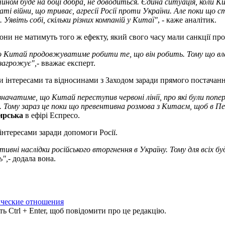
ином буде на боці добра, не доводиться. Єдина ситуація, коли 
 війни, що триває, агресії Росії проти України. Але поки що ст
явіть собі, скільки різних компаній у Китаї"
, - каже аналітик.
вони не матимуть того ж ефекту, який свого часу мали санкції пр
о Китай продовжуватиме робити те, що він робить. Тому що вла
 загрожує",
- вважає експерт.
інтересами та відносинами з Заходом заради прямого постачання 
начатиме, що Китай переступив червоні лінії, про які були попе
Тому зараз це поки що превентивна розмова з Китаєм, щоб в Пек
ирська
в ефірі Еспресо.
нтересами заради допомоги Росії.
ні наслідки російського вторгнення в Україну. Тому для всіх буд
ь",
- додала вона.
ческие отношения
ь Ctrl + Enter, щоб повідомити про це редакцію.