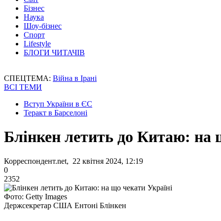
Бізнес
Наука
Шоу-бізнес
Спорт
Lifestyle
БЛОГИ ЧИТАЧІВ
СПЕЦТЕМА:
Війна в Ірані
ВСІ ТЕМИ
Вступ України в ЄС
Теракт в Барселоні
Блінкен летить до Китаю: на 
Корреспондент.net, 22 квітня 2024, 12:19
0
2352
Фото: Getty Images
Держсекретар США Ентоні Блінкен