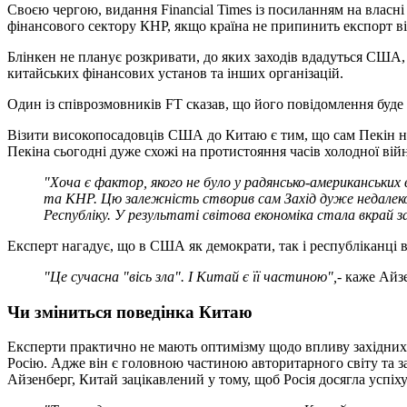
Своєю чергою, видання Financial Times із посиланням на влас
фінансового сектору КНР, якщо країна не припинить експорт в
Блінкен не планує розкривати, до яких заходів вдадуться США
китайських фінансових установ та інших організацій.
Один із співрозмовників FT сказав, що його повідомлення бу
Візити високопосадовців США до Китаю є тим, що сам Пекін 
Пекіна сьогодні дуже схожі на протистояння часів холодної в
"Хоча є фактор, якого не було у радянсько-американськ
та КНР. Цю залежність створив сам Захід дуже недалек
Республіку. У результаті світова економіка стала вкрай 
Експерт нагадує, що в США як демократи, так і республіканці вж
"Це сучасна "вісь зла". І Китай є її частиною",
- каже Айз
Чи зміниться поведінка Китаю
Експерти практично не мають оптимізму щодо впливу західних п
Росію. Адже він є головною частиною авторитарного світу та за
Айзенберг, Китай зацікавлений у тому, щоб Росія досягла успіху 