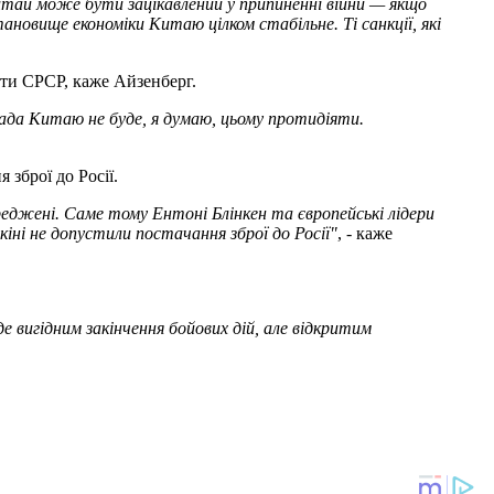
Китай може бути зацікавлений у припиненні війни — якщо
ановище економіки Китаю цілком стабільне. Ті санкції, які
оти СРСР, каже Айзенберг.
да Китаю не буде, я думаю, цьому протидіяти.
зброї до Росії.
реджені. Саме тому Ентоні Блінкен та європейські лідери
іні не допустили постачання зброї до Росії"
, - каже
е вигідним закінчення бойових дій, але відкритим