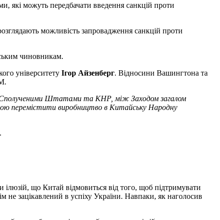
ми, які можуть передбачати введення санкцій проти
 розглядають можливість запровадження санкцій проти
йським чиновникам.
кого університету
Ігор Айзенберг
. Відносини Вашингтона та
М.
між Сполученими Штатами та КНР, між Заходом загалом
ірою перемістити виробництво в Китайську Народну
.
 ілюзій, що Китай відмовиться від того, щоб підтримувати
ім не зацікавлений в успіху України. Навпаки, як наголосив