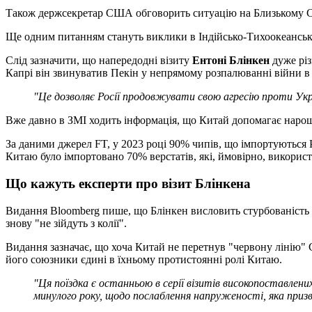
Також держсекретар США обговорить ситуацію на Близькому Схо
Ще одним питанням стануть виклики в Індійсько-Тихоокеансько
Слід зазначити, що напередодні візиту
Ентоні Блінкен
дуже різ
Капрі він звинуватив Пекін у непрямому розпалюванні війни в 
"Це дозволяє Росії продовжувати свою агресію проти Укр
Вже давно в ЗМІ ходить інформація, що Китай допомагає нарощув
За даними джерел FT, у 2023 році 90% чипів, що імпортуються Р
Китаю було імпортовано 70% верстатів, які, ймовірно, викорис
Що кажуть експерти про візит Блінкена
Видання Bloomberg пише, що Блінкен висловить стурбованість 
знову "не зійдуть з колії".
Видання зазначає, що хоча Китай не перетнув "червону лінію" 
його союзники єдині в їхньому протистоянні ролі Китаю.
"Ця поїздка є останньою в серії візитів високопоставлен
минулого року, щодо послаблення напруженості, яка приз