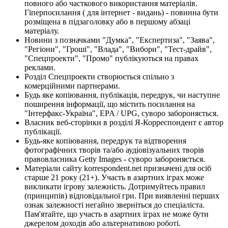
повного або часткового використання матеріалів.
Гіперпосилання ( для інтернет - видань) - повинна бути
розміщена в підзаголовку або в першому абзаці
матеріалу.
Новини з позначками "Думка", "Експертиза", "Заява",
"Регіони", "Гроші", "Влада", "Вибори", "Тест-драйв",
"Спецпроекти", "Промо" публікуються на правах
реклами.
Розділ Спецпроекти створюється спільно з
комерційними партнерами.
Будь яке копіювання, публікація, передрук, чи наступне
поширення інформації, що містить посилання на
"Інтерфакс-Україна", EPA / UPG, суворо забороняється.
Власник веб-сторінки в розділі Я-Корреспондент є автор
публікації.
Будь-яке копіювання, передрук та відтворення
фотографічних творів та/або аудіовізуальних творів
правовласника Getty Images - суворо забороняється.
Матеріали сайту korrespondent.net призначені для осіб
старше 21 року (21+). Участь в азартних іграх може
викликати ігрову залежність. Дотримуйтесь правил
(принципів) відповідальної гри. При виявленні перших
ознак залежності негайно зверніться до спеціаліста.
Пам'ятайте, що участь в азартних іграх не може бути
джерелом доходів або альтернативою роботі.