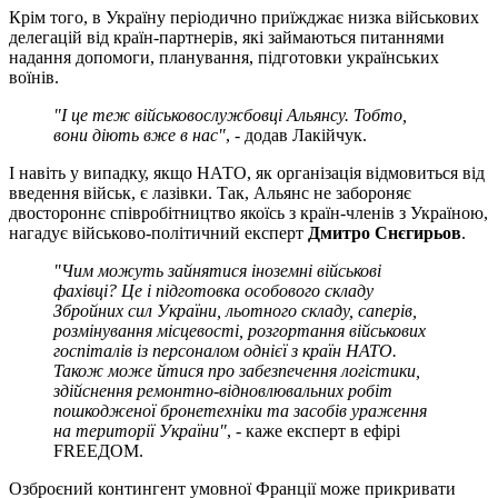
Крім того, в Україну періодично приїжджає низка військових
делегацій від країн-партнерів, які займаються питаннями
надання допомоги, планування, підготовки українських
воїнів.
"І це теж військовослужбовці Альянсу. Тобто,
вони діють вже в нас"
, - додав Лакійчук.
І навіть у випадку, якщо НАТО, як організація відмовиться від
введення військ, є лазівки. Так, Альянс не забороняє
двостороннє співробітництво якоїсь з країн-членів з Україною,
нагадує військово-політичний експерт
Дмитро Снєгирьов
.
"Чим можуть зайнятися іноземні військові
фахівці? Це і підготовка особового складу
Збройних сил України, льотного складу, саперів,
розмінування місцевості, розгортання військових
госпіталів із персоналом однієї з країн НАТО.
Також може йтися про забезпечення логістики,
здійснення ремонтно-відновлювальних робіт
пошкодженої бронетехніки та засобів ураження
на території України"
, - каже експерт в ефірі
FREEДОМ.
Озброєний контингент умовної Франції може прикривати