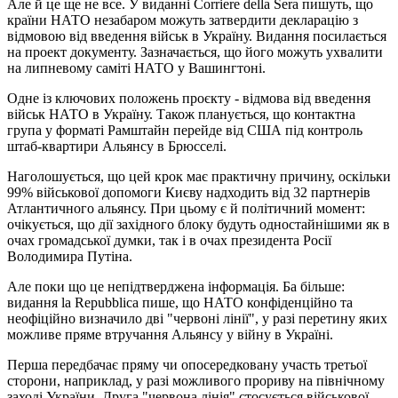
Але й це ще не все. У виданні Corriere della Sera пишуть, що
країни НАТО незабаром можуть затвердити декларацію з
відмовою від введення військ в Україну. Видання посилається
на проект документу. Зазначається, що його можуть ухвалити
на липневому саміті НАТО у Вашингтоні.
Одне із ключових положень проєкту - відмова від введення
військ НАТО в Україну. Також планується, що контактна
група у форматі Рамштайн перейде від США під контроль
штаб-квартири Альянсу в Брюсселі.
Наголошується, що цей крок має практичну причину, оскільки
99% військової допомоги Києву надходить від 32 партнерів
Атлантичного альянсу. При цьому є й політичний момент:
очікується, що дії західного блоку будуть одностайнішими як в
очах громадської думки, так і в очах президента Росії
Володимира Путіна.
Але поки що це непідтверджена інформація. Ба більше:
видання la Repubblica пише, що НАТО конфіденційно та
неофіційно визначило дві "червоні лінії", у разі перетину яких
можливе пряме втручання Альянсу у війну в Україні.
Перша передбачає пряму чи опосередковану участь третьої
сторони, наприклад, у разі можливого прориву на північному
заході України. Друга "червона лінія" стосується військової