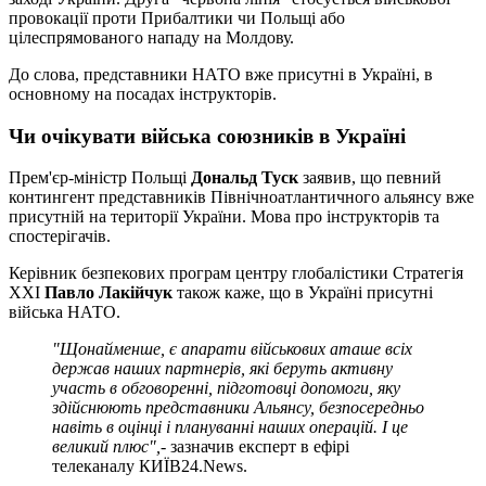
провокації проти Прибалтики чи Польщі або
цілеспрямованого нападу на Молдову.
До слова, представники НАТО вже присутні в Україні, в
основному на посадах інструкторів.
Чи очікувати війська союзників в Україні
Прем'єр-міністр Польщі
Дональд Туск
заявив, що певний
контингент представників Північноатлантичного альянсу вже
присутній на території України. Мова про інструкторів та
спостерігачів.
Керівник безпекових програм центру глобалістики Стратегія
ХХІ
Павло Лакійчук
також каже, що в Україні присутні
війська НАТО.
"Щонайменше, є апарати військових аташе всіх
держав наших партнерів, які беруть активну
участь в обговоренні, підготовці допомоги, яку
здійснюють представники Альянсу, безпосередньо
навіть в оцінці і плануванні наших операцій. І це
великий плюс",
- зазначив експерт в ефірі
телеканалу КИЇВ24.News.