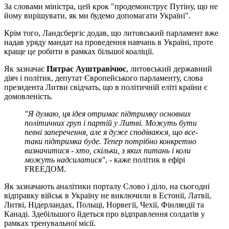
За словами міністра, цей крок "продемонструє Путіну, що не
йому вирішувати, як ми будемо допомагати Україні".
Крім того, Ландсбергіс додав, що литовський парламент вже
надав уряду мандат на проведення навчань в Україні, проте
краще це робити в рамках більшої коаліції.
Як зазначає
Пятрас Ауштравічюс
, литовський державний
діяч і політик, депутат Європейського парламенту, слова
президента Литви свідчать, що в політичній еліті країни є
домовленість.
"Я думаю, ця ідея отримає підтримку основних
політичних груп і партій у Литві. Можуть бути
певні заперечення, але я дуже сподіваюся, що все-
таки підтримка буде. Тепер потрібно конкретно
визначитися - хто, скільки, з яких питань і коли
можуть надсилатися"
, - каже політик в ефірі
FREEДОМ.
Як зазначають аналітики порталу Слово і діло, на сьогодні
відправку військ в Україну не виключили в Естонії, Латвії,
Литві, Нідерландах, Польщі, Норвегії, Чехії, Фінляндії та
Канаді. Здебільшого йдеться про відправлення солдатів у
рамках тренувальної місії.