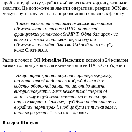
проблемну ділянку українсько-білоруського кордону, зазначає
аналітик. Це допоможе звільнити оперативні резерви ЗСУ, які
можуть бути залучені на найпроблемніших ділянках фронту.
"Також іноземний контингент може займатися
обслуговуванням систем ППО, наприклад,
французьких установок SAMP/Т. Одна батарея - це
кілька пускових установок, персоналу що
обслуговує потрібно близько 100 осіб на кожну",
-
каже Снєгирьов.
Радник голови ОП
Михайло Подоляк
в розмові з 24 каналом
назвав головні умови для введення військ НАТО до України.
"Якщо партнери підписують партнерську угоду,
що вони готові надати свої збройні сили для
ведення оборонної війни, то цю опцію можна
використовувати. Уже немає ніякої "червоної
лінії". Тому в будь-який момент можна про цю
опцію говорити. Головне, щоб була політична воля
в країнах-партнерах і, щоб це були не тільки заяви,
а чітке розуміння",
- сказав Подоляк.
Валерія Шипуля