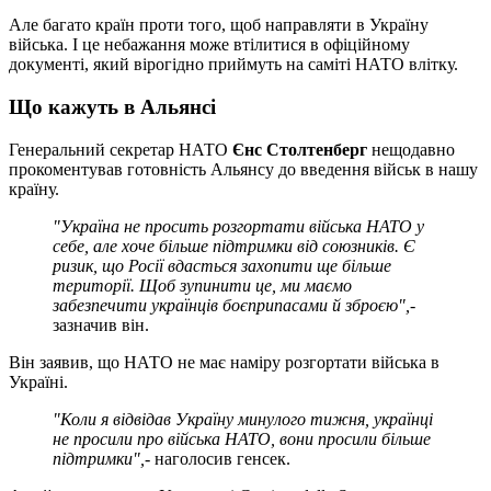
Але багато країн проти того, щоб направляти в Україну
війська. І це небажання може втілитися в офіційному
документі, який вірогідно приймуть на саміті НАТО влітку.
Що кажуть в Альянсі
Генеральний секретар НАТО
Єнс Столтенберг
нещодавно
прокоментував готовність Альянсу до введення військ в нашу
країну.
"Україна не просить розгортати війська НАТО у
себе, але хоче більше підтримки від союзників. Є
ризик, що Росії вдасться захопити ще більше
території. Щоб зупинити це, ми маємо
забезпечити українців боєприпасами й зброєю",
-
зазначив він.
Він заявив, що НАТО не має наміру розгортати війська в
Україні.
"Коли я відвідав Україну минулого тижня, українці
не просили про війська НАТО, вони просили більше
підтримки",
- наголосив генсек.