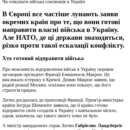
Чи очікувати війська союзників в Україні
В Європі все частіше лунають заяви
окремих країн про те, що вони готові
направити власні війська в Україну.
Але НАТО, де ці держави знаходяться,
різко проти такої ескалації конфлікту.
Хто готовий відправити війська
Про можливість відправлення військ в Україну першим
заговорив президент Франції Емманюель Макрон. Це
викликало істерику в Кремлі. Днями Макрон заявив, що
радий реакції Москви, оскільки вона показує, що його
стратегія працює.
Литва доєдналась до пропозиції Франції. Прем'єр-міністерка
країни Інгріда Шимоніте заявила, що її країна готова
відправити своїх солдатів в Україну з навчальною місією,
однак зазначила, що такого запиту поки не було.
А міністр закордонних справ Литви
Габріелюс Ландсбергіс