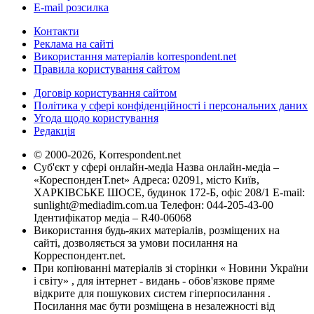
E-mail розсилка
Контакти
Реклама на сайті
Використання матеріалів korrespondent.net
Правила користування сайтом
Договір користування сайтом
Політика у сфері конфіденційності і персональних даних
Угода щодо користування
Редакція
© 2000-2026, Korrespondent.net
Суб'єкт у сфері онлайн-медіа Назва онлайн-медіа –
«КореспонденТ.net» Адреса: 02091, місто Київ,
ХАРКІВСЬКЕ ШОСЕ, будинок 172-Б, офіс 208/1 E-mail:
sunlight@mediadim.com.ua
Телефон: 044-205-43-00
Ідентифікатор медіа – R40-06068
Використання будь-яких матеріалів, розміщених на
сайті, дозволяється за умови посилання на
Корреспондент.net.
При копіюванні матеріалів зі сторінки « Новини України
і світу» , для інтернет - видань - обов'язкове пряме
відкрите для пошукових систем гіперпосилання .
Посилання має бути розміщена в незалежності від