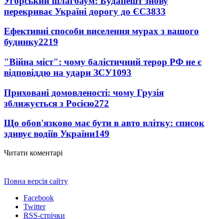
Угорський шлагбаум: Будапешт знову
перекриває Україні дорогу до ЄС
3833
Ефективні способи виселення мурах з вашого
будинку
2219
"Війна міст": чому балістичний терор РФ не є
відповіддю на удари ЗСУ
1093
Приховані домовленості: чому Грузія
зближується з Росією
272
Що обов'язково має бути в авто влітку: список
здивує водіїв України
149
Читати коментарі
Повна версія сайту
Facebook
Twitter
RSS-стрічки