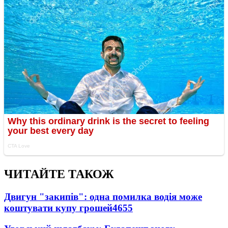
ЧИТАЙТЕ ТАКОЖ
Двигун "закипів": одна помилка водія може
коштувати купу грошей
4655