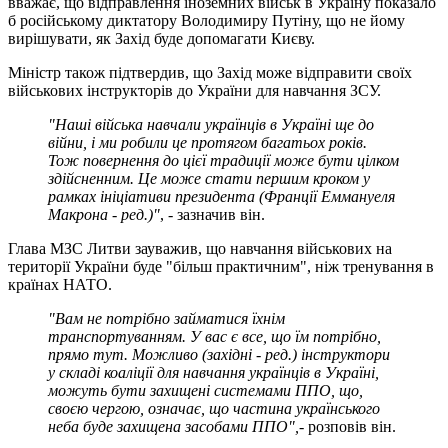
вважає, що відправлення іноземних військ в Україну показало
б російському диктатору Володимиру Путіну, що не йому
вирішувати, як Захід буде допомагати Києву.
Міністр також підтвердив, що Захід може відправити своїх
військових інструкторів до України для навчання ЗСУ.
"Наші війська навчали українців в Україні ще до
війни, і ми робили це протягом багатьох років.
Тож повернення до цієї традиції може бути цілком
здійсненним. Це може стати першим кроком у
рамках ініціативи президента (Франції Еммануеля
Макрона - ред.)"
, - зазначив він.
Глава МЗС Литви зауважив, що навчання військових на
території України буде "більш практичним", ніж тренування в
країнах НАТО.
"Вам не потрібно займатися їхнім
транспортуванням. У вас є все, що їм потрібно,
прямо тут. Можливо (західні - ред.) інструктори
у складі коаліції для навчання українців в Україні,
можуть бути захищені системами ППО, що,
своєю чергою, означає, що частина українського
неба буде захищена засобами ППО",
- розповів він.