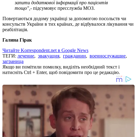
запити додаткової інформації про пацієнтів
тощо",
- підсумовує пресслужба МОЗ.
Повертаються додому українці за допомогою посольств чи
консульств України в тих країнах, де відбувалося лікування чи
реабілітація.
Галина Гірак
Читайте Korrespondent.net в Google News
ТЕГИ:
лечение
,
эвакуация
,
гражданин
,
военнослужащие
,
заграница
Якщо ви помітили помилку, виділіть необхідний текст і
натисніть Ctrl + Enter, щоб повідомити про це редакцію.