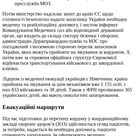
пресслужба МОЗ.
Потім міністерство надсилає запит до країн ЄС щодо
готовності безоплатно надати захиснику України необхідну
медичну та реабілітаційну допомогу, і листом інформує
Командування Медичних сил або відповідний державний
орган, що входить до складу сектору безпеки і оборони,
адміністрацію Держприкордонслужби та МЗС про
погоджений з іноземною стороною перелік захисників
України, яких можуть прийняти на лікування за кордоном. А
потім вже за сприяння офіційних структур Єврокомісії
відбувається транспортування військового до закордонної
клініки.
Лідером із медичної евакуації українців є Німеччина: країна
прийняла на лікування за цим механізмом вже 1 155 осіб, з
них 833 військових та 38 дітей. Також у ФРН проліковано 365
українських дітей, які мають онкологічні захворювання.
Евакуаційні маршрути
Під час підготовки до перетину кордону у координаційному
закладі охорони здоров’я (ЗОЗ) здійснюється огляд пацієнтів,
за потреби, надається їм необхідна допомога, пацієнти
отримують харчування, їм оформлюють медичну