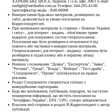
ХАРКІВСЬКЕ ШОСЕ, будинок 172-Б, офіс 208/1 E-mail:
sunlight@mediadim.com.ua
Телефон: 044-205-43-00
Ідентифікатор медіа – R40-06068
Використання будь-яких матеріалів, розміщених на
сайті, дозволяється за умови посилання на
Корреспондент.net.
При копіюванні матеріалів зі сторінки « Новини України
і світу» , для інтернет - видань - обов'язкове пряме
відкрите для пошукових систем гіперпосилання .
Посилання має бути розміщена в незалежності від
повного або часткового використання матеріалів.
Гіперпосилання ( для інтернет - видань) - повинна бути
розміщена в підзаголовку або в першому абзаці
матеріалу.
Новини з позначками "Думка", "Експертиза", "Заява",
"Регіони", "Гроші", "Влада", "Вибори", "Тест-драйв",
"Спецпроекти", "Промо" публікуються на правах
реклами.
Розділ Спецпроекти створюється спільно з
комерційними партнерами.
Будь яке копіювання, публікація, передрук, чи наступне
поширення інформації, що містить посилання на
"Інтерфакс-Україна", EPA / UPG, суворо забороняється.
Власник веб-сторінки в розділі Я-Корреспондент є автор
публікації.