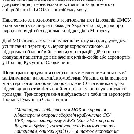
документацію, перекладають всі записи за допомогою
співробітників ВООЗ на англійську мову.
Паралельно за подопомгою територіальних підрозділів ДМСУ
відновлюють паспорти громадян України та свідоцтва про
народження дітей за допомоги підрозділів Мін’юсту.
Далі МОЗ визначає час та пункт перетину кордону, узгоджує
усі питання перетину з Держприкордонслужбою. За
підтримки обласної військово адміністрації здійснюється
евакуація пацієнтів до визначених клінік-хабів або аеропортів
у Польщі, Румунії та Словаччині.
Щодо транспортування спеціальними медичними літаками/
залізничними вагонами/автомобілями Україна співпрацює з
міністерствами охорони здоров'я країн ЄС та клініками, які
підтвердили готовність прийняти на лікування українських
громадян. Транспортування відбувається з хабів чи аеропортів
Польщі, Румунії та Словаччини.
"Моніторинг здійснюється МОЗ за сприяння
міністерств охорони здоров’я країн-членів ЄС/
ЄЕЗ, через платформу EWRS (Early Warning and
Response System) надходять повідомлення про рух
пацієнтів в клініках країн ЄС, а також відповіді на