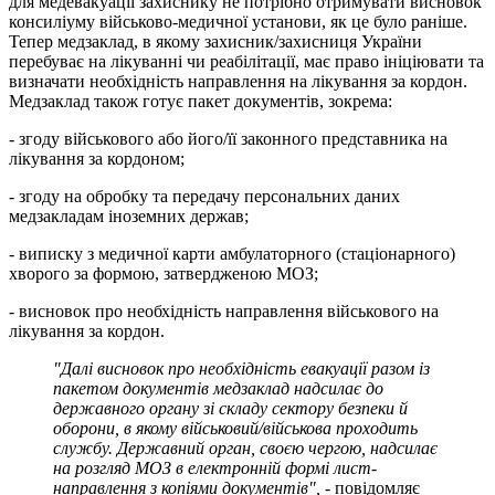
для медевакуації захиснику не потрібно отримувати висновок
консиліуму військово-медичної установи, як це було раніше.
Тепер медзаклад, в якому захисник/захисниця України
перебуває на лікуванні чи реабілітації, має право ініціювати та
визначати необхідність направлення на лікування за кордон.
Медзаклад також готує пакет документів, зокрема:
- згоду військового або його/її законного представника на
лікування за кордоном;
- згоду на обробку та передачу персональних даних
медзакладам іноземних держав;
- виписку з медичної карти амбулаторного (стаціонарного)
хворого за формою, затвердженою МОЗ;
- висновок про необхідність направлення військового на
лікування за кордон.
"Далі висновок про необхідність евакуації разом із
пакетом документів медзаклад надсилає до
державного органу зі складу сектору безпеки й
оборони, в якому військовий/військова проходить
службу. Державний орган, своєю чергою, надсилає
на розгляд МОЗ в електронній формі лист-
направлення з копіями документів", -
повідомляє