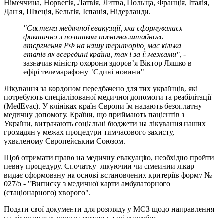
Німеччина, Норвегія, Латвія, Литва, Польща, Франція, Італія,
Данія, Швеція, Бельгія, Іспанія, Нідерланди.
"Система медичної евакуації, яка сформувалася
фактично з початком повномасштабного
вторгнення РФ на нашу територію, має кілька
етапів як всередині країни, так і за її межами", -
зазначив міністр охорони здоров’я Віктор Ляшко в
ефірі телемарафону "Єдині новини".
Лікування за кордоном передбачено для тих українців, які
потребують спеціалізованої медичної допомоги та реабілітації
(MedEvac). У клініках країн Європи їм надають безоплатну
медичну допомогу. Країни, що приймають пацієнтів з
України, витрачають соціальні бюджети на лікування наших
громадян у межах процедури тимчасового захисту,
ухваленому Європейським Союзом.
Щоб отримати право на медичну евакуацію, необхідно пройти
певну процедуру. Спочатку лікуючий чи сімейний лікар
видає сформовану на основі встановлених критеріїв форму №
027/о - "Виписку з медичної карти амбулаторного
(стаціонарного) хворого".
Подати свої документи для розгляду у МОЗ щодо направлення
на лікування за кордон можна у такі способи: