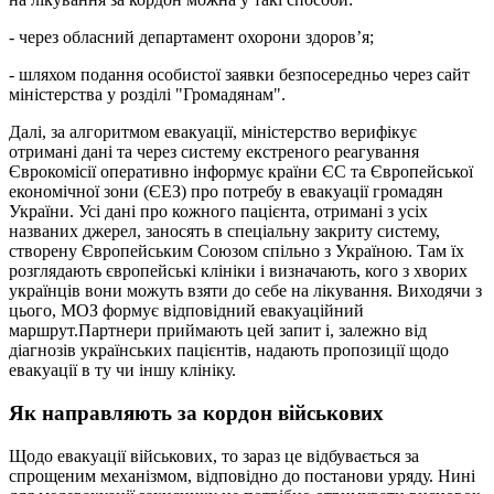
- через обласний департамент охорони здоров’я;
- шляхом подання особистої заявки безпосередньо через сайт
міністерства у розділі "Громадянам".
Далі, за алгоритмом евакуації, міністерство верифікує
отримані дані та через систему екстреного реагування
Єврокомісії оперативно інформує країни ЄС та Європейської
економічної зони (ЄЕЗ) про потребу в евакуації громадян
України. Усі дані про кожного пацієнта, отримані з усіх
названих джерел, заносять в спеціальну закриту систему,
створену Європейським Союзом спільно з Україною. Там їх
розглядають європейські клініки і визначають, кого з хворих
українців вони можуть взяти до себе на лікування. Виходячи з
цього, МОЗ формує відповідний евакуаційний
маршрут.Партнери приймають цей запит і, залежно від
діагнозів українських пацієнтів, надають пропозиції щодо
евакуації в ту чи іншу клініку.
Як направляють за кордон військових
Щодо евакуації військових, то зараз це відбувається за
спрощеним механізмом, відповідно до постанови уряду. Нині