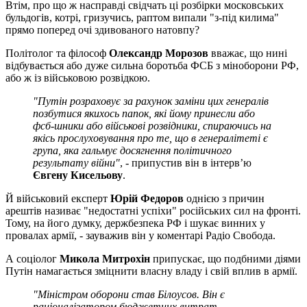
Втім, про що ж насправді свідчать ці розбірки московських
бульдогів, котрі, гризучись, раптом випали "з-під килима"
прямо поперед очі здивованого натовпу?
Політолог та філософ
Олександр Морозов
вважає, що нині
відбувається або дуже сильна боротьба ФСБ з міноборони РФ,
або ж із військовою розвідкою.
"Путін розраховує за рахунок заміни цих генералів
позбутися якихось папок, які йому принесли або
фсб-шники або військові розвідники, спираючись на
якісь прослуховування про те, що в генералітеті є
група, яка гальмує досягнення політичного
результату війни"
, - припустив він в інтерв’ю
Євгену Кисельову
.
Й військовий експерт
Юрій Федоров
однією з причин
арештів називає "недостатні успіхи" російських сил на фронті.
Тому, на його думку, держбезпека РФ і шукає винних у
провалах армії, - зауважив він у коментарі Радіо Свобода.
А соціолог
Микола Митрохін
припускає, що подбними діями
Путін намагається зміцнити власну владу і свій вплив в армії.
"Міністром оборони став Білоусов. Він є
раціоналізатором бюджетних витрат...