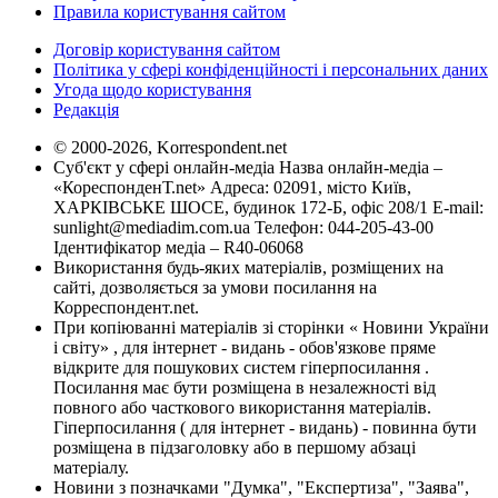
Правила користування сайтом
Договір користування сайтом
Політика у сфері конфіденційності і персональних даних
Угода щодо користування
Редакція
© 2000-2026, Korrespondent.net
Суб'єкт у сфері онлайн-медіа Назва онлайн-медіа –
«КореспонденТ.net» Адреса: 02091, місто Київ,
ХАРКІВСЬКЕ ШОСЕ, будинок 172-Б, офіс 208/1 E-mail:
sunlight@mediadim.com.ua
Телефон: 044-205-43-00
Ідентифікатор медіа – R40-06068
Використання будь-яких матеріалів, розміщених на
сайті, дозволяється за умови посилання на
Корреспондент.net.
При копіюванні матеріалів зі сторінки « Новини України
і світу» , для інтернет - видань - обов'язкове пряме
відкрите для пошукових систем гіперпосилання .
Посилання має бути розміщена в незалежності від
повного або часткового використання матеріалів.
Гіперпосилання ( для інтернет - видань) - повинна бути
розміщена в підзаголовку або в першому абзаці
матеріалу.
Новини з позначками "Думка", "Експертиза", "Заява",