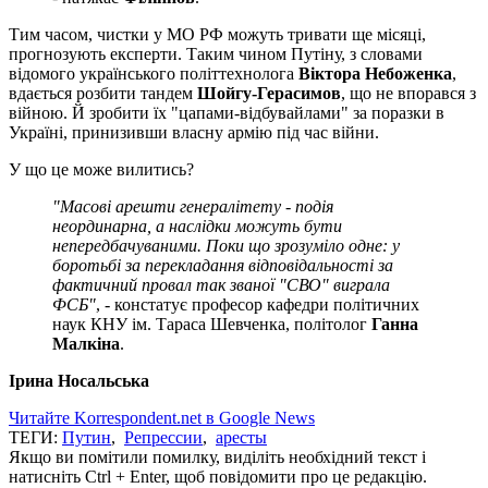
Тим часом, чистки у МО РФ можуть тривати ще місяці,
прогнозують експерти. Таким чином Путіну, з словами
відомого українського політтехнолога
Віктора Небоженка
,
вдається розбити тандем
Шойгу-Герасимов
, що не впорався з
війною. Й зробити їх "цапами-відбувайлами" за поразки в
Україні, принизивши власну армію під час війни.
У що це може вилитись?
"Масові арешти генералітету - подія
неординарна, а наслідки можуть бути
непередбачуваними. Поки що зрозуміло одне: у
боротьбі за перекладання відповідальності за
фактичний провал так званої "СВО" виграла
ФСБ"
, - констатує професор кафедри політичних
наук КНУ ім. Тараса Шевченка, політолог
Ганна
Малкіна
.
Ірина Носальська
Читайте Korrespondent.net в Google News
ТЕГИ:
Путин
,
Репрессии
,
аресты
Якщо ви помітили помилку, виділіть необхідний текст і
натисніть Ctrl + Enter, щоб повідомити про це редакцію.