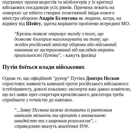
підтримує пропагандистів та мілблогерів у їх критиці
військових посадовців усіх рівнів. Причина лежить на
поверхні: це нібито створює позитивний імідж нового
міністра оборони
Андрія Бєлоусова
як людини, котра, на
відміну від
Шойгу
, здатна вирішити проблеми всередині МО.
"Кремль також отримує вигоду з того, що
дозволяє блогерам наголошувати на тому, що
жоден російський міністр оборони або військовий
чиновник не застрахований від наслідків втрати
прихильності Путіна"
, - кажуть фахівці
Путін боїться влади військових
Однак те, що офіційний "рупор" Путіна
Дмитро Пєсков
спростовує наявність кампанії проти російського військового
істеблішменту, доволі показово: експерти вже давно помітили,
що всі заяви прес-секретаря кремлівського диктатора треба
сприймати з точністю до навпаки.
"...Заяву Пєскова важко зіставити із раптовим
шквалом звільнень та арештів з аномальною
швидкістю та з широким розголосом"
, -
справедливо вказуть аналітики ISW.