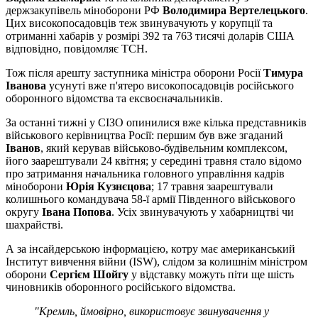
держзакупівель міноборони РФ
Володимира Вертелецького
.
Цих високопосадовців теж звинувачують у корупції та
отриманні хабарів у розмірі 392 та 763 тисячі доларів США
відповідно, повідомляє ТСН.
Тож після арешту заступника міністра оборони Росії
Тимура
Іванова
усунуті вже п'ятеро високопосадовців російського
оборонного відомства та ексвоєначальників.
За останні тижні у СІЗО опинилися вже кілька представників
військового керівництва Росії: першим був вже згаданий
Іванов
, який керував військово-будівельним комплексом,
його заарештували 24 квітня; у середині травня стало відомо
про затримання начальника головного управління кадрів
міноборони
Юрія Кузнєцова
; 17 травня заарештували
колишнього командувача 58-ї армії Південного військового
округу
Івана Попова
. Усіх звинувачують у хабарництві чи
шахрайстві.
А за інсайдерською інформацією, котру має американський
Інститут вивчення війни (ISW), слідом за колишнім міністром
оборони
Сергієм Шойгу
у відставку можуть піти ще шість
чиновників оборонного російського відомства.
"Кремль, ймовірно, використовує звинувачення у