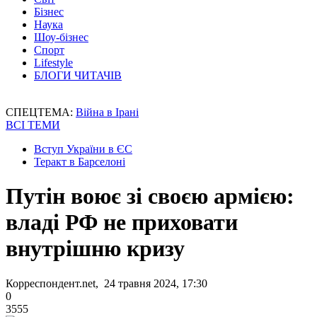
Бізнес
Наука
Шоу-бізнес
Спорт
Lifestyle
БЛОГИ ЧИТАЧІВ
СПЕЦТЕМА:
Війна в Ірані
ВСІ ТЕМИ
Вступ України в ЄС
Теракт в Барселоні
Путін воює зі своєю армією:
владі РФ не приховати
внутрішню кризу
Корреспондент.net, 24 травня 2024, 17:30
0
3555