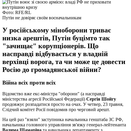
Фото: RFE/RL
Путін не довіряє своїм воєначальникам
У російському міноборони триває
низка арештів, Путін буцімто так
"зачищає" корупціонерів. Що
насправді відбувається у владній
верхівці ворога, та чи може це довести
Росію до громадянської війни?
Війна всіх проти всіх
Відомство вже екс-міністра "оборони" (а насправді
міністерства агресії Російської Федерації)
Сергія Шойгу
продовжує розпадатися просто на очах. У четвер, 23 травня,
Слідчий комітет Росії повідомив про черговий арешт.
На цей раз "взяли" заступника начальника генштаба ЗС РФ,
начальника головного управління зв'язку генерал-лейтенанта
Вадима Шамаріна
та начальника департаменту з