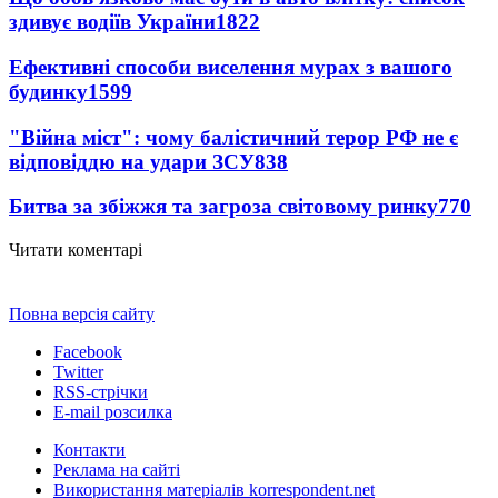
здивує водіїв України
1822
Ефективні способи виселення мурах з вашого
будинку
1599
"Війна міст": чому балістичний терор РФ не є
відповіддю на удари ЗСУ
838
Битва за збіжжя та загроза світовому ринку
770
Читати коментарі
Повна версія сайту
Facebook
Twitter
RSS-стрічки
E-mail розсилка
Контакти
Реклама на сайті
Використання матеріалів korrespondent.net