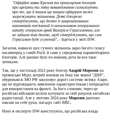
"Офіційні заяви Кремля та припущення блогерів
про арешти та зміну командування сигналізують
про те, що й іншим ще вищим офіцерам може
загрожувати звільнення. Деякі джерела
стверджують, що дехто із заарештованих
чиновників пов'язаний із начальником генерального
штабу генералом армії Валерієм Герасимовим, але
не зайшли так далеко, щоб стверджувати, що сам
Герасимов буде усунений"
, - йдеться у звіті ISW.
Загалом, навколо цих гучних звільнень зараз багато галасу
насамперед у самій Росії, й саме у середовищі парамілітарних
блогерів. Але раніше було по-іншому, рота їм все-таки
затикали.
Так, ще у листопаді 2022 року блогер
Андрій Морозов
на
прізвисько Мурз, котрий воював на боці так званої "ДНР",
обурювався: МО РФ закуповує дорогі системи зв'язку Азарт,
що не відповідають заявленим характеристикам і непридатні
для використання на фронті. За його словами, через це
російські військові воліли купувати за свій рахунок китайські
радіостанції. Але у лютому 2024 року
Морозов
раптово
наклав на себе руки, нагадує сайт ВВС.
Нині ж експерти ISW констатують, що російська влада