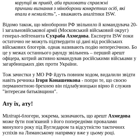
корупції як привід, аби приховати справжні
причини вигнання з міноборони конкретних осіб, які
впали в немилість"
, - вважають аналітики ISW.
Відомо також, що міноборони РФ звільнило й командувача 20-
ї загальновійськової армії (Московський військовий округ)
генерал-лейтенанта
Сухраба Ахмедова
. Експерти ISW поки
остаточно не можуть підтвердити ці дані від російських
військових блогерів. однак називають подію непересічною. Бо
це у межах останнього раунду звільнень – перший арешт
офіцера, котрий активно командував російськими військами у
загарбницьких діях проти України.
Тож зачистки у МО РФ йдуть повним ходом, видалили звідти
навіть речника
Ігоря Конашенкова
- попри те, що своєю
перманентною брехнею він підлабузницьки вірно й служив
"інтересам батьківщини".
Ату їх, ату!
Мілітарі-блогери, зокрема, зазначають, що арешт
Ахмедова
може бути пов'язаний з його попередніми провалами
минулого року під Вугледаром та відсутністю тактичних
успіхів на Лиманському напрямку вже у цьому році.