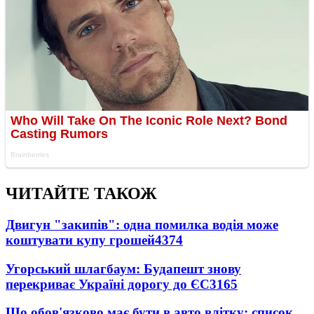
ЧИТАЙТЕ ТАКОЖ
Двигун "закипів": одна помилка водія може
коштувати купу грошей
4374
Угорський шлагбаум: Будапешт знову
перекриває Україні дорогу до ЄС
3165
Що обов'язково має бути в авто влітку: список