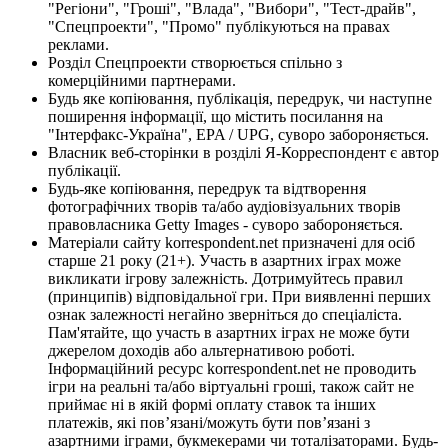
"Регіони", "Гроші", "Влада", "Вибори", "Тест-драйв",
"Спецпроекти", "Промо" публікуються на правах
реклами.
Розділ Спецпроекти створюється спільно з
комерційними партнерами.
Будь яке копіювання, публікація, передрук, чи наступне
поширення інформації, що містить посилання на
"Інтерфакс-Україна", EPA / UPG, суворо забороняється.
Власник веб-сторінки в розділі Я-Корреспондент є автор
публікації.
Будь-яке копіювання, передрук та відтворення
фотографічних творів та/або аудіовізуальних творів
правовласника Getty Images - суворо забороняється.
Матеріали сайту korrespondent.net призначені для осіб
старше 21 року (21+). Участь в азартних іграх може
викликати ігрову залежність. Дотримуйтесь правил
(принципів) відповідальної гри. При виявленні перших
ознак залежності негайно зверніться до спеціаліста.
Пам'ятайте, що участь в азартних іграх не може бути
джерелом доходів або альтернативою роботі.
Інформаційний ресурс korrespondent.net не проводить
ігри на реальні та/або віртуальні гроші, також сайт не
приймає ні в якій формі оплату ставок та інших
платежів, які пов’язані/можуть бути пов’язані з
азартними іграми, букмекерами чи тоталізаторами. Будь-