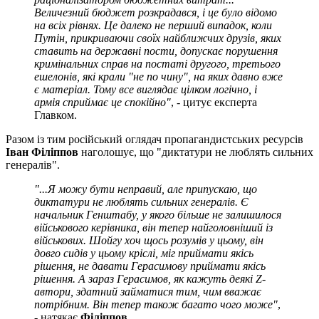
Величезний бюджет розкрадався, і це було відомо
на всіх рівнях. Це далеко не перший випадок, коли
Путін, прикриваючи своїх найближчих друзів, яких
ставить на державні пости, допускає порушення
кримінальних справ на постаті другого, третього
ешелонів, які крали "не по чину", на яких давно вже
є матеріал. Тому все виглядає цілком логічно, і
армія сприймає це спокійно"
, - цитує експерта
Главком.
Разом із тим російський оглядач пропагандистських ресурсів
Іван Філіппов
наголошує, що "диктатури не люблять сильних
генералів".
"...Я можу бути неправий, але припускаю, що
диктатури не люблять сильних генералів. Є
начальник Генштабу, у якого більше не залишилося
військового керівника, він тепер найголовніший із
військових. Шойгу хоч щось розумів у цьому, він
довго сидів у цьому кріслі, міг приймати якісь
рішення, не давати Герасимову приймати якісь
рішення. А зараз Герасимов, як кажуть деякі Z-
автори, здатний займатися тим, чим вважає
потрібним. Він тепер також багато чого може"
,
- натякає
Філіппов
.