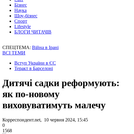
Бізнес
Наука
Шоу-бізнес
Спорт
Lifestyle
БЛОГИ ЧИТАЧІВ
СПЕЦТЕМА:
Війна в Ірані
ВСІ ТЕМИ
Вступ України в ЄС
Теракт в Барселоні
Дитячі садки реформують:
як по-новому
виховуватимуть малечу
Корреспондент.net, 10 червня 2024, 15:45
0
1568