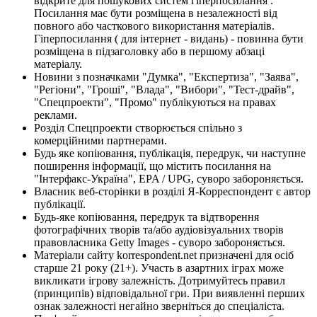
відкрите для пошукових систем гіперпосилання .
Посилання має бути розміщена в незалежності від
повного або часткового використання матеріалів.
Гіперпосилання ( для інтернет - видань) - повинна бути
розміщена в підзаголовку або в першому абзаці
матеріалу.
Новини з позначками "Думка", "Експертиза", "Заява",
"Регіони", "Гроші", "Влада", "Вибори", "Тест-драйв",
"Спецпроекти", "Промо" публікуються на правах
реклами.
Розділ Спецпроекти створюється спільно з
комерційними партнерами.
Будь яке копіювання, публікація, передрук, чи наступне
поширення інформації, що містить посилання на
"Інтерфакс-Україна", EPA / UPG, суворо забороняється.
Власник веб-сторінки в розділі Я-Корреспондент є автор
публікації.
Будь-яке копіювання, передрук та відтворення
фотографічних творів та/або аудіовізуальних творів
правовласника Getty Images - суворо забороняється.
Матеріали сайту korrespondent.net призначені для осіб
старше 21 року (21+). Участь в азартних іграх може
викликати ігрову залежність. Дотримуйтесь правил
(принципів) відповідальної гри. При виявленні перших
ознак залежності негайно зверніться до спеціаліста.