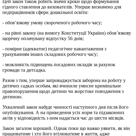
Цей закон також робить значні кроки щодо формування
гідного ставлення до вихователів. Уперше визначено для
педпрацівників сфери дошкільної освіти:
- обов’язкову умову скороченого робочого часу;
- на рівні закону (на вимогу Конституції України) обов’язкову
щорічну оплачувану відпустку 56 днів;
- помірне (адекватне) педагогічне навантаження з
урахуванням інших складових робочого часу;
- можливість підвищень посадових окладів за рахунок
громади та дитсадка.
Разом з тим, уперше запроваджується заборона на роботу у
дитячих садках особам, які вчинили умисне кримінальне
правопорушення щодо дитини чи жорстоке поводження з
дитиною.
Ухвалений закон набуде чинності наступного дня після його
опублікування. А на приведення усіх норм та підзаконних
актів у відповідність з ним надається час до шести місяців.
Закон загалом хороший. Однак поки що важко уявити, як він
працюватиме і хто його втілюватиме в життя, адже