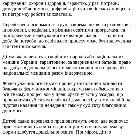
харчування, охорони здоров’я, гарантію, у разі потреби,
домедичної допомоги, цифровізацію управлінських процесів
та підтримку роботи вихователів.
Передбачено різноманіття груп, зокрема: вікові та різновікові,
інклюзивні, спеціальні, з різними освітніми програмами та
розпорядками перебування вихованців, аж до 11 годин на
добу. За потреби, до освітнього процесу може бути залученим
асистент вихователя.
Дітям, які належать до корінних народів або національних
меншин України, гарантовано, за зверненнями батьків, право
на здобуття дошкільної освіти мовою корінного народу або
національної меншини разом із державною.
Жоден учасник освітнього процесу не повинен зазнавати
будь-яких форм дискримінації, зокрема мати обмеження в
освітньому процесі або у праві брати участь у заходах, що
проводяться суб’єктом освітньої діяльності, у тому числі й на
підставі надання чи ненадання такому суб’єкту благодійної
допомоги.
Дитячі садки переважно працюватимуть очно, але водночас
буде можливість обирати дистанційну, сімейну, мережеву
форми здобуття дошкільної освіти. Приміром, діти з