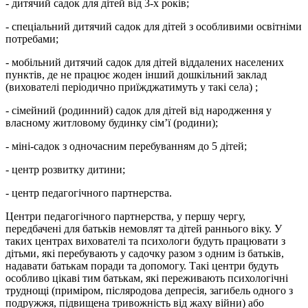
- дитячий садок для дітей від 3-х років;
- спеціальний дитячий садок для дітей з особливими освітніми
потребами;
- мобільний дитячий садок для дітей віддалених населених
пунктів, де не працює жоден інший дошкільний заклад
(вихователі періодично приїжджатимуть у такі села) ;
- сімейний (родинний) садок для дітей від народження у
власному житловому будинку сім’ї (родини);
- міні-садок з одночасним перебуванням до 5 дітей;
- центр розвитку дитини;
- центр педагогічного партнерства.
Центри педагогічного партнерства, у першу чергу,
передбачені для батьків немовлят та дітей раннього віку. У
таких центрах вихователі та психологи будуть працювати з
дітьми, які перебувають у садочку разом з одним із батьків,
надавати батькам поради та допомогу. Такі центри будуть
особливо цікаві тим батькам, які переживають психологічні
труднощі (приміром, післяродова депресія, загибель одного з
подружжя, підвищена тривожність від жаху війни) або