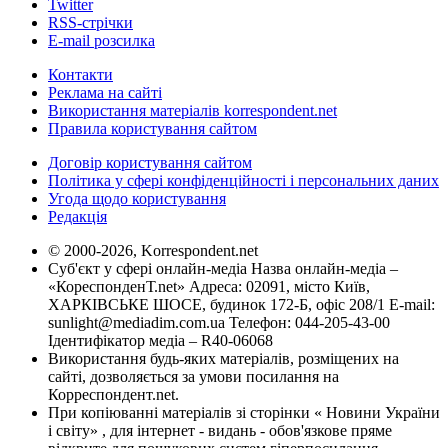
Twitter
RSS-стрічки
E-mail розсилка
Контакти
Реклама на сайті
Використання матеріалів korrespondent.net
Правила користування сайтом
Договір користування сайтом
Політика у сфері конфіденційності і персональних даних
Угода щодо користування
Редакція
© 2000-2026, Korrespondent.net
Суб'єкт у сфері онлайн-медіа Назва онлайн-медіа –
«КореспонденТ.net» Адреса: 02091, місто Київ,
ХАРКІВСЬКЕ ШОСЕ, будинок 172-Б, офіс 208/1 E-mail:
sunlight@mediadim.com.ua
Телефон: 044-205-43-00
Ідентифікатор медіа – R40-06068
Використання будь-яких матеріалів, розміщених на
сайті, дозволяється за умови посилання на
Корреспондент.net.
При копіюванні матеріалів зі сторінки « Новини України
і світу» , для інтернет - видань - обов'язкове пряме