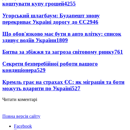
коштувати купу грошей
4255
Угорський шлагбаум: Будапешт знову
перекриває Україні дорогу до ЄС
2946
Що обов'язково має бути в авто влітку: список
здивує водіїв України
1809
Битва за збіжжя та загроза світовому ринку
761
Секрети безперебійної роботи вашого
кондиціонера
529
Кремль грає на страхах ЄС: як міграція та боти
можуть вдарити по Україні
527
Читати коментарі
Повна версія сайту
Facebook