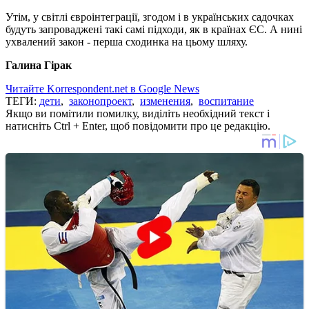
Утім, у світлі євроінтеграції, згодом і в українських садочках
будуть запроваджені такі самі підходи, як в країнах ЄС. А нині
ухвалений закон - перша сходинка на цьому шляху.
Галина Гірак
Читайте Korrespondent.net в Google News
ТЕГИ:
дети
,
законопроект
,
изменения
,
воспитание
Якщо ви помітили помилку, виділіть необхідний текст і
натисніть Ctrl + Enter, щоб повідомити про це редакцію.