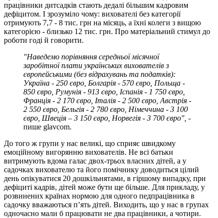
працівники дитсадків стають дедалі більшим кадровим
дефіцитом. І зрозуміло чому: вихователі без категорії
отримують 7,7 - 8 тис. грн на місяць, а їхні колеги з вищою
категорією - близько 12 тис. грн. Про матеріальний стимул до
роботи годі й говорити.
"Наведемо порівняння середньої місячної
заробітної плати українських вихователів з
європейськими (без відрахувань та податків):
Україна - 250 євро, Болгарія - 570 євро, Польща -
850 євро, Румунія - 913 євро, Іспанія - 1 750 євро,
Франція - 2 170 євро, Італія - 2 500 євро, Австрія -
2 550 євро, Бельгія - 2 780 євро, Німеччина - 3 100
євро, Швеція – 3 150 євро, Норвегія - 3 700 євро", -
пише glavcom.
До того ж групи у нас великі, що сприяє швидкому
емоційному вигорянню вихователів. Не всі батьки
витримують вдома галас двох-трьох власних дітей, а у
садочках вихователю та його помічнику доводиться цілий
день опікуватися 20 дошкільнятами, в гіршому випадку, при
дефіциті кадрів, дітей може бути ще більше. Для прикладу, у
розвинених країнах нормою для одного педпрацівника в
садочку вважаються п’ять дітей. Виходить, що у нас в групах
одночасно мали б працювати не два працівники, а чотири.