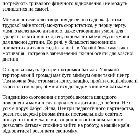
потребують тривалого фізичного відновлення і не можуть
залишатися на самоті.
Можливостями для створення дитячого садочка (а отже
трудової зайнятості) можуть скористатися, у першу чергу,
мами з маленькою дитиною, адже створивши умови для
здобуття освіти інших дітей, одночасно забезпечуєш умови
для власної дитини. До речі, у більшості засновників
приватних дитячих садків та шкіл в Україні була саме така
мотивація - потреба в забезпеченні якісної освіти для власної
дитини.
Створюватимуть Центри підтримки батьків. У кожній
територіальній громаді має бути мінімум один такий центр.
Там можна буде отримати консультацію, пройти спеціалізовані
курси та семінари, обмінятися досвідом з іншими батьками.
Тенденцією сьогодення є потреба якомога швидшого
повернення мами після народження дитини до роботи. Не в
усіх є поруч бабусі. Ясла, Центри педагогічного партнерства,
розвиток мережі різноманітних постачальників освітніх
послуг та інші механізми, запропоновані новим законом,
дозволять батькам спокійно вийти на роботу, а нашій країні -
відновитися і розвивати економіку.