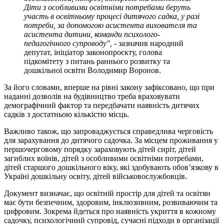
Діти з особливими освітніми потребами беруть
участь в освітньому процесі дитячого садка, у разі
потреби, за допомогою асистента вихователя та
асистента дитини, команди психолого-
педагогічного супроводу", -
зазначив народний
депутат, ініціатор законопроєкту, голова
підкомітету з питань раннього розвитку та
дошкільної освіти Володимир Воронов.
За його словами, вперше на рівні закону зафіксовано, що при
наданні дозволів на будівництво треба враховувати
демографічний фактор та передбачати наявність дитячих
садків з достатньою кількістю місць.
Важливо також, що запроваджується справедлива черговість
для зарахування до дитячого садочка. За місцем проживання у
першочерговому порядку зараховують дітей сиріт, дітей
загиблих воїнів, дітей з особливими освітніми потребами,
дітей старшого дошкільного віку, які здобувають обов’язкову в
Україні дошкільну освіту, дітей військовослужбовців.
Документ визначає, що освітній простір для дітей та освітян
має бути безпечним, здоровим, інклюзивним, розвиваючим та
цифровим. Зокрема йдеться про наявність укриття в кожному
садочку, психологічний супровід, сучасні підходи в організації