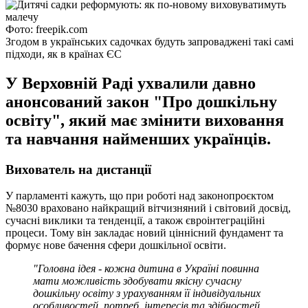
Фото: freepik.com
Згодом в українських садочках будуть запроваджені такі самі
підходи, як в країнах ЄС
У Верховній Раді ухвалили давно
анонсований закон "Про дошкільну
освіту", який має змінити виховання
та навчання найменших українців.
Вихователь на дистанції
У парламенті кажуть, що при роботі над законопроєктом
№8030 враховано найкращий вітчизняний і світовий досвід,
сучасні виклики та тенденції, а також євроінтеграційні
процеси. Тому він закладає новий ціннісний фундамент та
формує нове бачення сфери дошкільної освіти.
"Головна ідея - кожна дитина в Україні повинна
мати можливість здобувати якісну сучасну
дошкільну освіту з урахуванням її індивідуальних
особливостей, потреб, інтересів та здібностей.