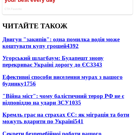
ЧИТАЙТЕ ТАКОЖ
Двигун "закипів": одна помилка водія може
коштувати купу грошей
4392
Угорський шлагбаум: Будапешт знову
перекриває Україні дорогу до ЄС
3343
Ефективні способи виселення мурах з вашого
будинку
1756
"Війна міст": чому балістичний терор РФ не є
відповіддю на удари ЗСУ
1035
Кремль грає на страхах ЄС: як міграція та боти
можуть вдарити по Україні
541
Секрети безперебійної роботи вашого