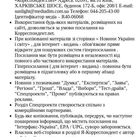
«КореспонденТ.net» Адреса: 02091, місто Київ,
ХАРКІВСЬКЕ ШОСЕ, будинок 172-Б, офіс 208/1 E-mail:
sunlight@mediadim.com.ua
Телефон: 044-205-43-00
Ідентифікатор медіа – R40-06068
Використання будь-яких матеріалів, розміщених на
сайті, дозволяється за умови посилання на
Корреспондент.net.
При копіюванні матеріалів зі сторінки « Новини України
і світу» , для інтернет - видань - обов'язкове пряме
відкрите для пошукових систем гіперпосилання .
Посилання має бути розміщена в незалежності від
повного або часткового використання матеріалів.
Гіперпосилання ( для інтернет - видань) - повинна бути
розміщена в підзаголовку або в першому абзаці
матеріалу.
Новини з позначками "Думка", "Експертиза", "Заява",
"Регіони", "Гроші", "Влада", "Вибори", "Тест-драйв",
"Спецпроекти", "Промо" публікуються на правах
реклами.
Розділ Спецпроекти створюється спільно з
комерційними партнерами.
Будь яке копіювання, публікація, передрук, чи наступне
поширення інформації, що містить посилання на
"Інтерфакс-Україна", EPA / UPG, суворо забороняється.
Власник веб-сторінки в розділі Я-Корреспондент є автор