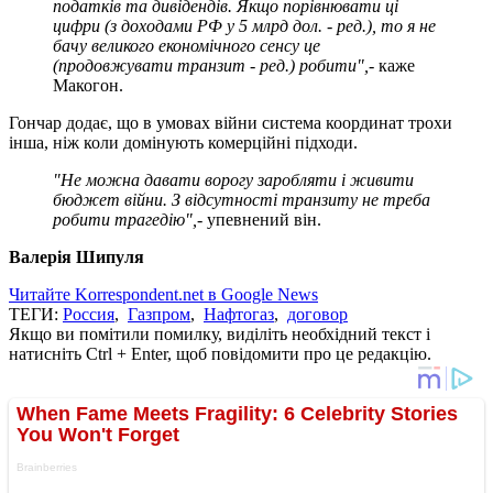
податків та дивідендів. Якщо порівнювати ці
цифри (з доходами РФ у 5 млрд дол. - ред.), то я не
бачу великого економічного сенсу це
(продовжувати транзит - ред.) робити",
- каже
Макогон.
Гончар додає, що в умовах війни система координат трохи
інша, ніж коли домінують комерційні підходи.
"Не можна давати ворогу заробляти і живити
бюджет війни. З відсутності транзиту не треба
робити трагедію",
- упевнений він.
Валерія Шипуля
Читайте Korrespondent.net в Google News
ТЕГИ:
Россия
,
Газпром
,
Нафтогаз
,
договор
Якщо ви помітили помилку, виділіть необхідний текст і
натисніть Ctrl + Enter, щоб повідомити про це редакцію.