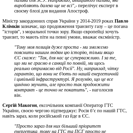
палива для ЗСУ. Наприклад, авіаційного палива, яке
виробляють далеко ще не всі",
- перелічує експерт в
своєму блозі для видання Апостроф.
Міністр закордонних справ України у 2014-2019 роках
Павло
Клімкін
зазначає, що продовження транзиту газу – це погана
"історія", з моральної точки зору. Якщо європейці хочуть
транзит, то мають піти на певні умови, вважає ексміністр.
"Тому моя позиція дуже проста - ми зможемо
пояснити нашим людям цю історію, тільки якщо
ЄС скаже: "Так, для нас це суперважливо. І за те,
що ми не граємо в санкції по повній, ми щось
реально отримаємо від Росії". Ну, наприклад, чітку
гарантію, що вони не б'ють по нашій енергетичній
і цивільній інфраструктурі. Я розумію, що це все
цинічно звучить, але просто так продовжити
контракт - це точно не покатить"
, - наголосив
він.
Сергій Макогон
, ексочільник компанії Оператор ГТС
України, своєю чергою підтверджує: Росія бʼє по нашій ГТС,
навіть зараз, коли російський газ йде в ЄС.
"Просто зараз для них більший пріоритет
енергетика, тому на ГТС та ПСГ просто не