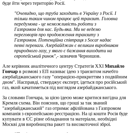
буде йти через територію Росії.
"Очевидно, що труба заходить в Україну з Росії. І
тільки таким чином працює цей транзит. Головна
передумова - це неможливість роботи з
Газпромом для нас. Будь-яка. Ми не ведемо
переговорів про продовження транзиту з
Газпромом. Потенційна співпраця з Socar надає
певні переваги. Азербайджан є великим виробником
природного газу, у якого є бажання виходити на
європейський ринок",
- зазначив Чернишов.
Але керівник аналітичного центру Стратегія ХХІ
Михайло
Гончар
в розмові з ЕП називає ідею з транзитом начебто
азербайджанського газу "операцією-прикриттям з подвійним
дном". Насправді, стверджує експерт, ідеться про російський
газ, який качатиметься під виглядом азербайджанського.
За словами Гончара, за цією ідеєю може критися вигідна для
Кремля схема. Він пояснив, що гроші за так званий
"азербайджанський" газ отримає афілійована з Газпромом
компанія з європейською реєстрацією. На ці кошти Росія буде
купувати в ЄС різне обладнання та матеріали, необхідні
Москві для виробництва ракет та високоточної зброї.