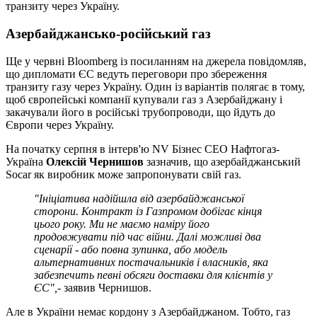
транзиту через Україну.
Азербайджансько-російський газ
Ще у червні Bloomberg із посиланням на джерела повідомляв,
що дипломати ЄС ведуть переговори про збереження
транзиту газу через Україну. Один із варіантів полягає в тому,
щоб європейські компанії купували газ з Азербайджану і
закачували його в російські трубопроводи, що йдуть до
Європи через Україну.
На початку серпня в інтерв'ю NV Бізнес СЕО Нафтогаз-
Україна
Олексій Чернишов
зазначив, що азербайджанський
Socar як виробник може запропонувати свій газ.
"Ініціатива надійшла від азербайджанської
сторони. Контракт із Газпромом добігає кінця
цього року. Ми не маємо наміру його
продовжувати під час війни. Далі можливі два
сценарії - або повна зупинка, або модель
альтернативних постачальників і власників, яка
забезпечить певні обсяги доставки для клієнтів у
ЄС",
- заявив Чернишов.
Але в України немає кордону з Азербайджаном. Тобто, газ