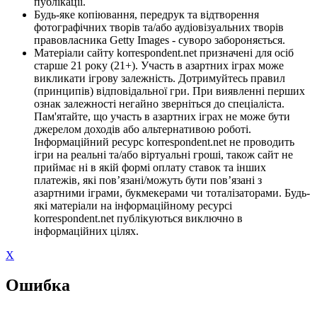
публікації.
Будь-яке копіювання, передрук та відтворення
фотографічних творів та/або аудіовізуальних творів
правовласника Getty Images - суворо забороняється.
Матеріали сайту korrespondent.net призначені для осіб
старше 21 року (21+). Участь в азартних іграх може
викликати ігрову залежність. Дотримуйтесь правил
(принципів) відповідальної гри. При виявленні перших
ознак залежності негайно зверніться до спеціаліста.
Пам'ятайте, що участь в азартних іграх не може бути
джерелом доходів або альтернативою роботі.
Інформаційний ресурс korrespondent.net не проводить
ігри на реальні та/або віртуальні гроші, також сайт не
приймає ні в якій формі оплату ставок та інших
платежів, які пов’язані/можуть бути пов’язані з
азартними іграми, букмекерами чи тоталізаторами. Будь-
які матеріали на інформаційному ресурсі
korrespondent.net публікуються виключно в
інформаційних цілях.
X
Ошибка