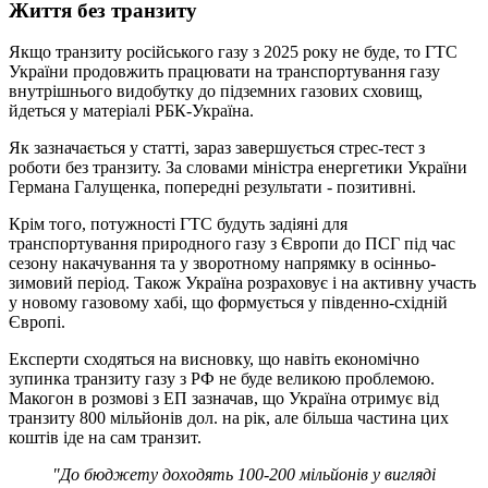
Життя без транзиту
Якщо транзиту російського газу з 2025 року не буде, то ГТС
України продовжить працювати на транспортування газу
внутрішнього видобутку до підземних газових сховищ,
йдеться у матеріалі РБК-Україна.
Як зазначається у статті, зараз завершується стрес-тест з
роботи без транзиту. За словами міністра енергетики України
Германа Галущенка, попередні результати - позитивні.
Крім того, потужності ГТС будуть задіяні для
транспортування природного газу з Європи до ПСГ під час
сезону накачування та у зворотному напрямку в осінньо-
зимовий період. Також Україна розраховує і на активну участь
у новому газовому хабі, що формується у південно-східній
Європі.
Експерти сходяться на висновку, що навіть економічно
зупинка транзиту газу з РФ не буде великою проблемою.
Макогон в розмові з ЕП зазначав, що Україна отримує від
транзиту 800 мільйонів дол. на рік, але більша частина цих
коштів іде на сам транзит.
"До бюджету доходять 100-200 мільйонів у вигляді