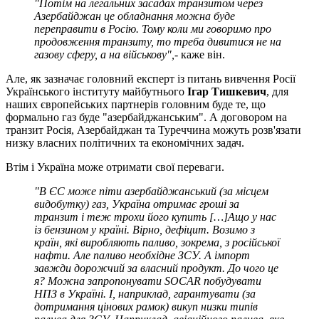
"Потім на легальних засадах транзитом через
Азербайджан це обладнання можна буде
переправити в Росію. Тому коли ми говоримо про
продовження транзиту, то треба дивитися не на
газову сферу, а на військову",
- каже він.
Але, як зазначає головний експерт із питань вивчення Росії
Українського інституту майбутнього
Ігар Тишкевич
, для
наших європейських партнерів головним буде те, що
формально газ буде "азербайджанським". А договором на
транзит Росія, Азербайджан та Туреччина можуть розв'язати
низку власних політичних та економічних задач.
Втім і Україна може отримати свої переваги.
"В ЄС може піти азербайджанський (за місцем
видобутку) газ, Україна отримає гроші за
транзит і теж трохи його купить [
…]
А
що у нас
із бензином у країні. Вірно, дефіцит. Возимо з
країн, які виробляють паливо, зокрема, з російської
нафти. Але паливо необхідне ЗСУ. А імпорт
завжди дорожчий за власний продукт. До чого це
я? Можна запропонувати SOCAR побудувати
НПЗ в Україні. І, наприклад, гарантувати (за
дотримання цінових рамок) викуп низки типів