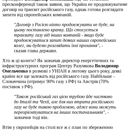
пресконференції також заявив, що Україна не продовжуватиме
договір на транзит російського газу, однак готова розглядати
запити від європейських компаній.
"Договір з Росією ніхто продовжувати не буде, на
цьому поставлено крапку. Що стосується
транзиту газу від інших компаній - якщо буде
продовжуватися запит деяких наших європейських
колег, ми будемо розглядати їхні прохання"
, -
сказав глава держави.
Хто ж ці колеги? Як зазначав директор енергетичних та
інфраструктурних програм Центру Разумкова
Володимир
Омельченко
в розмові з УНІАН в лютому цього року, деякі
країни все ще залежать від російського газу. Найбільше -
Словаччина (отримує 90% газу з РФ) та Австрія (70%
поставок з РФ).
"Також російський газ цією трубою йде частково
до Італії та Чехії, але для них втрата російського
газу не буде такою проблемою, адже вони можуть
переорієнтуватися на інших постачальників"
, -
зазначив тоді він.
Втім у європейців на столі все ж є план по збереженню