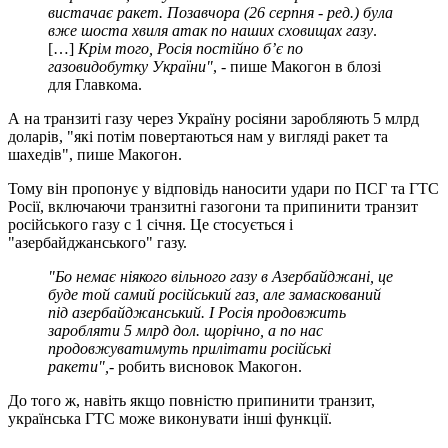
вистачає ракет. Позавчора (26 серпня - ред.) була
вже шоста хвиля атак по наших сховищах газу
.
[…]
Крім того, Росія постійно бʼє по
газовидобутку України"
, - пише Макогон в блозі
для Главкома.
А на транзиті газу через Україну росіяни заробляють 5 млрд
доларів, "які потім повертаються нам у вигляді ракет та
шахедів", пише Макогон.
Тому він пропонує у відповідь наносити удари по ПСГ та ГТС
Росії, включаючи транзитні газогони та припинити транзит
російського газу с 1 січня. Це стосується і
"азербайджанського" газу.
"Бо немає ніякого вільного газу в Азербайджані, це
буде той самий російський газ, але замаскований
під азербайджанський. І Росія продовжить
заробляти 5 млрд дол. щорічно, а по нас
продовжуватимуть прилітати російські
ракети",
- робить висновок Макогон.
До того ж, навіть якщо повністю припинити транзит,
українська ГТС може виконувати інші функції.