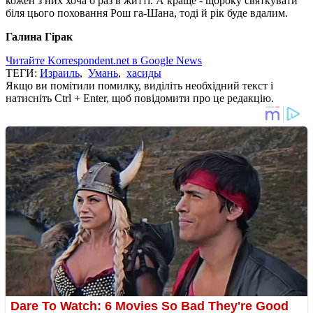
кожен з них хоча б раз в житті. А краще - щороку святкувати
біля цього поховання Рош га-Шана, тоді й рік буде вдалим.
Галина Гірак
Читайте Korrespondent.net в Google News
ТЕГИ:
Израиль
,
Умань
,
хасиды
Якщо ви помітили помилку, виділіть необхідний текст і
натисніть Ctrl + Enter, щоб повідомити про це редакцію.