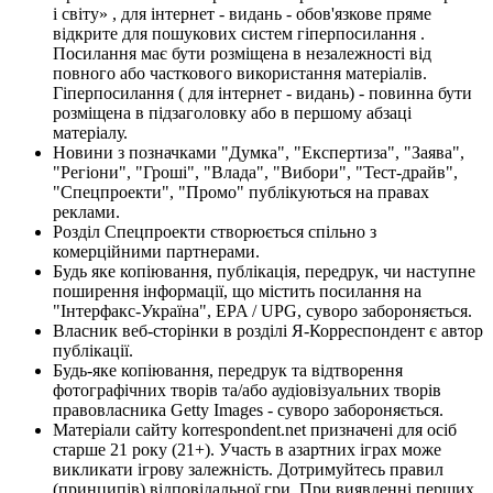
і світу» , для інтернет - видань - обов'язкове пряме
відкрите для пошукових систем гіперпосилання .
Посилання має бути розміщена в незалежності від
повного або часткового використання матеріалів.
Гіперпосилання ( для інтернет - видань) - повинна бути
розміщена в підзаголовку або в першому абзаці
матеріалу.
Новини з позначками "Думка", "Експертиза", "Заява",
"Регіони", "Гроші", "Влада", "Вибори", "Тест-драйв",
"Спецпроекти", "Промо" публікуються на правах
реклами.
Розділ Спецпроекти створюється спільно з
комерційними партнерами.
Будь яке копіювання, публікація, передрук, чи наступне
поширення інформації, що містить посилання на
"Інтерфакс-Україна", EPA / UPG, суворо забороняється.
Власник веб-сторінки в розділі Я-Корреспондент є автор
публікації.
Будь-яке копіювання, передрук та відтворення
фотографічних творів та/або аудіовізуальних творів
правовласника Getty Images - суворо забороняється.
Матеріали сайту korrespondent.net призначені для осіб
старше 21 року (21+). Участь в азартних іграх може
викликати ігрову залежність. Дотримуйтесь правил
(принципів) відповідальної гри. При виявленні перших