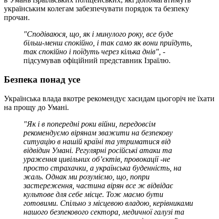
українським колегам забезпечувати порядок та безпеку
прочан.
"Сподіваюся, що, як і минулого року, все буде
більш-менш спокійно, і так само як вони приїдуть,
так спокійно і поїдуть через кілька днів", -
підсумував офіційний представник Ізраїлю.
Безпека понад усе
Українська влада вкотре рекомендує хасидам цьогоріч не їхати
на прощу до Умані.
"Як і в попередні роки війни, передовсім
рекомендуємо вірянам зважити на безпекову
ситуацію в нашій країні та утриматися від
відвідин Умані. Регулярні російські атаки та
ураження цивільних об’єктів, провокації -не
просто страхачки, а українська буденність, на
жаль. Однак ми розуміємо, що, попри
застереження, частина вірян все ж відвідає
культове для себе місце. Тож маємо бути
готовими. Спільно з місцевою владою, керівниками
нашого безпекового сектора, медичної галузі та