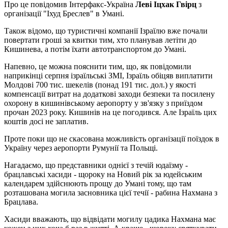
Про це повідомив Інтерфакс-Україна
Леві Іцхак Гвірц
з
організації "Іхуд Бреслев" в Умані.
Також відомо, що туристичні компанії Ізраїлю вже почали
повертати гроші за квитки тим, хто планував летіти до
Кишинева, а потім їхати автотранспортом до Умані.
Напевно, це можна пояснити тим, що, як повідомили
наприкінці серпня ізраїльські ЗМІ, Ізраїль обіцяв виплатити
Молдові 700 тис. шекелів (понад 191 тис. дол.) у якості
компенсації витрат на додаткові заходи безпеки та посилену
охорону в кишинівському аеропорту у зв'язку з приїздом
прочан 2023 року. Кишинів на це погодився. Але Ізраїль цих
коштів досі не заплатив.
Проте поки що не скасована можливість організації поїздок в
Україну через аеропорти Румунії та Польщі.
Нагадаємо, що представники однієї з течій юдаїзму -
брацлавські хасиди - щороку на Новий рік за юдейським
календарем здійснюють прощу до Умані тому, що там
розташована могила засновника цієї течії - рабина Нахмана з
Брацлава.
Хасиди вважають, що відвідати могилу цадика Нахмана має