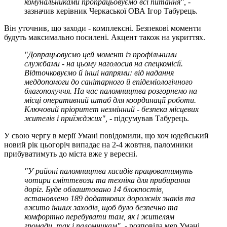
комунальниками пропрацьовуємо всі питання", -
зазначив керівник Черкаської ОВА Ігор Табурець.
Він уточнив, що заходи - комплексні. Безпекові моменти
будуть максимально посилені. Акцент також на укриттях.
"Допрацьовуємо цей момент із профільними
службами - на цьому наголосив на спецкомісії.
Відточковуємо й інші напрями: від надання
меддопомоги до санітарного й епідеміологічного
благополуччя. На час паломництва розгорнемо на
місці оперативний штаб для координації роботи.
Ключовий пріоритет незмінний - безпека місцевих
жителів і приїжджих", -
підсумував Табурець.
У свою чергу в мерії Умані повідомили, що хоч юдейський
новий рік цьогоріч випадає на 2-4 жовтня, паломники
прибуватимуть до міста вже у вересні.
"У районі паломництва хасидів працюватимуть
чотири сміттєвози та техніка для прибирання
доріг. Буде облаштовано 14 блокпостів,
встановлено 189 додаткових дорожніх знаків та
вжито інших заходів, щоб було безпечно та
комфортно перебувати там, як і жителям
громади, так і паломникам", -
розповіла мер Умані