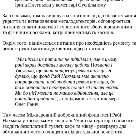
Ірина Плетньова у коментарі Суспільному.
За її словами, також вирішується питання щодо облаштування
укриттів та встановлення металодетекторів, обговорюється
питання сплати податків і туристичного збору юридичними
та фізичними особами, котрі прийматимуть хасидів.
Окрім того, піднімається питання про необхідність ремонту та
реконструкції могили духовного лідера хасидів.
"Ми ніколи це питання не підіймали, але в цьому
році якраз дослідили могилу цадика Нахмана і
з'ясували, що вона потребує реконструкції. Я
думаю, що фонд Рабі Нахмана має активно
попрацювати, щоб зробити реконструкцію, бо
там одночасно перебуває понад 30 тисяч людей.
Ми до цієї могили не маємо відношення, але це
потрібно зробити", -
повідомив заступник мера
Олег Ганіч.
Тим часом Міжнародний доброчинний фонд імені Рабі
Нахмана у хасидському кварталі Умані на території синагоги
зводить безоплатний туалет, кафе та мікву - резервуар для
обмивання з метою очищення від ритуальної нечистоти.