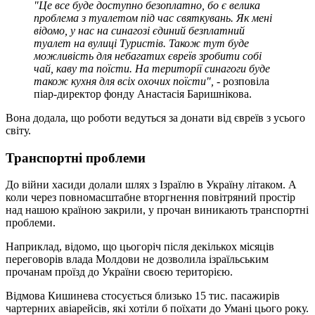
"Це все буде доступно безоплатно, бо є велика
проблема з туалетом під час святкувань. Як мені
відомо, у нас на синагозі єдиний безплатний
туалет на вулиці Туристів. Також тут буде
можливість для небагатих євреїв зробити собі
чай, каву та поїсти. На території синагоги буде
також кухня для всіх охочих поїсти", -
розповіла
піар-директор фонду Анастасія Баришнікова.
Вона додала, що роботи ведуться за донати від євреїв з усього
світу.
Транспортні проблеми
До війни хасиди долали шлях з Ізраїлю в Україну літаком. А
коли через повномасштабне вторгнення повітряний простір
над нашою країною закрили, у прочан виникають транспортні
проблеми.
Наприклад, відомо, що цьогоріч після декількох місяців
переговорів влада Молдови не дозволила ізраїльським
прочанам проїзд до України своєю територією.
Відмова Кишинева стосується близько 15 тис. пасажирів
чартерних авіарейсів, які хотіли б поїхати до Умані цього року.