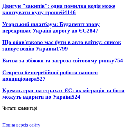
Двигун "закипів": одна помилка водія може
коштувати купу грошей
4146
Угорський шлагбаум: Будапешт знову
перекриває Україні дорогу до ЄС
2847
Що обов'язково має бути в авто влітку: список
здивує водіїв України
1799
Битва за збіжжя та загроза світовому ринку
754
Секрети безперебійної роботи вашого
кондиціонера
527
Кремль грає на страхах ЄС: як міграція та боти
можуть вдарити по Україні
524
Читати коментарі
Повна версія сайту