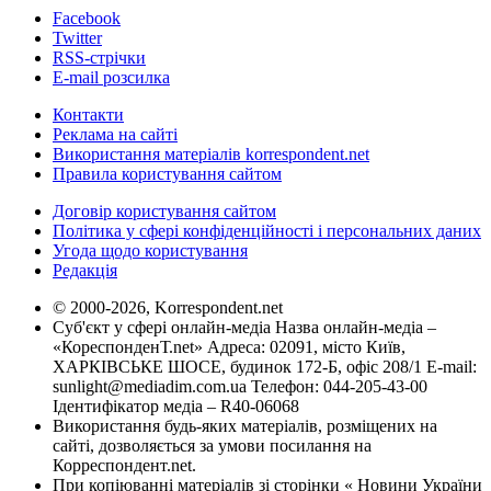
Facebook
Twitter
RSS-стрічки
E-mail розсилка
Контакти
Реклама на сайті
Використання матеріалів korrespondent.net
Правила користування сайтом
Договір користування сайтом
Політика у сфері конфіденційності і персональних даних
Угода щодо користування
Редакція
© 2000-2026, Korrespondent.net
Суб'єкт у сфері онлайн-медіа Назва онлайн-медіа –
«КореспонденТ.net» Адреса: 02091, місто Київ,
ХАРКІВСЬКЕ ШОСЕ, будинок 172-Б, офіс 208/1 E-mail:
sunlight@mediadim.com.ua
Телефон: 044-205-43-00
Ідентифікатор медіа – R40-06068
Використання будь-яких матеріалів, розміщених на
сайті, дозволяється за умови посилання на
Корреспондент.net.
При копіюванні матеріалів зі сторінки « Новини України