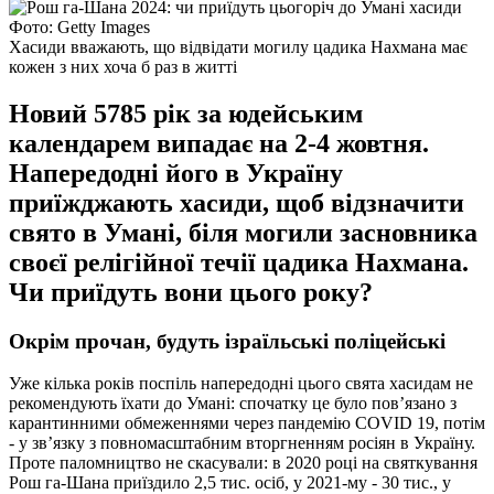
Фото: Getty Images
Хасиди вважають, що відвідати могилу цадика Нахмана має
кожен з них хоча б раз в житті
Новий 5785 рік за юдейським
календарем випадає на 2-4 жовтня.
Напередодні його в Україну
приїжджають хасиди, щоб відзначити
свято в Умані, біля могили засновника
своєї релігійної течії цадика Нахмана.
Чи приїдуть вони цього року?
Окрім прочан, будуть ізраїльські поліцейські
Уже кілька років поспіль напередодні цього свята хасидам не
рекомендують їхати до Умані: спочатку це було пов’язано з
карантинними обмеженнями через пандемію COVID 19, потім
- у зв’язку з повномасштабним вторгненням росіян в Україну.
Проте паломництво не скасували: в 2020 році на святкування
Рош га-Шана приїздило 2,5 тис. осіб, у 2021-му - 30 тис., у