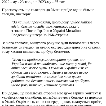
2022 - му - 23 тис., а в 2023-му - 35 тис.
Прогнозують, що цьогоріч до Умані приїде вдвічі більше
хасидів, ніж торік.
"За нашими прогнозами, цього року приїде майже
вдвічі більше хасидів, ніж минулого року", -
зазначив Посол Ізраїлю в Україні Михайло
Бродський у інтерв’ю РБК-Україна.
За його словами, минулого року ще були побоювання через
безпекову ситуацію, та нічого екстраординарного не сталося,
тому хасиди вважають, що буде безпечно.
"Хоча ми продовжуємо говорити про те, що
Україна взагалі не найбезпечніше місце у світі, іде
війна і все може бути. Оскільки Україна ніяк не
обмежила в'їзд прочан, а Ізраїль не може цього
зробити технічно, не може і не хоче цього
робити, то десятки тисяч паломників приїдуть і
цього року також", -
вважає дипломат.
Він додав, що ізраїльська сторона має дуже гарний контакт із
українськими службами, які забезпечують безпеку та порядок
в Умані. Окрім того, як і в попередні роки, планується приїзд
в Умань ізраїльських поліцейських, які допомагатимуть