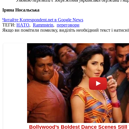
"Умовою перемоги є збереження української держави і нар
Ірина Носальська
Читайте Korrespondent.net в Google News
ТЕГИ:
НАТО
,
Rammstein
,
переговори
Якщо ви помітили помилку, виділіть необхідний текст і натисніт