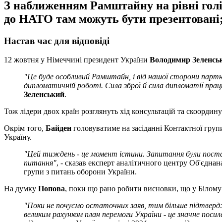
З наближенням Рамштайну на рівні голі
до НАТО там можуть бути презентовані;
Настав час для відповіді
12 жовтня у Німеччині президент України
Володимир Зеленсь
"Це буде особливий Рамштайн, і від нашої сторони партн
дипломатичній роботі. Сила зброї й сила дипломатії пра
Зеленський
.
Тож лідери двох країн розглянуть хід консультацій та скоордин
Окрім того,
Байден
головуватиме на засіданні Контактної груп
Україну.
"Цей тиждень - це момент істини. Запитання були поста
питання
"
, - сказав експерт аналітичного центру Об'єдна
групи з питань оборони України.
На думку
Попова
, поки що рано робити висновки, що у Білому
"Поки не почуємо остаточних заяв, тим більше підтвердж
великим рахунком план перемоги України - це значне посил