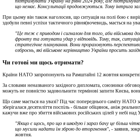
підтримувати Україну на рівні 2024 року, але підтримуват
що немає. Консультації продовжуються. Тому інтрига з
При цьому він також наголосив, що ситуація на полі бою є вир
здобули певні успіхи тактичного рівня(вочевидь, мається на ув
"Це теж є приводом і сигналом для того, аби військова д
фронту та готувати удар у відповідь. Тому, так, ситуац
стратегічне планування. Вони прораховують перспективи в
озброєнь, які військове керівництво України просить захі
Чи готові ми щось отримати?
Країни НАТО запропонують на Рамштайні 12 жовтня конкретні к
За словами неназваного західного дипломата, союзники обгово
можуть не повністю задовольнити термінові запити Києва, во
Що саме мається на увазі? Під час попереднього саміту НАТО за
зберігалася десятиліття поспіль - більше обіцянок, аніж реальн
кажучи вже про збиття військових російських цілей у небі над 
"Якщо є щось, про що я шкодую і зараз бачу це більш чітк
що мусили надати їм зброю до вторгнення"
, - заявив, з
жовтня.