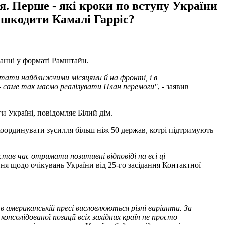
я. Перше - які кроки по вступу України
ашкодити Камалі Гарріс?
данні у форматі Рамштайн.
ьтати найближчими місяцями й на фронті, і в
- саме так маємо реалізувати План перемоги
"
, - заявив
и Україні, повідомляє Білий дім.
координувати зусилля більш ніж 50 держав, котрі підтримують
став час отримати позитивні відповіді на всі ці
я щодо очікувань України від 25-го засідання Контактної
американській пресі висловлюються різні варіанти. За
онсолідованої позиції всіх західних країн не просто