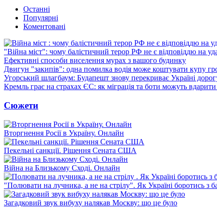
Останні
Популярні
Коментовані
"Війна міст": чому балістичний терор РФ не є відповіддю на у
Ефективні способи виселення мурах з вашого будинку
Двигун "закипів": одна помилка водія може коштувати купу г
Угорський шлагбаум: Будапешт знову перекриває Україні дорог
Кремль грає на страхах ЄС: як міграція та боти можуть вдарити
Сюжети
Вторгнення Росії в Україну. Онлайн
Пекельні санкції. Рішення Сената США
Війна на Близькому Сході. Онлайн
"Полювати на лучника, а не на стрілу". Як Україні боротись з 
Загадковий звук вибуху налякав Москву: що це було