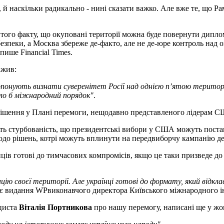
, й наскільки радикально - нині сказати важко. Але вже те, що 
того факту, що окуповані території можна буде повернути дипло
безпеки, а Москва збереже де-факто, але не де-юре контроль над
 пише Financial Times.
ажив:
ропонують визнати суверенітет Росії над однією п’ятою території
вало б міжнародний порядок"
.
 рішення у Плані перемоги, нещодавно представленого лідерам 
ь стурбованість, що президентські вибори у США можуть постави
одо рішень, котрі можуть вплинути на передвиборчу кампанію де
їнців готові до тимчасових компромісів, якщо це таки призведе д
цію своєї території. Але українці готові до формату, який відкл
тує видання WPвиконавчого директора Київського міжнародного і
іциста
Віталія Портникова
про нашу перемогу, написані ще у жов