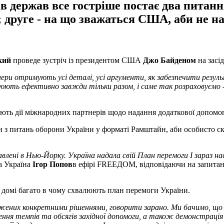
в держав все гостріше постає два питанн
 друге - на що зважаться США, аби не н
кий
проведе зустріч із президентом США
Джо Байденом
на засі
ери отримують усі деталі, усі аргументи, як забезпечити резул
цюють ефективно завжди тільки разом, і саме так розраховуємо 
ують дії міжнародних партнерів щодо надання додаткової допомог
и з питань оборони України у форматі Рамштайн, аби особисто с
влені в Нью-Йорку. Україна надала свій
План перемоги І зараз на
на Україна
Ігор Попов
в ефірі FREEДОМ, відповідаючи на запитанн
 домі багато в чому схвалюють план перемоги України.
ених конкретними рішеннями, говорити зарано. Ми бачимо, що в 
ення темпів та обсягів західної допомоги, а також демонстрація к