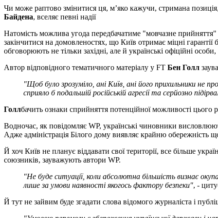
Чи може раптово змінитися ця, м’яко кажучи, стримана позиція
Байдена
, вселяє певні надії
Натомість можлива угода передбачатиме "мовчазне прийняття" 
закінчитися на домовленостях, що Київ отримає міцні гарантії 
обговорюють не тільки західні, але й українські офіційні особи,
Автор відповідного тематичного матеріалу у FT
Бен Голл
заув
"Щоб було зрозуміло, ані Київ, ані його прихильники не п
сприяло б подальшій російській агресії та серйозно підір
Голл
бачить ознаки сприйняття потенційної можливості цього
Водночас, як повідомляє WP, українські чиновники висловлюют
Адже адміністрація Білого дому виявляє крайню обережність щ
Й хоч Київ не планує віддавати свої території, все більше укра
союзників, зауважують автори WP.
"Не буде ситуації, коли абсолютна більшість визнає окупа
лише за умови наявності якогось фактору безпеки"
, - ци
Й тут не зайвим буде згадати слова відомого журналіста і публ