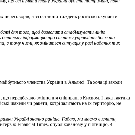
тому, що всі пункти плану України будуть підтримані, поки
 переговорів, а за останній тиждень російські окупанти
бсязі для того, щоб дозволити стабілізувати лінію
ь детальну інформацію про систему управління боєм та
 в тому числі, як зміниться ситуація у разі надання тих
айбутнього членства України в Альянсі. Та хоча ці заходи
.
 що передбачало зміцнення співпраці з Києвом. І така тактика
ські шахеди чи ракети, котрі залітають на їх територію, не
дтримки Україні значно раніше. Гадаю, ми маємо визнати,
інтерв'ю Financial Times, опублікованому у п'ятницю, 4