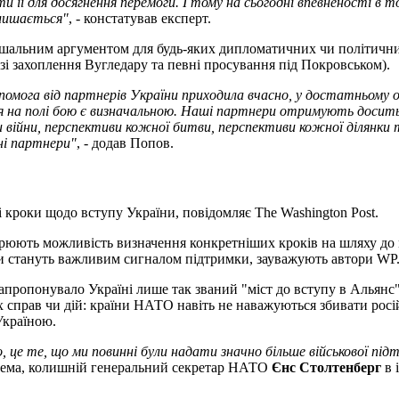
и її для досягнення перемоги. І тому на сьогодні впевненості в 
алишається
"
, - констатував експерт.
ішальним аргументом для будь-яких дипломатичних чи політичних
азі захоплення Вугледару та певні просування під Покровськом).
опомога від партнерів України приходила вчасно, у достатньому о
ія на полі бою є визначальною. Наші партнери отримують досит
ійни, перспективи кожної битви, перспективи кожної ділянки та,
дні партнери"
, - додав Попов.
роки щодо вступу України, повідомляє The Washington Post.
рюють можливість визначення конкретніших кроків на шляху до м
ни стануть важливим сигналом підтримки, зауважують автори WP
пропонувало Україні лише так званий "міст до вступу в Альянс",
их справ чи дій: країни НАТО навіть не наважуються збивати росій
Україною.
о, це те, що ми повинні були надати значно більше військової пі
окрема, колишній генеральний секретар НАТО
Єнс Столтенберг
в 