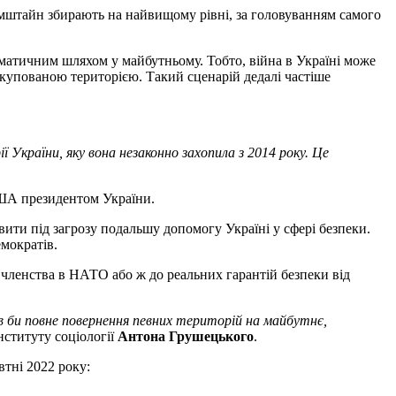
Рамштайн збирають на найвищому рівні, за головуванням самого
матичним шляхом у майбутньому. Тобто, війна в Україні може
 окупованою територією. Такий сценарій дедалі частіше
 України, яку вона незаконно захопила з 2014 року. Це
США президентом України.
ти під загрозу подальшу допомогу Україні у сфері безпеки.
мократів.
о членства в НАТО або ж до реальних гарантій безпеки від
ав би повне повернення певних територій на майбутнє,
нституту соціології
Антона Грушецького
.
тні 2022 року: