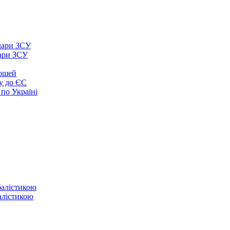
дари ЗСУ
рошей
у до ЄС
 по Україні
балістикою