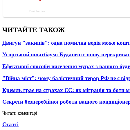
ЧИТАЙТЕ ТАКОЖ
Двигун "закипів": одна помилка водія може кош
Угорський шлагбаум: Будапешт знову перекриває
Ефективні способи виселення мурах з вашого буд
"Війна міст": чому балістичний терор РФ не є ві
Кремль грає на страхах ЄС: як міграція та боти 
Секрети безперебійної роботи вашого кондиціоне
Читати коментарі
Статті