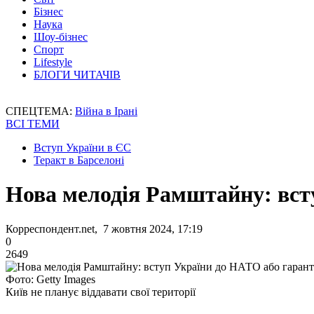
Бізнес
Наука
Шоу-бізнес
Спорт
Lifestyle
БЛОГИ ЧИТАЧІВ
СПЕЦТЕМА:
Війна в Ірані
ВСІ ТЕМИ
Вступ України в ЄС
Теракт в Барселоні
Нова мелодія Рамштайну: всту
Корреспондент.net, 7 жовтня 2024, 17:19
0
2649
Фото: Getty Images
Київ не планує віддавати свої території