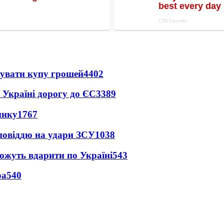
тувати купу грошей
4402
 Україні дорогу до ЄС
3389
инку
1767
дповіддю на удари ЗСУ
1038
можуть вдарити по Україні
543
ра
540